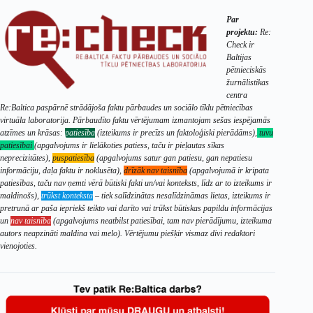
Par
projektu:
Re:
Check ir
Baltijas
pētnieciskās
žurnālistikas
centra
Re:Baltica paspārnē strādājoša faktu pārbaudes un sociālo tīklu pētniecības
virtuāla laboratorija. Pārbaudīto faktu vērtējumam izmantojam sešas iespējamās
atzīmes un krāsas:
patiesība
(izteikums ir precīzs un faktoloģiski pierādāms),
tuvu
patiesībai
(apgalvojums ir lielākoties patiess, taču ir pieļautas sīkas
neprecizitātes),
puspatiesība
(apgalvojums satur gan patiesu, gan nepatiesu
informāciju, daļa faktu ir noklusēta),
drīzāk nav taisnība
(apgalvojumā ir kripata
patiesības, taču nav ņemti vērā būtiski fakti un/vai konteksts, līdz ar to izteikums ir
maldinošs),
trūkst konteksta
– tiek salīdzinātas nesalīdzināmas lietas, izteikums ir
pretrunā ar paša iepriekš teikto vai darīto vai trūkst būtiskas papildu informācijas
un
nav taisnība
(apgalvojums neatbilst patiesībai, tam nav pierādījumu, izteikuma
autors neapzināti maldina vai melo). Vērtējumu piešķir vismaz divi redaktori
vienojoties.