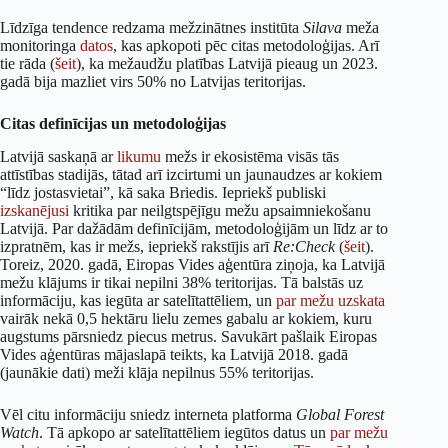
Līdzīga tendence redzama mežzinātnes institūta
Silava
meža
monitoringa
datos
, kas apkopoti pēc citas metodoloģijas. Arī
tie rāda (
šeit
), ka mežaudžu platības Latvijā pieaug un 2023.
gadā bija mazliet virs 50% no Latvijas teritorijas.
Citas definīcijas un metodoloģijas
Latvijā saskaņā ar
likumu
mežs ir ekosistēma visās tās
attīstības stadijās, tātad arī izcirtumi un jaunaudzes ar kokiem
“līdz jostasvietai”, kā saka Briedis. Iepriekš publiski
izskanējusi
kritika par neilgtspējīgu mežu apsaimniekošanu
Latvijā. Par dažādām definīcijām, metodoloģijām un līdz ar to
izpratnēm, kas ir mežs, iepriekš rakstījis arī
Re:Check
(
šeit
).
Toreiz, 2020. gadā, Eiropas Vides aģentūra ziņoja, ka Latvijā
mežu klājums ir tikai nepilni 38% teritorijas. Tā balstās uz
informāciju, kas iegūta ar satelītattēliem, un
par mežu uzskata
vairāk nekā 0,5 hektāru lielu zemes gabalu ar kokiem, kuru
augstums pārsniedz piecus metrus. Savukārt pašlaik Eiropas
Vides aģentūras mājaslapā teikts, ka Latvijā 2018. gadā
(jaunākie dati) meži klāja nepilnus 55% teritorijas.
Vēl citu informāciju sniedz interneta platforma
Global Forest
Watch
. Tā apkopo ar satelītattēliem iegūtos datus un
par mežu