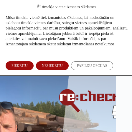
Skip
Šī tīmekļa vietne izmanto sīkdatnes
to
Atbalsti mūs
content
Mūsu tīmekļa vietnē tiek izmantotas sīkdatnes, lai nodrošinātu un
uzlabotu tīmekļa vietnes darbību, sniegtu vietnes apmeklētājiem
pielāgotu informāciju par mūsu produktiem un pakalpojumiem, analizētu
vietnes apmeklējumu. Lietotājam jebkurā brīdī ir iespēja piekrist,
Cik procentus Latvijas teritorijas klāj meži? Tie nav 30%, kā
atteikties vai mainīt savu piekrišanu. Vairāk informācijas par
apgalvo Briedis
izmantotajām sīkdatnēm skatīt
sīkdatņu izmantošanas noteikumos
.
Annija Petrova
,
Evita Puriņa
18. Mar, 2025
PIEKRĪTU
NEPIEKRĪTU
PAPILDU OPCIJAS