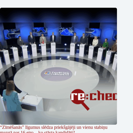
“Zīmēšanās” līgumus slēdza priekšgājēji un vienu stabiņu
mazgā par 16 eiro – ko stāsta kandidāti?