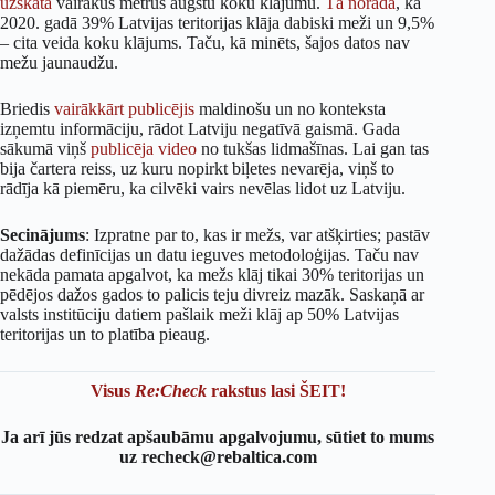
uzskata
vairākus metrus augstu koku klājumu.
Tā norāda
, ka
2020. gadā 39% Latvijas teritorijas klāja dabiski meži un 9,5%
– cita veida koku klājums. Taču, kā minēts, šajos datos nav
mežu jaunaudžu.
Briedis
vairākkārt
publicējis
maldinošu un no konteksta
izņemtu informāciju, rādot Latviju negatīvā gaismā. Gada
sākumā viņš
publicēja video
no tukšas lidmašīnas. Lai gan tas
bija čartera reiss, uz kuru nopirkt biļetes nevarēja, viņš to
rādīja kā piemēru, ka cilvēki vairs nevēlas lidot uz Latviju.
Secinājums
: Izpratne par to, kas ir mežs, var atšķirties; pastāv
dažādas definīcijas un datu ieguves metodoloģijas. Taču nav
nekāda pamata apgalvot, ka mežs klāj tikai 30% teritorijas un
pēdējos dažos gados to palicis teju divreiz mazāk. Saskaņā ar
valsts institūciju datiem pašlaik meži klāj ap 50% Latvijas
teritorijas un to platība pieaug.
Visus
Re:Check
rakstus lasi ŠEIT!
Ja arī jūs redzat apšaubāmu apgalvojumu, sūtiet to mums
uz recheck@rebaltica.com