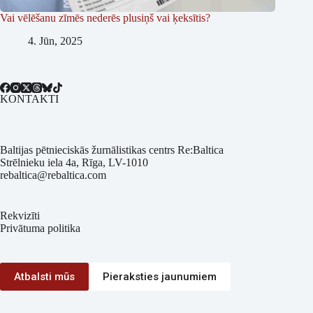
Vai vēlēšanu zīmēs nederēs plusiņš vai ķeksītis?
4. Jūn, 2025
KONTAKTI
Baltijas pētnieciskās žurnālistikas centrs Re:Baltica
Strēlnieku iela 4a, Rīga, LV-1010
rebaltica@rebaltica.com
Rekvizīti
Privātuma politika
Atbalsti mūs
Pieraksties jaunumiem