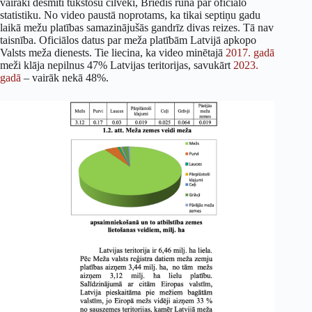
vairāki desmiti tūkstošu cilvēki, Briedis runā par oficiālo
statistiku. No video paustā noprotams, ka tikai septiņu gadu
laikā mežu platības samazinājušās gandrīz divas reizes. Tā nav
taisnība. Oficiālos datus par meža platībām Latvijā apkopo
Valsts meža dienests. Tie liecina, ka video minētajā
2017. gadā
meži klāja nepilnus 47% Latvijas teritorijas, savukārt
2023.
gadā
– vairāk nekā 48%.