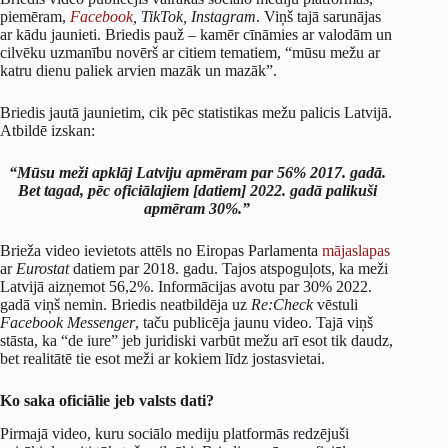
piemēram,
Facebook
, TikTok, Instagram
. Viņš tajā sarunājas
ar kādu jaunieti. Briedis pauž – kamēr cīnāmies ar valodām un
cilvēku uzmanību novērš ar citiem tematiem, “mūsu mežu ar
katru dienu paliek arvien mazāk un mazāk”.
Briedis jautā jaunietim, cik pēc statistikas mežu palicis Latvijā.
Atbildē izskan:
“Mūsu meži apklāj Latviju apmēram par 56% 2017. gadā.
Bet tagad, pēc oficiālajiem [datiem] 2022. gadā palikuši
apmēram 30%.”
Brieža video ievietots attēls no Eiropas Parlamenta
mājaslapas
ar
Eurostat
datiem par 2018. gadu. Tajos atspoguļots, ka meži
Latvijā aizņemot 56,2%. Informācijas avotu par 30% 2022.
gadā viņš nemin. Briedis neatbildēja uz
Re:Check
vēstuli
Facebook Messenger
, taču publicēja jaunu video. Tajā viņš
stāsta, ka “de iure” jeb juridiski varbūt mežu arī esot tik daudz,
bet realitātē tie esot meži ar kokiem līdz jostasvietai.
Ko saka oficiālie jeb valsts dati?
Pirmajā video, kuru sociālo mediju platformās redzējuši