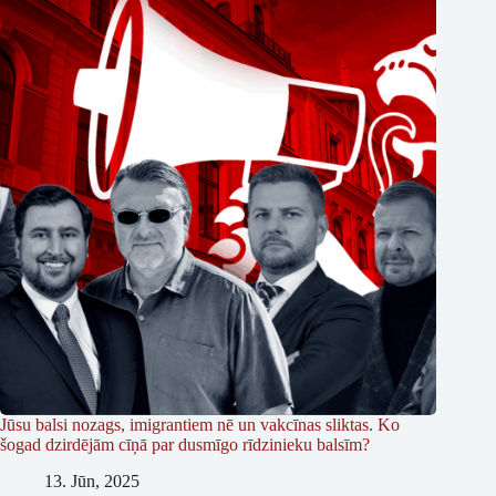
Jūsu balsi nozags, imigrantiem nē un vakcīnas sliktas. Ko
šogad dzirdējām cīņā par dusmīgo rīdzinieku balsīm?
13. Jūn, 2025