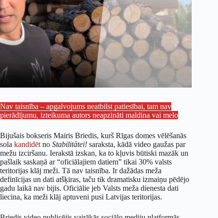
Nav taisnība – apgalvojums neatbilst patiesībai, tam nav
pierādījumu, izteikuma autors neapzināti maldina vai melo
Bijušais bokseris Mairis Briedis, kurš Rīgas domes vēlēšanās
sola
kandidēt
no
Stabilitātei!
saraksta, kādā video gaužas par
mežu izciršanu. Ierakstā izskan, ka to kļuvis būtiski mazāk un
pašlaik saskaņā ar “oficiālajiem datiem” tikai 30% valsts
teritorijas klāj meži. Tā nav taisnība. Ir dažādas meža
definīcijas un dati atšķiras, taču tik dramatisku izmaiņu pēdējo
gadu laikā nav bijis. Oficiālie jeb Valsts meža dienesta dati
liecina, ka meži klāj aptuveni pusi Latvijas teritorijas.
Briedis video publicējis vairākās sociālo mediju platformās,