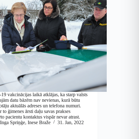
19 vakcinācijas laikā atklājas, ka starp valsts
ajām datu bāzēm nav nevienas, kurā būtu
otāju aktuālās adreses un telefona numuri.
r to ģimenes ārsti daļu savas prakses
to pacientu kontaktus vispār nevar atrast.
Inga Spriņģe
,
Inese Braže
31. Jan, 2022