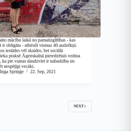
nāto mācību laikā no pamatizglītības - kas
ā ir obligāta - atbiruši vismaz 40 audzēkņi.
us iestādes vēl skaidro, bet sociālā
ieka praksē Āgenskalnā pieredzētais vedina
 ka pie vainas daudzviet ir nabadzība un
ēt nespējīgi vecāki.
Inga Spriņģe
22. Sep, 2021
NEXT