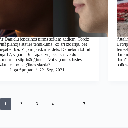
Ar Danielu iepazinos pirms sešiem gadiem. Toreiz
Attāli
viņš plānoja stāties tehnikumā, ko arī izdarīja, bet
Latvij
nepabeidza. Viņam piedzima dēls. Danielam tobrīd
Iemesl
bija 17, viņai - 16. Tagad viņš cenšas veidot
darbin
karjeru un stiprināt ģimeni. Vai viņam izdosies
domāt,
izkulties no pagātnes slazda?
palīdz
Inga Spriņģe
22. Sep, 2021
1
2
3
4
…
7