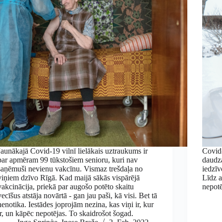
Jaunākajā Covid-19 vilnī lielākais uztraukums ir
Covid-
par apmēram 99 tūkstošiem senioru, kuri nav
daudz
saņēmuši nevienu vakcīnu. Vismaz trešdaļa no
iedzīv
viņiem dzīvo Rīgā. Kad maijā sākās vispārējā
Līdz a
vakcinācija, priekā par augošo potēto skaitu
nepotē
vecīšus atstāja novārtā - gan jau paši, kā visi. Bet tā
nenotika. Iestādes joprojām nezina, kas viņi ir, kur
ir, un kāpēc nepotējas. To skaidrošot šogad.