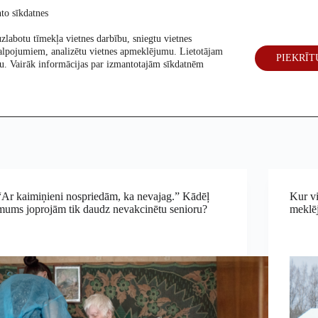
to sīkdatnes
zlabotu tīmekļa vietnes darbību, sniegtu vietnes
alpojumiem, analizētu vietnes apmeklējumu. Lietotājam
PIEKRĪT
eck
Par mums
Vēlēšanas 2026
šanu. Vairāk informācijas par izmantotajām sīkdatnēm
“Ar kaimiņieni nospriedām, ka nevajag.” Kādēļ
Kur vi
mums joprojām tik daudz nevakcinētu senioru?
meklēj