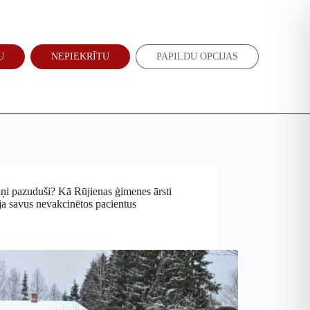
Atbalsti mūs
Jaunumi
U
NEPIEKRĪTU
PAPILDU OPCIJAS
EN
RU
ņi pazuduši? Kā Rūjienas ģimenes ārsti
a savus nevakcinētos pacientus