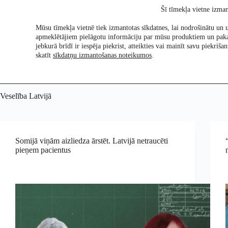
Skip
Šī tīmekļa vietne izman
to
content
Mūsu tīmekļa vietnē tiek izmantotas sīkdatnes, lai nodrošinātu un u
apmeklētājiem pielāgotu informāciju par mūsu produktiem un pak
Pētījumi
Re:Ch
jebkurā brīdī ir iespēja piekrist, atteikties vai mainīt savu piekri
skatīt
sīkdatņu izmantošanas noteikumos
.
Veselība Latvijā
Somijā viņām aizliedza ārstēt. Latvijā netraucēti
pieņem pacientus