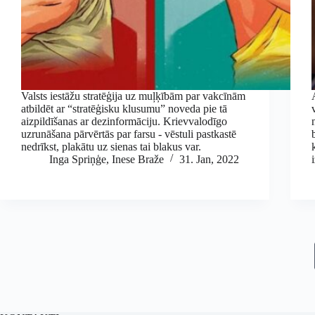
Valsts iestāžu stratēģija uz muļķībām par vakcīnām
atbildēt ar “stratēģisku klusumu” noveda pie tā
aizpildīšanas ar dezinformāciju. Krievvalodīgo
uzrunāšana pārvērtās par farsu - vēstuli pastkastē
nedrīkst, plakātu uz sienas tai blakus var.
Inga Spriņģe
,
Inese Braže
31. Jan, 2022