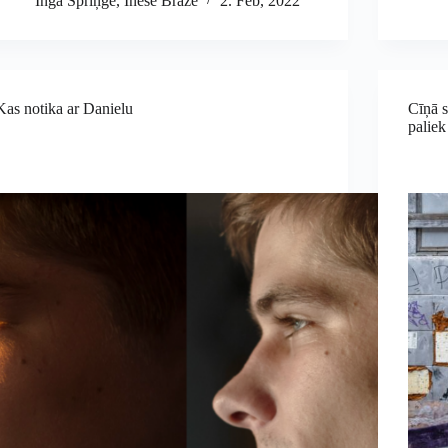
Inga Spriņģe
,
Inese Braže
2. Feb, 2022
Kas notika ar Danielu
Cīņā s
paliek