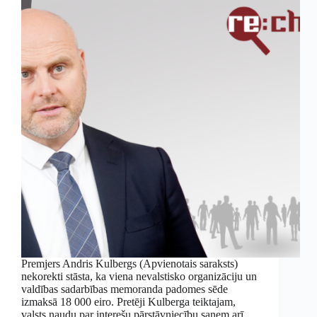
Premjers Andris Kulbergs (Apvienotais saraksts)
nekorekti stāsta, ka viena nevalstisko organizāciju un
valdības sadarbības memoranda padomes sēde
izmaksā 18 000 eiro. Pretēji Kulberga teiktajam,
valsts naudu par interešu pārstāvniecību saņem arī