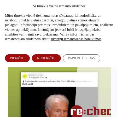
Skip
Šī tīmekļa vietne izmanto sīkdatnes
to
Atbalsti mūs
content
Mūsu tīmekļa vietnē tiek izmantotas sīkdatnes, lai nodrošinātu un
uzlabotu tīmekļa vietnes darbību, sniegtu vietnes apmeklētājiem
pielāgotu informāciju par mūsu produktiem un pakalpojumiem, analizētu
vietnes apmeklējumu. Lietotājam jebkurā brīdī ir iespēja piekrist,
Veselība
atteikties vai mainīt savu piekrišanu. Vairāk informācijas par
izmantotajām sīkdatnēm skatīt
sīkdatņu izmantošanas noteikumos
.
Vai ar citronūdeni var ķiršos noteikt “ķīmiju”?
PIEKRĪTU
NEPIEKRĪTU
PAPILDU OPCIJAS