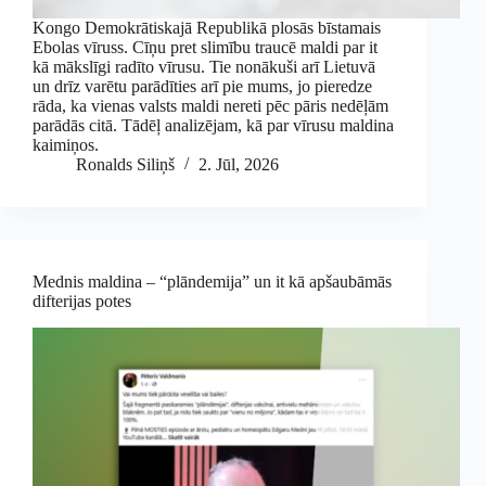
Kongo Demokrātiskajā Republikā plosās bīstamais
Ebolas vīruss. Cīņu pret slimību traucē maldi par it
kā mākslīgi radīto vīrusu. Tie nonākuši arī Lietuvā
un drīz varētu parādīties arī pie mums, jo pieredze
rāda, ka vienas valsts maldi nereti pēc pāris nedēļām
parādās citā. Tādēļ analizējam, kā par vīrusu maldina
kaimiņos.
Ronalds Siliņš
2. Jūl, 2026
Mednis maldina – “plāndemija” un it kā apšaubāmās
difterijas potes