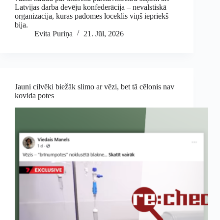
Latvijas darba devēju konfederācija – nevalstiskā
organizācija, kuras padomes loceklis viņš iepriekš
bija.
Evita Puriņa
21. Jūl, 2026
Jauni cilvēki biežāk slimo ar vēzi, bet tā cēlonis nav
kovida potes