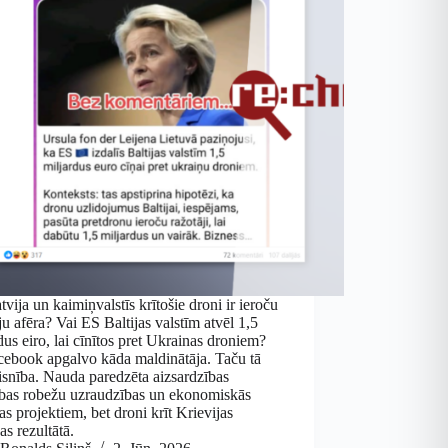
tvija un kaimiņvalstīs krītošie droni ir ieroču
ju afēra? Vai ES Baltijas valstīm atvēl 1,5
dus eiro, lai cīnītos pret Ukrainas droniem?
cebook apgalvo kāda maldinātāja. Taču tā
isnība. Nauda paredzēta aizsardzības
ības robežu uzraudzības un ekonomiskās
as projektiem, bet droni krīt Krievijas
as rezultātā.