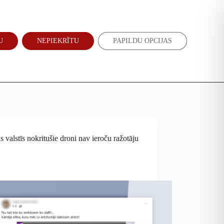
Atbalsti mūs
Jaunumi
U
NEPIEKRĪTU
PAPILDU OPCIJAS
EN
RU
as valstīs nokritušie droni nav ieroču ražotāju