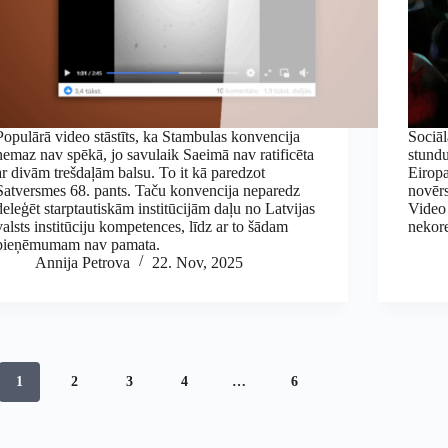
Populārā video stāstīts, ka Stambulas konvencija
Sociāl
nemaz nav spēkā, jo savulaik Saeimā nav ratificēta
stundu
ar divām trešdaļām balsu. To it kā paredzot
Eiropa
Satversmes 68. pants. Taču konvencija neparedz
novērs
deleģēt starptautiskām institūcijām daļu no Latvijas
Video
valsts institūciju kompetences, līdz ar to šādam
nekore
pieņēmumam nav pamata.
Annija Petrova
22. Nov, 2025
1
2
3
4
…
6