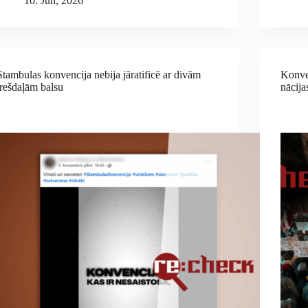
10. Jūn, 2026
Stambulas konvencija nebija jāratificē ar divām
Konven
trešdaļām balsu
nācijas