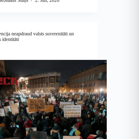
Ronalds Siliņš
2. Jūn, 2026
cija neapdraud valsts suverenitāti un
 identitāti