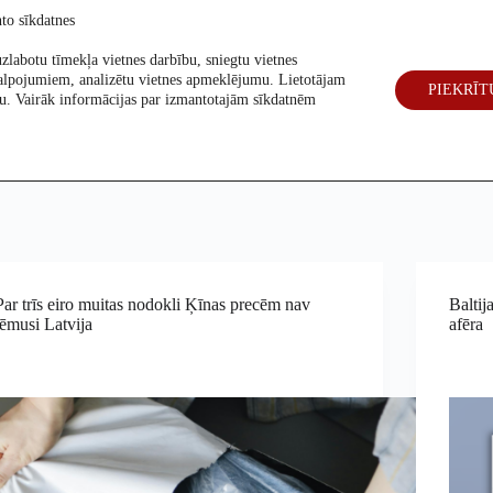
to sīkdatnes
zlabotu tīmekļa vietnes darbību, sniegtu vietnes
alpojumiem, analizētu vietnes apmeklējumu. Lietotājam
PIEKRĪT
eck
Par mums
Vēlēšanas 2026
šanu. Vairāk informācijas par izmantotajām sīkdatnēm
Par trīs eiro muitas nodokli Ķīnas precēm nav
Baltij
lēmusi Latvija
afēra