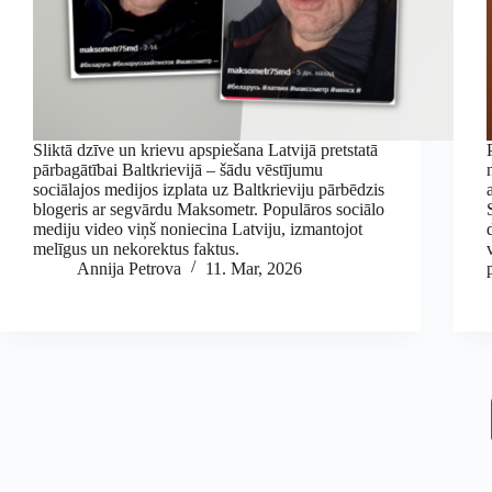
Sliktā dzīve un krievu apspiešana Latvijā pretstatā
pārbagātībai Baltkrievijā – šādu vēstījumu
sociālajos medijos izplata uz Baltkrieviju pārbēdzis
blogeris ar segvārdu Maksometr. Populāros sociālo
mediju video viņš noniecina Latviju, izmantojot
melīgus un nekorektus faktus.
Annija Petrova
11. Mar, 2026