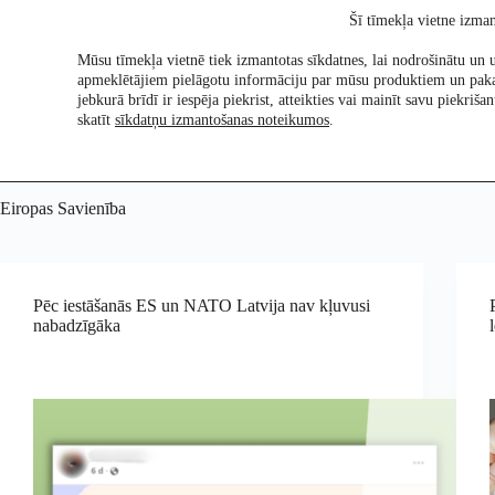
Skip
Šī tīmekļa vietne izman
to
content
Mūsu tīmekļa vietnē tiek izmantotas sīkdatnes, lai nodrošinātu un u
apmeklētājiem pielāgotu informāciju par mūsu produktiem un pak
Pētījumi
Re:Ch
jebkurā brīdī ir iespēja piekrist, atteikties vai mainīt savu piekri
skatīt
sīkdatņu izmantošanas noteikumos
.
Eiropas Savienība
Pēc iestāšanās ES un NATO Latvija nav kļuvusi
nabadzīgāka