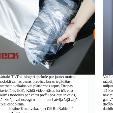
Vairāki TikTok blogeri spekulē par jauno muitas
Vai La
nodokli zemas cenas precēm, kuras iegādātas
ražotā
interneta veikalos vai platformās ārpus Eiropas
miljar
Savienības (ES). Kādā video stāsta, ka trīs eiro
Tā Fa
muitas nodoklis par katru preču pozīciju ir veids,
nav ta
kā izkrāpt vai nozagt naudu – un Latvija šajā ziņā
gatav
atkal esot pirmā.
drošīb
Justīne Kozlovska, speciāli Re:Baltica
darbīb