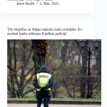
Inese Braže
5. Mar, 2021
Trīs ekipāžas uz Rīgas reģiona nakts avārijām. Ko
nozīmē kadru trūkums Kārtības policijā