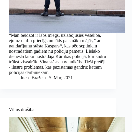
“Man beidzot ir labs miegs, uzlabojusies veselība,
eju uz darbu priecīgs un tāds pats nāku mājās,” ar
gandarījumu stāsta Kaspars*, kas pēc septiņiem
nostrādātiem gadiem nu policiju pametis. Lielāko
dienesta laiku nostrādāja Kārtības policijā, kur kadru
trūkst visvairāk. Viņa stāsts nav unikāls. Tieši pretēji
- ilustrē problēmas, kas pazīstamas gandrīz katram
policijas darbiniekam.
Inese Braže
5. Mar, 2021
Viltus drošība