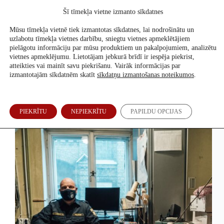
Skip
Šī tīmekļa vietne izmanto sīkdatnes
to
Atbalsti mūs
content
Mūsu tīmekļa vietnē tiek izmantotas sīkdatnes, lai nodrošinātu un
uzlabotu tīmekļa vietnes darbību, sniegtu vietnes apmeklētājiem
pielāgotu informāciju par mūsu produktiem un pakalpojumiem, analizētu
vietnes apmeklējumu. Lietotājam jebkurā brīdī ir iespēja piekrist,
Demogrāfija
atteikties vai mainīt savu piekrišanu. Vairāk informācijas par
izmantotajām sīkdatnēm skatīt
sīkdatņu izmantošanas noteikumos
.
Kā novērst katastrofu
PIEKRĪTU
NEPIEKRĪTU
PAPILDU OPCIJAS