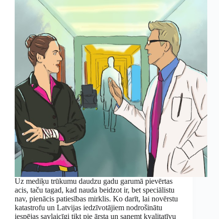
Uz mediķu trūkumu daudzu gadu garumā pievērtas
acis, taču tagad, kad nauda beidzot ir, bet speciālistu
nav, pienācis patiesības mirklis. Ko darīt, lai novērstu
katastrofu un Latvijas iedzīvotājiem nodrošinātu
iespējas savlaicīgi tikt pie ārsta un saņemt kvalitatīvu