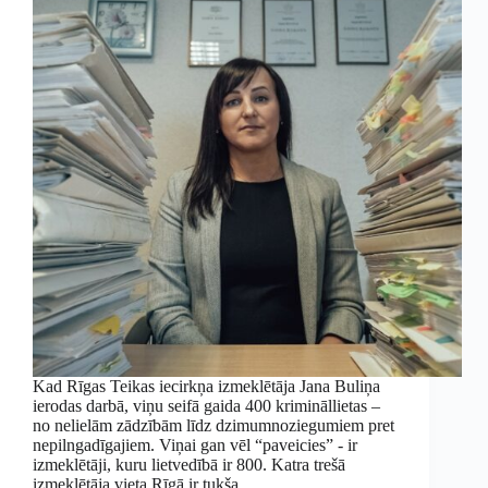
Kad Rīgas Teikas iecirkņa izmeklētāja Jana Buliņa
ierodas darbā, viņu seifā gaida 400 krimināllietas –
no nelielām zādzībām līdz dzimumnoziegumiem pret
nepilngadīgajiem. Viņai gan vēl “paveicies” - ir
izmeklētāji, kuru lietvedībā ir 800. Katra trešā
izmeklētāja vieta Rīgā ir tukša.