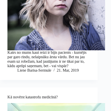
Katrs no mums kaut reizi ir bijis pacients - kurnējis
par garo rindu, nelaipnāku ārsta vārdu. Bet nu jau
esam uz robežam, kad jautājums ir ne tikai par to,
kādu aprūpi saņemam, bet - vai vispār?
Liene Barisa-Sermule
21. Mar, 2019
Kā novērst katastrofu medicīnā?