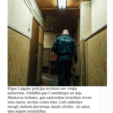
Rīgas Latgales policijas iecirknis nav viegla
darbavieta. Atbildībā gan Centrāltirgus un daļa
Maskavas forštates, gan narkomānu iecienītais Avotu
ielas rajons, tuvējās centra ielas. Lieli satiksmes
mezgli, ikdienā pārvietojas daudz cilvēku - īsi sakot,
laba augsne noziedzībai.