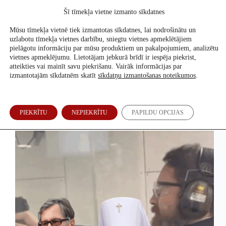
Skip
Šī tīmekļa vietne izmanto sīkdatnes
to
Atbalsti mūs
content
Mūsu tīmekļa vietnē tiek izmantotas sīkdatnes, lai nodrošinātu un
uzlabotu tīmekļa vietnes darbību, sniegtu vietnes apmeklētājiem
pielāgotu informāciju par mūsu produktiem un pakalpojumiem, analizētu
vietnes apmeklējumu. Lietotājam jebkurā brīdī ir iespēja piekrist,
Krievijas nauda Baltijā
atteikties vai mainīt savu piekrišanu. Vairāk informācijas par
izmantotajām sīkdatnēm skatīt
sīkdatņu izmantošanas noteikumos
.
Krievijas oligarhu Latvijā apciemo Ungārijas varas
PIEKRĪTU
NEPIEKRĪTU
PAPILDU OPCIJAS
draugs