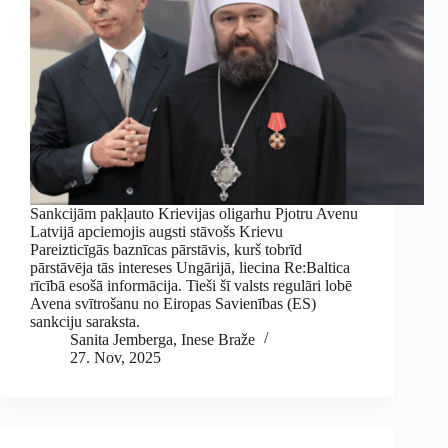
Sankcijām pakļauto Krievijas oligarhu Pjotru Avenu
Latvijā apciemojis augsti stāvošs Krievu
Pareizticīgās baznīcas pārstāvis, kurš tobrīd
pārstāvēja tās intereses Ungārijā, liecina Re:Baltica
rīcībā esošā informācija. Tieši šī valsts regulāri lobē
Avena svītrošanu no Eiropas Savienības (ES)
sankciju saraksta.
Sanita Jemberga
,
Inese Braže
27. Nov, 2025