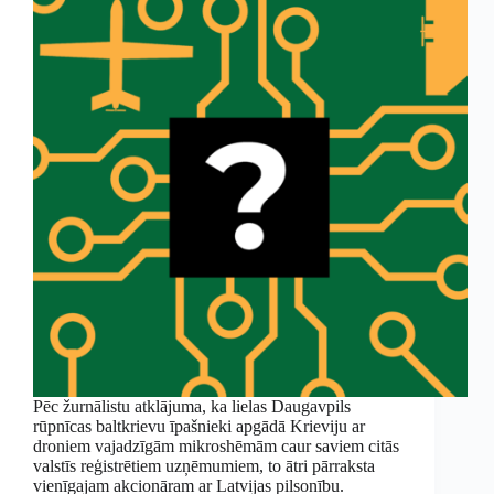
Pēc žurnālistu atklājuma, ka lielas Daugavpils
rūpnīcas baltkrievu īpašnieki apgādā Krieviju ar
droniem vajadzīgām mikroshēmām caur saviem citās
valstīs reģistrētiem uzņēmumiem, to ātri pārraksta
vienīgajam akcionāram ar Latvijas pilsonību.