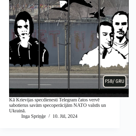
Kā Krievijas specdienesti Telegram čatos vervē
sabotierus savām specoperācijām NATO valstīs un
Ukrainā.
Inga Spriņģe
10. Jūl, 2024