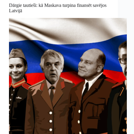
Dārgie tautieši: kā Maskava turpina finansēt savējos
Latvijā