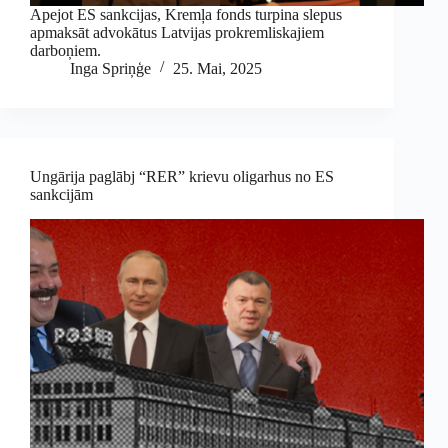
Apejot ES sankcijas, Kremļa fonds turpina slepus
apmaksāt advokātus Latvijas prokremliskajiem
darboņiem.
Inga Spriņģe
25. Mai, 2025
Ungārija paglābj “RER” krievu oligarhus no ES
sankcijām