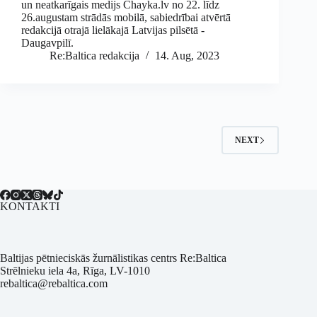
un neatkarīgais medijs Chayka.lv no 22. līdz
26.augustam strādās mobilā, sabiedrībai atvērtā
redakcijā otrajā lielākajā Latvijas pilsētā -
Daugavpilī.
Re:Baltica redakcija
14. Aug, 2023
NEXT
KONTAKTI
Baltijas pētnieciskās žurnālistikas centrs Re:Baltica
Strēlnieku iela 4a, Rīga, LV-1010
rebaltica@rebaltica.com