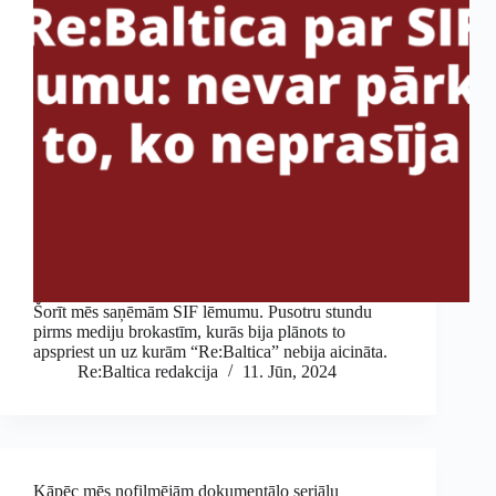
Šorīt mēs saņēmām SIF lēmumu. Pusotru stundu
pirms mediju brokastīm, kurās bija plānots to
apspriest un uz kurām “Re:Baltica” nebija aicināta.
Re:Baltica redakcija
11. Jūn, 2024
Kāpēc mēs nofilmējām dokumentālo seriālu