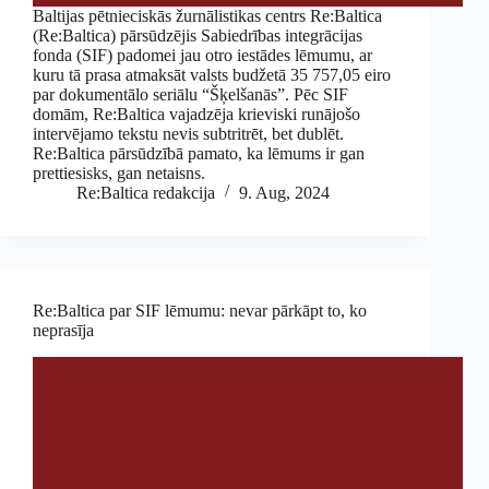
Baltijas pētnieciskās žurnālistikas centrs Re:Baltica
(Re:Baltica) pārsūdzējis Sabiedrības integrācijas
fonda (SIF) padomei jau otro iestādes lēmumu, ar
kuru tā prasa atmaksāt valsts budžetā 35 757,05 eiro
par dokumentālo seriālu “Šķelšanās”. Pēc SIF
domām, Re:Baltica vajadzēja krieviski runājošo
intervējamo tekstu nevis subtritrēt, bet dublēt.
Re:Baltica pārsūdzībā pamato, ka lēmums ir gan
prettiesisks, gan netaisns.
Re:Baltica redakcija
9. Aug, 2024
Re:Baltica par SIF lēmumu: nevar pārkāpt to, ko
neprasīja