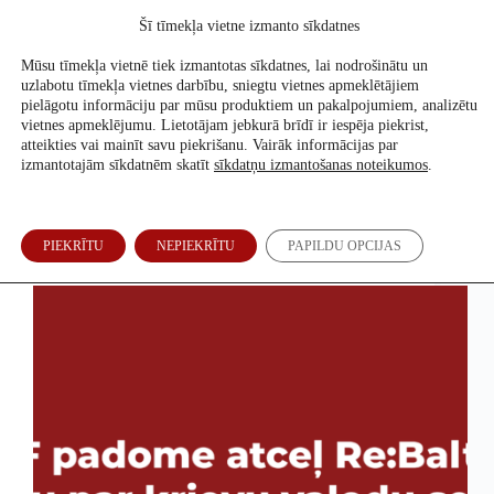
Skip
Šī tīmekļa vietne izmanto sīkdatnes
to
Atbalsti mūs
content
Mūsu tīmekļa vietnē tiek izmantotas sīkdatnes, lai nodrošinātu un
uzlabotu tīmekļa vietnes darbību, sniegtu vietnes apmeklētājiem
pielāgotu informāciju par mūsu produktiem un pakalpojumiem, analizētu
vietnes apmeklējumu. Lietotājam jebkurā brīdī ir iespēja piekrist,
Šķelšanās
atteikties vai mainīt savu piekrišanu. Vairāk informācijas par
izmantotajām sīkdatnēm skatīt
sīkdatņu izmantošanas noteikumos
.
SIF padome atceļ Re:Baltica sodu par krievu valodu
PIEKRĪTU
NEPIEKRĪTU
PAPILDU OPCIJAS
seriālā “Šķelšanās”