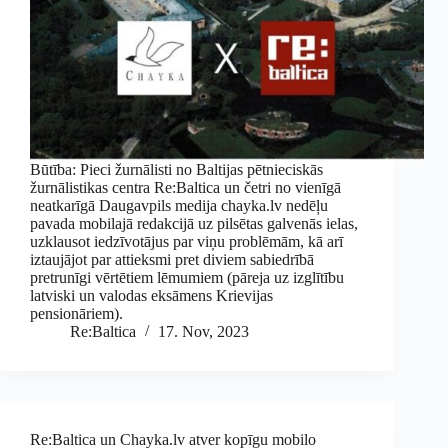
Būtība: Pieci žurnālisti no Baltijas pētnieciskās
žurnālistikas centra Re:Baltica un četri no vienīgā
neatkarīgā Daugavpils medija chayka.lv nedēļu
pavada mobilajā redakcijā uz pilsētas galvenās ielas,
uzklausot iedzīvotājus par viņu problēmām, kā arī
iztaujājot par attieksmi pret diviem sabiedrībā
pretrunīgi vērtētiem lēmumiem (pāreja uz izglītību
latviski un valodas eksāmens Krievijas
pensionāriem).
Re:Baltica
17. Nov, 2023
Re:Baltica un Chayka.lv atver kopīgu mobilo