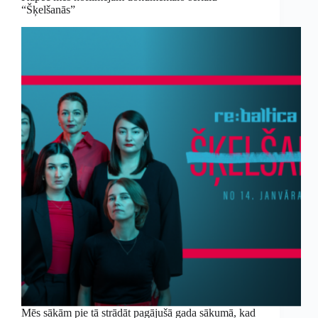
“Šķelšanās”
Mēs sākām pie tā strādāt pagājušā gada sākumā, kad