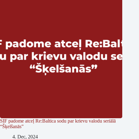
SIF padome atceļ Re:Baltica sodu par krievu valodu seriālā
“Šķelšanās”
4. Dec, 2024