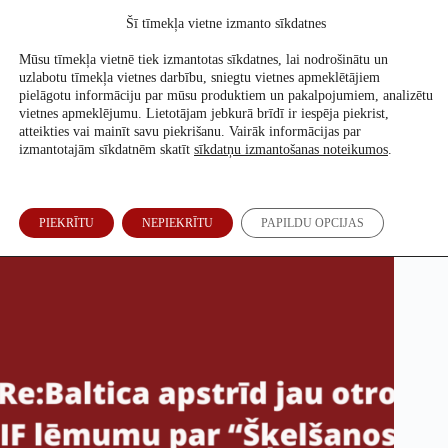
Skip
Šī tīmekļa vietne izmanto sīkdatnes
to
Atbalsti mūs
content
Mūsu tīmekļa vietnē tiek izmantotas sīkdatnes, lai nodrošinātu un
uzlabotu tīmekļa vietnes darbību, sniegtu vietnes apmeklētājiem
pielāgotu informāciju par mūsu produktiem un pakalpojumiem, analizētu
vietnes apmeklējumu. Lietotājam jebkurā brīdī ir iespēja piekrist,
Re:Baltica apstrīd jau otro SIF lēmumu par “Šķelšanos”
atteikties vai mainīt savu piekrišanu. Vairāk informācijas par
izmantotajām sīkdatnēm skatīt
sīkdatņu izmantošanas noteikumos
.
Re:Baltica redakcija
9. Aug, 2024
PIEKRĪTU
NEPIEKRĪTU
PAPILDU OPCIJAS