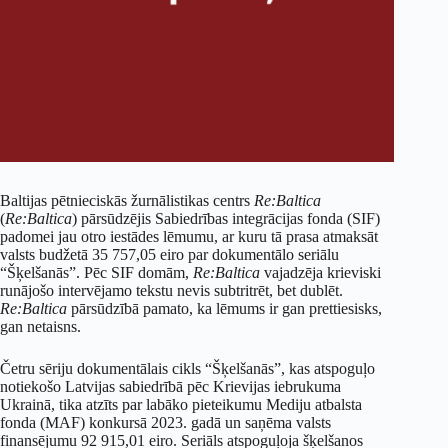
Baltijas pētnieciskās žurnālistikas centrs
Re:Baltica
(
Re:Baltica
) pārsūdzējis Sabiedrības integrācijas fonda (SIF)
padomei jau otro iestādes lēmumu, ar kuru tā prasa atmaksāt
valsts budžetā 35 757,05 eiro par dokumentālo seriālu
“Šķelšanās”. Pēc SIF domām,
Re:Baltica
vajadzēja krieviski
runājošo intervējamo tekstu nevis subtritrēt, bet dublēt.
Re:Baltica
pārsūdzībā pamato, ka lēmums ir gan prettiesisks,
gan netaisns.
Četru sēriju dokumentālais cikls “Šķelšanās”, kas atspoguļo
notiekošo Latvijas sabiedrībā pēc Krievijas iebrukuma
Ukrainā, tika atzīts par labāko pieteikumu Mediju atbalsta
fonda (MAF) konkursā 2023. gadā un saņēma valsts
finansējumu 92 915,01 eiro. Seriāls atspoguļoja šķelšanos