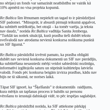
no sērijas) un fonds var samazināt neatbilstību ne vairāk kā
10% apmērā no visa projekta kopumā.
Re:Baltica
šim lēmumam nepiekrīt un tagad to ir pārsūdzējusi
SIF padomei. “Mūsuprāt, ir absurdi pirmajā teikumā apgalvot,
ka subtitrēt nedrīkstēja, bet otrajā – ka tomēr varēja, ja teksta
nav daudz,” norāda
Re:Baltica
vadītāja Sanita Jemberga.
“Turklāt tas notiek situācijā, kurā prasība tieši dublēt tekstu
svešvalodā nav atrodama nevienā konkursa nolikuma punktā
un SIF līgumā.”
Re:Baltica
pārsūdzībā izvērsti pamato, ka prasība obligāti
dublēt nav nevienā konkursa dokumentā un SIF nav pierādījis,
ka subtitrēšana nesasniedz mērķi veidot sabiedriski nozīmīgu,
informatīvi izglītojošu saturu un stiprināt kultūrtelpu latviešu
valodā. Fonds pēc konkursa beigām izvirza prasības, kādu nav
bijis ne tā sākumā, ne norises laikā.
Tāpat SIF ignorē, ka “Šķelšanās” ir dokumentāls raidījums,
kura mērķis un tapšanas process ir balstīts uz personu
vērošanu to ierastajā dabiskajā vidē, to pēc iespējas saglabājot.
Re:Baltica
pārsūdzībā norāda, ka SIF attieksme pārkāpj