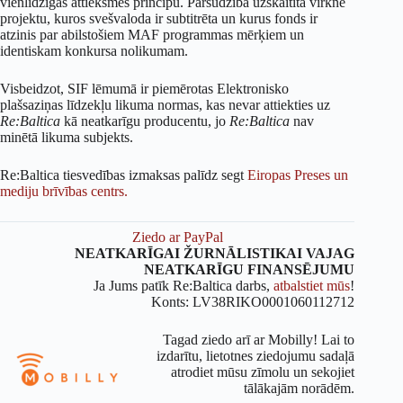
vienlīdzīgas attieksmes principu. Pārsūdzībā uzskaitīta virkne
projektu, kuros svešvaloda ir subtitrēta un kurus fonds ir
atzinis par abilstošiem MAF programmas mērķiem un
identiskam konkursa nolikumam.
Visbeidzot, SIF lēmumā ir piemērotas Elektronisko
plašsaziņas līdzekļu likuma normas, kas nevar attiekties uz
Re:Baltica
kā neatkarīgu producentu, jo
Re:Baltica
nav
minētā likuma subjekts.
Re:Baltica tiesvedības izmaksas palīdz segt
Eiropas Preses un
mediju brīvības centrs.
Ziedo ar PayPal
NEATKARĪGAI ŽURNĀLISTIKAI VAJAG
NEATKARĪGU FINANSĒJUMU
Ja Jums patīk Re:Baltica darbs,
atbalstiet mūs
!
Konts: LV38RIKO0001060112712
Tagad ziedo arī ar Mobilly! Lai to
izdarītu, lietotnes ziedojumu sadaļā
atrodiet mūsu zīmolu un sekojiet
tālākajām norādēm.