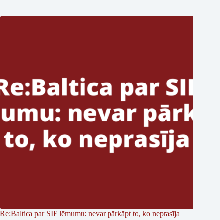
Re:Baltica par SIF lēmumu: nevar pārkāpt to, ko neprasīja