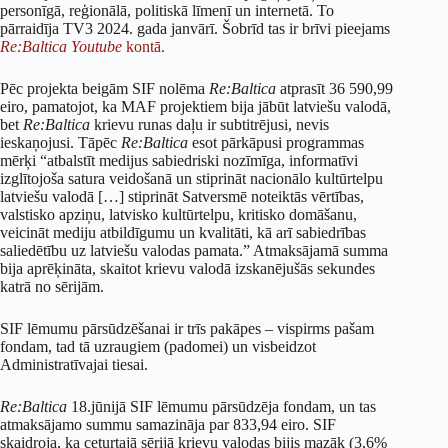
personīgā, reģionālā, politiskā līmenī un internetā. To
pārraidīja TV3 2024. gada janvārī. Šobrīd tas ir brīvi pieejams
Re:Baltica Youtube
kontā.
Pēc projekta beigām SIF nolēma
Re:Baltica
atprasīt 36 590,99
eiro, pamatojot, ka MAF projektiem bija jābūt latviešu valodā,
bet
Re:Baltica
krievu runas daļu ir subtitrējusi, nevis
ieskaņojusi. Tāpēc
Re:Baltica
esot pārkāpusi programmas
mērķi “atbalstīt medijus sabiedriski nozīmīga, informatīvi
izglītojoša satura veidošanā un stiprināt nacionālo kultūrtelpu
latviešu valodā […] stiprināt Satversmē noteiktās vērtības,
valstisko apziņu, latvisko kultūrtelpu, kritisko domāšanu,
veicināt mediju atbildīgumu un kvalitāti, kā arī sabiedrības
saliedētību uz latviešu valodas pamata.” Atmaksājamā summa
bija aprēķināta, skaitot krievu valodā izskanējušās sekundes
katrā no sērijām.
SIF lēmumu pārsūdzēšanai ir trīs pakāpes – vispirms pašam
fondam, tad tā uzraugiem (padomei) un visbeidzot
Administratīvajai tiesai.
Re:Baltica
18.jūnijā SIF lēmumu pārsūdzēja fondam, un tas
atmaksājamo summu samazināja par 833,94 eiro. SIF
skaidroja, ka ceturtajā sērijā krievu valodas bijis mazāk (3,6%