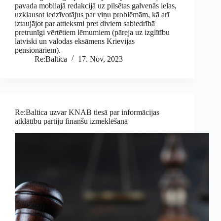
pavada mobilajā redakcijā uz pilsētas galvenās ielas,
uzklausot iedzīvotājus par viņu problēmām, kā arī
iztaujājot par attieksmi pret diviem sabiedrībā
pretrunīgi vērtētiem lēmumiem (pāreja uz izglītību
latviski un valodas eksāmens Krievijas
pensionāriem).
Re:Baltica
17. Nov, 2023
Re:Baltica uzvar KNAB tiesā par informācijas
atklātību partiju finanšu izmeklēšanā