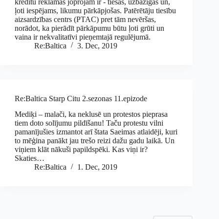
kredītu reklāmas joprojām ir - tiešas, uzbāzīgas un,
ļoti iespējams, likumu pārkāpjošas. Patērētāju tiesību
aizsardzības centrs (PTAC) pret tām nevēršas,
norādot, ka pierādīt pārkāpumu būtu ļoti grūti un
vaina ir nekvalitatīvi pieņemtajā regulējumā.
Re:Baltica
3. Dec, 2019
Re:Baltica Starp Citu 2.sezonas 11.epizode
Mediķi – malači, ka neklusē un protestos pieprasa
tiem doto solījumu pildīšanu! Taču protestu vilni
pamanījušies izmantot arī štata Saeimas atlaidēji, kuri
to mēģina panākt jau trešo reizi dažu gadu laikā. Un
viņiem klāt nākuši papildspēki. Kas viņi ir?
Skaties…
Re:Baltica
1. Dec, 2019