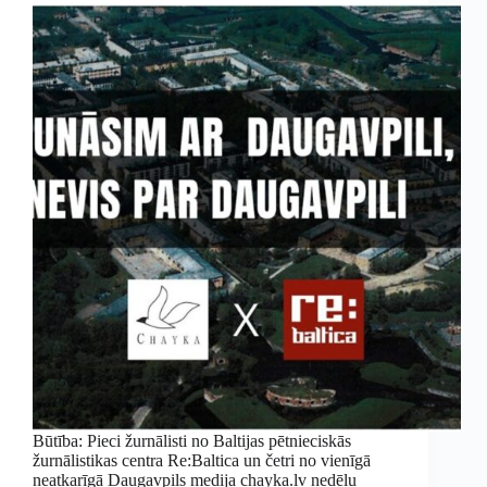
Būtība: Pieci žurnālisti no Baltijas pētnieciskās
žurnālistikas centra Re:Baltica un četri no vienīgā
neatkarīgā Daugavpils medija chayka.lv nedēļu