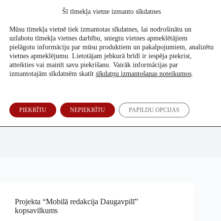
Skip
Šī tīmekļa vietne izmanto sīkdatnes
to
Atbalsti mūs
content
Mūsu tīmekļa vietnē tiek izmantotas sīkdatnes, lai nodrošinātu un
uzlabotu tīmekļa vietnes darbību, sniegtu vietnes apmeklētājiem
pielāgotu informāciju par mūsu produktiem un pakalpojumiem, analizētu
vietnes apmeklējumu. Lietotājam jebkurā brīdī ir iespēja piekrist,
atteikties vai mainīt savu piekrišanu. Vairāk informācijas par
izmantotajām sīkdatnēm skatīt
sīkdatņu izmantošanas noteikumos
.
PIEKRĪTU
NEPIEKRĪTU
PAPILDU OPCIJAS
Re:Baltica
Projekta “Mobilā redakcija Daugavpilī”
kopsavilkums