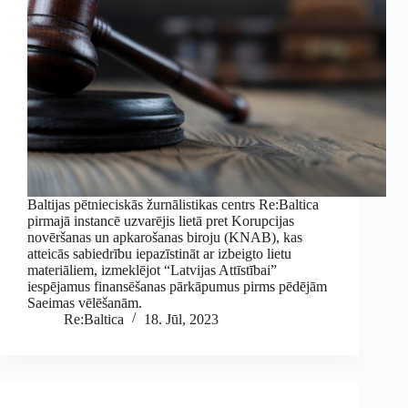
Baltijas pētnieciskās žurnālistikas centrs Re:Baltica
pirmajā instancē uzvarējis lietā pret Korupcijas
novēršanas un apkarošanas biroju (KNAB), kas
atteicās sabiedrību iepazīstināt ar izbeigto lietu
materiāliem, izmeklējot “Latvijas Attīstībai”
iespējamus finansēšanas pārkāpumus pirms pēdējām
Saeimas vēlēšanām.
Re:Baltica
18. Jūl, 2023