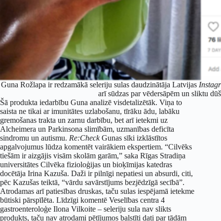
Guna Rožlapa ir redzamākā seleriju sulas daudzinātāja Latvijas
Instag
arī sūdzas par vēdersāpēm un sliktu dūš
Šā produkta iedarbību Guna analizē visdetalizētāk. Viņa to
saista ne tikai ar imunitātes uzlabošanu, tīrāku ādu, labāku
gremošanas trakta un zarnu darbību, bet arī ietekmi uz
Alcheimera un Parkinsona slimībām, uzmanības deficīta
sindromu un autismu.
Re:Check
Gunas sīki izklāstītos
apgalvojumus lūdza komentēt vairākiem ekspertiem. “Cilvēks
tiešām ir aizgājis visām skolām garām,” saka Rīgas Stradiņa
universitātes Cilvēka fizioloģijas un bioķīmijas katedras
docētāja Irina Kazuša. Daži ir pilnīgi nepatiesi un absurdi, citi,
pēc Kazušas teiktā, “vārdu savārstījums bezjēdzīgā secībā”.
Atrodamas arī patiesības druskas, taču sulas iespējamā ietekme
būtiski pārspīlēta. Līdzīgi komentē Veselības centra 4
gastroenteroloģe Ilona Vilkoite – seleriju sula nav slikts
produkts, taču nav atrodami pētījumos balstīti dati par tādām