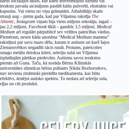
darbs sociālajos tīklos, kur katru iedvesmojošo uzrunu vai
ierakstu pavada aicinājums pasūtīt kādu pulverīti, ekstraktu vai
kapsulas. Vai vienu no viņa grāmatām. Atbalstītāju skaits
strauji aug – pirms gada, kad par Viljamsu rakstīja
The
Atlantic,
Instagram
viņam bija viens miljons sekotāju, tagad –
jau 2,2 miljoni.
Facebook
tīklā – gandrīz 3,5 miljoni.
Medical
Medium
arī regulāri pārpublicē sev veltītos pateicības vārdus.
Piemēram, nesen kāda anonīma “Medical Medium mamma”
rakstījusi par savu mazo dēlu, kuram ir autisms un kurš šajos
Ziemassvētkos negaidīti sācis runāt. Protams, pateicoties
smago metālu detoksa kūrei, seleriju sulai un Viljamsa
izplatītajām pārtikas piedevām. Autismu savos ierakstos
piemin arī Guna. Taču, kā norāda Bērnu Klīniskās
universitātes slimnīcas bērnu psihiatrs Ņikita Bezborodovs,
nav neviena zinātniski pierādīta medikamenta, kas būtu
efektīvs, ārstējot autisko spektru. To nedara arī seleriju sula,
eļļas un citi produkti.