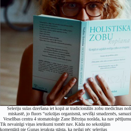
Seleriju sulas dzeršana iet kopā ar tradicionālās zobu medicīnas n
miskastē, jo fluors “uzkrājas organismā, sevišķi smadzenēs, samazi
Veselības centra 4 stomatoloģe Zane Bērziņa norāda, ka nav pētījumu,
Tik nevainīgi viņas ieteikumi tomēr nav. Kāda no sekotājām
komentārā pie Gunas ieraksta stāsta, ka neilgi pēc selerijas