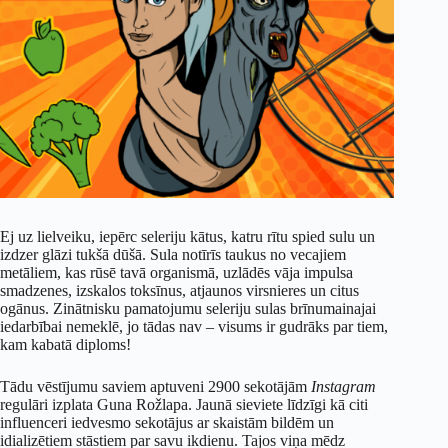
Ej uz lielveiku, iepērc seleriju kātus, katru rītu spied sulu un
izdzer glāzi tukšā dūšā. Sula notīrīs taukus no vecajiem
metāliem, kas rūsē tavā organismā, uzlādēs vāja impulsa
smadzenes, izskalos toksīnus, atjaunos virsnieres un citus
ogānus. Zinātnisku pamatojumu seleriju sulas brīnumainajai
iedarbībai nemeklē, jo tādas nav – visums ir gudrāks par tiem,
kam kabatā diploms!
Tādu vēstījumu saviem aptuveni 2900 sekotājām
Instagram
regulāri izplata Guna Rožlapa. Jaunā sieviete līdzīgi kā citi
influenceri iedvesmo sekotājus ar skaistām bildēm un
idializētiem stāstiem par savu ikdienu. Tajos viņa mēdz