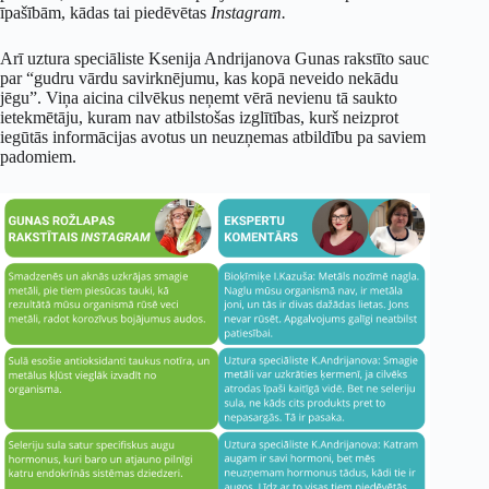
īpašībām, kādas tai piedēvētas
Instagram.
Arī uztura speciāliste Ksenija Andrijanova Gunas rakstīto sauc
par “gudru vārdu savirknējumu, kas kopā neveido nekādu
jēgu”. Viņa aicina cilvēkus neņemt vērā nevienu tā saukto
ietekmētāju, kuram nav atbilstošas izglītības, kurš neizprot
iegūtās informācijas avotus un neuzņemas atbildību pa saviem
padomiem.