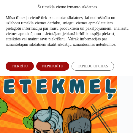
Skip
Šī tīmekļa vietne izmanto sīkdatnes
to
Atbalsti mūs
content
Mūsu tīmekļa vietnē tiek izmantotas sīkdatnes, lai nodrošinātu un
uzlabotu tīmekļa vietnes darbību, sniegtu vietnes apmeklētājiem
pielāgotu informāciju par mūsu produktiem un pakalpojumiem, analizētu
vietnes apmeklējumu. Lietotājam jebkurā brīdī ir iespēja piekrist,
Iedarbīgākais medikaments pasaulē! Seleriju sula Latvijas
atteikties vai mainīt savu piekrišanu. Vairāk informācijas par
Instagram
izmantotajām sīkdatnēm skatīt
sīkdatņu izmantošanas noteikumos
.
Inese Braže
,
Evita Puriņa
,
Ilze Vēbere
13. Jan, 2020
PIEKRĪTU
NEPIEKRĪTU
PAPILDU OPCIJAS