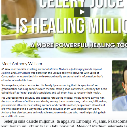
Seleriju sula dziedē miljonus, tā apgalvo Entonijs Viljams. Pašizdomāt
popularitāti un līdz ar to ļauj labi nopelnīt.
Medical Medium
interneta la