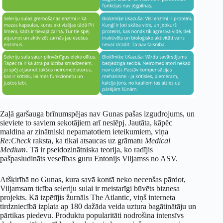
Zaļā garšauga brīnumspējas nav Gunas pašas izgudrojums, un
sieviete to saviem sekotājiem arī neslēpj. Jautāta, kāpēc
maldina ar zinātniski nepamatotiem ieteikumiem, viņa
Re:Check
raksta, ka tikai atsaucas uz grāmatu
Medical
Medium
. Tā ir pseidozinātniska teorija, ko radījis
pašpasludināts veselības guru Entonijs Viljamss no ASV.
Atšķirībā no Gunas, kura savā kontā neko necenšas pārdot,
Viljamsam ticība seleriju sulai ir meistarīgi būvēts biznesa
projekts. Kā izpētījis žurnāls The Atlantic, viņš interneta
tirdzniecībā izplata ap 180 dažāda veida uztura bagātinātāju un
pārtikas piedevu. Produktu popularitāti nodrošina intensīvs