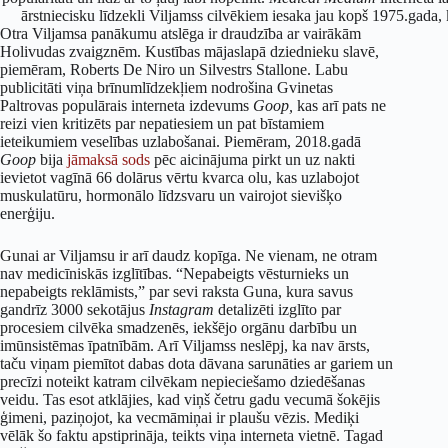
ārstniecisku līdzekli Viljamss cilvēkiem iesaka jau kopš 1975.gada, 
Otra Viljamsa panākumu atslēga ir draudzība ar vairākām
Holivudas zvaigznēm. Kustības mājaslapā dziednieku slavē,
piemēram, Roberts De Niro un Silvestrs Stallone. Labu
publicitāti viņa brīnumlīdzekļiem nodrošina Gvinetas
Paltrovas populārais interneta izdevums
Goop,
kas arī pats ne
reizi vien kritizēts par nepatiesiem un pat bīstamiem
ieteikumiem veselības uzlabošanai. Piemēram, 2018.gadā
Goop
bija
jāmaksā sods
pēc aicinājuma pirkt un uz nakti
ievietot vagīnā 66 dolārus vērtu kvarca olu, kas uzlabojot
muskulatūru, hormonālo līdzsvaru un vairojot sievišķo
enerģiju.
Gunai ar Viljamsu ir arī daudz kopīga. Ne vienam, ne otram
nav medicīniskās izglītības. “Nepabeigts vēsturnieks un
nepabeigts reklāmists,” par sevi raksta Guna, kura savus
gandrīz 3000 sekotājus
Instagram
detalizēti izglīto par
procesiem cilvēka smadzenēs, iekšējo orgānu darbību un
imūnsistēmas īpatnībām. Arī Viljamss neslēpj, ka nav ārsts,
taču viņam piemītot dabas dota dāvana sarunāties ar gariem un
precīzi noteikt katram cilvēkam nepieciešamo dziedēšanas
veidu. Tas esot atklājies, kad viņš četru gadu vecumā šokējis
ģimeni, paziņojot, ka vecmāmiņai ir plaušu vēzis. Mediķi
vēlāk šo faktu apstiprināja, teikts viņa interneta vietnē. Tagad