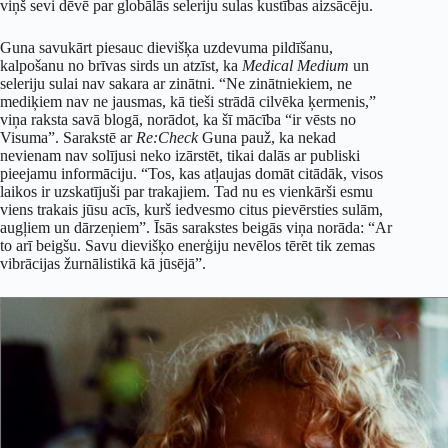
viņš sevi dēvē par globālās seleriju sulas kustības aizsācēju.
Guna savukārt piesauc dievišķa uzdevuma pildīšanu,
kalpošanu no brīvas sirds un atzīst, ka
Medical Medium
un
seleriju sulai nav sakara ar zinātni. “Ne zinātniekiem, ne
mediķiem nav ne jausmas, kā tieši strādā cilvēka ķermenis,”
viņa raksta savā blogā, norādot, ka šī mācība “ir vēsts no
Visuma”. Sarakstē ar
Re:Check
Guna pauž, ka nekad
nevienam nav solījusi neko izārstēt, tikai dalās ar publiski
pieejamu informāciju. “Tos, kas atļaujas domāt citādāk, visos
laikos ir uzskatījuši par trakajiem. Tad nu es vienkārši esmu
viens trakais jūsu acīs, kurš iedvesmo citus pievērsties sulām,
augļiem un dārzeņiem”. Īsās sarakstes beigās viņa norāda: “Ar
to arī beigšu. Savu dievišķo enerģiju nevēlos tērēt tik zemas
vibrācijas žurnālistikā kā jūsējā”.