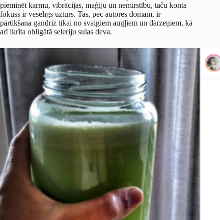
pieminēt karmu, vibrācijas, maģiju un nemirstību, taču konta
fokuss ir veselīgs uzturs. Tas, pēc autores domām, ir
pārtikšana gandrīz tikai no svaigiem augļiem un dārzeņiem, kā
arī ikrīta obligātā seleriju sulas deva.