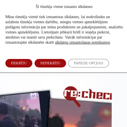
Skip
Šī tīmekļa vietne izmanto sīkdatnes
to
Atbalsti mūs
content
Mūsu tīmekļa vietnē tiek izmantotas sīkdatnes, lai nodrošinātu un
uzlabotu tīmekļa vietnes darbību, sniegtu vietnes apmeklētājiem
pielāgotu informāciju par mūsu produktiem un pakalpojumiem, analizētu
vietnes apmeklējumu. Lietotājam jebkurā brīdī ir iespēja piekrist,
Ukraina vēršas pret NATO; uzbrūk pasažieru vilcienam – kā
atteikties vai mainīt savu piekrišanu. Vairāk informācijas par
par dronu incidentu melo Krievijas propaganda
izmantotajām sīkdatnēm skatīt
sīkdatņu izmantošanas noteikumos
.
Evita Puriņa
,
Kristaps Ūgainis
,
Justīne
Kozlovska, speciāli Re:Baltica
7. Mai, 2026
PIEKRĪTU
NEPIEKRĪTU
PAPILDU OPCIJAS