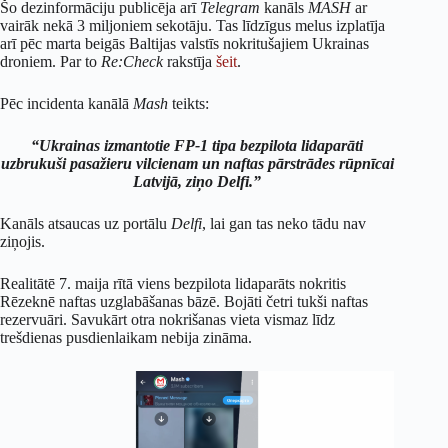
Šo dezinformāciju publicēja arī
Telegram
kanāls
MASH
ar
vairāk nekā 3 miljoniem sekotāju. Tas līdzīgus melus izplatīja
arī pēc marta beigās Baltijas valstīs nokritušajiem Ukrainas
droniem. Par to
Re:Check
rakstīja
šeit
.
Pēc incidenta kanālā
Mash
teikts:
“Ukrainas izmantotie FP-1 tipa bezpilota lidaparāti
uzbrukuši pasažieru vilcienam un naftas pārstrādes rūpnīcai
Latvijā, ziņo Delfi.”
Kanāls atsaucas uz portālu
Delfi
, lai gan tas neko tādu nav
ziņojis.
Realitātē 7. maija rītā viens bezpilota lidaparāts nokritis
Rēzeknē naftas uzglabāšanas bāzē. Bojāti četri tukši naftas
rezervuāri. Savukārt otra nokrišanas vieta vismaz līdz
trešdienas pusdienlaikam nebija zināma.