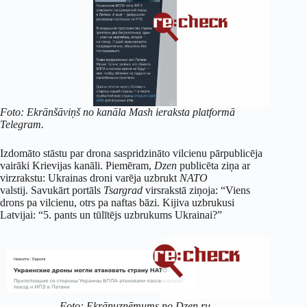
Foto: Ekrānšāviņš no kanāla Mash ieraksta platformā
Telegram.
Izdomāto stāstu par drona saspridzināto vilcienu pārpublicēja
vairāki Krievijas kanāli. Piemēram,
Dzen
publicēta ziņa ar
virzrakstu: Ukrainas droni varēja uzbrukt
NATO
valstij. Savukārt portāls
Tsargrad
virsrakstā ziņoja: “Viens
drons pa vilcienu, otrs pa naftas bāzi. Kijiva uzbrukusi
Latvijai: “5. pants un tūlītējs uzbrukums Ukrainai?”
Foto: Ekrānuzņēmums no Dzen.ru