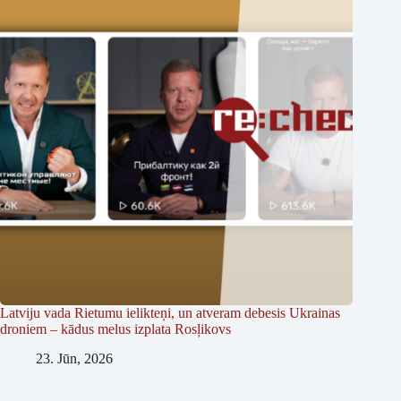
Latviju vada Rietumu ielikteņi, un atveram debesis Ukrainas
droniem – kādus melus izplata Rosļikovs
23. Jūn, 2026