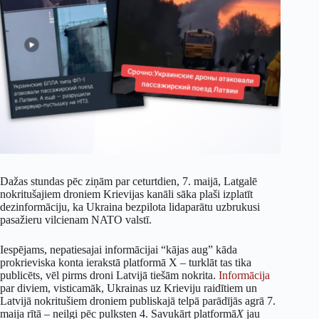
Dažas stundas pēc ziņām par ceturtdien, 7. maijā, Latgalē
nokritušajiem droniem Krievijas kanāli sāka plaši izplatīt
dezinformāciju, ka Ukraina bezpilota lidaparātu uzbrukusi
pasažieru vilcienam NATO valstī.
Iespējams, nepatiesajai informācijai “kājas aug” kāda
prokrieviska konta ierakstā platformā X – turklāt tas tika
publicēts, vēl pirms droni Latvijā tiešām nokrita.
Informācija
par diviem, visticamāk, Ukrainas uz Krieviju raidītiem un
Latvijā nokritušiem droniem publiskajā telpā parādījās agrā 7.
maija rītā – neilgi pēc pulksten 4. Savukārt platformā
X
jau