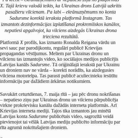
X. Tajā krievu valodā teikts, ka Ukrainas drons Latvijā uzkritis
pasažieru vilcienam. Pa labi – ekrānuzņēmums no konta
Sadursme korektā ieraksta platformā Instagram. Tas
izmantots dezinformācijas izplatīšanai prokremliskos kanālos,
nepatiesi apgalvojot, ka vilciens aizdegās Ukrainas drona
trieciena rezultātā.
Platformā
X
profils, kas izmanto Ronalda Reigana vārdu un
sevi sauc par parodijkontu, regulāri publicē Krievijas
propagandas vēstījumus. Meliem par Ukrainas dronu un
vilcienu tas izmantojis video, ko sociālajos medijos publicējis
Latvijas kanāls
Sadursme
. Tā oriģinālajā ierakstā par Ukrainu
un droniem nav ne vārda – korekti norādīts, ka aizdegusies
vilciena motortelpa. Tas parasti publicē aculiecinieku iesūtītu
informāciju par dažādiem ārkārtas notikumiem.
Savukārt ceturtdienas, 7. maija rītā – jau pēc dronu nokrišanas
– nepatieso ziņu par Ukrainas dronu un vilcienu pārpublicēja
virkne prokrievisku kanālu dažādās interneta platformās. Arī
Krievijas interneta mediji. Tajos tika izmantots jau minētā
Latvijas konta
Sadursme
publicētais video, sagrozītā veidā
pievienojot tai vēlāk Latvijas mediju publicēto informāciju par
rīta agrumā nokritušajiem droniem.