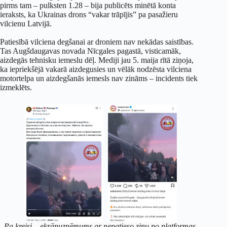
pirms tam – pulksten 1.28 – bija publicēts minētā konta
ieraksts, ka Ukrainas drons “vakar trāpījis” pa pasažieru
vilcienu Latvijā.
Patiesībā vilciena degšanai ar droniem nav nekādas saistības.
Tas Augšdaugavas novada Nīcgales pagastā, visticamāk,
aizdegās tehnisku iemeslu dēļ. Mediji jau 5. maija rītā ziņoja,
ka iepriekšējā vakarā aizdegusies un vēlāk nodzēsta vilciena
motortelpa un aizdegšanās iemesls nav zināms – incidents tiek
izmeklēts.
Pa kreisi – ekrānuzņēmums ar nepatieso ziņu no platformas