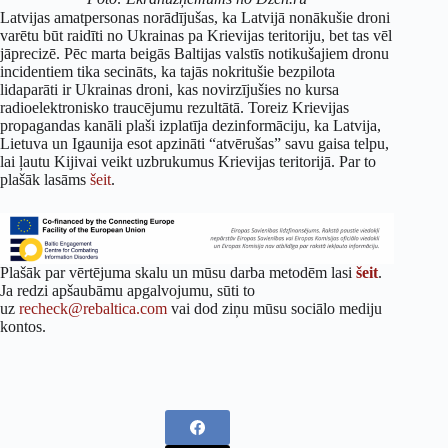
Latvijas amatpersonas norādījušas, ka Latvijā nonākušie droni
varētu būt raidīti no Ukrainas pa Krievijas teritoriju, bet tas vēl
jāprecizē. Pēc marta beigās Baltijas valstīs notikušajiem dronu
incidentiem tika secināts, ka tajās nokritušie bezpilota
lidaparāti ir Ukrainas droni, kas novirzījušies no kursa
radioelektronisko traucējumu rezultātā.
Toreiz Krievijas
propagandas kanāli plaši izplatīja dezinformāciju, ka Latvija,
Lietuva un Igaunija esot apzināti “atvērušas” savu gaisa telpu,
lai ļautu Kijivai veikt uzbrukumus Krievijas teritorijā. Par to
plašāk lasāms
šeit
.
Plašāk par vērtējuma skalu un mūsu darba metodēm lasi
šeit
.
Ja redzi apšaubāmu apgalvojumu, sūti to
uz
recheck@rebaltica.com
vai dod ziņu mūsu sociālo mediju
kontos.