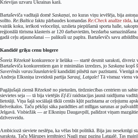
Krievijas uzvaru Ukrainas karā.
Bartaševiča vadītajā domē
Saskaņai
, no kuras viņu ievēlēja, bija asto
solīto.
Re:Baltica
faktu pārbaudes komandas
Re:Check
analīze rāda,
ka 
vairāk koku, ierīkoti veloceliņi, uzslieta piepūšamā sporta halle, sako
reģionālā tūrisma klasteris ar 120 darbavietām, bezdarba samazināšana 
gadā ceļu atjaunošanai — palikuši uz papīra. Bartaševičs savu atbildību
Kandidē griķu cenu blogere
Šoreiz Rēzeknē konkurence ir lielāka — startē desmit saraksti, divreiz 
Bartaševiča konkurentiem gan ir minimālas izredzes, jo
Saskaņa
kopš š
Suverēnās varas/Jaunlatvieši
kandidāti pilsētā nav pazīstami. Vienīgā r
Andreja Elksniņa izveidotā partija
Sarauj, Latgale!
Tā vismaz vienu vi
Pagājušajā ziemā Rēzeknē no pieturām, tirdzniecības centriem un sabie
sievietes seja — tā bija vietējās
Ef-Ei
raidstacijas jaunā raidījuma vadītā
lietotāji. Viņa šajā sociālajā tīklā centās kļūt pazīstama ar ceļojumu a
lielveikalos. Taču pēkšņi sāka parādīties arī mīlīgas sarunas ar pašv
Jelgavā. Visbiežāk — ar Elksniņu Daugavpilī, palīdzot viņam mazgāti
dzīvesveidu.
Ambiciozā sieviete neslēpa, ka vēlas būt politikā. Bija jau nesekmīgi s
saraksta. Taču Mārupes iemītnieci Nagli maz pazina Latgalē. Tas mainī