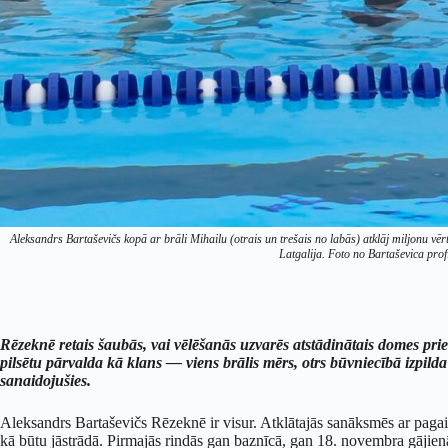
Aleksandrs Bartaševičs kopā ar brāli Mihailu (otrais un trešais no labās) atklāj miljonu 
Latgalija. Foto no Bartaševica pro
Rēzeknē retais šaubās, vai vēlēšanās uzvarēs atstādinātais domes pr
pilsētu pārvalda kā klans — viens brālis mērs, otrs būvniecībā izpil
sanaidojušies.
Aleksandrs Bartaševičs Rēzeknē ir visur. Atklātajās sanāksmēs ar pagaid
kā būtu jāstrādā. Pirmajās rindās gan baznīcā, gan 18. novembra gājie