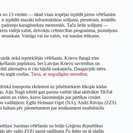
ņas no 13 vietām — tātad visas iespējas izpildīt pirms vēlēšanām
ir izpildīti mazāki infrastruktūras solījumi, piemēram, iestādīts
pts padomju karagūstekņu memoriāls. Taču lielie solījumi —
zem vidējā valstī, dzīvokļu celtniecības programma, pusmiljons
 nesaskata. Vainīga vai nu valsts, vai naudas trūkums.
vairāk nekā iepriekšējās vēlēšanās.
Krievu flangā trim
ķelšanās paplukusi, bet Latvijas Krievu savienības un
eālā alternatīva ir cita bijušā saskaņieša, Daugavpils mēra
etu iegūt cenšas.
Tiesa, ar negodīgām metodēm.
driskā transporta ekrāniem uz pilsētniekiem lūkojās kādas
ja. Aiju Nagli tobrīd gan pazina varbūt tikai aktīvākie
TikTok
pskatiem un video, kuros šausminājās par pārtikas cenām
aldību vadītājiem: Egīlu Helmani Ogrē (NA), Andri Rāviņu (ZZS)
es baltam pēc pārmetumiem par ienākumiem neatbilstošu
tartējusi Saeimas vēlēšanās no brāļu Ģirģenu
Republikas
jās pēc radio
Ef-Ei
jaunā raidījuma
Po faktu
un tā plašās