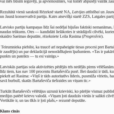
vai mēs būsim ieguvēji, ja apvienosimies, vai tomēr abpusēji vairāk za
Rezultātā vienā sarakstā Rēzeknē startē NA,
Latvijas attīstībai
un
Jaun
un Jaunā konservatīvā partija. Katrs atsevišķi startē ZZS, Latgales part
Latvisko partiju kampaņas līdz šai nedēļai bijušas faktiski nemanāmas, 
naudas trūkums. Otrs — kandidāti lielākoties ir strādājoši cilvēki, ku
skaidro Saeimas deputāte, rēzekniete Leila Rasima (
Progresīvie
).
Teirumnieka piebilst, ka traucē arī nepabeigtie tiesas procesi pret Bar
ir zaudējis) un par deklarācijā nenorādītajiem īpašumiem. «Tas ir pakār
punkts un pateikts — tu esi vainīgs.»
Latviskās partijas sola aktivizēties pēdējās trīs nedēļās pirms vēlēša
līdz tiem, kas nav 100 procentu Bartaševiča pusē. Bet daudzi ir tādi, 
piekrīt arī Rasima: «Viņš ir tāds autoritatīvs līderis, pusmūža vīrietis, 
savā burbulī, skatās Bartaševiča tiešraides un viņam tic.»
Turklāt Bartaševičs vēlētājus uzrunā krieviski, ko pārējie vismaz publ
medijus patērē krievu valodā. «Viņam ļoti daudzās vietās ir salikti cilvē
Vertikāle ir, un tas tīkls ir ļoti plašs,» rezumē deputāte.
Klans cīnās