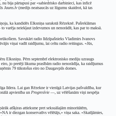
nu bija pārtapusi par «sabiedrisko darbinieci, kas inficē
āls
Jauns.lv
(medijs neatsaucās uz lūgumu skaidrot, kā tas
ziņoja, ka kandidēs Elksniņa sarakstā Rēzeknē. Pašreklāmas
to varēja neiekļaut izdevumos un nenorādīt, kas par to maksā.
rūkošiem. Savukārt radio līdzīpašnieks Vladimirs Ivanovs
vājis viņai vadīt raidījumu, lai celtu radio reitingus. «Jūs,
ēru Elksniņu. Pērn septembrī elektronisko mediju uzraugs
eiro, jo pretēji likuma prasībām radio nenorādīja, ka raidījumus
aņēmis 79 tūkstošus eiro no Daugavpils domes.
ga līdera. Lai gan Rēzekne ir vienīgā Latvijas pašvaldība, kur
cionālā apvienība un
Progresīvie
—, uz vēlēšanām viņi nespēja
 pārāk atšķiras attieksme pret seksuālajām minoritātēm,
. «NA ir diezgan konservatīvs vēlētājs,» viņa saka. «Skatījāmies,