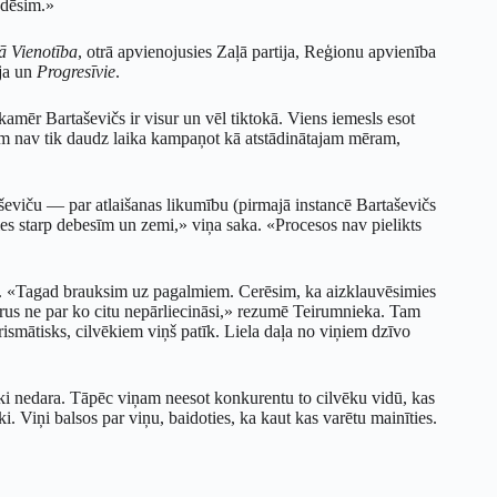
udēsim.»
ā Vienotība
, otrā apvienojusies Zaļā partija, Reģionu apvienība
ija un
Progresīvie
.
kamēr Bartaševičs ir visur un vēl tiktokā. Viens iemesls esot
riem nav tik daudz laika kampaņot kā atstādinātajam mēram,
taševiču — par atlaišanas likumību (pirmajā instancē Bartaševičs
ies starp debesīm un zemi,» viņa saka. «Procesos nav pielikts
nām. «Tagad brauksim uz pagalmiem. Cerēsim, ka aizklauvēsimies
kurus ne par ko citu nepārliecināsi,» rezumē Teirumnieka. Tam
harismātisks, cilvēkiem viņš patīk. Liela daļa no viņiem dzīvo
iski nedara. Tāpēc viņam neesot konkurentu to cilvēku vidū, kas
ki. Viņi balsos par viņu, baidoties, ka kaut kas varētu mainīties.