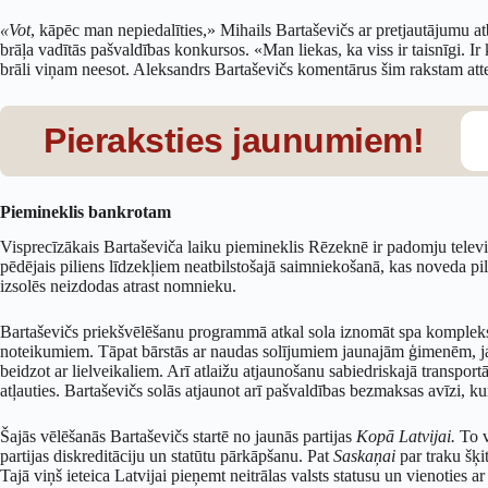
«Vot
, kāpēc man nepiedalīties,» Mihails Bartaševičs ar pretjautājumu at
brāļa vadītās pašvaldības konkursos. «Man liekas, ka viss ir taisnīgi. 
brāli viņam neesot. Aleksandrs Bartaševičs komentārus šim rakstam att
Pieraksties jaunumiem!
Piemineklis bankrotam
Visprecīzākais Bartaševiča laiku piemineklis Rēzeknē ir padomju televi
pēdējais piliens līdzekļiem neatbilstošajā saimniekošanā, kas noveda pil
izsolēs neizdodas atrast nomnieku.
Bartaševičs priekšvēlēšanu programmā atkal sola iznomāt spa kompleks
noteikumiem. Tāpat bārstās ar naudas solījumiem jaunajām ģimenēm, jau
beidzot ar lielveikaliem. Arī atlaižu atjaunošanu sabiedriskajā transportā
atļauties. Bartaševičs solās atjaunot arī pašvaldības bezmaksas avīzi, ku
Šajās vēlēšanās Bartaševičs startē no jaunās partijas
Kopā Latvijai.
To 
partijas diskreditāciju un statūtu pārkāpšanu. Pat
Saskaņai
par traku šķi
Tajā viņš ieteica Latvijai pieņemt neitrālas valsts statusu un vienoties 