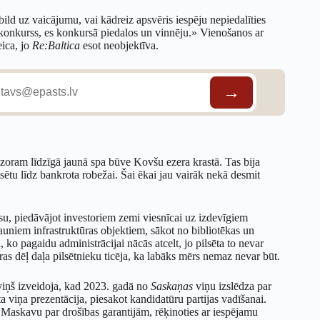
bild uz vaicājumu, vai kādreiz apsvēris iespēju nepiedalīties
Ir konkurss, es konkursā piedalos un vinnēju.» Vienošanos ar
eica, jo
Re:Baltica
esot neobjektīva.
zoram līdzīgā jaunā spa būve Kovšu ezera krastā. Tas bija
sētu līdz bankrota robežai. Šai ēkai jau vairāk nekā desmit
u, piedāvājot investoriem zemi viesnīcai uz izdevīgiem
niem infrastruktūras objektiem, sākot no bibliotēkas un
, ko pagaidu administrācijai nācās atcelt, jo pilsēta to nevar
ras dēļ daļa pilsētnieku ticēja, ka labāks mērs nemaz nevar būt.
viņš izveidoja, kad 2023. gadā no
Saskaņas
viņu izslēdza par
ta viņa prezentācija, piesakot kandidatūru partijas vadīšanai.
ar Maskavu par drošības garantijām, rēķinoties ar iespējamu