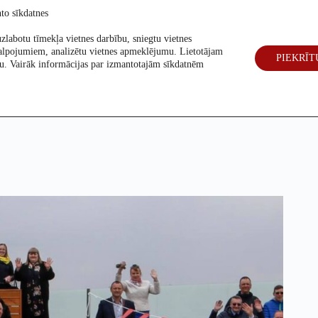
to sīkdatnes
zlabotu tīmekļa vietnes darbību, sniegtu vietnes
alpojumiem, analizētu vietnes apmeklējumu. Lietotājam
PIEKRĪT
eck
Par mums
Vēlēšanas 2026
šanu. Vairāk informācijas par izmantotajām sīkdatnēm