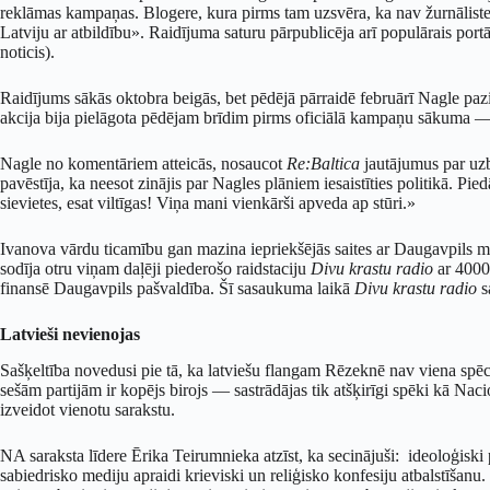
reklāmas kampaņas. Blogere, kura pirms tam uzsvēra, ka nav žurnāliste, 
Latviju ar atbildību». Raidījuma saturu pārpublicēja arī populārais port
noticis).
Raidījums sākās oktobra beigās, bet pēdējā pārraidē februārī Nagle pa
akcija bija pielāgota pēdējam brīdim pirms oficiālā kampaņu sākuma — 
Nagle no komentāriem atteicās, nosaucot
Re:Baltica
jautājumus par uzb
pavēstīja, ka neesot zinājis par Nagles plāniem iesaistīties politikā. Piedā
sievietes, esat viltīgas! Viņa mani vienkārši apveda ap stūri.»
Ivanova vārdu ticamību gan mazina iepriekšējās saites ar Daugavpils m
sodīja otru viņam daļēji piederošo raidstaciju
Divu krastu radio
ar 4000 
finansē Daugavpils pašvaldība. Šī sasaukuma laikā
Divu krastu radio
s
Latvieši nevienojas
Sašķeltība novedusi pie tā, ka latviešu flangam Rēzeknē nav viena spēcī
sešām partijām ir kopējs birojs — sastrādājas tik atšķirīgi spēki kā Na
izveidot vienotu sarakstu.
NA saraksta līdere Ērika Teirumnieka atzīst, ka secinājuši: ideoloģiski
sabiedrisko mediju apraidi krieviski un reliģisko konfesiju atbalstīšanu