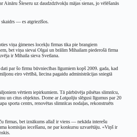
r Aināru Šleseru uz daudzdzīvokļu mājas sienas, jo vēlēšanās
 skaidrs — es atgriezīšos.
oties viņa ģimenes locekļu firmas tika pie brangiem
iem, bet viņa sievai Olgai un brālim Mihailam piederošā firma
uvēja ir Mihaila sieva Svetlana.
 dati par šo firmu būvniecības līgumiem kopš 2009. gada, kad
ljonu eiro vērtībā, liecina pagaidu administrācijas sniegtā
iljoniem vērtiem iepirkumiem. Tā pārbūvēja pilsētas slimnīcu,
einu un citus objektus. Dome ar
Latgaliju
slēgusi līgumus par 20
pa sporta centrs, renovētas slimnīcas nodaļas, rekonstruēts
 firmas, bet iznākums allaž ir viens — nekāda interešu
kuma komisijas iecelšanu, ne par konkursu uzvarētāju. «Viņš ir
skis.