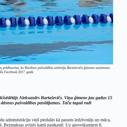
vērto peldbaseinu, ko Rēzeknes pašvaldībai uzbūvēja Bartaševiču ģimenes uzņēmums
fila Facebook 2017. gadā.
iekšsēdētājs Aleksandrs Bartaševičs. Viņa ģimene jau gadus 15
da dāsnus pašvaldības pasūtījumus. Taču tagad radi
u administrāciju viņš piedalās kā parasts iedzīvotājs un māca,
nā. Bezmaksas avīzēs katrā pastkastē. Uz apsveikumiem 8.