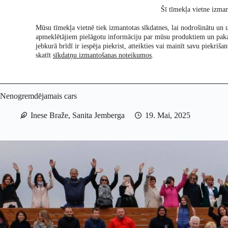
Skip
Šī tīmekļa vietne izman
to
content
Mūsu tīmekļa vietnē tiek izmantotas sīkdatnes, lai nodrošinātu un u
apmeklētājiem pielāgotu informāciju par mūsu produktiem un pak
Pētījumi
Re:Ch
jebkurā brīdī ir iespēja piekrist, atteikties vai mainīt savu piekri
skatīt
sīkdatņu izmantošanas noteikumos
.
Nenogremdējamais cars
Inese Braže
,
Sanita Jemberga
19. Mai, 2025