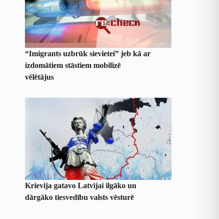
“Imigrants uzbrūk sievietei” jeb kā ar
izdomātiem stāstiem mobilizē
vēlētājus
Krievija gatavo Latvijai ilgāko un
dārgāko tiesvedību valsts vēsturē