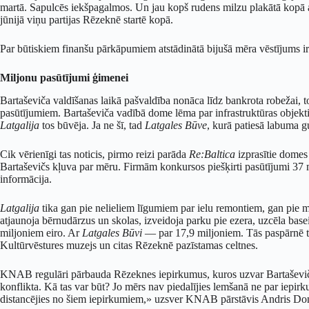
martā. Sapulcēs iekšpagalmos. Un jau kopš rudens milzu plakātā kopā a
jūnijā viņu partijas Rēzeknē startē kopā.
Par būtiskiem finanšu pārkāpumiem atstādinātā bijušā mēra vēstījums ir
Miljonu pasūtījumi ģimenei
Bartaševiča valdīšanas laikā pašvaldība nonāca līdz bankrota robežai, t
pasūtījumiem. Bartaševiča vadībā dome lēma par infrastruktūras objekt
Latgalija
tos būvēja. Ja ne šī, tad
Latgales Būve
, kurā patiesā labuma g
Cik vērienīgi tas noticis, pirmo reizi parāda
Re:Baltica
izprasītie domes
Bartaševičs kļuva par mēru. Firmām konkursos piešķirti pasūtījumi 37 mi
informācija.
Latgalija
tika gan pie nelieliem līgumiem par ielu remontiem, gan pie m
atjaunoja bērnudārzus un skolas, izveidoja parku pie ezera, uzcēla bas
miljoniem eiro. Ar
Latgales Būvi
— par 17,9 miljoniem. Tās paspārnē ta
Kultūrvēstures muzejs un citas Rēzeknē pazīstamas celtnes.
KNAB regulāri pārbauda Rēzeknes iepirkumus, kuros uzvar Bartaševiču
konflikta. Kā tas var būt? Jo mērs nav piedalījies lemšanā ne par iepir
distancējies no šiem iepirkumiem,» uzsver KNAB pārstāvis Andris Don