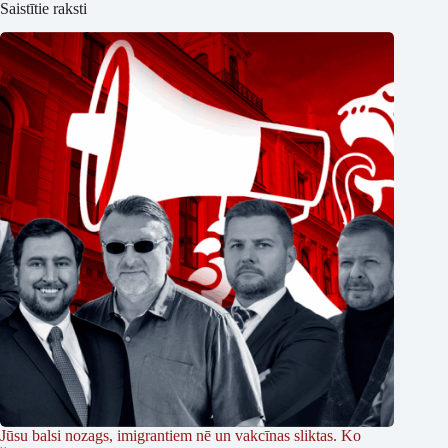
Saistītie raksti
Jūsu balsi nozags, imigrantiem nē un vakcīnas sliktas. Ko