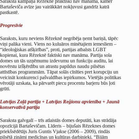
Saraksta kampaņa Rēzeknē praktiski nav manāma, kamēr
Bartaševiča avīze jau vairākkārt nokļuvusi gandrīz katrā
pastkastē.
Progresīvie
Saraksts, kuru neviens Rēzeknē negribēja ņemt bariņā, tāpēc
viņi palika vieni. Viens no kuluāros minētajiem iemesliem –
“ideoloģiskas atšķirības”, proti, partijas atbalsts LGBT
kopienai, kura Rēzeknē faktiski nav manāma. Partija sola
domes un tās uzņēmumu izdevumu un funkciju auditu, lai
novērstu izšķērdību un atrastu papildus naudu pilsētas
attīstības programmām. Tāpat solās cīnīties pret korupciju un
veicināt konkurenci pašvaldības iepirkumos. Vietējās politikas
vērotāji uzskata, ka pārvarēt piecu procentu barjeru būs ļoti
grūti.
Latvijas Zaļā partija + Latvijas Reģionu apvienība + Jaunā
konservatīvā partija
Saraksta galvgalī – trīs atlaistās domes deputāti, kas strādāja
opozīcijā Bartaševičam. Līderis – bijušais Rēzeknes domes
priekšsēdētājs Juris Guntis Vjakse (2006 – 2009), rindās
pilsētā zināmi medicīnas un kultūras darbinieki. “Bijām