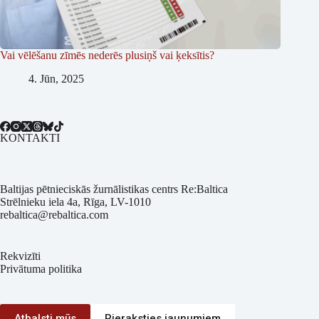
Vai vēlēšanu zīmēs nederēs plusiņš vai ķeksītis?
4. Jūn, 2025
KONTAKTI
Baltijas pētnieciskās žurnālistikas centrs Re:Baltica
Strēlnieku iela 4a, Rīga, LV-1010
rebaltica@rebaltica.com
Rekvizīti
Privātuma politika
Atbalsti mūs
Pieraksties jaunumiem