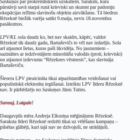
Saskaņas
par prokremliskiem uzskatiem. Saraksts, kura
pārstāvji savā starpā runā krieviski un skumst par padomju
okupācijas režīmu slavinošu objektu aizvākšanu. Tā biedrus
Rēzeknē biežāk varēja satikt 9.maija, nevis 18.novembra
pasākumos.
LPV/KL
sola daudz ko, bet nav skaidrs, kāpēc, valdot
Rēzeknē tik daudz gadu, Bartaševičs to vēl nav izdarījis. Sola
arī atjaunot lietas, kuras paši likvidēja. No jaunumiem –
sazināties ar iedzīvotājiem minoritāšu valodās (proti, krieviski)
un atjaunot izdevumu “Rēzeknes vēstnesis”, kas slavināja
Bartaševiču.
Šlesera LPV pieaicināta tikai atpazīstamības veidošanai vai
populistiskā elektorāta iegūšanai. Izteiktu LPV līderu Rēzeknē
nav. Ir pārbēdzējs no
Saskaņas
Jānis Tutins.
Sarauj, Latgale!
Daugavpils mēra Andreja Elksniņa mēģinājums Rēzeknē.
Saraksta līderi Rēzeknē redzēti tikai uz vēlēšanu kampaņu –
pilsētas glābēji, kuri tajā nav ne dzīvojuši, ne strādājuši.