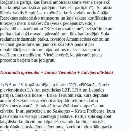
Reģionāla partija, kas šoreiz ambiciozi startē viena (iepriekš
bija kopējā sarakstā ar pārējām “latviešu partijām”). Saraksta
līderis Valdis Stepiņš – uzņēmējs, kurš savlaik nodrošināja
Rēzeknes sabiedrisko transportu un šajā sakarā konfliktēja ar
toreizējo mēru Bartaševiču (vēlāk pēdējais izveidoja
pašvaldības uzņēmumu “Rēzeknes satiksme”, bet strīdniekam
palika tikai daži novada pārvadājumi, līdz bankrotēja). Sola
reklamēt industriālo parku, izveidot Amatniecības centru un
veicināt gastrotūrismu, jauno tukšo SPA padarīt par
rehabilitācijas centru un atjaunot bezmaksas transportu
vecīšiem un mediķiem. Vietējie vērtē, ka pārvarēt piecu
procentu barjeru būs ļoti grūti.
Nacionālā apvienība + Jaunā Vienotība + Latvijas attīstībai
Ja NA un JV kopā startēja jau iepriekšējās vēlēšanās, šoreiz
pievienojusies LA (un pazudušas LZP, LRA un Latgales
partija). Saraksta līdere – Ērika Teirumnieka, kura deputāta
amatu Rēzeknē cer apvienot ar izpilddirektores darbu
Rēzeknes novadā. Sarakstā ir samērā daudz atpazīstamu
cilvēku. Ir arī pārbēdzēja no
Saskaņas –
Krista Freiberga, kura
pazīstama kā vietējo uzņēmēju pārstāve. Partija sola saglabāt
latgalisko kultūrvidi un latgaliešu valodu kultūras norisēs,
nodrošināt caurskatāmus lēmumus, izveidot industriālo parku.