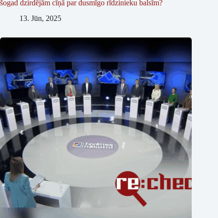
šogad dzirdējām cīņā par dusmīgo rīdzinieku balsīm?
13. Jūn, 2025