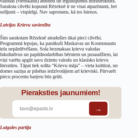
valodas (vienskaitlī) attīstību un ieguldījumus infrastruktūrā.
Saraksta cilvēki kopumā Rēzeknē ir ne visai atpazīstami, bet
solījumi – vispārīgi. Nav saprotams, kā tos īstenos.
Latvijas Krievu savienība
Šim sarakstam Rēzeknē atradušies tikai pieci cilvēki.
Programmā lepojas, ka panākuši Maskavas un Kosmonautu
ielu nepārdēvēšanu. Sola bezmaksas krievu valodas
fakultatīvus un papildnodarbības bērniem un pusaudžiem, lai
viņi varētu apgūt savu dzimto valodu un klasisko krievu
literatūru. Tāpat tiek solīta “Krievu māja” – vieta kultūrai, un
domes saziņa ar pilsētas iedzīvotājiem arī krieviski. Pārvarēt
piecu procentu barjeru būs grūti.
Pieraksties jaunumiem!
Latgales partija