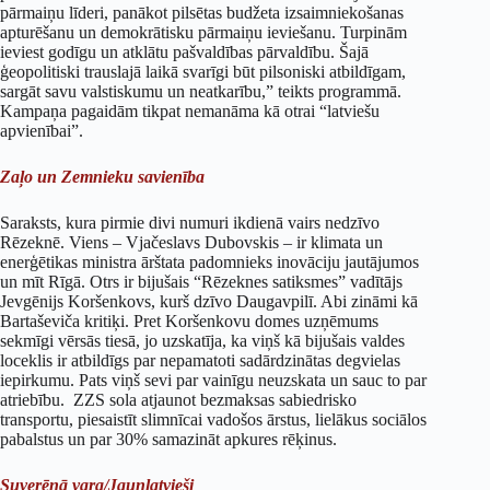
pārmaiņu līderi, panākot pilsētas budžeta izsaimniekošanas
apturēšanu un demokrātisku pārmaiņu ieviešanu. Turpinām
ieviest godīgu un atklātu pašvaldības pārvaldību. Šajā
ģeopolitiski trauslajā laikā svarīgi būt pilsoniski atbildīgam,
sargāt savu valstiskumu un neatkarību,” teikts programmā.
Kampaņa pagaidām tikpat nemanāma kā otrai “latviešu
apvienībai”.
Zaļo un Zemnieku savienība
Saraksts, kura pirmie divi numuri ikdienā vairs nedzīvo
Rēzeknē. Viens – Vjačeslavs Dubovskis – ir klimata un
enerģētikas ministra ārštata padomnieks inovāciju jautājumos
un mīt Rīgā. Otrs ir bijušais “Rēzeknes satiksmes” vadītājs
Jevgēnijs Koršenkovs, kurš dzīvo Daugavpilī. Abi zināmi kā
Bartaševiča kritiķi. Pret Koršenkovu domes uzņēmums
sekmīgi vērsās tiesā, jo uzskatīja, ka viņš kā bijušais valdes
loceklis ir atbildīgs par nepamatoti sadārdzinātas degvielas
iepirkumu. Pats viņš sevi par vainīgu neuzskata un sauc to par
atriebību. ZZS sola atjaunot bezmaksas sabiedrisko
transportu, piesaistīt slimnīcai vadošos ārstus, lielākus sociālos
pabalstus un par 30% samazināt apkures rēķinus.
Suverēnā vara/Jaunlatvieši