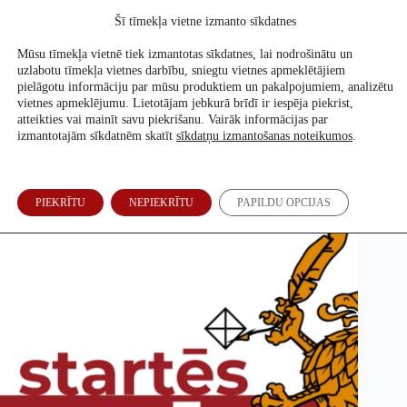
Skip
Šī tīmekļa vietne izmanto sīkdatnes
to
Atbalsti mūs
content
Mūsu tīmekļa vietnē tiek izmantotas sīkdatnes, lai nodrošinātu un
uzlabotu tīmekļa vietnes darbību, sniegtu vietnes apmeklētājiem
pielāgotu informāciju par mūsu produktiem un pakalpojumiem, analizētu
vietnes apmeklējumu. Lietotājam jebkurā brīdī ir iespēja piekrist,
Kas ir kas Rēzeknes vēlēšanās
atteikties vai mainīt savu piekrišanu. Vairāk informācijas par
izmantotajām sīkdatnēm skatīt
sīkdatņu izmantošanas noteikumos
.
Re:Baltica redakcija
19. Apr, 2025
PIEKRĪTU
NEPIEKRĪTU
PAPILDU OPCIJAS