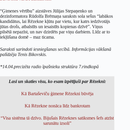
“Ģimenes vērtību” aizstāves Jūlijas Stepaņenko un
dezinformatora Rūdolfa Brēmaņa saraksts sola sešus “labākos
kandidātus, lai Rēzekne kļūtu par vietu, kur katrs iedzīvotājs
jūtas drošs, atbalstīts un iesaistīts kopienas dzīvē”. Viņus
pilsētā nepazīst, un nav dzirdēts par viņu darbiem. Līdz ar to
iekļūšana domē – maz ticama.
Saraksti sarindoti iesniegšanas secībā. Informācijas vākšanā
palīdzēja Tenis Bikovskis.
*14.04.precizēta radio īpašnieku struktūra 7.rindkopā
Lasi un skaties visu, ko esam izpētījuši par Rēzekni:
Kā Bartaševiču ģimene Rēzekni būvēja
Kā Rēzekne nonāca līdz bankrotam
“Visa sistēma tā dzīvo. Bijušais Rēzeknes satiksmes šefs atzīst
sarunātu izsoli”