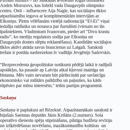
Pirmais numurs – no Saskaņas ievēlētais Rīgas domnieks
Andris Morozovs, kas šobrīd vada Daugavpils olimpisko
centru. Otrā – influencere Aija Nagle, kas sociālajos tīklos
atpazīstamību ieguva ar komplimentārām intervijām ar
Elksniņu. Pirms vēlēšanām vietējā radiostacijā “Ef-Ei” viņai
iedalīja raidlaiku un nosauca par žurnālisti (vienam no tās
īpašniekiem, Vladimiram Ivanovam, pieder arī “Divu krastu
radio”, ko mediju regulators sodīja par Elksniņa un
Daugavpils domes slēptu reklamēšanu). Kandidāte sociālajos
tīklos aktīvi atrāda savus braucienus uz Latgali. Sarakstā
trešais ir portāla nashrezekne.lv vadītājs Jevgēnijs Sadovskis.
“Bezprecedenta ģeopolitiskie notikumi pēdējā laikā ir radījuši
apstākļus, ka pasaule ap Latviju atkal kļuvusi mainīga un
bīstama. Mēs vairs nevaram būt pārliecināti par savlaicīgu
ekonomisko vai militāro palīdzību un paļauties, ka kāds
rūpēsies par mūsu interesēm,” teikts partijas programmā.
Saskaņa
Saskaņa
ir paplukusi arī Rēzeknē. Atpazīstamākais sarakstā ir
bijušais Saeimas deputāts Jānis Krišāns (2.numurs). Sola
operatīvo dienestu spēju stiprināšanu, pilnīgu budžeta revīziju
un izšķērdēšanas novēršanu, mazākumtautību kultūras un