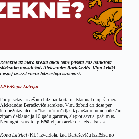
Rēzeknē uz mēra krēslu atkal tēmē pilsētu līdz bankrota
slieksnim novedušais Aleksandrs Bartaševičs. Viņa kritiķi
nespēj izvirzīt vienu līdzvērtīgu sāncensi.
LPV/Kopā Latvijai
Par pilsētas novešanu līdz bankrotam atstādinātā bijušā mēra
Aleksandra Bartaševiča saraksts. Viņu šobrīd arī tiesā par
ierobežotas pieejamības informācijas izpaušanu un nepatiesām
ziņām deklarācijā 16 gadu garumā, slēpjot savus īpašumus.
Neraugoties uz to, pilsētā viņam arvien ir liels atbalsts.
Kopā Latvijai
(KL) izveidoja, kad Bartaševiču izslēdza no