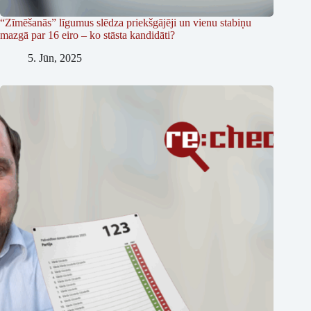
“Zīmēšanās” līgumus slēdza priekšgājēji un vienu stabiņu
mazgā par 16 eiro – ko stāsta kandidāti?
5. Jūn, 2025