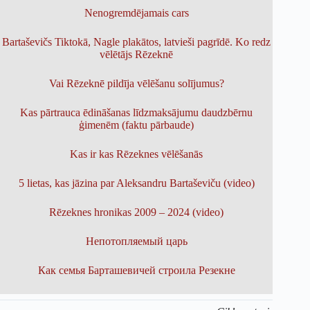
Nenogremdējamais cars
Bartaševičs Tiktokā, Nagle plakātos, latvieši pagrīdē. Ko redz
vēlētājs Rēzeknē
Vai Rēzeknē pildīja vēlēšanu solījumus?
Kas pārtrauca ēdināšanas līdzmaksājumu daudzbērnu
ģimenēm (faktu pārbaude)
Kas ir kas Rēzeknes vēlēšanās
5 lietas, kas jāzina par Aleksandru Bartaševiču (video)
Rēzeknes hronikas 2009 – 2024 (video)
Непотопляемый царь
Как семья Барташевичей строила Резекне