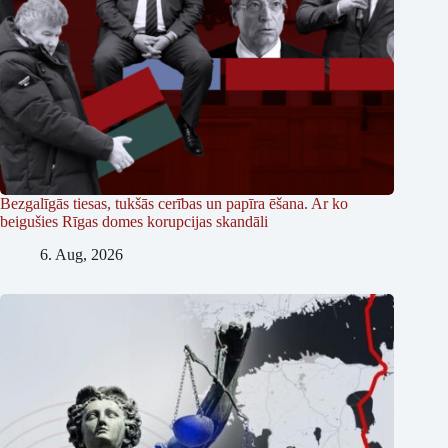
Bezgalīgās tiesas, tukšās cerības un papīra ēšana. Ar ko
beigušies Rīgas domes korupcijas skandāli
6. Aug, 2026