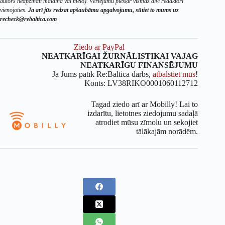
autors neapzināti maldina vai melo). Vērtējumu piešķir vismaz divi redaktori
vienojoties.
Ja arī jūs redzat apšaubāmu apgalvojumu, sūtiet to mums uz
recheck@rebaltica.com
Ziedo ar PayPal
NEATKARĪGAI ŽURNĀLISTIKAI VAJAG
NEATKARĪGU FINANSĒJUMU
Ja Jums patīk Re:Baltica darbs,
atbalstiet mūs
!
Konts: LV38RIKO0001060112712
Tagad ziedo arī ar Mobilly! Lai to
izdarītu, lietotnes ziedojumu sadaļā
atrodiet mūsu zīmolu un sekojiet
tālākajām norādēm.