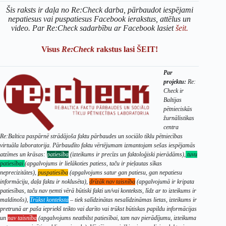
Šis raksts ir daļa no Re:Check darba, pārbaudot iespējami
nepatiesus vai puspatiesus Facebook ierakstus, attēlus un
video. Par Re:Check sadarbību ar Facebook lasiet
šeit.
Visus
Re:Check
rakstus lasi ŠEIT!
Par
projektu:
Re:
Check ir
Baltijas
pētnieciskās
žurnālistikas
centra
Re:Baltica paspārnē strādājoša faktu pārbaudes un sociālo tīklu pētniecības
virtuāla laboratorija. Pārbaudīto faktu vērtējumam izmantojam sešas iespējamās
atzīmes un krāsas:
patiesība
(izteikums ir precīzs un faktoloģiski pierādāms),
tuvu
patiesībai
(apgalvojums ir lielākoties patiess, taču ir pieļautas sīkas
neprecizitātes),
puspatiesība
(apgalvojums satur gan patiesu, gan nepatiesu
informāciju, daļa faktu ir noklusēta),
drīzāk nav taisnība
(apgalvojumā ir kripata
patiesības, taču nav ņemti vērā būtiski fakti un/vai konteksts, līdz ar to izteikums ir
maldinošs),
Trūkst konteksta
– tiek salīdzinātas nesalīdzināmas lietas, izteikums ir
pretrunā ar paša iepriekš teikto vai darīto vai trūkst būtiskas papildu informācijas
un
nav taisnība
(apgalvojums neatbilst patiesībai, tam nav pierādījumu, izteikuma