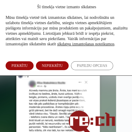
Skip
Šī tīmekļa vietne izmanto sīkdatnes
to
Atbalsti mūs
content
Mūsu tīmekļa vietnē tiek izmantotas sīkdatnes, lai nodrošinātu un
uzlabotu tīmekļa vietnes darbību, sniegtu vietnes apmeklētājiem
pielāgotu informāciju par mūsu produktiem un pakalpojumiem, analizētu
vietnes apmeklējumu. Lietotājam jebkurā brīdī ir iespēja piekrist,
Nav pierādījumu, ka ārsti noklusē Covid-19 vakcīnu blaknes
atteikties vai mainīt savu piekrišanu. Vairāk informācijas par
izmantotajām sīkdatnēm skatīt
sīkdatņu izmantošanas noteikumos
.
Ronalds Siliņš
14. Okt, 2022
PIEKRĪTU
NEPIEKRĪTU
PAPILDU OPCIJAS