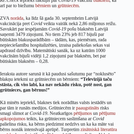
Re:Check
iepriekš rakstījis par
Covid-19
vakcīnu
blaknēm
, kā
arī par to biežumu
bērniem
un
grūtniecēm
.
ZVA
norāda
, ka līdz šā gada 30. septembrim Latvijā
vakcinācija pret
Covid
veikta vairāk nekā 2,86 miljonus reižu.
Savukārt par iespējamām
Covid-19
pošu blaknēm Latvijā
saņemti 3479 ziņojumi. No tiem 23% jeb 817 bijuši par
būtiskām blakusparādībām – tādām, kas, piemēram, rada
nepieciešamību hospitalizēties, izraisa paliekošas sekas vai
apdraud dzīvību. Matemātiski sanāk, ka uz katrām 1000
vakcīnām bijuši vidēji 1,2 ziņojumi par blaknēm, bet par
būtiskām blaknēm – 0,28.
Ieraksta autore sarunā it kā paudusi sašutumu par “noklusēto”
blakņu ietekmi uz grūtniecēm un bērniem:
“Televīzijā taču
stāsta, cik viss labi, ka nav nekādu risku, potē nost, gan
grūtnieces, gan bērnus!”
Kā minēts iepriekš, blaknes tiek norādītas valsts iestādēs un
par tām ir runāts medijos. Grūtniecēm ir
paaugstināts
risks
smagi slimot ar
Covid-19
. Neatkarīgos
pētījumos
un
pētījumu
apkopojumos
teikts, ka grūtniecem saslimšana ar
Covid
palielina risku, ka bērns piedzimst nedzīvs un ka ka māte vai
bērns nonāk intensīvajā aprūpē. Turpretim
zinātniskā
literatūra