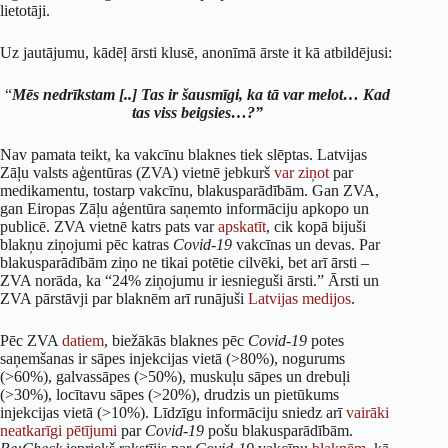
lietotāji.
Uz jautājumu, kādēļ ārsti klusē, anonīmā ārste it kā atbildējusi:
“
Mēs nedrīkstam [..] Tas ir šausmīgi, ka tā var melot… Kad
tas viss beigsies…?”
Nav pamata teikt, ka vakcīnu blaknes tiek slēptas. Latvijas
Zāļu valsts aģentūras (ZVA) vietnē jebkurš
var ziņot
par
medikamentu, tostarp vakcīnu, blakusparādībām. Gan ZVA,
gan Eiropas Zāļu aģentūra saņemto informāciju apkopo un
publicē. ZVA vietnē katrs pats var
apskatīt
, cik kopā bijuši
blakņu ziņojumi pēc katras
Covid-19
vakcīnas un devas. Par
blakusparādībām ziņo ne tikai potētie cilvēki, bet arī ārsti –
ZVA norāda, ka “24% ziņojumu ir iesnieguši ārsti.” Ārsti un
ZVA pārstāvji par blaknēm arī runājuši
Latvijas
medijos
.
Pēc ZVA
datiem
, biežākās blaknes pēc
Covid-19
potes
saņemšanas ir sāpes injekcijas vietā (>80%), nogurums
(>60%), galvassāpes (>50%), muskuļu sāpes un drebuļi
(>30%), locītavu sāpes (>20%), drudzis un pietūkums
injekcijas vietā (>10%). Līdzīgu informāciju sniedz arī
vairāki
neatkarīgi
pētījumi
par
Covid-19
pošu blakusparādībām.