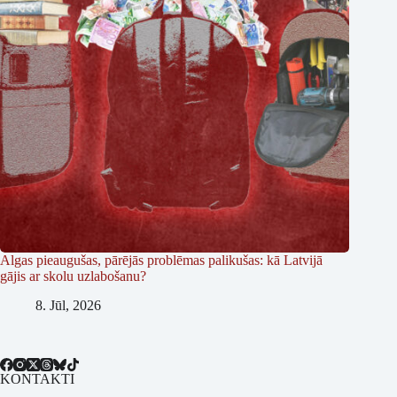
Algas pieaugušas, pārējās problēmas palikušas: kā Latvijā
gājis ar skolu uzlabošanu?
8. Jūl, 2026
KONTAKTI