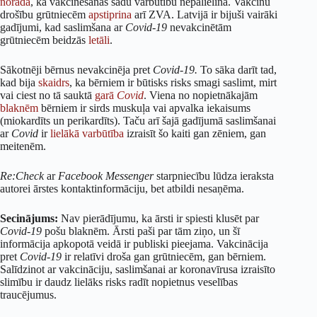
norāda
, ka vakcinēšanās šādu varbūtību nepalielina. Vakcīnu
drošību grūtniecēm
apstiprina
arī ZVA. Latvijā ir bijuši vairāki
gadījumi, kad saslimšana ar
Covid-19
nevakcinētām
grūtniecēm beidzās
letāli
.
Sākotnēji bērnus nevakcinēja pret
Covid-19.
To sāka darīt tad,
kad bija
skaidrs
, ka bērniem ir būtisks risks smagi saslimt, mirt
vai ciest no tā sauktā
garā
Covid
. Viena no nopietnākajām
blaknēm
bērniem ir sirds muskuļa vai apvalka iekaisums
(miokardīts un perikardīts). Taču arī šajā gadījumā saslimšanai
ar
Covid
ir
lielākā varbūtība
izraisīt šo kaiti gan zēniem, gan
meitenēm.
Re:Check
ar
Facebook Messenger
starpniecību lūdza ieraksta
autorei ārstes kontaktinformāciju, bet atbildi nesaņēma.
Secinājums:
Nav pierādījumu, ka ārsti ir spiesti klusēt par
Covid-19
pošu blaknēm. Ārsti paši par tām ziņo, un šī
informācija apkopotā veidā ir publiski pieejama. Vakcinācija
pret
Covid-19
ir relatīvi droša gan grūtniecēm, gan bērniem.
Salīdzinot ar vakcināciju, saslimšanai ar koronavīrusa izraisīto
slimību ir daudz lielāks risks radīt nopietnus veselības
traucējumus.