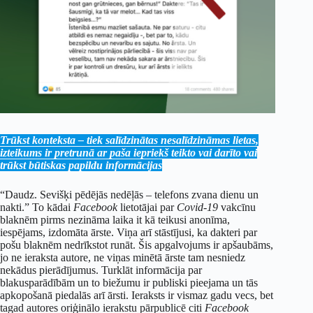
Trūkst konteksta – tiek salīdzinātas nesalīdzināmas lietas,
izteikums ir pretrunā ar paša iepriekš teikto vai darīto vai
trūkst būtiskas papildu informācijas
“Daudz. Sevišķi pēdējās nedēļās – telefons zvana dienu un
nakti.” To kādai
Facebook
lietotājai par
Covid-19
vakcīnu
blaknēm pirms nezināma laika it kā teikusi anonīma,
iespējams, izdomāta ārste. Viņa arī stāstījusi, ka dakteri par
pošu blaknēm nedrīkstot runāt. Šis apgalvojums ir apšaubāms,
jo ne ieraksta autore, ne viņas minētā ārste tam nesniedz
nekādus pierādījumus. Turklāt informācija par
blakusparādībām un to biežumu ir publiski pieejama un tās
apkopošanā piedalās arī ārsti. Ieraksts ir vismaz gadu vecs, bet
tagad autores oriģinālo ierakstu pārpublicē citi
Facebook