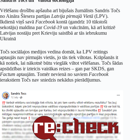
Sandris Točs un “viltota socioloģija”
Vēlēšanu drošību apšauba arī bijušais žurnālists Sandris Točs
no Aināra Šlesera partijas
Latvija pirmajā Vietā
(LPV).
Ikdienā viņš savā
Facebook
kontā (gandrīz 10 tūkstoši
sekotāju) maldina par
Covid-19
un vakcīnām, kā arī kritizē
Latvijas nostāju pret Krieviju saistībā ar tās iebrukumu
Ukrainā
Točs sociālajos medijos vedina domāt, ka LPV reitings
aptaujās nav pirmajās vietās, jo tās tiek viltotas. Krāpšanās it
kā notiek, lai nākotnē būtu vieglāk viltot vēlēšanas. Točs šādas
apsūdzības ir izteicis vairākas reizes – gan par SKDS, gan
Factum
aptaujām. Tomēr nevienā no saviem
Facebook
ierakstiem Točs nav sniedzis nekādus pierādījumus.