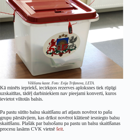
Vēlēšanu kaste. Foto: Evija Trifanova, LETA.
Kā minēts iepriekš, iecirkņos rezerves aploksnes tiek rūpīgi
uzskaitītas, tādēļ darbiniekiem nav pieejami konverti, kuros
ievietot viltotās balsis.
Pa pastu sūtīto balsu skaitīšanu arī atļauts novērot to pašu
grupu pārstāvjiem, kas drīkst novērot klātienē iesniegto balsu
skaitīšanu. Plašāk par balsošanu pa pastu un balsu skaitīšanas
procesu lasāms CVK vietnē
šeit
.