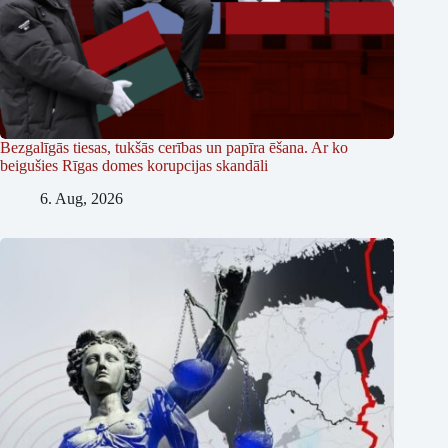
Bezgalīgās tiesas, tukšās cerības un papīra ēšana. Ar ko
beigušies Rīgas domes korupcijas skandāli
6. Aug, 2026