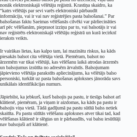
nonāk elektroniskajā vēlētāju reģistrā. Krastiņa skaidro, ka
“katrs vēlētājs par sevi varēs elektroniski pārbaudīt
informāciju, vai ir vai nav reģistrējies pasta balsošanai.” Par
balsošanas faktu Saeimas vēlēšanās cilvēki var pārliecināties
arī pēc vēlēšanām, pieprasot izziņu par to, vai balsotājs ir vai
nav reģistrēts elektroniskajā vēlētāju reģistrā un kurā iecirknī
ieraksts veikts.
Ir vairākas lietas, kas kalpo tam, lai mazinātu riskus, ka kāds
piesakās balsot cita vēlētāja vietā. Piemēram, balsot no
ārzemēm var tikai vēlētāji, kas vēlēšanu laikā atrodas ārzemēs
un balsojumus izsūtīta no adresēm ārvalstīs. Balsojumam
jāpievieno vēlētāja parakstīts apliecinājums, ka vēlētājs balso
personiski, turklāt uz pasta balsošanas aploksnes jānorāda savs
unikālais identifikācijas numurs.
Jāpiebilst, ka jebkurš, kurš balsojis pa pastu, ir tiesīgs balsot arī
klātienē, piemēram, ja viņam ir aizdomas, ka kāds pa pastu ir
balsojis viņa vietā. Tādā gadījumā pa pastu sūtītā balss netiek
skaitīta. Pa pastu sūtītās vēlēšanu aploksnes atver tikai tad, kad
vēlēšanas klātienē ir slēgtas un ir pārbaudīts, vai balsu iesūtītāji
nav balsojuši arī klātienē.