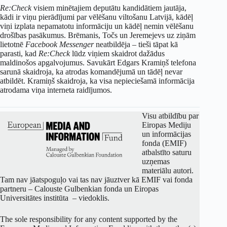
Re:Check
visiem minētajiem deputātu kandidātiem jautāja,
kādi ir viņu pierādījumi par vēlēšanu viltošanu Latvijā, kādēļ
viņi izplata nepamatotu informāciju un kādēļ nemin vēlēšanu
drošības pasākumus. Brēmanis, Točs un Jeremejevs uz ziņām
lietotnē
Facebook Messenger
neatbildēja – tieši tāpat kā
parasti, kad
Re:Check
lūdz viņiem skaidrot dažādus
maldinošos apgalvojumus. Savukārt Edgars Kramiņš telefona
sarunā skaidroja, ka atrodas komandējumā un tādēļ nevar
atbildēt. Kramiņš skaidroja, ka visa nepieciešamā informācija
atrodama viņa interneta raidījumos.
Visu atbildību par
Eiropas Mediju
un informācijas
fonda (EMIF)
atbalstīto saturu
uzņemas
materiālu autori.
Tam nav jāatspoguļo vai tas nav jāuztver kā EMIF vai fonda
partneru – Calouste Gulbenkian fonda un Eiropas
Universitātes institūta – viedoklis.
The sole responsibility for any content supported by the