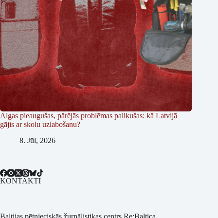
Algas pieaugušas, pārējās problēmas palikušas: kā Latvijā
gājis ar skolu uzlabošanu?
8. Jūl, 2026
KONTAKTI
Baltijas pētnieciskās žurnālistikas centrs Re:Baltica