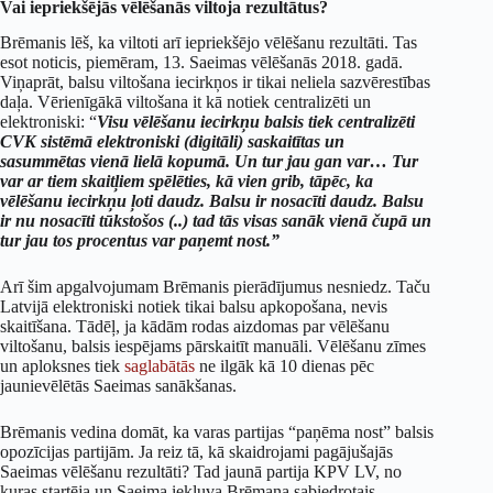
Vai iepriekšējās vēlēšanās viltoja rezultātus?
Brēmanis lēš, ka viltoti arī iepriekšējo vēlēšanu rezultāti. Tas
esot noticis, piemēram, 13. Saeimas vēlēšanās 2018. gadā.
Viņaprāt, balsu viltošana iecirkņos ir tikai neliela sazvērestības
daļa. Vērienīgākā viltošana it kā notiek centralizēti un
elektroniski: “
Visu vēlēšanu iecirkņu balsis tiek centralizēti
CVK sistēmā elektroniski (digitāli) saskaitītas un
sasummētas vienā lielā kopumā. Un tur jau gan var… Tur
var ar tiem skaitļiem spēlēties, kā vien grib, tāpēc, ka
vēlēšanu iecirkņu ļoti daudz. Balsu ir nosacīti daudz. Balsu
ir nu nosacīti tūkstošos (..) tad tās visas sanāk vienā čupā un
tur jau tos procentus var paņemt nost.”
Arī šim apgalvojumam Brēmanis pierādījumus nesniedz. Taču
Latvijā elektroniski notiek tikai balsu apkopošana, nevis
skaitīšana. Tādēļ, ja kādām rodas aizdomas par vēlēšanu
viltošanu, balsis iespējams pārskaitīt manuāli. Vēlēšanu zīmes
un aploksnes tiek
saglabātās
ne ilgāk kā 10 dienas pēc
jaunievēlētās Saeimas sanākšanas.
Brēmanis vedina domāt, ka varas partijas “paņēma nost” balsis
opozīcijas partijām. Ja reiz tā, kā skaidrojami pagājušajās
Saeimas vēlēšanu rezultāti? Tad jaunā partija KPV LV, no
kuras startēja un Saeima iekļuva Brēmaņa sabiedrotais