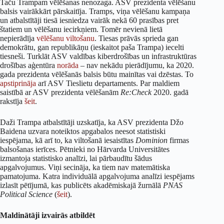
Taču Trampam vēlēšanas nenozaga. ASV prezidenta vēlēšanu
balsis vairākkārt pārskaitīja. Tramps, viņa vēlēšanu kampaņa
un atbalstītāji tiesā iesniedza vairāk nekā 60 prasības pret
štatiem un vēlēšanu iecirkņiem. Tomēr nevienā lietā
nepierādīja
vēlēšanu
viltošanu
. Tiesas prāvās sprieda gan
demokrātu, gan republikāņu (ieskaitot paša Trampa) iecelti
tiesneši. Turklāt ASV valdības kiberdrošības un infrastruktūras
drošības aģentūra
norāda
– nav nekādu pierādījumu, ka 2020.
gada prezidenta vēlēšanās balsis būtu mainītas vai dzēstas. To
apstiprināja
arī ASV Tieslietu departaments. Par maldiem
saistībā ar ASV prezidenta vēlēšanām
Re:Check
2020. gadā
rakstīja
šeit
.
Daži Trampa atbalstītāji uzskatīja, ka ASV prezidenta Džo
Baidena uzvara noteiktos apgabalos neesot statistiski
iespējama, kā arī to, ka viltošanā iesaistītas
Dominion
firmas
balsošanas ierīces. Pētnieki no Hārvarda Universitātes
izmantoja statistisko analīzi, lai pārbaudītu šādus
apgalvojumus. Viņi secināja, ka tiem nav matemātiska
pamatojuma. Katra individuālā apgalvojuma analīzi iespējams
izlasīt pētījumā, kas publicēts akadēmiskajā žurnālā
PNAS
Political Science
(
šeit
).
Maldinātāji izvairās atbildēt