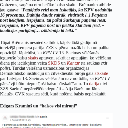
Gobzems,
saņēma otru lielāko balsu skaitu. Brēmanim atbilde
jau gatava: “
Pagājušo reizi man izskatījās, ka
KPV
nedabūja
16 procentus. Dabūja daudz vairāk, visdrīzāk (..) Paņēma
nost lielajiem, iespējams, tai pašai Saskaņai paņēma nost.
Iespējams, KPV paņēma nost un pielika klāt tiem [red. –
koalīcijas partijām]… izlīdzināja tā teikt.”
Tāpat Brēmanis nesniedz atbildi, kāpēc tādā gadījumā
toreizējā premjera partija ZZS saņēma mazāk balsu un palika
opozīcijā. Jāpiebilst, ka
KPV LV
13. Saeimas vēlēšanās
ieguvušo balsu
skaits
aptuveni sakrīt ar aptaujām, ko vēlēšanu
dienā pie iecirkņiem veica
SKDS
un
Kantar
(tā sauktās
exit
polls
). Turklāt vēlēšanu uzraudzības organizācijas
Demokrātisko institūciju un cilvēktiesību biroja gala
atskaitē
par Latvijas 13. Saeimas vēlēšanām nav norādīts, ka
KPV LV
pārstāvji būtu pieprasījuši balsu pārskaitīšanu. To
darīja
divi
ZZS Saeimā nepārvēlētie deputāti – Aija Barča un Jānis
Klaužs. CVK sasauca sēdi, kurā nolēma balsis nepārskaitīt.
Edgars Kramiņš un “balsos visi miroņi”