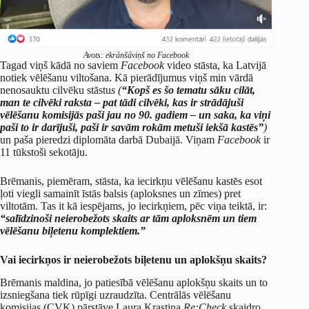
Avots: ekrānšāviņš no Facebook
Tagad viņš kādā no saviem
Facebook
video stāsta, ka Latvijā
notiek vēlēšanu viltošana. Kā pierādījumus viņš min vārdā
nenosauktu cilvēku stāstu
s (
“Kopš es šo tematu sāku cilāt,
man te cilvēki raksta – pat tādi cilvēki, kas ir strādājuši
vēlēšanu komisijās paši jau no 90. gadiem – un saka, ka viņi
paši to ir darījuši, paši ir savām rokām metuši iekšā kastēs”
)
un paša pieredzi diplomāta darbā Dubaijā. Viņam
Facebook
ir
11 tūkstoši sekotāju.
Brēmanis, piemēram, stāsta, ka iecirkņu vēlēšanu kastēs esot
ļoti viegli samainīt īstās balsis (aploksnes un zīmes) pret
viltotām. Tas it kā iespējams, jo iecirkņiem, pēc viņa teiktā, ir:
“salīdzinoši neierobežots skaits ar tām aploksnēm un tiem
vēlēšanu biļetenu komplektiem.”
Vai iecirkņos ir neierobežots biļetenu un aplokšņu skaits?
Brēmanis maldina, jo patiesībā vēlēšanu aplokšņu skaits un to
izsniegšana tiek rūpīgi uzraudzīta. Centrālās vēlēšanu
komisijas (CVK) pārstāve Laura Krastiņa
Re:Check
skaidro,