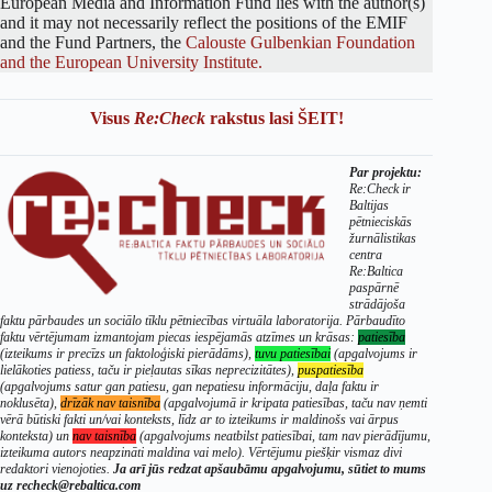
European Media and Information Fund lies with the author(s)
and it may not necessarily reflect the positions of the EMIF
and the Fund Partners, the
Calouste Gulbenkian Foundation
and the European University Institute.
Visus
Re:Check
rakstus lasi ŠEIT!
Par projektu:
Re:Check ir
Baltijas
pētnieciskās
žurnālistikas
centra
Re:Baltica
paspārnē
strādājoša
faktu pārbaudes un sociālo tīklu pētniecības virtuāla laboratorija. Pārbaudīto
faktu vērtējumam izmantojam piecas iespējamās atzīmes un krāsas:
patiesība
(izteikums ir precīzs un faktoloģiski pierādāms),
tuvu patiesībai
(apgalvojums ir
lielākoties patiess, taču ir pieļautas sīkas neprecizitātes),
puspatiesība
(apgalvojums satur gan patiesu, gan nepatiesu informāciju, daļa faktu ir
noklusēta),
drīzāk nav taisnība
(apgalvojumā ir kripata patiesības, taču nav ņemti
vērā būtiski fakti un/vai konteksts, līdz ar to izteikums ir maldinošs vai ārpus
konteksta) un
nav taisnība
(apgalvojums neatbilst patiesībai, tam nav pierādījumu,
izteikuma autors neapzināti maldina vai melo). Vērtējumu piešķir vismaz divi
redaktori vienojoties.
Ja arī jūs redzat apšaubāmu apgalvojumu, sūtiet to mums
uz recheck@rebaltica.com