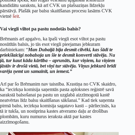
kandidātu sarakstu, kā arī CVK un plašsaziņas līdzekļu
pārstāvji. Plašāk par balsu skaitīšanas procesu lasāms CVK
vietnē
šeit
.
Vai viegli viltot pa pastu nodotās balsis?
Brēmanis arī apgalvo, ka īpaši viegli esot viltot pa pastu
nosūtītās balsis, jo tās esot viegli pieejamas jebkuram
darbiniekam: “
Man Dubaijā bija desmit cilvēki, kas šādi te
priekšlaicīgi nobalsoja un šie te desmit konverti stāvēja. Nu
jā, tur kaut kāda kārtība – aprunāts, kur viņiem, ka viņiem
jāstāv ir drošā vietā, bet viņi tur stāvēja. Viņus jebkurā brīdi
varēja ņemt un samainīt, un iemest.”
Arī par šo Brēmanim nav taisnība. Krastiņa no CVK skaidro,
ka “iecirkņa komisija saņemtās pasta aploksnes reģistrē savā
sarakstā balsošanai pa pastu un uzglabā aizzīmogotā kastē
neatvērtas līdz balsu skaitīšanas sākšanai.” Kad tiek saņemta
pirmā balss, iecirkņa komisija sagatavo kasti – pārliecinās, ka
tā ir tukša, un nostiprina kastes atveramo daļu ar drošības
plombām, kuru numurus ieraksta aktā par kastes
aizzīmogošanu.