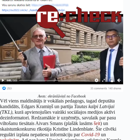
Avots: ekrānšāviņš no Facebook
Vēl viens maldinātājs ir vokālais pedagogs, tagad deputāta
kandidāts, Edgars Kramiņš un partija
Tautas kalpi Latvijai
(TKL)
, kurā apvienojušies vairāki sociālajos medijos aktīvi
dezinformatori. Redzamākie ir uzņēmējs, savulaik par pasu
viltošanu tiesātais Aivars Smans (plašāk lasāms
šeit
) un
skaistumkonkursu rīkotāja Kristīne Lindenblate. Šie cilvēki
regulāri izplata nepatiesu informāciju par
Covid-19
un