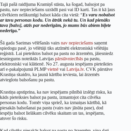
Tajā pašā raidījuma Kramiņš stāsta, ka šogad, balsojot pa
pastu, nav nepieciešams uzrādīt pasi vai ID karti. Tas it kā ļaus
cilvēkiem nelikumīgi balsot kāda cita vietā: “
Es varu nobalsot
ar tavu personas kodu. Un ātrāk nekā tu. Un kad pienāks
tava [balss], atzīs par nederīgām, jo mums būs abiem biļete
nederīga.”
Šā gada Saeimas vēlēšanās vairs
nav nepieciešams
saņemt
spiedogu pasē, jo vēlētāji tiks atzīmēti elektroniskā vēlētāju
reģistrā. Lai pieteiktos balsot pa pastu no ārzemēm, jāiesniedz
iesniegums noteiktās Latvijas
pārstāvniecībās
pa pastu,
elektroniski vai klātienē. No 27. augusta iespējams pieteikties
arī e-pakalpojumā PLMP
vietnē
vai
Latvija.lv
. CVK pārstāve
Krastiņa skaidro, ka jaunā kārtība ieviesta, lai ārzemēs
atvieglotu balsošanu pa pastu.
Krastiņa apstiprina, ka nav iespējams pilnībā izslēgt risku, ka
kāds pieteiksies balsot pa pastu, izmantojot cita cilvēka
personas kodu. Tomēr viņa spriež, ka izmaiņas kārtībā, kā
piesakās balsošanai pa pastu (vairs nav jāsūta pase), dod
iespēju balsot lielākam cilvēku skaitam un tas, iespējams,
atsver šo risku.
Kad cilvēks piesakās balsot pa pastu no ārzemēm, viņa dati