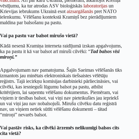
vakcīnām
. Arī par karu Ukrainā, piemēram, atkārtojot Kremļa
vēstījumu, ka tur atrodas ASV bioloģiskās
laboratorijas
un
Krievijas iebrukums Ukrainā esot
aizsargāšanās
pret NATO
ielenkumu. Vēlēšanu kontekstā Kramiņš bez pierādījumiem
maldina par balsošanu pa pastu.
Vai pa pastu var balsot mirušo vietā?
Kādā nesenā Kramiņa interneta raidījumā izskan apgalvojums,
ka pa pastu it kā var balsot arī miruši cilvēki: “
Tad balsos visi
miroņi.”
Apgalvojumam nav pamatojuma. Šajās Saeimas vēlēšanās tiks
izmantots jau minētais elektroniskais tiešsaistes vēlētāju
reģistrs. Tajā iecirkņu komisijas darbinieki pārliecināsies, vai
cilvēki, kas iesnieguši lūgumu balsot pa pastu, atbilst
kritērijiem, lai saņemtu vēlēšanu dokumentus. Piemēram, vai
viņiem ir tiesības balsot, vai viņi nav pieteikušies jau iepriekš
un vai viņi jau nav nobalsojuši. Mirušu cilvēku datu reģistrā
nav, un viņiem netiek sūtīti vēlēšanu dokumenti – tātad
“miroņi” nevarēs balsot.
Vai pastāv risks, ka cilvēki ārzemēs nelikumīgi balsos cits
cita vietā?