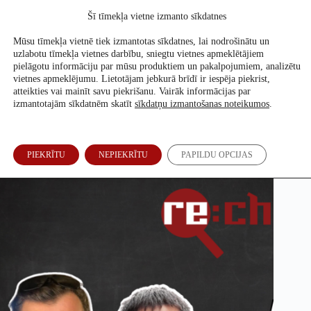
Skip
Šī tīmekļa vietne izmanto sīkdatnes
to
Atbalsti mūs
content
Mūsu tīmekļa vietnē tiek izmantotas sīkdatnes, lai nodrošinātu un
uzlabotu tīmekļa vietnes darbību, sniegtu vietnes apmeklētājiem
pielāgotu informāciju par mūsu produktiem un pakalpojumiem, analizētu
vietnes apmeklējumu. Lietotājam jebkurā brīdī ir iespēja piekrist,
“Ņems nost procentus, balsos visi miroņi.” Kā par deputātu
atteikties vai mainīt savu piekrišanu. Vairāk informācijas par
kandidātiem kļuvušie vakcīnu dezinformatori grauj ticību
izmantotajām sīkdatnēm skatīt
sīkdatņu izmantošanas noteikumos
.
godīgām vēlēšanām
Ronalds Siliņš
24. Aug, 2022
PIEKRĪTU
NEPIEKRĪTU
PAPILDU OPCIJAS