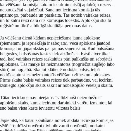
ka vēlēšanu komisija katram iecirknim atstāj aplokšņu rezervi
neparedzētai vajadzībai. Saņemot iecirkņa komisija tās
apzīmogo, pārbauda un pārskaita. Tas notiek vairākas reizes,
un to katru reizi dara cits komisijas loceklis. Aplokšņu skaitu
reģistrē un fiksē atbildīgā skaitītāja personas datus.
Ja vēlēšanu dienā kādam nepieciešama jauna aploksne
(piemēram, ja iepriekšējā ir sabojāta), vecā aploksne jāatdod
komisijai un jāparakstās par jaunas saņemšanu. Kad balsošana
beigusies, balsošanas kastes tiek aizlīmētas. Kasti atver tikai
tad, kad vairākas reizes saskaitītas pāri palikušās un sabojātās
aploksnes. Tās marķē kā neizmantotas (nogriežot augšējo labo
stūri) un noglabā. Skaitot klātienē nodotās balsis, telpā
nedrīkst atrasties neizmantotās vēlēšanu zīmes un aploksnes.
Pirms skaita balsis vairākas reizes tiek pārbaudīts, vai iecirknī
izsniegto aplokšņu skaits sakrīt ar nobalsojušo vēlētāju skaitu.
Tātad iecirkņos nav pieejams “salīdzinoši neierobežots”
aplokšņu skaits, kuras iecirkņu darbinieki varētu izmantot, lai
īsto balsu vietā kastē ievietotu viltotas balsis.
Jāpiebilst, ka balsu skaitīšana notiek atklātā iecirkņa komisijas
sēdē. To drīkst novērot divi pilnvaroti novērotāji no katra
politiskā spēka, kas Rīgas vēlēšanu apgabalā iesniedzis