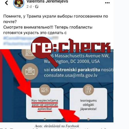
Avots: ekrānšāviņš no Facebook