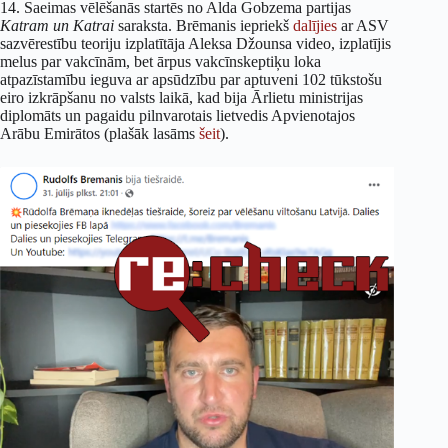
14. Saeimas vēlēšanās startēs no Alda Gobzema partijas
Katram un Katrai
saraksta. Brēmanis iepriekš
dalījies
ar ASV
sazvērestību teoriju izplatītāja Aleksa Džounsa video, izplatījis
melus par vakcīnām, bet ārpus vakcīnskeptiķu loka
atpazīstamību ieguva ar apsūdzību par aptuveni 102 tūkstošu
eiro izkrāpšanu no valsts laikā, kad bija Ārlietu ministrijas
diplomāts un pagaidu pilnvarotais lietvedis Apvienotajos
Arābu Emirātos (plašāk lasāms
šeit
).