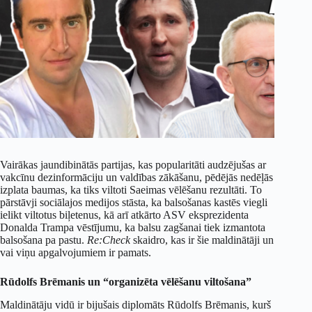
Vairākas jaundibinātās partijas, kas popularitāti audzējušas ar
vakcīnu dezinformāciju un valdības zākāšanu, pēdējās nedēļās
izplata baumas, ka tiks viltoti Saeimas vēlēšanu rezultāti. To
pārstāvji sociālajos medijos stāsta, ka balsošanas kastēs viegli
ielikt viltotus biļetenus, kā arī atkārto ASV eksprezidenta
Donalda Trampa vēstījumu, ka balsu zagšanai tiek izmantota
balsošana pa pastu.
Re:Check
skaidro, kas ir šie maldinātāji un
vai viņu apgalvojumiem ir pamats.
Rūdolfs Brēmanis un “organizēta vēlēšanu viltošana”
Maldinātāju vidū ir bijušais diplomāts Rūdolfs Brēmanis, kurš