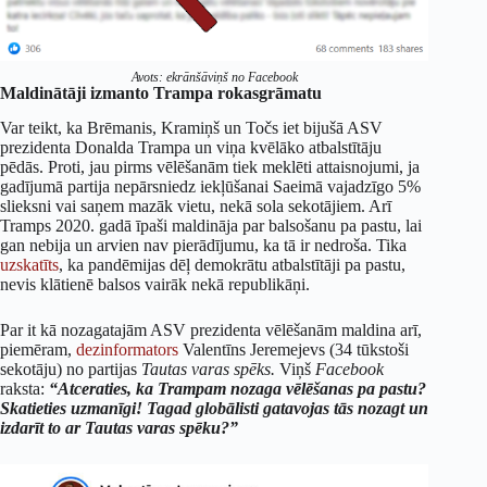
Avots: ekrānšāviņš no Facebook
Maldinātāji izmanto Trampa rokasgrāmatu
Var teikt, ka Brēmanis, Kramiņš un Točs iet bijušā ASV
prezidenta Donalda Trampa un viņa kvēlāko atbalstītāju
pēdās. Proti, jau pirms vēlēšanām tiek meklēti attaisnojumi, ja
gadījumā partija nepārsniedz iekļūšanai Saeimā vajadzīgo 5%
slieksni vai saņem mazāk vietu, nekā sola sekotājiem. Arī
Tramps 2020. gadā īpaši maldināja par balsošanu pa pastu, lai
gan nebija un arvien nav pierādījumu, ka tā ir nedroša. Tika
uzskatīts
, ka pandēmijas dēļ demokrātu atbalstītāji pa pastu,
nevis klātienē balsos vairāk nekā republikāņi.
Par it kā nozagatajām ASV prezidenta vēlēšanām maldina arī,
piemēram,
dezinformators
Valentīns Jeremejevs (34 tūkstoši
sekotāju) no partijas
Tautas varas spēks.
Viņš
Facebook
raksta:
“Atceraties, ka Trampam nozaga vēlēšanas pa pastu?
Skatieties uzmanīgi! Tagad globālisti gatavojas tās nozagt un
izdarīt to ar Tautas varas spēku?”