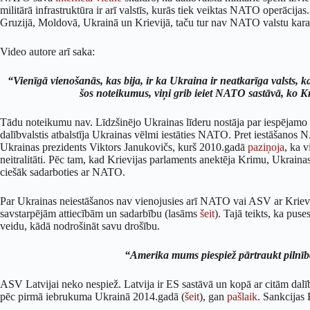
militārā infrastruktūra ir arī valstīs, kurās tiek veiktas NATO operācijas.
Gruzijā, Moldovā, Ukrainā un Krievijā, taču tur nav NATO valstu kar
Video autore arī saka:
“Vienīgā vienošanās, kas bija, ir ka Ukraina ir neatkarīga valsts,
šos noteikumus, viņi grib ieiet NATO sastāvā, ko Kr
Tādu noteikumu nav. Līdzšinējo Ukrainas līderu nostāja par iespējam
dalībvalstis atbalstīja Ukrainas vēlmi iestāties NATO. Pret iestāšanos N
Ukrainas prezidents Viktors Janukovičs, kurš 2010.gadā
paziņoja
, ka v
neitralitāti. Pēc tam, kad Krievijas parlaments anektēja Krimu, Ukrain
ciešāk sadarboties ar NATO.
Par Ukrainas neiestāšanos nav vienojusies arī NATO vai ASV ar Krie
savstarpējām attiecībām un sadarbību (lasāms
šeit
). Tajā teikts, ka puse
veidu, kādā nodrošināt savu drošību.
“Amerika mums piespiež pārtraukt pilnīb
ASV Latvijai neko nespiež. Latvija ir ES sastāvā un kopā ar citām dalī
pēc pirmā iebrukuma Ukrainā 2014.gadā (
šeit
), gan
pašlaik
. Sankcijas 