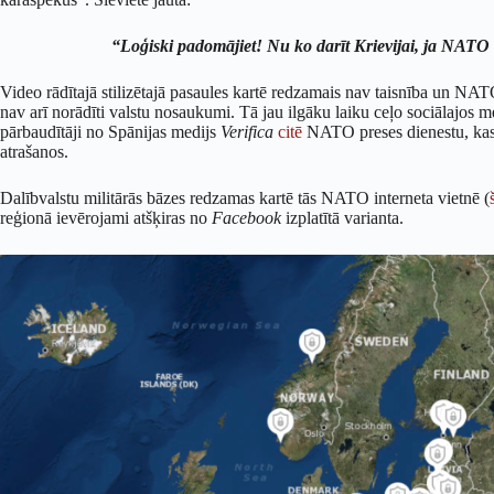
“Loģiski padomājiet! Nu ko darīt Krievijai, ja NATO k
Video rādītajā stilizētajā pasaules kartē redzamais nav taisnība un NA
nav arī norādīti valstu nosaukumi. Tā jau ilgāku laiku ceļo sociālajos m
pārbaudītāji no Spānijas medijs
Verifica
citē
NATO preses dienestu, kas 
atrašanos.
Dalībvalstu militārās bāzes redzamas kartē tās NATO interneta vietnē (
reģionā ievērojami atšķiras no
Facebook
izplatītā varianta.