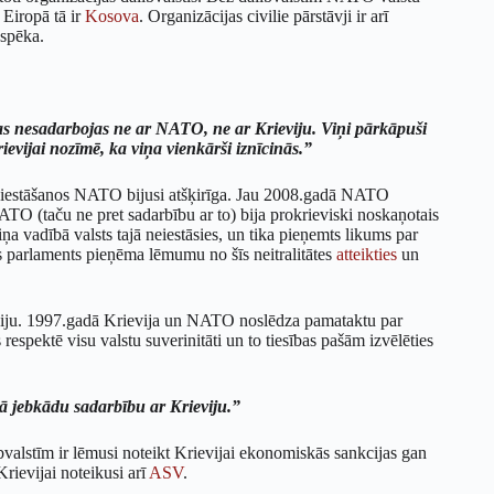
 Eiropā tā ir
Kosova
. Organizācijas civilie pārstāvji ir arī
aspēka.
 kas nesadarbojas ne ar NATO, ne ar Krieviju. Viņi pārkāpuši
ievijai nozīmē, ka viņa vienkārši iznīcinās.”
o iestāšanos NATO bijusi atšķirīga. Jau 2008.gadā NATO
ATO (taču ne pret sadarbību ar to) bija prokrieviski noskaņotais
iņa vadībā valsts tajā neiestāsies, un tika pieņemts likums par
as parlaments pieņēma lēmumu no šīs neitralitātes
atteikties
un
viju. 1997.gadā Krievija un NATO noslēdza pamataktu par
s respektē visu valstu suverinitāti un to tiesības pašām izvēlēties
ā jebkādu sadarbību ar Krieviju.”
bvalstīm ir lēmusi noteikt Krievijai ekonomiskās sankcijas gan
Krievijai noteikusi arī
ASV
.