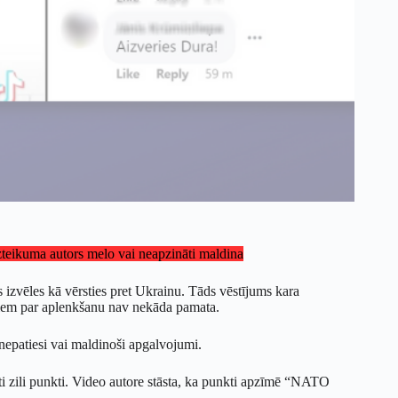
izteikuma autors melo vai neapzināti maldina
s izvēles kā vērsties pret Ukrainu. Tāds vēstījums kara
iem par aplenkšanu nav nekāda pamata.
ti nepatiesi vai maldinoši apgalvojumi.
kti zili punkti. Video autore stāsta, ka punkti apzīmē “NATO