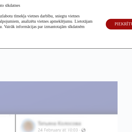
to sīkdatnes
zlabotu tīmekļa vietnes darbību, sniegtu vietnes
alpojumiem, analizētu vietnes apmeklējumu. Lietotājam
PIEKRĪT
eck
Par mums
Vēlēšanas 2026
šanu. Vairāk informācijas par izmantotajām sīkdatnēm