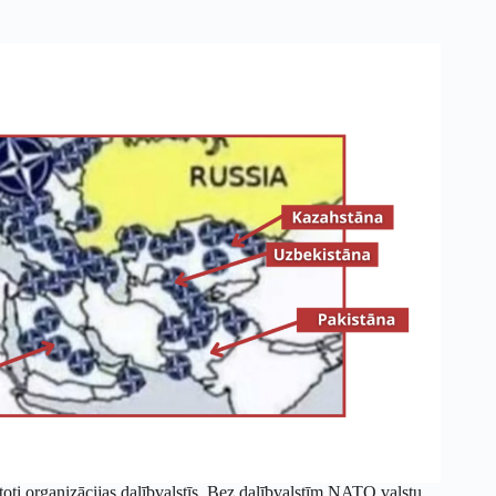
etoti organizācijas dalībvalstīs. Bez dalībvalstīm NATO valstu