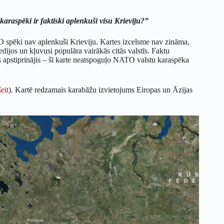
araspēki ir faktiski aplenkuši visu Krieviju?”
TO spēki nav aplenkuši Krieviju. Kartes izcelsme nav zināma,
edijos un kļuvusi populāra vairākās citās valstīs. Faktu
apstiprinājis – šī karte neatspoguļo NATO valstu karaspēka
šeit
). Kartē redzamais karabāžu izvietojums Eiropas un Āzijas