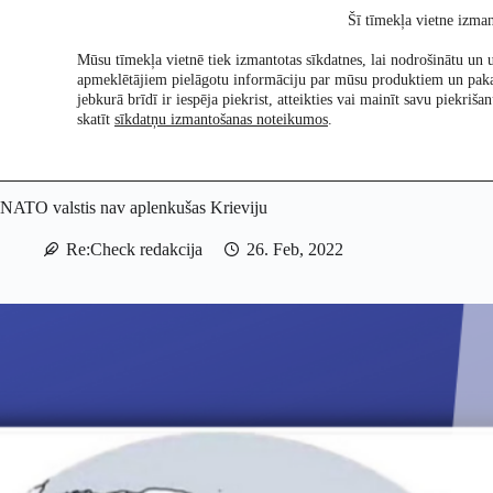
Skip
Šī tīmekļa vietne izman
to
content
Mūsu tīmekļa vietnē tiek izmantotas sīkdatnes, lai nodrošinātu un u
apmeklētājiem pielāgotu informāciju par mūsu produktiem un pak
Pētījumi
Re:Ch
jebkurā brīdī ir iespēja piekrist, atteikties vai mainīt savu piekri
skatīt
sīkdatņu izmantošanas noteikumos
.
NATO valstis nav aplenkušas Krieviju
Re:Check redakcija
26. Feb, 2022