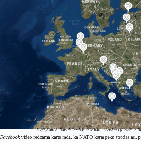
Augšējā attēlā: Nato dalībvalstis un to bāzu izvietojums (Eiropā un T
Facebook
video redzamā karte rāda, ka NATO karaspēks atrodas arī, 