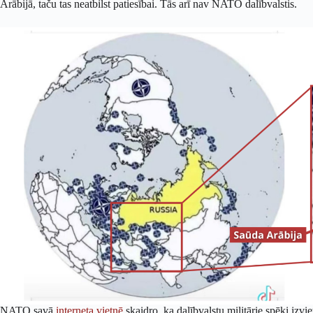
Arābijā, taču tas neatbilst patiesībai. Tās arī nav NATO dalībvalstis.
NATO savā
interneta vietnē
skaidro, ka dalībvalstu militārie spēki izvi