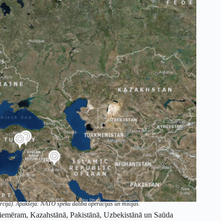
urcijā). Apakšējā: NATO spēku dalība operācijās un misijās.
piemēram, Kazahstānā, Pakistānā, Uzbekistānā un Saūda