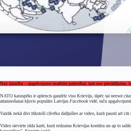
Nav taisnība – apgalvojums neatbilst patiesībai, tam nav pierādījumu, 
NATO karaspēks ir aplencis gandrīz visu Krieviju, tāpēc tai neesot cita
attaisnošanai kļuvis populārs Latvijas
Facebook
vidē, taču apgalvojum
Vairāk nekā divi tūkstoši cilvēku dalījušies ar video, kurā pausti arī ci
Video sieviete rāda karti, kurā redzama Krievijas kontūra un ap to sali
karaspēkus”. Sieviete jautā: