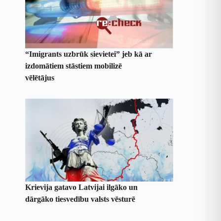
“Imigrants uzbrūk sievietei” jeb kā ar
izdomātiem stāstiem mobilizē
vēlētājus
Krievija gatavo Latvijai ilgāko un
dārgāko tiesvedību valsts vēsturē