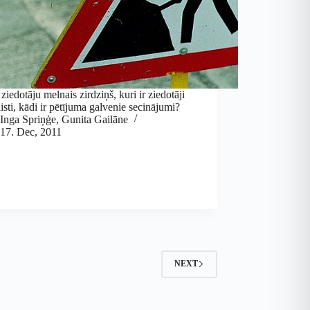
 ziedotāju melnais zirdziņš, kuri ir ziedotāji
isti, kādi ir pētījuma galvenie secinājumi?
Inga Spriņģe
,
Gunita Gailāne
17. Dec, 2011
NEXT