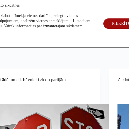
to sīkdatnes
zlabotu tīmekļa vietnes darbību, sniegtu vietnes
alpojumiem, analizētu vietnes apmeklējumu. Lietotājam
PIEKRĪT
eck
Par mums
Vēlēšanas 2026
šanu. Vairāk informācijas par izmantotajām sīkdatnēm
Kādēļ un cik būvnieki ziedo partijām
Ziedot