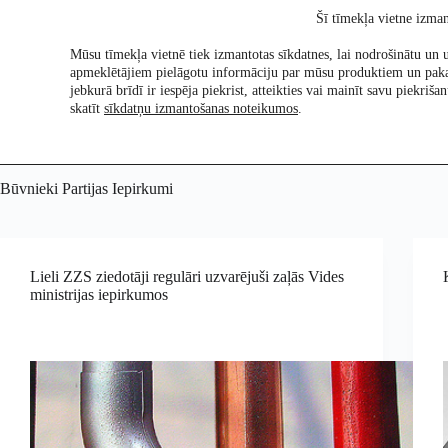
Skip
Šī tīmekļa vietne izman
to
content
Mūsu tīmekļa vietnē tiek izmantotas sīkdatnes, lai nodrošinātu un u
apmeklētājiem pielāgotu informāciju par mūsu produktiem un pak
Pētījumi
Re:Ch
jebkurā brīdī ir iespēja piekrist, atteikties vai mainīt savu piekri
skatīt
sīkdatņu izmantošanas noteikumos
.
Būvnieki Partijas Iepirkumi
Lieli ZZS ziedotāji regulāri uzvarējuši zaļās Vides
ministrijas iepirkumos