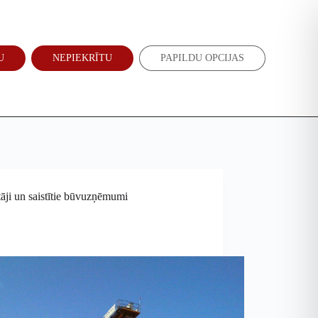
Atbalsti mūs
Jaunumi
U
NEPIEKRĪTU
PAPILDU OPCIJAS
EN
RU
āji un saistītie būvuzņēmumi