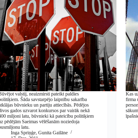
Būvējot valstij, neaizmirsti pateikt paldies
Kas uz
politiķiem. Šāda savstarpējo laipnību sakarība
firma 
atklājas būvnieku un partiju attiecībās. Pēdējos
person
divos gados uzvarot konkursos par vairāk nekā
sākuma
400 miljoni latu, būvnieki kā pateicību politiķiem
īpašn
uz pēdējām Saeimas vēlēšanām noziedoja
pusmiljonu latu.
Inga Spriņģe
,
Gunita Gailāne