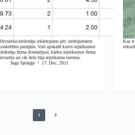
Būvnieku/ziedotāju izkārtojums pēc ziedojumiem
Kas ir
konkrētām partijām. Vari apskatīt kuros iepirkumos
rekord
ziedotāja firma dominējusi; kādos iepirkumos firma
uzvarēja un cik liela bija iepirkuma summa.
Inga Spriņģe
17. Dec, 2011
1
2