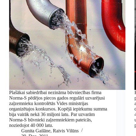
Plašākai sabiedrībai nezināma būvniecības firma
Norma-S pēdējos piecos gados regulāri uzvarējusi
zaļzemnieku kontrolētās Vides ministrijas
organizētajos konkursos. Kopējā iepirkumu summa
bija vairāk nekā 36 miljoni latu. Par uzvarām
Norma-S būvnieki zaļzemniekiem pateicās,
noziedojot 40 000 latu.
Gunita Gailāne
,
Raivis Vilūns