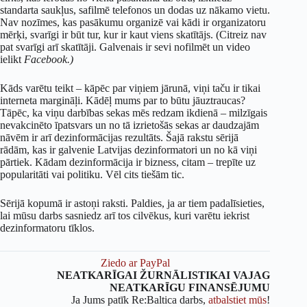
standarta saukļus, safilmē telefonos un dodas uz nākamo vietu.
Nav nozīmes, kas pasākumu organizē vai kādi ir organizatoru
mērķi, svarīgi ir būt tur, kur ir kaut viens skatītājs. (Citreiz nav
pat svarīgi arī skatītāji. Galvenais ir sevi nofilmēt un video
ielikt
Facebook.)
Kāds varētu teikt – kāpēc par viņiem jārunā, viņi taču ir tikai
interneta margināļi. Kādēļ mums par to būtu jāuztraucas?
Tāpēc, ka viņu darbības sekas mēs redzam ikdienā – milzīgais
nevakcinēto īpatsvars un no tā izrietošās sekas ar daudzajām
nāvēm ir arī dezinformācijas rezultāts. Šajā rakstu sērijā
rādām, kas ir galvenie Latvijas dezinformatori un no kā viņi
pārtiek. Kādam dezinformācija ir bizness, citam – trepīte uz
popularitāti vai politiku. Vēl cits tiešām tic.
Sērijā kopumā ir astoņi raksti. Paldies, ja ar tiem padalīsieties,
lai mūsu darbs sasniedz arī tos cilvēkus, kuri varētu iekrist
dezinformatoru tīklos.
Ziedo ar PayPal
NEATKARĪGAI ŽURNĀLISTIKAI VAJAG
NEATKARĪGU FINANSĒJUMU
Ja Jums patīk Re:Baltica darbs,
atbalstiet mūs
!