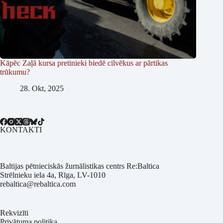
Kāpēc Zaļā kursa pretinieki biedē cilvēkus ar pārtikas
trūkumu?
28. Okt, 2025
KONTAKTI
Baltijas pētnieciskās žurnālistikas centrs Re:Baltica
Strēlnieku iela 4a, Rīga, LV-1010
rebaltica@rebaltica.com
Rekvizīti
Privātuma politika