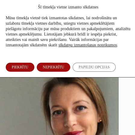
Skip
Šī tīmekļa vietne izmanto sīkdatnes
to
Atbalsti mūs
content
Mūsu tīmekļa vietnē tiek izmantotas sīkdatnes, lai nodrošinātu un
uzlabotu tīmekļa vietnes darbību, sniegtu vietnes apmeklētājiem
pielāgotu informāciju par mūsu produktiem un pakalpojumiem, analizētu
vietnes apmeklējumu. Lietotājam jebkurā brīdī ir iespēja piekrist,
Dezinformatoru cirks. Kādēļ mēs šo rakstījām?
atteikties vai mainīt savu piekrišanu. Vairāk informācijas par
izmantotajām sīkdatnēm skatīt
sīkdatņu izmantošanas noteikumos
.
Inga Spriņģe
23. Nov, 2021
PIEKRĪTU
NEPIEKRĪTU
PAPILDU OPCIJAS