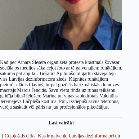
Kad pēc Aināra Šlesera organizētā protesta krastmalā šovasar
sociālajos medijos sāka ceļot foto ar tā galvenajiem runātājiem,
sākumā pat apjuku. Tiešām? Ap bijušo oligarhu stāvēja teju
viss Latvijas dezinformatoru zieds. Kāpnītes runātājiem
pieturēja Jānis Pļaviņš, turpat gozējās harizmātiskās draudzes
mācītājs Mārcis Jencītis. Savu vietu rindā uz runas teikšanu
gaidīja bijusī feldšere Marina un viņas sabiedrotais Valentīns
Jeremejevs Lāčplēša kostīmā. Pūlī, izstiepuši savus telefonus,
varēja saskatīt vēl pāris nu jau profesionālos piketētājus.
Lasi vairāk:
|
Ceļojošais cirks. Kas ir galvenie Latvijas dezinformatori un