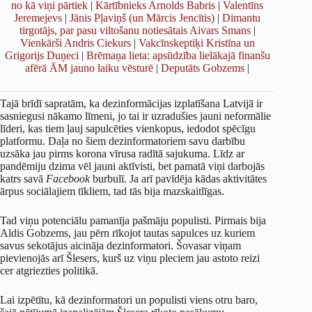
no kā viņi pārtiek
|
Kārtībnieks Arnolds Babris
|
Valentīns
Jeremejevs
|
Jānis Pļaviņš (un Mārcis Jencītis)
|
Dimantu
tirgotājs, par pasu viltošanu notiesātais Aivars Smans
|
Vienkārši Andris Ciekurs
|
Vakcīnskeptiķi Kristīna un
Grigorijs Duņeci
|
Brēmaņa lieta: apsūdzība lielākajā finanšu
afērā ĀM jauno laiku vēsturē
|
Deputāts Gobzems
|
Tajā brīdī sapratām, ka dezinformācijas izplatīšana Latvijā ir
sasniegusi nākamo līmeni, jo tai ir uzradušies jauni neformālie
līderi, kas tiem ļauj sapulcēties vienkopus, iedodot spēcīgu
platformu. Daļa no šiem dezinformatoriem savu darbību
uzsāka jau pirms korona vīrusa radītā sajukuma. Līdz ar
pandēmiju dzima vēl jauni aktīvisti, bet pamatā viņi darbojās
katrs savā
Facebook
burbulī. Ja arī pavīdēja kādas aktivitātes
ārpus sociālajiem tīkliem, tad tās bija mazskaitlīgas.
Tad viņu potenciālu pamanīja pašmāju populisti. Pirmais bija
Aldis Gobzems, jau pērn rīkojot tautas sapulces uz kuriem
savus sekotājus aicināja dezinformatori. Šovasar viņam
pievienojās arī Šlesers, kurš uz viņu pleciem jau astoto reizi
cer atgriezties politikā.
Lai izpētītu, kā dezinformatori un populisti viens otru baro,