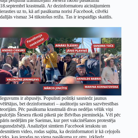
šajā pētījumā izanalizējām Šlesera rīkoto pasākumu
18.septembrī krastmalā. Ar dezinformatoru aicinājumiem
ierasties uz to, kā arī pasākuma norisi
Facebook
, cilvēki
dalījās vismaz 34 tūkstošus reižu. Tas ir iespaidīgs skaitlis.
Ieguvums ir abpusējs. Populisti politiķi sasniedz jaunus
vēlētājus, bet dezinformatori – auditoriju savām sazvērestības
teorijām. Pēc pasākuma krastmalā divas nedēļas vēlāk viņi
pulcējās Šlesera rīkotā piketā pie Brīvības pieminekļa. Vēl pēc
pāris nedēļām pie Saeimas, kur pret vakcinēšanos protestēja
ugunsdzēsēji. Analizējot simtiem
Facebook
ierakstu un
desmitiem video, rodas sajūta, ka dezinformatori ir kā ceļojošs
cirks, kas ierodas no viena pasākuma uz otru, izkliedz