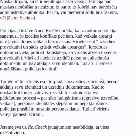
Noskaidrojām, ka tā ir nepilnīga stāsta versija. Policija par
maskas nenēsāšanu neaiztur, jo par to to šobrīd nav paredzēta
administratīvā atbildība. Par to, vai piemērot sodu līdz 50 eiro,
vēl jālemj Saeimai
.
Policijas pārstāve Ance Rozīte norāda, ka izsaukumu policija
saņēmusi, jo izcēlies konflikts pēc tam, kad veikala apsargi
nav ļāvuši doties veikalā bez maskas. Vīrietis esot “uzvedies
provokatīvi un sācis grūstīt veikala apsargus”. Ierodoties
notikuma vietā, policisti konstatēja, ka vīrietis arvien uzvedas
provokatīvi. Viņš arī atteicies uzrādīt personu apliecinošu
dokumentu un nav atklājis savu identitāti. Tas arī ir iemesls
nogādāšanai policijas iecirknī.
Tomēr arī tur vīrietis esot turpinājis uzvesties izaicinoši, neesot
atklājis savu identitāti un uzrādījis dokumentus. Kad to
noskaidrot tomēr izdevās, uzsākti trīs administratīvā
pārkāpuma procesi – par sīko huligānismu (agresīvo uzvedību
veikalā), personas identitātes slēpšanu un nepakļaušanos
policijas prasībām nosaukt personas datus. Tad arī vīrietis
varēja pamest iecirkni.
Jeremejevs uz
Re:Check
jautājumiem neatbildēja, tā vietā
dzēšot video.