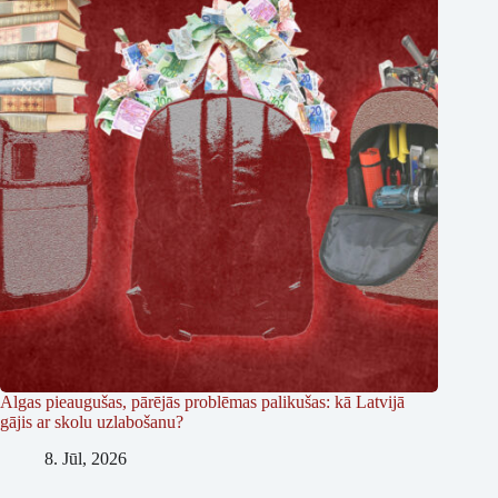
Algas pieaugušas, pārējās problēmas palikušas: kā Latvijā
gājis ar skolu uzlabošanu?
8. Jūl, 2026