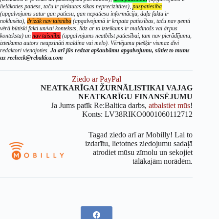
lielākoties patiess, taču ir pieļautas sīkas neprecizitātes),
puspatiesība
(apgalvojums satur gan patiesu, gan nepatiesu informāciju, daļa faktu ir
noklusēta),
drīzāk nav taisnība
(apgalvojumā ir kripata patiesības, taču nav ņemti
vērā būtiski fakti un/vai konteksts, līdz ar to izteikums ir maldinošs vai ārpus
konteksta) un
nav taisnība
(apgalvojums neatbilst patiesībai, tam nav pierādījumu,
izteikuma autors neapzināti maldina vai melo). Vērtējumu piešķir vismaz divi
redaktori vienojoties.
Ja arī jūs redzat apšaubāmu apgalvojumu, sūtiet to mums
uz recheck@rebaltica.com
Ziedo ar PayPal
NEATKARĪGAI ŽURNĀLISTIKAI VAJAG
NEATKARĪGU FINANSĒJUMU
Ja Jums patīk Re:Baltica darbs,
atbalstiet mūs
!
Konts: LV38RIKO0001060112712
Tagad ziedo arī ar Mobilly! Lai to
izdarītu, lietotnes ziedojumu sadaļā
atrodiet mūsu zīmolu un sekojiet
tālākajām norādēm.