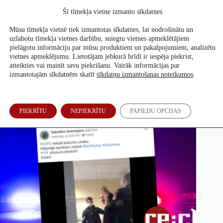
Skip
Šī tīmekļa vietne izmanto sīkdatnes
to
Atbalsti mūs
content
Mūsu tīmekļa vietnē tiek izmantotas sīkdatnes, lai nodrošinātu un
uzlabotu tīmekļa vietnes darbību, sniegtu vietnes apmeklētājiem
pielāgotu informāciju par mūsu produktiem un pakalpojumiem, analizētu
vietnes apmeklējumu. Lietotājam jebkurā brīdī ir iespēja piekrist,
Policija neaiztur par masku nenēsāšanu
atteikties vai mainīt savu piekrišanu. Vairāk informācijas par
izmantotajām sīkdatnēm skatīt
sīkdatņu izmantošanas noteikumos
.
Sabīne Bērziņa
28. Okt, 2020
PIEKRĪTU
NEPIEKRĪTU
PAPILDU OPCIJAS