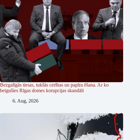
Bezgalīgās tiesas, tukšās cerības un papīra ēšana. Ar ko
beigušies Rīgas domes korupcijas skandāli
6. Aug, 2026