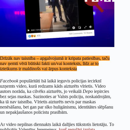
Drīzāk nav taisnība – apgalvojumā ir kripata patiesības, taču
nav ņemti vērā būtiski fakti un/vai konteksts, līdz ar to
izteikums ir maldinošs vai ārpus konteksta
Facebook
populāritāti īsā laikā ieguvis policijas iecirknī
uzņemts video, kurā redzams kāds aizturēts vīrietis. Video
autors norāda, ka cilvēks aizturēts, jo veikalā
Depo
iepircies
bez sejas maskas. Sazinoties ar Valsts policiju, noskaidrojām,
ka tā nav taisnība. Vīrietis aizturēts nevis par maskas
nenēsāšanu, bet gan par sīko huligānismu, identitātes slēpšanu
un nepakļaušanos policistu prasībām.
Ar video nepilnas diennakts laikā dalījies tūkstotis lietotāju. To
publicējis Valentīns Jeremejevs,
kurš
regulāri
izplata