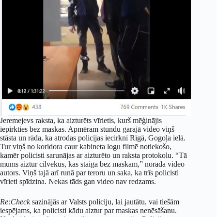
Jeremejevs raksta, ka aizturēts vīrietis, kurš mēģinājis
iepirkties bez maskas. Apmēram stundu garajā video viņš
stāsta un rāda, ka atrodas policijas iecirknī Rīgā, Gogoļa ielā.
Tur viņš no koridora caur kabineta logu filmē notiekošo,
kamēr policisti sarunājas ar aizturēto un raksta protokolu. “Tā
mums aiztur cilvēkus, kas staigā bez maskām,” norāda video
autors. Viņš tajā arī runā par teroru un saka, ka trīs policisti
vīrieti spīdzina. Nekas tāds gan video nav redzams.
Re:Check
sazinājās ar Valsts policiju, lai jautātu, vai tiešām
iespējams, ka policisti kādu aiztur par maskas nenēsāšanu.