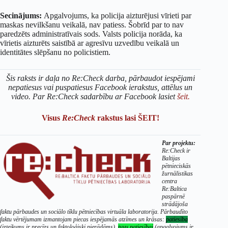
Secinājums:
Apgalvojums, ka policija aizturējusi vīrieti par
maskas nevilkšanu veikalā, nav patiess. Šobrīd par to nav
paredzēts administratīvais sods. Valsts policija norāda, ka
vīrietis aizturēts saistībā ar agresīvu uzvedību veikalā un
identitātes slēpšanu no policistiem.
Šis raksts ir daļa no Re:Check darba, pārbaudot iespējami
nepatiesus vai puspatiesus Facebook ierakstus, attēlus un
video. Par Re:Check sadarbību ar Facebook lasiet
šeit.
Visus
Re:Check
rakstus lasi ŠEIT!
Par projektu:
Re:Check ir
Baltijas
pētnieciskās
žurnālistikas
centra
Re:Baltica
paspārnē
strādājoša
faktu pārbaudes un sociālo tīklu pētniecības virtuāla laboratorija. Pārbaudīto
faktu vērtējumam izmantojam piecas iespējamās atzīmes un krāsas:
patiesība
(izteikums ir precīzs un faktoloģiski pierādāms),
tuvu patiesībai
(apgalvojums ir