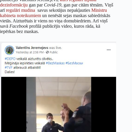
dezinformāciju
gan par
Covid-19
, gan par citām tēmām. Viņš
arī
regulāri mudina
savus sekotājus nepakļauties
Ministru
kabineta noteikumiem
un nenēsāt sejas maskas sabiedriskās
vietās. Aizturētais ir viens no viņa domubiedriem. Arī viņš
savā
Facebook
profilā publicējis video, kuros rāda, kā
iepērkas bez maskas.