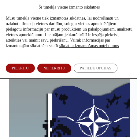
Skip
Šī tīmekļa vietne izmanto sīkdatnes
to
Atbalsti mūs
content
Mūsu tīmekļa vietnē tiek izmantotas sīkdatnes, lai nodrošinātu un
uzlabotu tīmekļa vietnes darbību, sniegtu vietnes apmeklētājiem
pielāgotu informāciju par mūsu produktiem un pakalpojumiem, analizētu
vietnes apmeklējumu. Lietotājam jebkurā brīdī ir iespēja piekrist,
Arhīvs
atteikties vai mainīt savu piekrišanu. Vairāk informācijas par
izmantotajām sīkdatnēm skatīt
sīkdatņu izmantošanas noteikumos
.
Vai Krievija var uzbrukt NATO un Latvijai? Ko
PIEKRĪTU
NEPIEKRĪTU
PAPILDU OPCIJAS
saka Z-blogeri