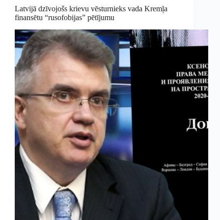
Latvijā dzīvojošs krievu vēsturnieks vada Kremļa
finansētu “rusofobijas” pētījumu