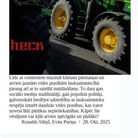
Līdz ar centieniem mazināt klimata pārmaiņas un
arvien jaunām vides prasībām lauksaimniecībā
pieaug arī ar to saistītā maldināšana. To dara gan
sociālo mediju maldinātāji, gan populisti politiķi,
galvenokārt biedējot sabiedrību ar lauksaimnieku
nespēju izturēt daudzās vides prasības, kas varot
novest līdz pārtikas nepietiekamībai. Kāpēc šie
vēstījumi var kļūt arvien spēcīgāki un plašāki?
Ronalds Siliņš
,
Evita Puriņa
28. Okt, 2025