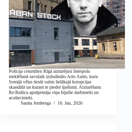
Policija ceturtdien Rīgā aizturējusi Interpola
meklēšanā savulaik izsludināto Arto Autio, kuru
Somijā vēlas tiesāt valsts lielākajā korupcijas
skandālā un kuram te pieder īpašumi. Aizturēšanu
Re:Baltica apstiprināja viņa bijušie darbinieki un
aculiecinieki.
Sanita Jemberga
16. Jan, 2026