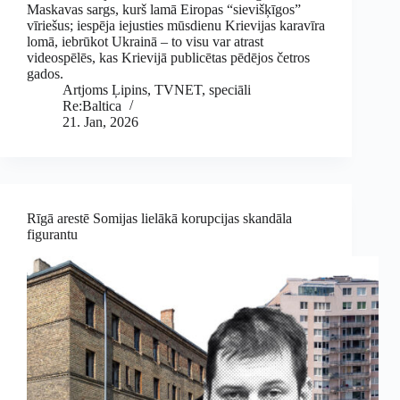
Maskavas sargs, kurš lamā Eiropas “sievišķīgos”
vīriešus; iespēja iejusties mūsdienu Krievijas karavīra
lomā, iebrūkot Ukrainā – to visu var atrast
videospēlēs, kas Krievijā publicētas pēdējos četros
gados.
Artjoms Ļipins, TVNET, speciāli
Re:Baltica
21. Jan, 2026
Rīgā arestē Somijas lielākā korupcijas skandāla
figurantu