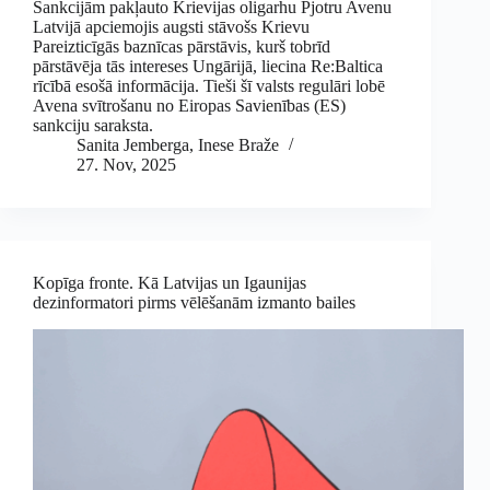
Sankcijām pakļauto Krievijas oligarhu Pjotru Avenu
Latvijā apciemojis augsti stāvošs Krievu
Pareizticīgās baznīcas pārstāvis, kurš tobrīd
pārstāvēja tās intereses Ungārijā, liecina Re:Baltica
rīcībā esošā informācija. Tieši šī valsts regulāri lobē
Avena svītrošanu no Eiropas Savienības (ES)
sankciju saraksta.
Sanita Jemberga
,
Inese Braže
27. Nov, 2025
Kopīga fronte. Kā Latvijas un Igaunijas
dezinformatori pirms vēlēšanām izmanto bailes