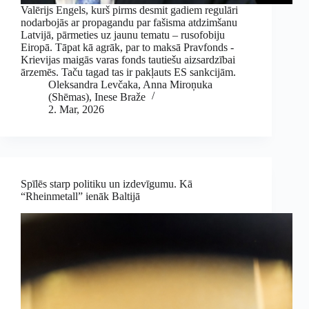
Valērijs Engels, kurš pirms desmit gadiem regulāri
nodarbojās ar propagandu par fašisma atdzimšanu
Latvijā, pārmeties uz jaunu tematu – rusofobiju
Eiropā. Tāpat kā agrāk, par to maksā Pravfonds -
Krievijas maigās varas fonds tautiešu aizsardzībai
ārzemēs. Taču tagad tas ir pakļauts ES sankcijām.
Oleksandra Levčaka
,
Anna Miroņuka
(Shēmas)
,
Inese Braže
2. Mar, 2026
Spīlēs starp politiku un izdevīgumu. Kā
“Rheinmetall” ienāk Baltijā