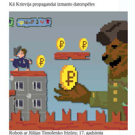
Kā Krievija propagandai izmanto datorspēles
Robots ar Jūlijas Timošenko frizūru; 17. gadsimta