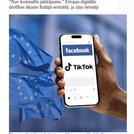
“Nav konstatēts pārkāpums.” Eiropas digitālās
drošības likums Baltijā nestrādā, ja ziņo lietotāji