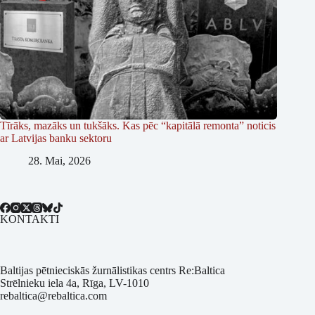
Tīrāks, mazāks un tukšāks. Kas pēc “kapitālā remonta” noticis
ar Latvijas banku sektoru
28. Mai, 2026
KONTAKTI
Baltijas pētnieciskās žurnālistikas centrs Re:Baltica
Strēlnieku iela 4a, Rīga, LV-1010
rebaltica@rebaltica.com