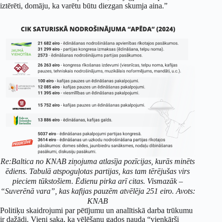
iztērēti, domāju, ka varētu būtu diezgan skumja aina.”
Re:Baltica no KNAB ziņojuma atlasīja pozīcijas, kurās minēts
ēdiens. Tabulā atspoguļotas partijas, kas tam tērējušas virs
pieciem tūkstošiem. Ēdienu pirka arī citas. Vismazāk –
“Suverēnā vara”, kas kafijas pauzēm atvēlēja 251 eiro. Avots:
KNAB
Politiķu skaidrojumi par pētījumu un analītiskā darba trūkumu
ir dažādi. Vieni saka, ka vēlēšanu gados nauda “vienkārši