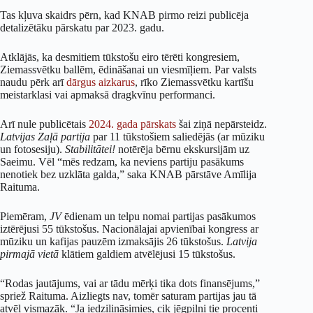
Tas kļuva skaidrs pērn, kad KNAB pirmo reizi publicēja
detalizētāku pārskatu par 2023. gadu.
Atklājās, ka desmitiem tūkstošu eiro tērēti kongresiem,
Ziemassvētku ballēm, ēdināšanai un viesmīļiem. Par valsts
naudu pērk arī
dārgus aizkarus
, rīko Ziemassvētku kartīšu
meistarklasi vai apmaksā dragkvīnu performanci.
Arī nule publicētais
2024. gada pārskats
šai ziņā nepārsteidz.
Latvijas Zaļā partija
par 11 tūkstošiem saliedējās (ar mūziku
un fotosesiju).
Stabilitātei!
notērēja bērnu ekskursijām uz
Saeimu. Vēl “mēs redzam, ka neviens partiju pasākums
nenotiek bez uzklāta galda,” saka KNAB pārstāve Amīlija
Raituma.
Piemēram,
JV
ēdienam un telpu nomai partijas pasākumos
iztērējusi 55 tūkstošus. Nacionālajai apvienībai kongress ar
mūziku un kafijas pauzēm izmaksājis 26 tūkstošus.
Latvija
pirmajā vietā
klātiem galdiem atvēlējusi 15 tūkstošus.
“Rodas jautājums, vai ar tādu mērķi tika dots finansējums,”
spriež Raituma. Aizliegts nav, tomēr saturam partijas jau tā
atvēl vismazāk. “Ja iedziļināsimies, cik jēgpilni tie procenti