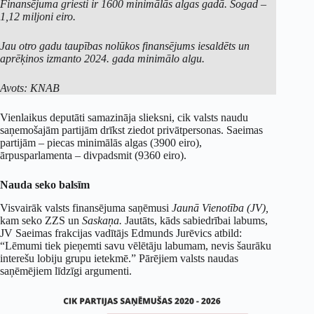
Finansējuma griesti ir 1600 minimālās algas gadā. Šogad –
1,12 miljoni eiro.
Jau otro gadu taupības nolūkos finansējums iesaldēts un
aprēķinos izmanto 2024. gada minimālo algu.
Avots: KNAB
Vienlaikus deputāti samazināja slieksni, cik valsts naudu
saņemošajām partijām drīkst ziedot privātpersonas. Saeimas
partijām – piecas minimālās algas (3900 eiro),
ārpusparlamenta – divpadsmit (9360 eiro).
Nauda seko balsīm
Visvairāk valsts finansējuma saņēmusi
Jaunā Vienotība (JV),
kam seko ZZS un
Saskaņa.
Jautāts, kāds sabiedrībai labums,
JV Saeimas frakcijas vadītājs Edmunds Jurēvics atbild:
“Lēmumi tiek pieņemti savu vēlētāju labumam, nevis šaurāku
interešu lobiju grupu ietekmē.” Pārējiem valsts naudas
saņēmējiem līdzīgi argumenti.