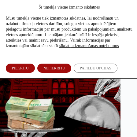
Skip
Šī tīmekļa vietne izmanto sīkdatnes
to
Atbalsti mūs
content
Mūsu tīmekļa vietnē tiek izmantotas sīkdatnes, lai nodrošinātu un
uzlabotu tīmekļa vietnes darbību, sniegtu vietnes apmeklētājiem
pielāgotu informāciju par mūsu produktiem un pakalpojumiem, analizētu
vietnes apmeklējumu. Lietotājam jebkurā brīdī ir iespēja piekrist,
Valsts miljoni partijām: mazāk korupcijas, vairāk banketu
atteikties vai mainīt savu piekrišanu. Vairāk informācijas par
izmantotajām sīkdatnēm skatīt
sīkdatņu izmantošanas noteikumos
.
Inese Braže
18. Mai, 2026
PIEKRĪTU
NEPIEKRĪTU
PAPILDU OPCIJAS