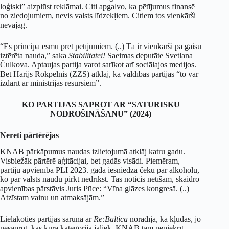
loģiski” aizplūst reklāmai. Citi apgalvo, ka pētījumus finansē
no ziedojumiem, nevis valsts līdzekļiem. Citiem tos vienkārši
nevajag.
“Es principā esmu pret pētījumiem. (..) Tā ir vienkārši pa gaisu
iztērēta nauda,” saka
Stabilitātei!
Saeimas deputāte Svetlana
Čulkova. Aptaujas partija varot sarīkot arī sociālajos medijos.
Bet Harijs Rokpelnis (ZZS) atklāj, ka valdības partijas “to var
izdarīt ar ministrijas resursiem”.
KO PARTIJAS SAPROT AR “SATURISKU
NODROŠINĀŠANU” (2024)
Nereti pārtērējas
KNAB pārkāpumus naudas izlietojumā atklāj katru gadu.
Visbiežāk pārtērē aģitācijai, bet gadās visādi. Piemēram,
partiju apvienība PLI 2023. gadā iesniedza čeku par alkoholu,
ko par valsts naudu pirkt nedrīkst. Tas noticis netīšām, skaidro
apvienības pārstāvis Juris Pūce: “Vīna glāzes kongresā. (..)
Atzīstam vainu un atmaksājām.”
Lielākoties partijas sarunā ar
Re:Baltica
norādīja, ka kļūdās, jo
nesaprot, kas kurā kategorijā jāliek. KNAB tam nepiekrīt –