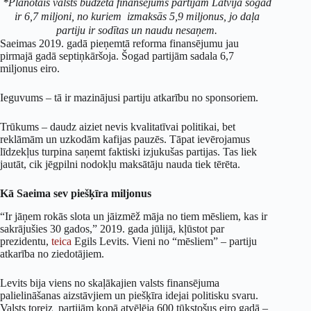
*Plānotais valsts budžeta finansējums partijām Latvijā šogad
ir 6,7 miljoni, no kuriem izmaksās 5,9 miljonus, jo daļa
partiju ir sodītas un naudu nesaņem.
Saeimas 2019. gadā pieņemtā reforma finansējumu jau
pirmajā gadā septiņkāršoja. Šogad partijām sadala 6,7
miljonus eiro.
Ieguvums – tā ir mazinājusi partiju atkarību no sponsoriem.
Trūkums – daudz aiziet nevis kvalitatīvai politikai, bet
reklāmām un uzkodām kafijas pauzēs. Tāpat ievērojamus
līdzekļus turpina saņemt faktiski izjukušas partijas. Tas liek
jautāt, cik jēgpilni nodokļu maksātāju nauda tiek tērēta.
Kā Saeima sev piešķīra miljonus
“Ir jāņem rokās slota un jāizmēž māja no tiem mēsliem, kas ir
sakrājušies 30 gados,” 2019. gada jūlijā, kļūstot par
prezidentu,
teica
Egils Levits. Vieni no “mēsliem” – partiju
atkarība no ziedotājiem.
Levits bija viens no skaļākajien valsts finansējuma
palielināšanas aizstāvjiem un piešķīra idejai politisku svaru.
Valsts toreiz partijām kopā atvēlēja 600 tūkstošus eiro gadā –