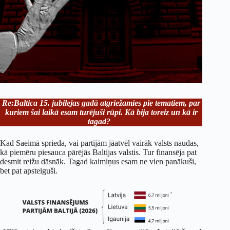
Re:Baltica 15. jubilejas gadā atgriežamies pie tematiem, par
kuriem šai laikā esam turējuši rūpi. Kā bija toreiz un kā ir
tagad?
Kad Saeimā sprieda, vai partijām jāatvēl vairāk valsts naudas,
kā piemēru piesauca pārējās Baltijas valstis. Tur finansēja pat
desmit reižu dāsnāk. Tagad kaimiņus esam ne vien panākuši,
bet pat apsteiguši.