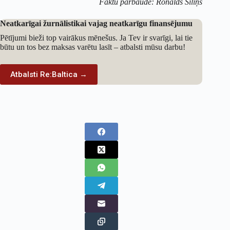
Faktu pārbaude: Ronalds Siliņš
Neatkarīgai žurnālistikai vajag neatkarīgu finansējumu
Pētījumi bieži top vairākus mēnešus. Ja Tev ir svarīgi, lai tie
būtu un tos bez maksas varētu lasīt – atbalsti mūsu darbu!
Atbalsti Re:Baltica →