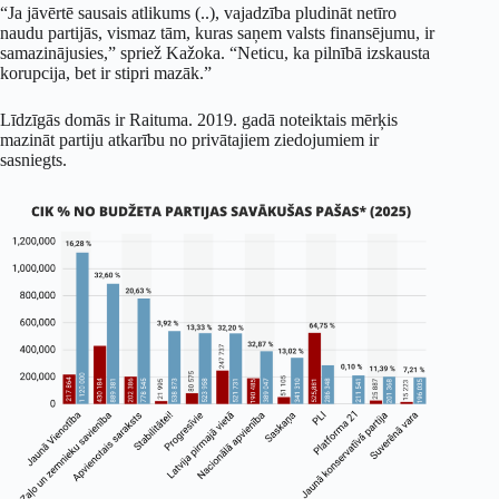
“Ja jāvērtē sausais atlikums (..), vajadzība pludināt netīro
naudu partijās, vismaz tām, kuras saņem valsts finansējumu, ir
samazinājusies,” spriež Kažoka. “Neticu, ka pilnībā izskausta
korupcija, bet ir stipri mazāk.”
Līdzīgās domās ir Raituma. 2019. gadā noteiktais mērķis
mazināt partiju atkarību no privātajiem ziedojumiem ir
sasniegts.