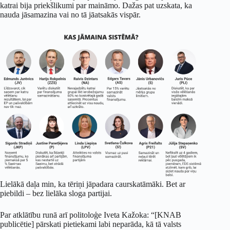
katrai bija priekšlikumi par maināmo. Dažas pat uzskata, ka
nauda jāsamazina vai no tā jāatsakās vispār.
Lielākā daļa min, ka tēriņi jāpadara caurskatāmāki. Bet ar
piebildi – bez lielāka sloga partijai.
Par atklātību runā arī politoloģe Iveta Kažoka: “[KNAB
publicētie] pārskati pietiekami labi neparāda, kā tā valsts