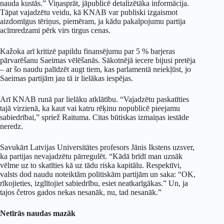
nauda kustās.” Viņasprāt, jāpublicē detalizētāka informācija.
Tāpat vajadzētu veidu, kā KNAB var publiski izgaismot
aizdomīgus tēriņus, piemēram, ja kādu pakalpojumu partija
acīmredzami pērk virs tirgus cenas.
Kažoka arī kritizē papildu finansējumu par 5 % barjeras
pārvarēšanu Saeimas vēlēšanās. Sākotnējā iecere bijusi pretēja
– ar šo naudu palīdzēt augt tiem, kas parlamentā neiekļūst, jo
Saeimas partijām jau tā ir lielākas iespējas.
Arī KNAB runā par lielāku atklātību. “Vajadzētu paskatīties
tajā virzienā, ka kaut vai katru rēķinu nopublicē pieejamu
sabiedrībai,” spriež Raituma. Citas būtiskas izmaiņas iestāde
neredz.
Savukārt Latvijas Universitātes profesors Jānis Ikstens uzsver,
ka partijas nevajadzētu pārregulēt. “Kādā brīdī man uznāk
vēlme uz to skatīties kā uz tādu riska kapitālu. Respektīvi,
valsts dod naudu noteiktām politiskām partijām un saka: “OK,
rīkojieties, izglītojiet sabiedrību, esiet neatkarīgākas.” Un, ja
tajos četros gados nekas nesanāk, nu, tad nesanāk.”
Netīrās naudas mazāk