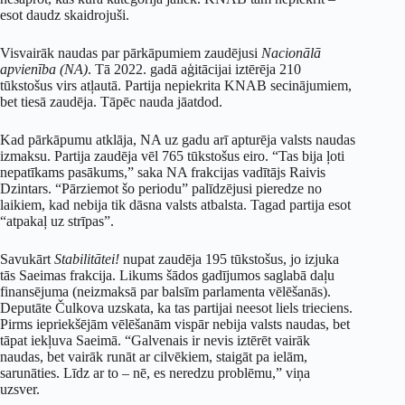
esot daudz skaidrojuši.
Visvairāk naudas par pārkāpumiem zaudējusi
Nacionālā
apvienība (NA)
. Tā 2022. gadā aģitācijai iztērēja 210
tūkstošus virs atļautā. Partija nepiekrita KNAB secinājumiem,
bet tiesā zaudēja. Tāpēc nauda jāatdod.
Kad pārkāpumu atklāja, NA uz gadu arī apturēja valsts naudas
izmaksu. Partija zaudēja vēl 765 tūkstošus eiro. “Tas bija ļoti
nepatīkams pasākums,” saka NA frakcijas vadītājs Raivis
Dzintars. “Pārziemot šo periodu” palīdzējusi pieredze no
laikiem, kad nebija tik dāsna valsts atbalsta. Tagad partija esot
“atpakaļ uz strīpas”.
Savukārt
Stabilitātei!
nupat zaudēja 195 tūkstošus, jo izjuka
tās Saeimas frakcija. Likums šādos gadījumos saglabā daļu
finansējuma (neizmaksā par balsīm parlamenta vēlēšanās).
Deputāte Čulkova uzskata, ka tas partijai neesot liels trieciens.
Pirms iepriekšējām vēlēšanām vispār nebija valsts naudas, bet
tāpat iekļuva Saeimā. “Galvenais ir nevis iztērēt vairāk
naudas, bet vairāk runāt ar cilvēkiem, staigāt pa ielām,
sarunāties. Līdz ar to – nē, es neredzu problēmu,” viņa
uzsver.