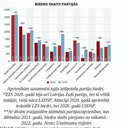
Apvienībām sasummēti tajās ietilpstošu partiju biedri.
*ZZS 2020. gadā bija arī Latvijas Zaļā partija, bet tā vēlāk
izstājās, vietā nāca LSDSP. Attiecīgi 2020. gadā apvienībā
ieskaitīti LZS biedri, bet 2026. gadā LSDSP.
**Ar divām zvaigznītēm atzīmētas partijas/apvienības, kas
dibinātas 2021. gadā, biedru skaits pieejams no nākamā –
2022. gada. Avots: Uzņēmumu reģistrs