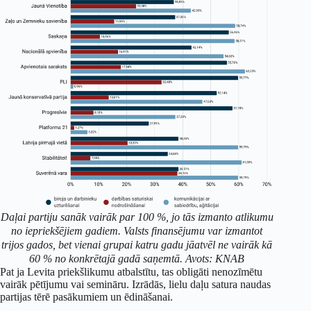
Daļai partiju sanāk vairāk par 100 %, jo tās izmanto atlikumu
no iepriekšējiem gadiem. Valsts finansējumu var izmantot
trijos gados, bet vienai grupai katru gadu jāatvēl ne vairāk kā
60 % no konkrētajā gadā saņemtā. Avots: KNAB
Pat ja Levita priekšlikumu atbalstītu, tas obligāti nenozīmētu
vairāk pētījumu vai semināru. Izrādās, lielu daļu satura naudas
partijas tērē pasākumiem un ēdināšanai.