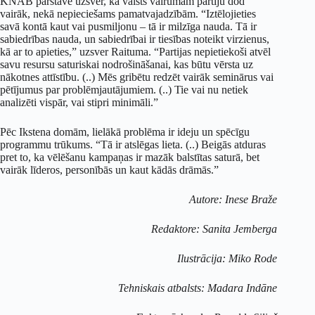
KNAB pārstāve uzsver, ka valsts vairumam partiju dod
vairāk, nekā nepieciešams pamatvajadzībām. “Iztēlojieties
savā kontā kaut vai pusmiljonu – tā ir milzīga nauda. Tā ir
sabiedrības nauda, un sabiedrībai ir tiesības noteikt virzienus,
kā ar to apieties,” uzsver Raituma. “Partijas nepietiekoši atvēl
savu resursu saturiskai nodrošināšanai, kas būtu vērsta uz
nākotnes attīstību. (..) Mēs gribētu redzēt vairāk seminārus vai
pētījumus par problēmjautājumiem. (..) Tie vai nu netiek
analizēti vispār, vai stipri minimāli.”
Pēc Ikstena domām, lielākā problēma ir ideju un spēcīgu
programmu trūkums. “Tā ir atslēgas lieta. (..) Beigās atduras
pret to, ka vēlēšanu kampaņas ir mazāk balstītas saturā, bet
vairāk līderos, personībās un kaut kādās drāmās.”
Autore: Inese Braže
Redaktore: Sanita Jemberga
Ilustrācija: Miko Rode
Tehniskais atbalsts: Madara Indāne