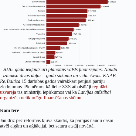
2026. gadā iekļauts arī plānotais valsts finansējums. Naudu
izmaksā divās daļās – gada sākumā un vidū. Avots: KNAB
Re:Baltica
15 darbības gados vairākkārt pētījusi partiju
ziedojumus. Piemēram, kā lielie ZZS atbalstītāji
regulāri
uzvarēja
tās ministriju iepirkumos vai kā
Latvijas attīstībai
organizēja nelikumīgu finansēšanas shēmu.
Kam tērē
Jau drīz pēc reformas kļuva skaidrs, ka partijas naudu dāsni
atvēl algām un aģitācijai, bet saturu atstāj novārtā.