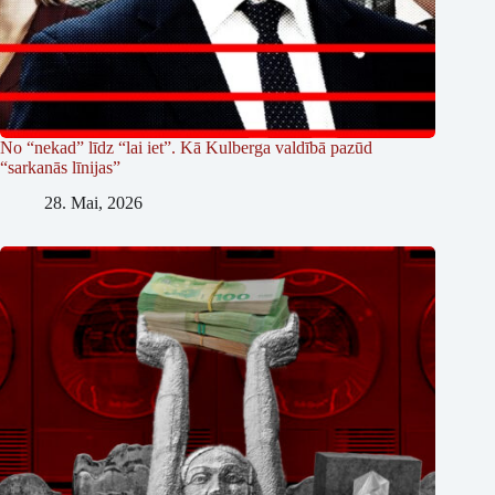
No “nekad” līdz “lai iet”. Kā Kulberga valdībā pazūd
“sarkanās līnijas”
28. Mai, 2026