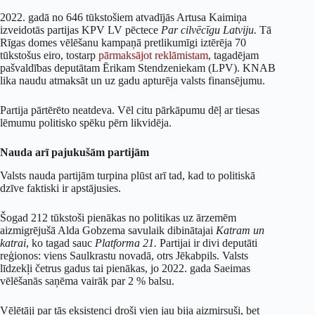
2022. gadā no 646 tūkstošiem atvadījās Artusa Kaimiņa
izveidotās partijas KPV LV pēctece
Par cilvēcīgu Latviju.
Tā
Rīgas domes vēlēšanu kampaņā pretlikumīgi iztērēja 70
tūkstošus eiro, tostarp
pārmaksājot reklāmistam
, tagadējam
pašvaldības deputātam Ērikam Stendzeniekam (LPV). KNAB
lika naudu atmaksāt un uz gadu apturēja valsts finansējumu.
Partija pārtērēto neatdeva. Vēl citu pārkāpumu dēļ ar tiesas
lēmumu politisko spēku pērn likvidēja.
Nauda arī pajukušām partijām
Valsts nauda partijām turpina plūst arī tad, kad to politiskā
dzīve faktiski ir apstājusies.
Šogad 212 tūkstoši pienākas no politikas uz ārzemēm
aizmigrējušā Alda Gobzema savulaik dibinātajai
Katram un
katrai
, ko tagad sauc
Platforma 21.
Partijai ir divi deputāti
reģionos: viens Saulkrastu novadā, otrs Jēkabpils. Valsts
līdzekļi četrus gadus tai pienākas, jo 2022. gada Saeimas
vēlēšanās saņēma vairāk par 2 % balsu.
Vēlētāji par tās eksistenci droši vien jau bija aizmirsuši, bet