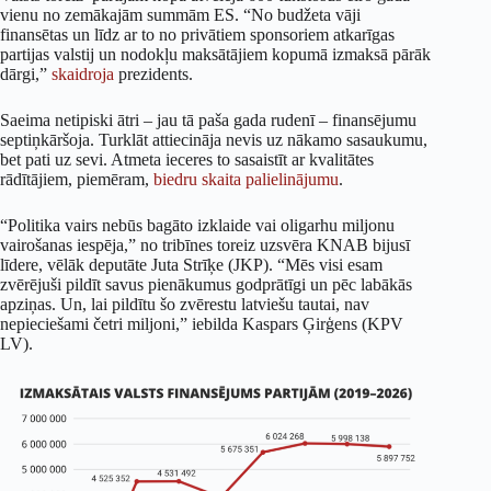
vienu no zemākajām summām ES. “No budžeta vāji
finansētas un līdz ar to no privātiem sponsoriem atkarīgas
partijas valstij un nodokļu maksātājiem kopumā izmaksā pārāk
dārgi,”
skaidroja
prezidents.
Saeima netipiski ātri – jau tā paša gada rudenī – finansējumu
septiņkāršoja. Turklāt attiecināja nevis uz nākamo sasaukumu,
bet pati uz sevi. Atmeta ieceres to sasaistīt ar kvalitātes
rādītājiem, piemēram,
biedru skaita palielinājumu
.
“Politika vairs nebūs bagāto izklaide vai oligarhu miljonu
vairošanas iespēja,” no tribīnes toreiz uzsvēra KNAB bijusī
līdere, vēlāk deputāte Juta Strīķe (JKP). “Mēs visi esam
zvērējuši pildīt savus pienākumus godprātīgi un pēc labākās
apziņas. Un, lai pildītu šo zvērestu latviešu tautai, nav
nepieciešami četri miljoni,” iebilda Kaspars Ģirģens (KPV
LV).