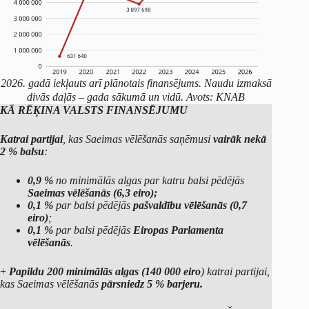
2026. gadā iekļauts arī plānotais finansējums. Naudu izmaksā
divās daļās – gada sākumā un vidū. Avots: KNAB
KĀ RĒĶINA VALSTS FINANSĒJUMU
Katrai partijai
, kas Saeimas vēlēšanās saņēmusi
vairāk nekā
2 % balsu
:
0,9 %
no minimālās algas par katru balsi pēdējās
Saeimas vēlēšanās (6,3 eiro);
0,1 %
par balsi pēdējās
pašvaldību vēlēšanās (0,7
eiro)
;
0,1 %
par balsi pēdējās
Eiropas Parlamenta
vēlēšanās
.
+
Papildu 200 minimālās algas (140 000 eiro
) katrai partijai,
kas Saeimas vēlēšanās
pārsniedz 5 % barjeru.