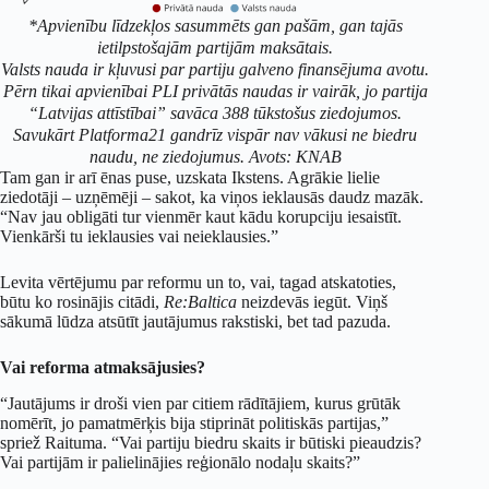
*Apvienību līdzekļos sasummēts gan pašām, gan tajās
ietilpstošajām partijām maksātais.
Valsts nauda ir kļuvusi par partiju galveno finansējuma avotu.
Pērn tikai apvienībai PLI privātās naudas ir vairāk, jo partija
“Latvijas attīstībai” savāca 388 tūkstošus ziedojumos.
Savukārt Platforma21 gandrīz vispār nav vākusi ne biedru
naudu, ne ziedojumus.
Avots: KNAB
Tam gan ir arī ēnas puse, uzskata Ikstens. Agrākie lielie
ziedotāji – uzņēmēji – sakot, ka viņos ieklausās daudz mazāk.
“Nav jau obligāti tur vienmēr kaut kādu korupciju iesaistīt.
Vienkārši tu ieklausies vai neieklausies.”
Levita vērtējumu par reformu un to, vai, tagad atskatoties,
būtu ko rosinājis citādi,
Re:Baltica
neizdevās iegūt. Viņš
sākumā lūdza atsūtīt jautājumus rakstiski, bet tad pazuda.
Vai reforma atmaksājusies?
“Jautājums ir droši vien par citiem rādītājiem, kurus grūtāk
nomērīt, jo pamatmērķis bija stiprināt politiskās partijas,”
spriež Raituma. “Vai partiju biedru skaits ir būtiski pieaudzis?
Vai partijām ir palielinājies reģionālo nodaļu skaits?”