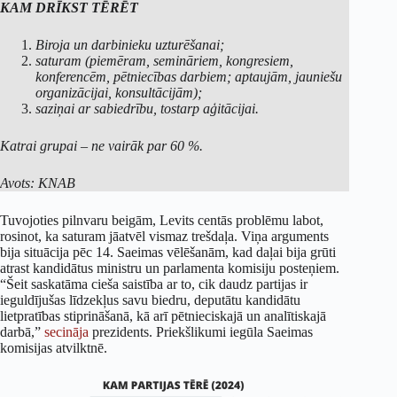
KAM DRĪKST TĒRĒT
Biroja un darbinieku uzturēšanai;
saturam (piemēram, semināriem, kongresiem,
konferencēm, pētniecības darbiem; aptaujām, jauniešu
organizācijai, konsultācijām);
saziņai ar sabiedrību, tostarp aģitācijai.
Katrai grupai – ne vairāk par 60 %.
Avots: KNAB
Tuvojoties pilnvaru beigām, Levits centās problēmu labot,
rosinot, ka saturam jāatvēl vismaz trešdaļa. Viņa arguments
bija situācija pēc 14. Saeimas vēlēšanām, kad daļai bija grūti
atrast kandidātus ministru un parlamenta komisiju posteņiem.
“Šeit saskatāma cieša saistība ar to, cik daudz partijas ir
ieguldījušas līdzekļus savu biedru, deputātu kandidātu
lietpratības stiprināšanā, kā arī pētnieciskajā un analītiskajā
darbā,”
secināja
prezidents. Priekšlikumi iegūla Saeimas
komisijas atvilktnē.