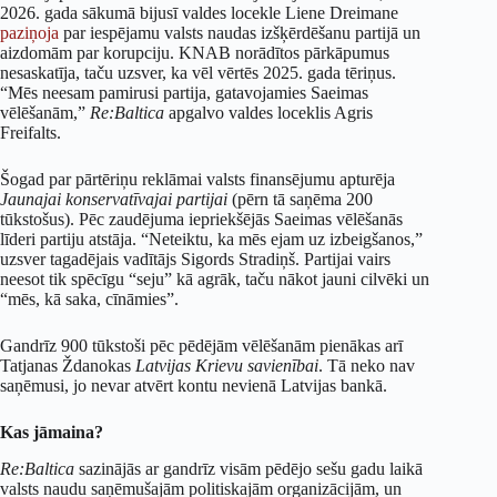
2026. gada sākumā bijusī valdes locekle Liene Dreimane
paziņoja
par iespējamu valsts naudas izšķērdēšanu partijā un
aizdomām par korupciju. KNAB norādītos pārkāpumus
nesaskatīja, taču uzsver, ka vēl vērtēs 2025. gada tēriņus.
“Mēs neesam pamirusi partija, gatavojamies Saeimas
vēlēšanām,”
Re:Baltica
apgalvo valdes loceklis Agris
Freifalts.
Šogad par pārtēriņu reklāmai valsts finansējumu apturēja
Jaunajai konservatīvajai partijai
(pērn tā saņēma
200
tūkstošus). Pēc zaudējuma iepriekšējās Saeimas vēlēšanās
līderi partiju atstāja. “Neteiktu, ka mēs ejam uz izbeigšanos,”
uzsver tagadējais vadītājs Sigords Stradiņš. Partijai vairs
neesot tik spēcīgu “seju” kā agrāk, taču nākot jauni cilvēki un
“mēs, kā saka, cīnāmies”.
Gandrīz 900 tūkstoši pēc pēdējām vēlēšanām pienākas arī
Tatjanas Ždanokas
Latvijas Krievu savienībai
. Tā neko nav
saņēmusi, jo nevar atvērt kontu nevienā Latvijas bankā.
Kas jāmaina?
Re:Baltica
sazinājās ar gandrīz visām pēdējo sešu gadu laikā
valsts naudu saņēmušajām politiskajām organizācijām, un