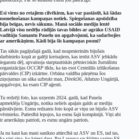
Esi viens no retajiem cilvēkiem, kas var pastāstīt, kā šādas
nomelnošanas kampaņas notiek. Spiegošanas apsūdzība
bija beigas, nevis sākums. Manā sociālo mediju lentē
Latvijā visu nedēļu rādījās tavas bildes ar agrāko
USAID
vadītāju Samantu Pauelu un apgalvojumi, ka sadarbojies
ar amerikāņiem. Kādi bija šīs kampaņas posmi?
Tas sākās pagājušajā gadā, kad neapmierināts bijušais
darbinieks kopā ar galēji kreisajiem, kas ienīst ASV jebkādu
ieganstu dēļ, apvainoja starptautiskās pētnieciskās žurnālistu
organizācijas
OCCRP
tīklu, ka tas esot Centrālās izlūkošanas
pārvaldes (CIP) izkārtne. Orbāna valdība pārņēma šos
ziņojumus un sāka uzbrukt man,
Direkt36
,
Atlatszo
Ungārijā,
apgalvojot, ka esam CIP aģenti.
Tu redzēji foto, kas uzņemts 2024. gadā, kad Pauela
apmeklēja Ungāriju, notika neliels apaļais galds ar mediju
pārstāvjiem. Esmu redzams foto kopā ar viņu un bijušo ASV
vēstnieku. Patiesībā lepojos, ka esmu šajā kompānijā. Viņi abi
ir amerikāņu patrioti, es esmu ungāru patriots.
Ja nu kaut kas mani sanikno attiecībā uz ASV un ES, tad tas,
ka viņi zina, ko krievi dara. Par Lavrova un Sijārto saziņu ES