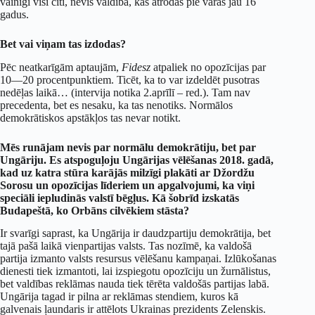
vainīgi visi citi, nevis valdība, kas atrodas pie varas jau 16
gadus.
Bet vai viņam tas izdodas?
Pēc neatkarīgām aptaujām,
Fidesz
atpaliek no opozīcijas par
10—20 procentpunktiem. Ticēt, ka to var izdeldēt pusotras
nedēļas laikā… (intervija notika 2.aprīlī – red.). Tam nav
precedenta, bet es nesaku, ka tas nenotiks. Normālos
demokrātiskos apstākļos tas nevar notikt.
Mēs runājam nevis par normālu demokrātiju, bet par
Ungāriju. Es atspoguļoju Ungārijas vēlēšanas 2018. gadā,
kad uz katra stūra karājās milzīgi plakāti ar Džordžu
Sorosu un opozīcijas līderiem un apgalvojumi, ka viņi
speciāli iepludinās valstī bēgļus. Kā šobrīd izskatās
Budapeštā, ko Orbāns cilvēkiem stāsta?
Ir svarīgi saprast, ka Ungārija ir daudzpartiju demokrātija, bet
tajā pašā laikā vienpartijas valsts. Tas nozīmē, ka valdošā
partija izmanto valsts resursus vēlēšanu kampaņai. Izlūkošanas
dienesti tiek izmantoti, lai izspiegotu opozīciju un žurnālistus,
bet valdības reklāmas nauda tiek tērēta valdošās partijas labā.
Ungārija tagad ir pilna ar reklāmas stendiem, kuros kā
galvenais ļaundaris ir attēlots Ukrainas prezidents Zelenskis.