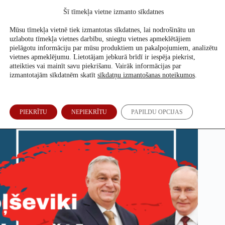
Skip
Šī tīmekļa vietne izmanto sīkdatnes
to
Atbalsti mūs
content
Mūsu tīmekļa vietnē tiek izmantotas sīkdatnes, lai nodrošinātu un
uzlabotu tīmekļa vietnes darbību, sniegtu vietnes apmeklētājiem
pielāgotu informāciju par mūsu produktiem un pakalpojumiem, analizētu
vietnes apmeklējumu. Lietotājam jebkurā brīdī ir iespēja piekrist,
Boļševiki Budapeštā
atteikties vai mainīt savu piekrišanu. Vairāk informācijas par
izmantotajām sīkdatnēm skatīt
sīkdatņu izmantošanas noteikumos
.
Sanita Jemberga
8. Apr, 2026
PIEKRĪTU
NEPIEKRĪTU
PAPILDU OPCIJAS