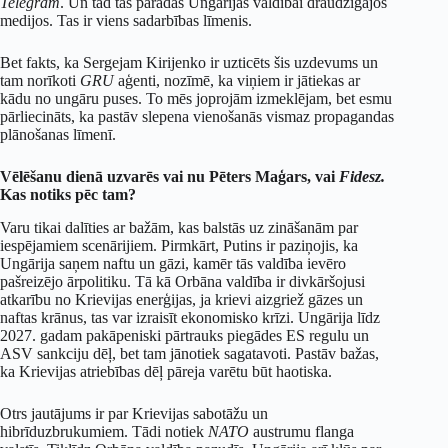
Telegram
. Un tad tas parādās Ungārijas valdībai draudzīgajos
medijos. Tas ir viens sadarbības līmenis.
Bet fakts, ka Sergejam Kirijenko ir uzticēts šis uzdevums un
tam norīkoti
GRU
aģenti, nozīmē, ka viņiem ir jātiekas ar
kādu no ungāru puses. To mēs joprojām izmeklējam, bet esmu
pārliecināts, ka pastāv slepena vienošanās vismaz propagandas
plānošanas līmenī.
Vēlēšanu dienā uzvarēs vai nu Pēters Maģars, vai
Fidesz.
Kas notiks pēc tam?
Varu tikai dalīties ar bažām, kas balstās uz zināšanām par
iespējamiem scenārijiem. Pirmkārt, Putins ir paziņojis, ka
Ungārija saņem naftu un gāzi, kamēr tās valdība ievēro
pašreizējo ārpolitiku. Tā kā Orbāna valdība ir divkāršojusi
atkarību no Krievijas enerģijas, ja krievi aizgriež gāzes un
naftas krānus, tas var izraisīt ekonomisko krīzi. Ungārija līdz
2027. gadam pakāpeniski pārtrauks piegādes ES regulu un
ASV sankciju dēļ, bet tam jānotiek sagatavoti. Pastāv bažas,
ka Krievijas atriebības dēļ pāreja varētu būt haotiska.
Otrs jautājums ir par Krievijas sabotāžu un
hibrīduzbrukumiem. Tādi notiek
NATO
austrumu flanga