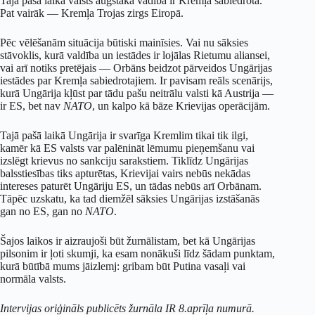
Tajā pašā laikā valsts augstākā vadība ir Kremļa sabiedrotā.
Pat vairāk — Kremļa Trojas zirgs Eiropā.
Pēc vēlēšanām situācija būtiski mainīsies. Vai nu sāksies
stāvoklis, kurā valdība un iestādes ir lojālas Rietumu aliansei,
vai arī notiks pretējais — Orbāns beidzot pārveidos Ungārijas
iestādes par Kremļa sabiedrotajiem. Ir pavisam reāls scenārijs,
kurā Ungārija kļūst par tādu pašu neitrālu valsti kā Austrija —
ir ES, bet nav
NATO
, un kalpo kā bāze Krievijas operācijām.
Tajā pašā laikā Ungārija ir svarīga Kremlim tikai tik ilgi,
kamēr kā ES valsts var palēnināt lēmumu pieņemšanu vai
izslēgt krievus no sankciju sarakstiem. Tiklīdz Ungārijas
balsstiesības tiks apturētas, Krievijai vairs nebūs nekādas
intereses paturēt Ungāriju ES, un tādas nebūs arī Orbānam.
Tāpēc uzskatu, ka tad diemžēl sāksies Ungārijas izstāšanās
gan no ES, gan no
NATO
.
Šajos laikos ir aizraujoši būt žurnālistam, bet kā Ungārijas
pilsonim ir ļoti skumji, ka esam nonākuši līdz šādam punktam,
kurā būtībā mums jāizlemj: gribam būt Putina vasaļi vai
normāla valsts.
Intervijas oriģināls publicēts žurnāla IR 8.aprīļa numurā.