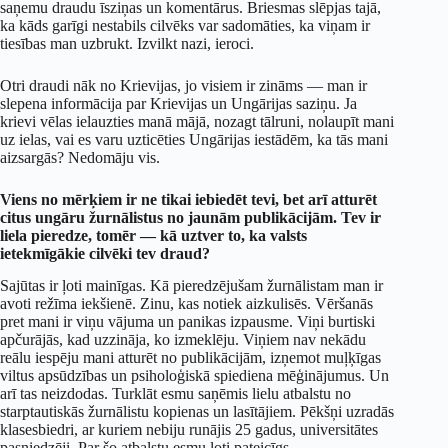
saņemu draudu īsziņas un komentārus. Briesmas slēpjas tajā,
ka kāds garīgi nestabils cilvēks var sadomāties, ka viņam ir
tiesības man uzbrukt. Izvilkt nazi, ieroci.
Otri draudi nāk no Krievijas, jo visiem ir zināms — man ir
slepena informācija par Krievijas un Ungārijas saziņu. Ja
krievi vēlas ielauzties manā mājā, nozagt tālruni, nolaupīt mani
uz ielas, vai es varu uzticēties Ungārijas iestādēm, ka tās mani
aizsargās? Nedomāju vis.
Viens no mērķiem ir ne tikai iebiedēt tevi, bet arī atturēt
citus ungāru žurnālistus no jaunām publikācijām. Tev ir
liela pieredze, tomēr — kā uztver to, ka valsts
ietekmīgākie cilvēki tev draud?
Sajūtas ir ļoti mainīgas. Kā pieredzējušam žurnālistam man ir
avoti režīma iekšienē. Zinu, kas notiek aizkulisēs. Vēršanās
pret mani ir viņu vājuma un panikas izpausme. Viņi burtiski
apčurājās, kad uzzināja, ko izmeklēju. Viņiem nav nekādu
reālu iespēju mani atturēt no publikācijām, izņemot muļķīgas
viltus apsūdzības un psiholoģiskā spiediena mēģinājumus. Un
arī tas neizdodas. Turklāt esmu saņēmis lielu atbalstu no
starptautiskās žurnālistu kopienas un lasītājiem. Pēkšņi uzradās
klasesbiedri, ar kuriem nebiju runājis 25 gadus, universitātes
pasniedzēji. Par šo atbalstu esmu ļoti pateicīgs.