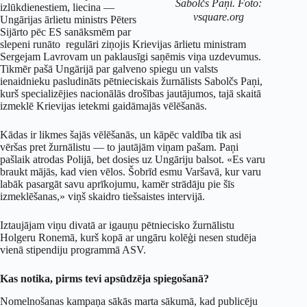
Sabolčs Paņi. Foto:
izlūkdienestiem, liecina —
vsquare.org
Ungārijas ārlietu ministrs Pēters
Sijārto pēc ES sanāksmēm par
slepeni runāto regulāri ziņojis Krievijas ārlietu ministram
Sergejam Lavrovam un paklausīgi saņēmis viņa uzdevumus.
Tikmēr pašā Ungārijā par galveno spiegu un valsts
ienaidnieku pasludināts pētnieciskais žurnālists Sabolčs Paņi,
kurš specializējies nacionālās drošības jautājumos, tajā skaitā
izmeklē Krievijas ietekmi gaidāmajās vēlēšanās.
Kādas ir likmes šajās vēlēšanās, un kāpēc valdība tik asi
vēršas pret žurnālistu — to jautājām viņam pašam. Paņi
pašlaik atrodas Polijā, bet dosies uz Ungāriju balsot. «Es varu
braukt mājās, kad vien vēlos. Šobrīd esmu Varšavā, kur varu
labāk pasargāt savu aprīkojumu, kamēr strādāju pie šīs
izmeklēšanas,» viņš skaidro tiešsaistes intervijā.
Iztaujājam viņu divatā ar igauņu pētniecisko žurnālistu
Holgeru Ronemā, kurš kopā ar ungāru kolēģi nesen studēja
vienā stipendiju programmā ASV.
Kas notika, pirms tevi apsūdzēja spiegošanā?
Nomelnošanas kampaņa sākās marta sākumā, kad publicēju