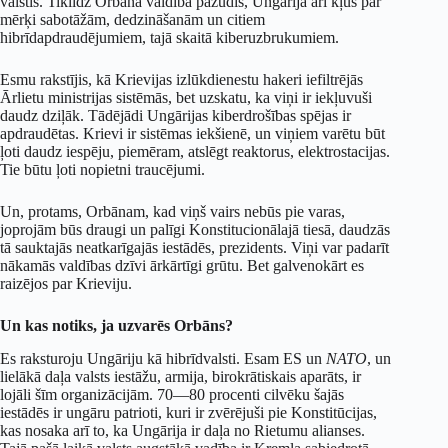
valstīs. Tiklīdz Orbāna valdība pazudīs, Ungārija arī kļūs par
mērķi sabotāžām, dedzināšanām un citiem
hibrīdapdraudējumiem, tajā skaitā kiberuzbrukumiem.
Esmu rakstījis, kā Krievijas izlūkdienestu hakeri iefiltrējās
Ārlietu ministrijas sistēmās, bet uzskatu, ka viņi ir iekļuvuši
daudz dziļāk. Tādējādi Ungārijas kiberdrošības spējas ir
apdraudētas. Krievi ir sistēmas iekšienē, un viņiem varētu būt
ļoti daudz iespēju, piemēram, atslēgt reaktorus, elektrostacijas.
Tie būtu ļoti nopietni traucējumi.
Un, protams, Orbānam, kad viņš vairs nebūs pie varas,
joprojām būs draugi un palīgi Konstitucionālajā tiesā, daudzās
tā sauktajās neatkarīgajās iestādēs, prezidents. Viņi var padarīt
nākamās valdības dzīvi ārkārtīgi grūtu. Bet galvenokārt es
raizējos par Krieviju.
Un kas notiks, ja uzvarēs Orbāns?
Es raksturoju Ungāriju kā hibrīdvalsti. Esam ES un
NATO
, un
lielākā daļa valsts iestāžu, armija, birokrātiskais aparāts, ir
lojāli šīm organizācijām. 70—80 procenti cilvēku šajās
iestādēs ir ungāru patrioti, kuri ir zvērējuši pie Konstitūcijas,
kas nosaka arī to, ka Ungārija ir daļa no Rietumu alianses.