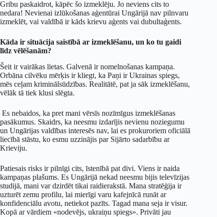
Gribu paskaidrot, kāpēc šo izmeklēju. Jo neviens cits to
nedara! Nevienai izlūkošanas aģentūrai Ungārijā nav pilnvaru
izmeklēt, vai valdībā ir kāds krievu aģents vai dubultaģents.
Kāda ir situācija saistībā ar izmeklēšanu, un ko tu gaidi
līdz vēlēšanām?
Šeit ir vairākas lietas. Galvenā ir nomelnošanas kampaņa.
Orbāna cilvēku mērķis ir kliegt, ka Paņi ir Ukrainas spiegs,
mēs ceļam kriminālsūdzības. Realitātē, pat ja sāk izmeklēšanu,
vēlāk tā tiek klusi slēgta.
Es nebaidos, ka pret mani vērsīs nozīmīgus izmeklēšanas
pasākumus. Skaidrs, ka neesmu izdarījis nevienu noziegumu
un Ungārijas valdības interesēs nav, lai es prokuroriem oficiālā
liecībā stāstu, ko esmu uzzinājis par Sijārto sadarbību ar
Krieviju.
Patiesais risks ir pilnīgi cits, īstenībā pat divi. Viens ir naida
kampaņas plašums. Es Ungārijā nekad neesmu bijis televīzijas
studijā, mani var dzirdēt tikai raidierakstā. Mana stratēģija ir
uzturēt zemu profilu, lai mierīgi varu kafejnīcā runāt ar
konfidenciālu avotu, netiekot pazīts. Tagad mana seja ir visur.
Kopā ar vārdiem «nodevējs, ukraiņu spiegs». Privāti jau