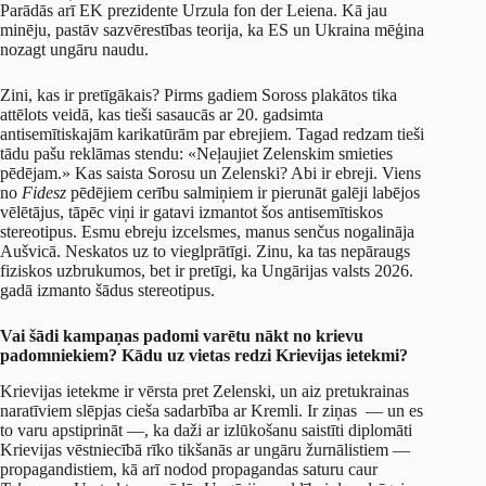
Parādās arī EK prezidente Urzula fon der Leiena. Kā jau
minēju, pastāv sazvērestības teorija, ka ES un Ukraina mēģina
nozagt ungāru naudu.
Zini, kas ir pretīgākais? Pirms gadiem Soross plakātos tika
attēlots veidā, kas tieši sasaucās ar 20. gadsimta
antisemītiskajām karikatūrām par ebrejiem. Tagad redzam tieši
tādu pašu reklāmas stendu: «Neļaujiet Zelenskim smieties
pēdējam.» Kas saista Sorosu un Zelenski? Abi ir ebreji. Viens
no
Fidesz
pēdējiem cerību salmiņiem ir pierunāt galēji labējos
vēlētājus, tāpēc viņi ir gatavi izmantot šos antisemītiskos
stereotipus. Esmu ebreju izcelsmes, manus senčus nogalināja
Aušvicā. Neskatos uz to vieglprātīgi. Zinu, ka tas nepāraugs
fiziskos uzbrukumos, bet ir pretīgi, ka Ungārijas valsts 2026.
gadā izmanto šādus stereotipus.
Vai šādi kampaņas padomi varētu nākt no krievu
padomniekiem? Kādu uz vietas redzi Krievijas ietekmi?
Krievijas ietekme ir vērsta pret Zelenski, un aiz pretukrainas
naratīviem slēpjas cieša sadarbība ar Kremli. Ir ziņas — un es
to varu apstiprināt —, ka daži ar izlūkošanu saistīti diplomāti
Krievijas vēstniecībā rīko tikšanās ar ungāru žurnālistiem —
propagandistiem, kā arī nodod propagandas saturu caur