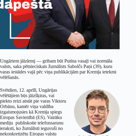
Ungāriem jāizlemj — gribam būt Putina vasaļi vai normāla
valsts, saka pētnieciskais žurnālists Sabolčs Paņi (39), kuru
varas iestādes vajā pēc viņa publikācijām par Kremļa ietekmi
vēlēšanās.
Svētdien, 12. aprīlī, Ungārijas
vēlētājiem būs jāizšķiras, vai
piekto reizi atstāt pie varas Viktoru
Orbānu, kamēr viņa valdība
izgaismojusies kā Kremļa spiegs
Eiropas Savienībā (ES). Vairāku
mediju
publiskotie telefonsarunu
ieraksti, ko žurnālisti ieguvuši no
nekonkretizētu Eiropas valstu