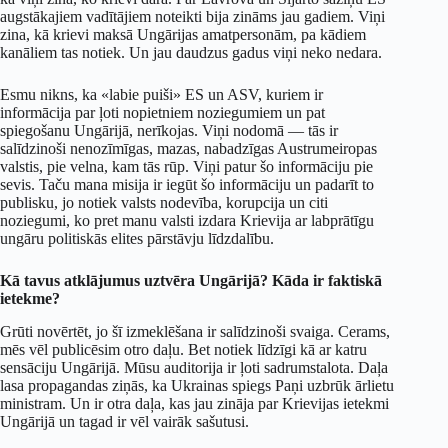
augstākajiem vadītājiem noteikti bija zināms jau gadiem. Viņi
zina, kā krievi maksā Ungārijas amatpersonām, pa kādiem
kanāliem tas notiek. Un jau daudzus gadus viņi neko nedara.
Esmu nikns, ka «labie puiši» ES un ASV, kuriem ir
informācija par ļoti nopietniem noziegumiem un pat
spiegošanu Ungārijā, nerīkojas. Viņi nodomā — tās ir
salīdzinoši nenozīmīgas, mazas, nabadzīgas Austrumeiropas
valstis, pie velna, kam tās rūp. Viņi patur šo informāciju pie
sevis. Taču mana misija ir iegūt šo informāciju un padarīt to
publisku, jo notiek valsts nodevība, korupcija un citi
noziegumi, ko pret manu valsti izdara Krievija ar labprātīgu
ungāru politiskās elites pārstāvju līdzdalību.
Kā tavus atklājumus uztvēra Ungārijā? Kāda ir faktiskā
ietekme?
Grūti novērtēt, jo šī izmeklēšana ir salīdzinoši svaiga. Cerams,
mēs vēl publicēsim otro daļu. Bet notiek līdzīgi kā ar katru
sensāciju Ungārijā. Mūsu auditorija ir ļoti sadrumstalota. Daļa
lasa propagandas ziņās, ka Ukrainas spiegs Paņi uzbrūk ārlietu
ministram. Un ir otra daļa, kas jau zināja par Krievijas ietekmi
Ungārijā un tagad ir vēl vairāk sašutusi.