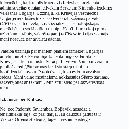
informāciju, ka Kremlis ir uzdevis Krievijas prezidenta
administrācijas otrajam cilvēkam Sergejam Kirijenko ietekmēt
vēlēšanas Ungārijā. Uzzināju, ka Krievijas vēstniecībā
Ungārijā ieradušies trīs ar Galveno izlūkošanas pārvaldi
(
GRU
) saistīti cilvēki, kas specializējas psiholoģiskajās
operācijās un sociālo tīklu manipulēšanā. Tam sekoja pirmais
uzbrukumu vilnis, valdošās partijas
Fidesz
frakcijas vadītājs
mani nosauca par ārvalstu aģentu.
Valdība uzzināja par maniem plāniem izmeklēt Ungārijas
ārlietu ministra Pētera Sijārto nelikumīgo sadarbību ar
Krievijas ārlietu ministru Sergeju Lavrovu. Viņi pārtvēra un
publicēja rediģētu sarunas ierakstu starp mani un
konfidenciālu avotu. Pasniedza tā, it kā es būtu ārvalstu
spiegs. Mani vaino mēģinājumā noklausīties Sijārto sarunas,
sazvērējoties ar Ukrainu. Ministru iztēlo par sazvērestības
upuri.
Izklausās pēc Kafkas.
Nē, pēc Padomju Savienības. Boļševiki apsūdzēja
ienaidniekus tajā, ko paši darīja. Jau daudzus gadus tā ir
Viktora Orbāna stratēģija, tāpēc neesmu pārsteigts.