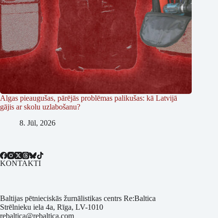
Algas pieaugušas, pārējās problēmas palikušas: kā Latvijā
gājis ar skolu uzlabošanu?
8. Jūl, 2026
KONTAKTI
Baltijas pētnieciskās žurnālistikas centrs Re:Baltica
Strēlnieku iela 4a, Rīga, LV-1010
rebaltica@rebaltica.com