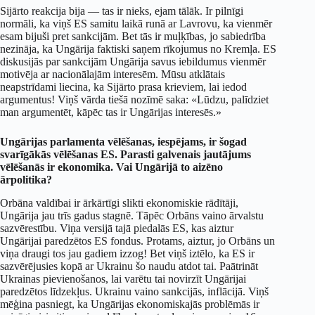
Sijārto reakcija bija — tas ir nieks, ejam tālāk. Ir pilnīgi
normāli, ka viņš ES samitu laikā runā ar Lavrovu, ka vienmēr
esam bijuši pret sankcijām. Bet tās ir muļķības, jo sabiedrība
nezināja, ka Ungārija faktiski saņem rīkojumus no Kremļa. ES
diskusijās par sankcijām Ungārija savus iebildumus vienmēr
motivēja ar nacionālajām interesēm. Mūsu atklātais
neapstrīdami liecina, ka Sijārto prasa krieviem, lai iedod
argumentus! Viņš vārda tiešā nozīmē saka: «Lūdzu, palīdziet
man argumentēt, kāpēc tas ir Ungārijas interesēs.»
Ungārijas parlamenta vēlēšanas, iespējams, ir šogad
svarīgākās vēlēšanas ES. Parasti galvenais jautājums
vēlēšanās ir ekonomika. Vai Ungārijā to aizēno
ārpolitika?
Orbāna valdībai ir ārkārtīgi slikti ekonomiskie rādītāji,
Ungārija jau trīs gadus stagnē. Tāpēc Orbāns vaino ārvalstu
sazvērestību. Viņa versijā tajā piedalās ES, kas aiztur
Ungārijai paredzētos ES fondus. Protams, aiztur, jo Orbāns un
viņa draugi tos jau gadiem izzog! Bet viņš iztēlo, ka ES ir
sazvērējusies kopā ar Ukrainu šo naudu atdot tai. Paātrināt
Ukrainas pievienošanos, lai varētu tai novirzīt Ungārijai
paredzētos līdzekļus. Ukrainu vaino sankcijās, inflācijā. Viņš
mēģina pasniegt, ka Ungārijas ekonomiskajās problēmās ir