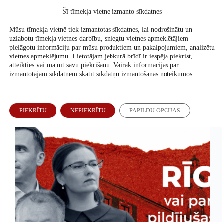
Skip
Šī tīmekļa vietne izmanto sīkdatnes
to
Atbalsti mūs
content
Mūsu tīmekļa vietnē tiek izmantotas sīkdatnes, lai nodrošinātu un
uzlabotu tīmekļa vietnes darbību, sniegtu vietnes apmeklētājiem
pielāgotu informāciju par mūsu produktiem un pakalpojumiem, analizētu
vietnes apmeklējumu. Lietotājam jebkurā brīdī ir iespēja piekrist,
Politiķu izteikumi
atteikties vai mainīt savu piekrišanu. Vairāk informācijas par
izmantotajām sīkdatnēm skatīt
sīkdatņu izmantošanas noteikumos
.
Vai partijas pildījušas solīto satiksmes jomā?
PIEKRĪTU
NEPIEKRĪTU
PAPILDU OPCIJAS