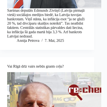
Saeimas deputāts Edmunds Zivtiņš (Latvija pirmajā
vietā) sociālajos medijos biedē, ka Latvija tuvojas
bankrotam. Viņš stāsta, ka inflācija esot “ja ne gluži
20 %, tad divciparu skaitļos noteikti”. Tas neatbilst
faktiem. Centrālās statistikas pārvaldes dati liecina,
ka inflācija šā gada martā bija 3,3 %. Arī bankrots
Latvijai nedraud.
Annija Petrova
7. Mai, 2025
Vai Rīgā drīz vairs nebūs grants ceļu?