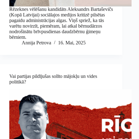
Rēzeknes vēlēšanu kandidāts Aleksandrs Bartaševičs
(Kopā Latvijai) sociālajos medijos kritizē pilsētas
pagaidu administrācijas algas. Viņš spriež, ka tās
varētu novirzīt, piemēram, lai atkal bērnudārzos
nodrošinātu brīvpusdienas daudzbērnu ģimeņu
bērniem.
Annija Petrova
16. Mai, 2025
Vai partijas pildījušas solīto mājokļu un vides
politikā?