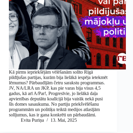
Kā pirms iepriekšējām vēlēšanām solīto Rīgā
pildījušas partijas, kurām bija lielākā iespēja ietekmēt
lēmumus? Pārbaudījām četru sarakstu programmas.
JV, NA/LRA un JKP, kas pie varas bija visus 4,5
gadus, kā arī A/Par!, Progresīvie, jo lielākā daļa
apvienības deputātu koalīcijā bija vairāk nekā pusi
šīs domes sasaukuma. No partiju priekšvēlēšanu
programmām un politiķu teiktā medijos atlasījām
solījumus, kas ir gana konkrēti un pārbaudāmi.
Evita Puriņa
13. Mai, 2025