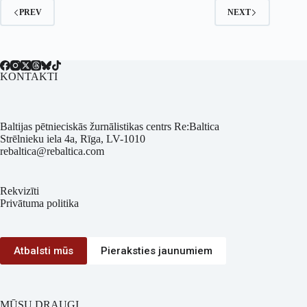
PREV
NEXT
KONTAKTI
Baltijas pētnieciskās žurnālistikas centrs Re:Baltica
Strēlnieku iela 4a, Rīga, LV-1010
rebaltica@rebaltica.com
Rekvizīti
Privātuma politika
Atbalsti mūs
Pieraksties jaunumiem
MŪSU DRAUGI