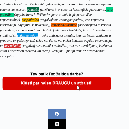
virtuāla laboratorija. Pārbaudīto faktu vērtējumam izmantojam sešas iespējamās
atzīmes un krāsas:
patiesība
(izteikums ir precīzs un faktoloģiski pierādāms),
tuvu
patiesībai
(apgalvojums ir lielākoties patiess, taču ir pieļautas sīkas
neprecizitātes),
puspatiesība
(apgalvojums satur gan patiesu, gan nepatiesu
informāciju, daļa faktu ir noklusēta),
drīzāk nav taisnība
(apgalvojumā ir kripata
patiesības, taču nav ņemti vērā būtiski fakti un/vai konteksts, līdz ar to izteikums ir
maldinošs),
trūkst konteksta
– tiek salīdzinātas nesalīdzināmas lietas, izteikums ir
pretrunā ar paša iepriekš teikto vai darīto vai trūkst būtiskas papildu informācijas
un
nav taisnība
(apgalvojums neatbilst patiesībai, tam nav pierādījumu, izteikuma
autors neapzināti maldina vai melo). Vērtējumu piešķir vismaz divi redaktori
vienojoties.