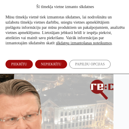
Skip
Šī tīmekļa vietne izmanto sīkdatnes
to
Atbalsti mūs
content
Mūsu tīmekļa vietnē tiek izmantotas sīkdatnes, lai nodrošinātu un
uzlabotu tīmekļa vietnes darbību, sniegtu vietnes apmeklētājiem
pielāgotu informāciju par mūsu produktiem un pakalpojumiem, analizētu
vietnes apmeklējumu. Lietotājam jebkurā brīdī ir iespēja piekrist,
Mediji opozīcijas akcijas atspoguļo; protestam Doma laukumā
atteikties vai mainīt savu piekrišanu. Vairāk informācijas par
nav dota valsts nauda
izmantotajām sīkdatnēm skatīt
sīkdatņu izmantošanas noteikumos
.
Annija Petrova
7. Nov, 2025
PIEKRĪTU
NEPIEKRĪTU
PAPILDU OPCIJAS