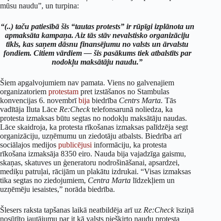
mūsu naudu”, un turpina:
“(..) taču patiesībā šis “tautas protests” ir rūpīgi izplānota un
apmaksāta kampaņa. Aiz tās stāv nevalstisko organizāciju
tīkls, kas saņem dāsnu finansējumu no valsts un ārvalstu
fondiem. Citiem vārdiem — šis pasākums tiek atbalstīts par
nodokļu maksātāju naudu.”
Šiem apgalvojumiem nav pamata. Viens no galvenajiem
organizatoriem
protestam
pret izstāšanos no Stambulas
konvencijas 6. novembrī
bija
biedrība
Centrs Marta.
Tās
vadītāja Iluta Lāce
Re:Check
telefonsarunā noliedza, ka
protesta izmaksas būtu segtas no nodokļu maksātāju naudas.
Lāce skaidroja, ka protesta rīkošanas izmaksas palīdzēja segt
organizāciju, uzņēmumu un ziedotāju atbalsts. Biedrība arī
sociālajos medijos
publicējusi
informāciju, ka protesta
rīkošana izmaksāja 8350 eiro. Nauda bija vajadzīga gaismu,
skaņas, skatuves un ģeneratoru nodrošināšanai, apsardzei,
mediķu patruļai, rācijām un plakātu izdrukai. “Visas izmaksas
tika segtas no ziedojumiem,
Centra Marta
līdzekļiem un
uzņēmēju iesaistes,” norāda biedrība.
Šlesers raksta tapšanas laikā neatbildēja arī uz
Re:Check
īsziņā
nosūtīto jautājumu par it kā valsts piešķirto naudu protesta