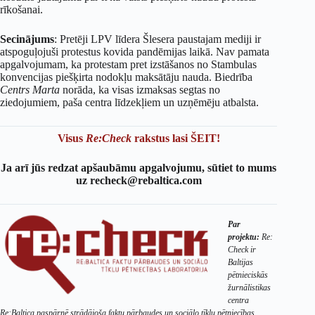
rīkošanai.
Secinājums
: Pretēji LPV līdera Šlesera paustajam mediji ir
atspoguļojuši protestus kovida pandēmijas laikā. Nav pamata
apgalvojumam, ka protestam pret izstāšanos no Stambulas
konvencijas piešķirta nodokļu maksātāju nauda. Biedrība
Centrs Marta
norāda, ka visas izmaksas segtas no
ziedojumiem, paša centra līdzekļiem un uzņēmēju atbalsta.
Visus
Re:Check
rakstus lasi ŠEIT!
Ja arī jūs redzat apšaubāmu apgalvojumu, sūtiet to mums
uz recheck@rebaltica.com
Par
projektu:
Re:
Check ir
Baltijas
pētnieciskās
žurnālistikas
centra
Re:Baltica paspārnē strādājoša faktu pārbaudes un sociālo tīklu pētniecības