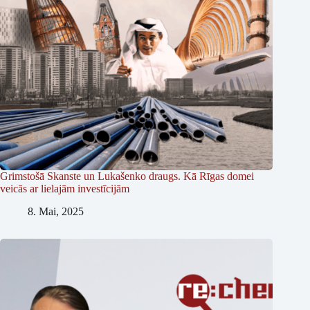
Grimstošā Skanste un Lukašenko draugs. Kā Rīgas domei
veicās ar lielajām investīcijām
8. Mai, 2025