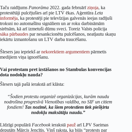
Taču raidījums
Panorāma
2022. gada februārī
ziņoja
, ka
protestētāji pulcējušies arī pie LTV ēkas. Aģentūra
Leta
informēja
, ka protestēji pie televīzijas galvenās ieejas radījuši
troksni no automašīnu signāliem un ar roku darbināmām
sirēnām, kā arī izmetuši dūmu sveci. Toreiz Valsts policija
sāka
pārbaudes
par nesankcionētu pulcēšanos, neatļautu skaņu
iekārtu izmantošanu un LTV darba traucēšanu.
Šlesers jau iepriekš ar
nekorektiem argumentiem
pārmetis
medijiem viņa ignorēšanu.
Vai protestam pret izstāšanos no Stambulas konvencijas
dota nodokļu nauda?
Šlesers tajā pašā ierakstā arī klāsta:
“Šodien protestu organizē organizācijas, kurām naudu
nodrošina progresīvā Vienotības valdība, no SIF un citiem
fondiem!
Tas nozīmē, ka šiem protestiem tiek piešķirta
nodokļu maksātāju nauda.”
Līdzīgi populārā
Facebook
ierakstā
pauž
arī LPV Saeimas
deputāts Mārcis Jencītis. Viņš raksta, ka bijis “protests par