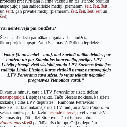
protestus pret Krišjāņa Kariņa valdību un tās īstenoto politiku
atspoguļoja gan sabiedriskie mediji (piemēram,
šeit
,
šeit
,
šeit
un
šeit
), gan privātie mediji (piemēram,
šeit
,
šeit
,
šeit
,
šeit
un
šeit
).
Vai neintervēja par budžetu?
Šlesers arī raksta par nākama gada valsts budžeta
likumprojekta apspriešanu Saeimas sēdē dienu iepriekš:
“
Vakar [5. novembrī – aut.], kad Saeimā notika debates par
budžetu un par Stambulas konvenciju, partijas LPV –
Latvija pirmajā vietā viedokli pauda LPV Saeimas frakcijas
vadītāja Linda Liepiņa, kuras viedokli nemaz neatspoguļoja
LTV Panorāma savā sižetā, jo viņas teiktais nepatika
progresīvās Vienotības varai!
”
Divarpus minūšu garajā LTV
Panorāmas
sižetā tiešām
neatspoguļoja
Liepiņas teikto. Taču Šlesers noklusē, ka sižetā
izskanēja citas LPV deputātes – Ramonas Petravičas –
teiktais. Turklāt nākamajā rītā LTV raidījumā
Rīta Panorāma
sešas minūtes par budžetu
tiešraidē intervēja
vēl vienu LPV
Saeimas deputāti – Ilzi Stobovu. Tāpat 6. novembra
Panorāmas
sižetā
parādīja trīs citu opozīcijas deputātu –