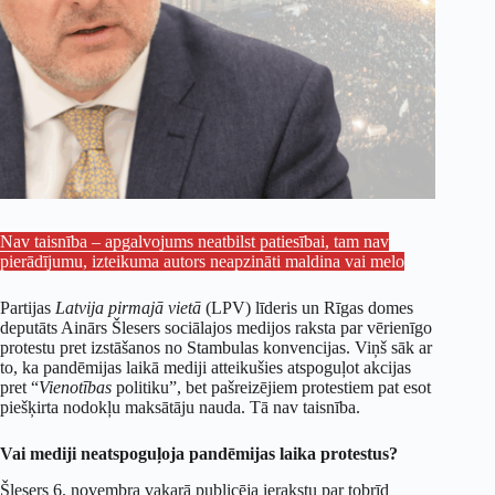
Nav taisnība – apgalvojums neatbilst patiesībai, tam nav
pierādījumu, izteikuma autors neapzināti maldina vai melo
Partijas
Latvija pirmajā vietā
(LPV) līderis un Rīgas domes
deputāts Ainārs Šlesers sociālajos medijos raksta par vērienīgo
protestu pret izstāšanos no Stambulas konvencijas. Viņš sāk ar
to, ka pandēmijas laikā mediji atteikušies atspoguļot akcijas
pret “
Vienotības
politiku”, bet pašreizējiem protestiem pat esot
piešķirta nodokļu maksātāju nauda. Tā nav taisnība.
Vai mediji neatspoguļoja pandēmijas laika protestus?
Šlesers 6. novembra vakarā publicēja ierakstu par tobrīd