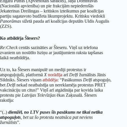
Edgara Putras (Apvienotais saraksts), Jāņa Dombravas
(Nacionālā apvienība) un pie frakcijām nepiederošās
Jekaterinas Dreilingas – kritiskos izteikumus par koalīcijas
partiju sagatavoto budžeta likumprojektu. Kritisku viedokli
Panorāmas
sižetā pauda arī koalīcijas deputāts Uldis Augulis
(ZZS).
Ko atbildēja Šlesers?
Re:Check
centās sazināties ar Šleseru. Viņš uz telefona
zvaniem un nosūtīto īsziņu ar jautājumiem raksta tapšanas
laikā neatbildēja.
Uz to, ka Šlesers manipulē un mediji protestus ir
atspoguļojuši, platformā
X
norādīja
arī
Delfi
žurnālists Jānis
Sildniks. Šlesers viņam
atbildēja
: “Pasākumus
Delfi
atspoguļo,
bet
Delfi
nekad neatbalstīja un nereklamēja protestus PRET
vakcināciju un citus!” Viņš arī atgādināja par kovida laika
protestu pie
Latvijas Televīzijas
ēkas Zaķusalā. Šlesers
rakstīja:
“(..)
diemžēl, no LTV puses šis pasākums ne tikai netika
atspoguļots
, bet uz šo protestu neatnāca pat neviens
žurnālists
”.