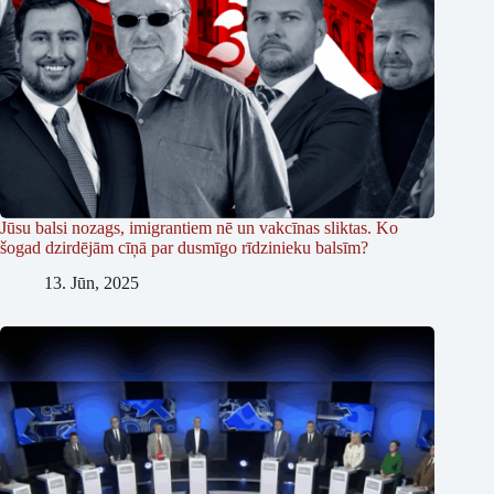
Jūsu balsi nozags, imigrantiem nē un vakcīnas sliktas. Ko
šogad dzirdējām cīņā par dusmīgo rīdzinieku balsīm?
13. Jūn, 2025