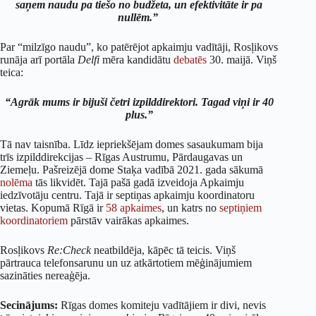
saņem naudu pa tiešo no budžeta, un efektivitāte ir pa
nullēm.”
Par “milzīgo naudu”, ko patērējot apkaimju vadītāji, Rosļikovs
runāja arī portāla
Delfi
mēra kandidātu
debatēs
30. maijā. Viņš
teica:
“Agrāk mums ir bijuši četri izpilddirektori. Tagad viņi ir 40
plus.”
Tā nav taisnība. Līdz iepriekšējam domes sasaukumam bija
trīs izpilddirekcijas – Rīgas Austrumu, Pārdaugavas un
Ziemeļu. Pašreizējā dome Staķa vadībā 2021. gada sākumā
nolēma
tās likvidēt. Tajā pašā gadā izveidoja Apkaimju
iedzīvotāju centru. Tajā ir septiņas apkaimju koordinatoru
vietas. Kopumā Rīgā ir
58 apkaimes
, un katrs no
septiņiem
koordinatoriem
pārstāv vairākas apkaimes.
Rosļikovs
Re:Check
neatbildēja, kāpēc tā teicis. Viņš
pārtrauca telefonsarunu un uz atkārtotiem mēģinājumiem
sazināties nereaģēja.
Secinājums:
Rīgas domes komiteju vadītājiem ir divi, nevis