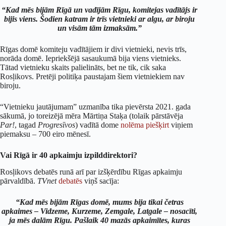
“Kad mēs bijām Rīgā un vadījām Rīgu, komitejas vadītājs ir
bijis viens. Šodien katram ir trīs vietnieki ar algu, ar biroju
un visām tām izmaksām.”
Rīgas domē komiteju vadītājiem ir divi vietnieki, nevis trīs,
norāda domē. Iepriekšējā sasaukumā bija viens vietnieks.
Tātad vietnieku skaits palielināts, bet ne tik, cik saka
Rosļikovs. Pretēji politiķa paustajam šiem vietniekiem nav
biroju.
“Vietnieku jautājumam” uzmanība tika pievērsta 2021. gada
sākumā, jo toreizējā mēra Mārtiņa Staķa (tolaik pārstāvēja
Par!
, tagad
Progresīvos
) vadītā dome
nolēma piešķirt
viņiem
piemaksu – 700 eiro mēnesī.
Vai Rīgā ir 40 apkaimju izpilddirektori?
Rosļikovs debatēs runā arī par izšķērdību Rīgas apkaimju
pārvaldībā.
TVnet
debatēs
viņš sacīja:
“Kad mēs bijām Rīgas domē, mums bija tikai četras
apkaimes – Vidzeme, Kurzeme, Zemgale, Latgale – nosacīti,
ja mēs dalām Rīgu. Pašlaik 40 mazās apkaimītes, kuras