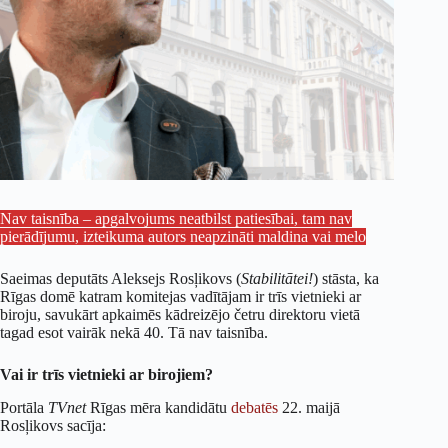
Nav taisnība – apgalvojums neatbilst patiesībai, tam nav
pierādījumu, izteikuma autors neapzināti maldina vai melo
Saeimas deputāts Aleksejs Rosļikovs (
Stabilitātei!
) stāsta, ka
Rīgas domē katram komitejas vadītājam ir trīs vietnieki ar
biroju, savukārt apkaimēs kādreizējo četru direktoru vietā
tagad esot vairāk nekā 40. Tā nav taisnība.
Vai ir trīs vietnieki ar birojiem?
Portāla
TVnet
Rīgas mēra kandidātu
debatēs
22. maijā
Rosļikovs sacīja: