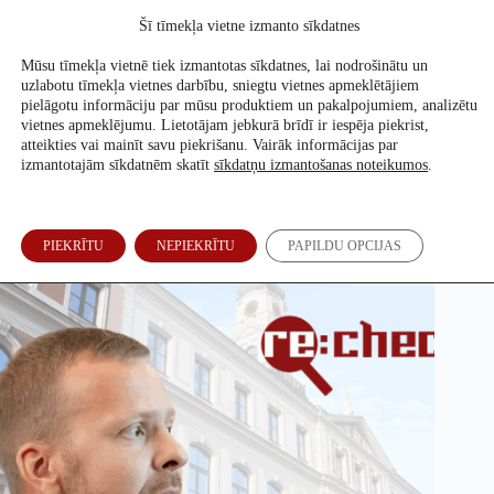
Skip
Šī tīmekļa vietne izmanto sīkdatnes
to
Atbalsti mūs
content
Mūsu tīmekļa vietnē tiek izmantotas sīkdatnes, lai nodrošinātu un
uzlabotu tīmekļa vietnes darbību, sniegtu vietnes apmeklētājiem
pielāgotu informāciju par mūsu produktiem un pakalpojumiem, analizētu
vietnes apmeklējumu. Lietotājam jebkurā brīdī ir iespēja piekrist,
Vai Rīgā ir 40 apkaimju direktori un domes komitejās trīs
atteikties vai mainīt savu piekrišanu. Vairāk informācijas par
vadītāju vietnieki?
izmantotajām sīkdatnēm skatīt
sīkdatņu izmantošanas noteikumos
.
Evita Puriņa
3. Jūn, 2025
PIEKRĪTU
NEPIEKRĪTU
PAPILDU OPCIJAS