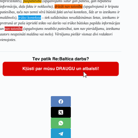
neprecizitātes),
puspatiesība
(apgalvojums satur gan patiesu, gan nepatiesu
informāciju, daļa faktu ir noklusēta),
drīzāk nav taisnība
(apgalvojumā ir kripata
patiesības, taču nav ņemti vērā būtiski fakti un/vai konteksts, līdz ar to izteikums ir
maldinošs),
trūkst konteksta
– tiek salīdzinātas nesalīdzināmas lietas, izteikums ir
pretrunā ar paša iepriekš teikto vai darīto vai trūkst būtiskas papildu informācijas
un
nav taisnība
(apgalvojums neatbilst patiesībai, tam nav pierādījumu, izteikuma
autors neapzināti maldina vai melo). Vērtējumu piešķir vismaz divi redaktori
vienojoties.