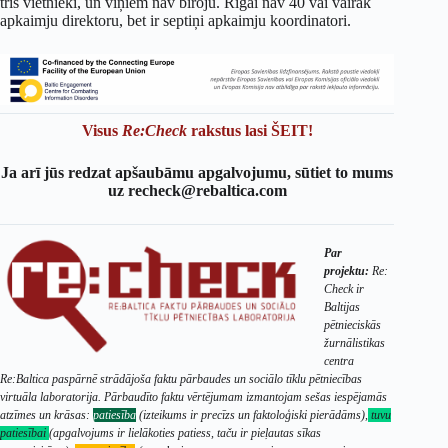
trīs vietnieki, un viņiem nav biroju. Rīgai nav 40 vai vairāk
apkaimju direktoru, bet ir septiņi apkaimju koordinatori.
Visus
Re:Check
rakstus lasi ŠEIT!
Ja arī jūs redzat apšaubāmu apgalvojumu, sūtiet to mums
uz recheck@rebaltica.com
Par
projektu:
Re:
Check ir
Baltijas
pētnieciskās
žurnālistikas
centra
Re:Baltica paspārnē strādājoša faktu pārbaudes un sociālo tīklu pētniecības
virtuāla laboratorija. Pārbaudīto faktu vērtējumam izmantojam sešas iespējamās
atzīmes un krāsas:
patiesība
(izteikums ir precīzs un faktoloģiski pierādāms),
tuvu
patiesībai
(apgalvojums ir lielākoties patiess, taču ir pieļautas sīkas