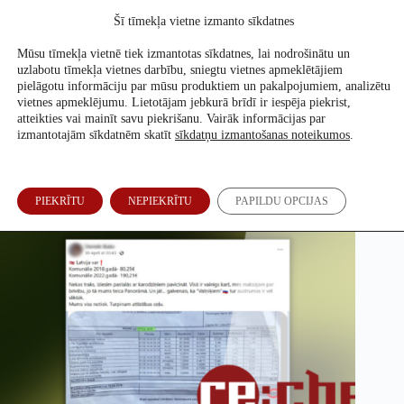
Skip
Šī tīmekļa vietne izmanto sīkdatnes
to
Atbalsti mūs
content
Mūsu tīmekļa vietnē tiek izmantotas sīkdatnes, lai nodrošinātu un
uzlabotu tīmekļa vietnes darbību, sniegtu vietnes apmeklētājiem
pielāgotu informāciju par mūsu produktiem un pakalpojumiem, analizētu
vietnes apmeklējumu. Lietotājam jebkurā brīdī ir iespēja piekrist,
Rēķini nav salīdzināmi; apgalvojumi par cenu kāpumu
atteikties vai mainīt savu piekrišanu. Vairāk informācijas par
maldinoši
izmantotajām sīkdatnēm skatīt
sīkdatņu izmantošanas noteikumos
.
Ronalds Siliņš
18. Mai, 2022
PIEKRĪTU
NEPIEKRĪTU
PAPILDU OPCIJAS