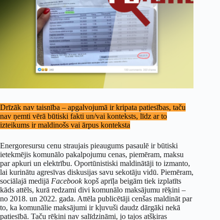
Drīzāk nav taisnība – apgalvojumā ir kripata patiesības, taču
nav ņemti vērā būtiski fakti un/vai konteksts, līdz ar to
izteikums ir maldinošs vai ārpus konteksta
Energoresursu cenu straujais pieaugums pasaulē ir būtiski
ietekmējis komunālo pakalpojumu cenas, piemēram, maksu
par apkuri un elektrību. Oportūnistiski maldinātāji to izmanto,
lai kurinātu agresīvas diskusijas savu sekotāju vidū. Piemēram,
sociālajā medijā
Facebook
kopš aprīļa beigām tiek izplatīts
kāds attēls, kurā redzami divi komunālo maksājumu rēķini –
no 2018. un 2022. gada. Attēla publicētāji cenšas maldināt par
to, ka komunālie maksājumi ir kļuvuši daudz dārgāki nekā
patiesībā. Taču rēķini nav salīdzināmi, jo tajos atšķiras