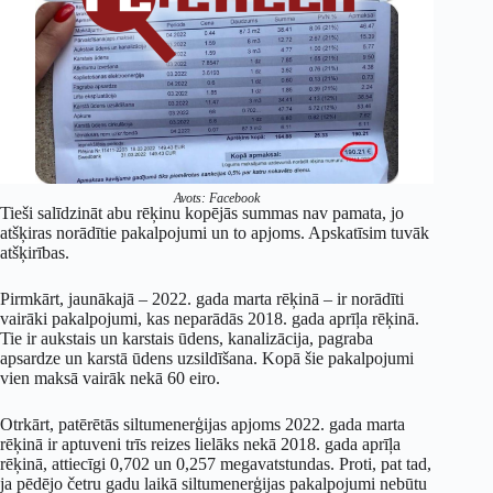
Avots: Facebook
Tieši salīdzināt abu rēķinu kopējās summas nav pamata, jo
atšķiras norādītie pakalpojumi un to apjoms. Apskatīsim tuvāk
atšķirības.
Pirmkārt, jaunākajā – 2022. gada marta rēķinā – ir norādīti
vairāki pakalpojumi, kas neparādās 2018. gada aprīļa rēķinā.
Tie ir aukstais un karstais ūdens, kanalizācija, pagraba
apsardze un karstā ūdens uzsildīšana. Kopā šie pakalpojumi
vien maksā vairāk nekā 60 eiro.
Otrkārt, patērētās siltumenerģijas apjoms 2022. gada marta
rēķinā ir aptuveni trīs reizes lielāks nekā 2018. gada aprīļa
rēķinā, attiecīgi 0,702 un 0,257 megavatstundas. Proti, pat tad,
ja pēdējo četru gadu laikā siltumenerģijas pakalpojumi nebūtu