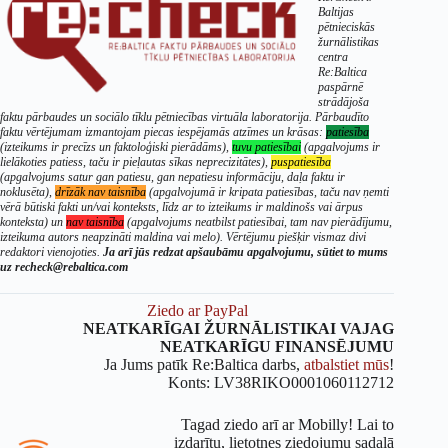
Baltijas
pētnieciskās
žurnālistikas
centra
Re:Baltica
paspārnē
strādājoša
faktu pārbaudes un sociālo tīklu pētniecības virtuāla laboratorija. Pārbaudīto
faktu vērtējumam izmantojam piecas iespējamās atzīmes un krāsas:
patiesība
(izteikums ir precīzs un faktoloģiski pierādāms),
tuvu patiesībai
(apgalvojums ir
lielākoties patiess, taču ir pieļautas sīkas neprecizitātes),
puspatiesība
(apgalvojums satur gan patiesu, gan nepatiesu informāciju, daļa faktu ir
noklusēta),
drīzāk nav taisnība
(apgalvojumā ir kripata patiesības, taču nav ņemti
vērā būtiski fakti un/vai konteksts, līdz ar to izteikums ir maldinošs vai ārpus
konteksta) un
nav taisnība
(apgalvojums neatbilst patiesībai, tam nav pierādījumu,
izteikuma autors neapzināti maldina vai melo). Vērtējumu piešķir vismaz divi
redaktori vienojoties.
Ja arī jūs redzat apšaubāmu apgalvojumu, sūtiet to mums
uz recheck@rebaltica.com
Ziedo ar PayPal
NEATKARĪGAI ŽURNĀLISTIKAI VAJAG
NEATKARĪGU FINANSĒJUMU
Ja Jums patīk Re:Baltica darbs,
atbalstiet mūs
!
Konts: LV38RIKO0001060112712
Tagad ziedo arī ar Mobilly! Lai to
izdarītu, lietotnes ziedojumu sadaļā