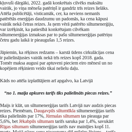
kļuvuši dārgāki, 2022. gadā konkrētais cilvēks maksātu
vairāk, jo viņa mēneša patēriņš ir gandrīz trīs reizes lielāks.
Attēla publicētāji, visticamāk, cer, ka neviens nemanīs
patērētās enerģijas daudzumu un padomās, ka cena kāpusi
vairāk nekā četras reizes. Ja ņem vērā patērēto siltumenerģiju,
var izrēķināt, ka patiesībā konkrētajam cilvēkam
siltumenerģijas izmaksas par to pašu siltumenerģijas patēriņu
četru gadu laikā ir pieaugušas 1,5 reizes.
Jāpiemin, ka rēķinos redzams – karstā ūdens cirkulācijas cena
ir palielinājusies vairāk nekā trīs reizes kopš 2018. gada.
Tomēr maksa augusi par aptuveni pieciem eiro mēnesī un no
kopējiem rēķiniem veido tikai nelielu daļu.
Kāds no attēla izplatītājiem arī apgalvo, ka Latvijā
“no 1. maija apkures tarifs tiks palielināts piecas reizes.”
Maijs ir klāt, un siltumenerģijas tarifs Latvijā nav audzis piecas
reizes. Piemēram,
Daugavpils siltumtīkla
siltumenerģijas tarifs
tika palielināts par 17%,
Jūrmalas siltumam
tas pieauga par
5,6%, bet
Jēkabpils siltumam
tarifs saruka par 1,4%, savukārt
Rīgas siltumam
siltumenerģijas tarifs nav mainījies kopš 11.
marta. Maijā gāzes cenu pieauguma dēļ milzīgs lēciens – tarifa