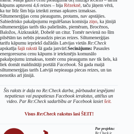
kāpums aptuveni 4,6 reizes – bija
Rēzeknē
, taču jāņem vērā,
ka tur līdz šim bija izteikti zemas apkures izmaksas.
Siltumenerģijas cenu pieaugums, protams, nav apstājies.
Sabiedrisko pakalpojumu regulēšanas komisija
ziņo
, ka jūnijā
siltumenerģijas tarifs tiks palielināts, piemēram, Brocēnos,
Baložos, Aizkrauklē, Dobelē un citur. Tomēr nevienā no šīm
pilsētām tas nebūs pieaudzis piecas reizes. Siltumenerģijas
tarifu kāpumu iepriekš dažādās Latvijas vietās
Re:Check
apskatīja
šajā rakstā
šā gada janvārī.
Secinājums:
Pasaules
energoresursu cenu kāpums ir ietekmējis komunālo
pakalpojumu izmaksas, tomēr cenu pieaugums nav tik liels, kā
liek domāt maldinātāji portālā
Facebook
. Šā gada maijā
siltumenerģijas tarifs Latvijā nepieauga piecas reizes, un tas
nenotiks arī jūnijā.
Šis raksts ir daļa no Re:Check darba, pārbaudot iespējami
nepatiesus vai puspatiesus Facebook ierakstus, attēlus un
video. Par Re:Check sadarbību ar Facebook lasiet
šeit.
Visus
Re:Check
rakstus lasi ŠEIT!
Par projektu:
Re:Check ir