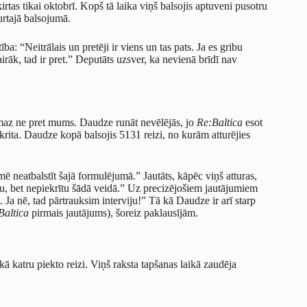
tas tikai oktobrī. Kopš tā laika viņš balsojis aptuveni pusotru
turtajā balsojumā.
ba: “Neitrālais un pretēji ir viens un tas pats. Ja es gribu
airāk, tad ir pret.” Deputāts uzsver, ka nevienā brīdī nav
maz ne pret mums. Daudze runāt nevēlējās, jo
Re:Baltica
esot
iekrita. Daudze kopā balsojis 5131 reizi, no kurām atturējies
mē neatbalstīt šajā formulējumā.” Jautāts, kāpēc viņš atturas,
rītu, bet nepiekrītu šādā veidā.” Uz precizējošiem jautājumiem
 Ja nē, tad pārtrauksim interviju!” Tā kā Daudze ir arī starp
Baltica
pirmais jautājums), šoreiz paklausījām.
ā katru piekto reizi. Viņš raksta tapšanas laikā zaudēja