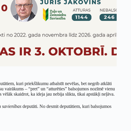
ātiem, kuri priekšlikumu atbalstīt nevēlas, bet negrib atklāti
su vairākums – “pret” un “atturēties” balsojumos nozīmē vienu
vēlāk skaidrot, ka ideja jau nebija slikta, tikai apstākļi neļāva.
 savienības
deputāti. No desmit deputātiem, kuri balsojumos