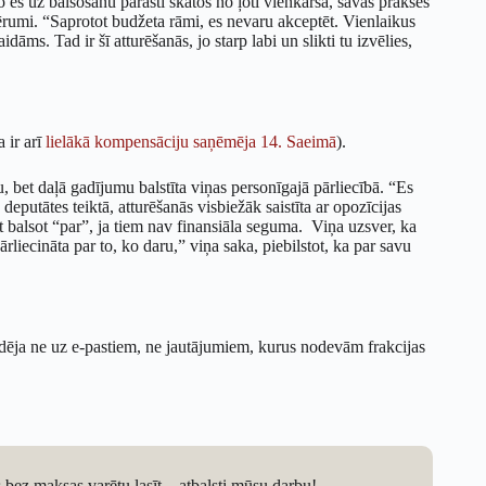
jo es uz balsošanu parasti skatos no ļoti vienkārša, savas prakses
ērumi. “Saprotot budžeta rāmi, es nevaru akceptēt. Vienlaikus
ms. Tad ir šī atturēšanās, jo starp labi un slikti tu izvēlies,
 ir arī
lielākā kompensāciju saņēmēja 14. Saeimā
).
u, bet daļā gadījumu balstīta viņas personīgajā pārliecībā. “Es
eputātes teiktā, atturēšanās visbiežāk saistīta ar opozīcijas
t balsot “par”, ja tiem nav finansiāla seguma. Viņa uzsver, ka
iecināta par to, ko daru,” viņa saka, piebilstot, ka par savu
ildēja ne uz e-pastiem, ne jautājumiem, kurus nodevām frakcijas
os bez maksas varētu lasīt – atbalsti mūsu darbu!