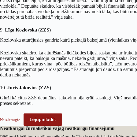
Čakša bija pārsteigta, ka atturējusies tik bieži: “Man ir grūti komentēt, 
viedokļa.” Deputāte skaidro, ka visbiežāk pamatā bijuši finansiāli apsv
no tādas pareizības viedokļa priekšlikumos nav nekā tāda, kas būtu noraidā
novērtējot tā brīža realitāti,” viņa saka.
9.
Līga Kozlovska (ZZS)
Kozlovska atturējusies gandrīz katrā piektajā balsojumā (vienlaikus viņa
Kozlovska skaidro, ka atturēšanās lielākoties bijusi saskaņota ar frakcij
nevaru pateikt, ka balsoju kā mašīna, nekādā gadījumā,” viņa saka. Pēc d
priekšlikumiem, kurus viņa “pēc būtības reizēm atbalstītu”, taču nevaro
lēmumus pieņemot pēc sirdsapziņas. “Es strādāju ļoti daudz, un esmu pārl
darbu nekaunās.
10.
Juris Jakovins (ZZS)
Gluži kā citus ZZS deputātus, Jakovinu bija grūti sasniegt. Viņš neatb
preses sekretārei.
Lejupielādēt
Neizlēmīgie
Neatkarīgai žurnālistikai vajag neatkarīgu finansējumu
Pētījumi bieži top vairākus mēnešus. Ja Tev ir svarīgi, lai tie būtu un t