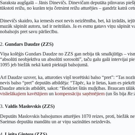
Saraksta augšgalā – Jānis Dinevičs. Dinevičam deputāta pilnvaras piešķir
tūkstoti reižu, no kurām teju četrsimt reižu atturējies – gandrīz katrā ce
Dinevičs skaidro, ka iemesls esot nevis neizlēmība, bet, kā izrādās, iejūtī
mazāk sāpināt autoru, tad ir neitrālais. Ja es esmu gatavs viņu sāpināt v
nobalsojis pret savu pārliecību.
2.
Gundars Daudze (ZZS)
Viņa kolēģis Gundars Daudze no ZZS gan nebija tik smalkjūtīgs – vis
“absolūti neobjektīva un absolūti sorosoīti”, taču galu galā intervijai p
1095 jeb biežāk nekā katrā piektajā balsojumā.
Arī Daudze uzsver, ka, atturoties viņš teorētiski balso “pret”: “Tas nozī
nevis balso “pret” deputāts atbildēja: “Tāpēc, ka ir lietas, kam es piek
Daudze atteicās atbildēt, sakot: “Beidziet šitās muļķības. Braucam tālāk.
vislielākajiem kavētājiem
un
kompensāciju saņēmējiem
(un šis bija
Re:
3.
Valdis Maslovskis (ZZS)
Deputāts Maslovskis balsojumos atturējies 1070 reizes, proti, biežāk nek
Saeimas deputāta mandātu un ar viņu sazināties neizdevās.
4.
Ligita Gintere (ZZS)