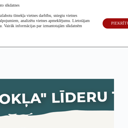
to sīkdatnes
zlabotu tīmekļa vietnes darbību, sniegtu vietnes
alpojumiem, analizētu vietnes apmeklējumu. Lietotājam
PIEKRĪT
eck
Par mums
Vēlēšanas 2026
šanu. Vairāk informācijas par izmantotajām sīkdatnēm