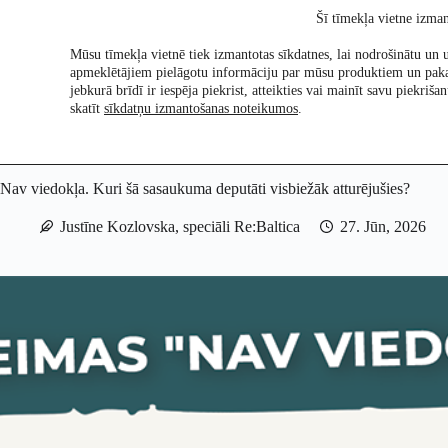
Skip
Šī tīmekļa vietne izman
to
content
Mūsu tīmekļa vietnē tiek izmantotas sīkdatnes, lai nodrošinātu un u
apmeklētājiem pielāgotu informāciju par mūsu produktiem un pak
Pētījumi
Re:Ch
jebkurā brīdī ir iespēja piekrist, atteikties vai mainīt savu piekri
skatīt
sīkdatņu izmantošanas noteikumos
.
Nav viedokļa. Kuri šā sasaukuma deputāti visbiežāk atturējušies?
Justīne Kozlovska, speciāli Re:Baltica
27. Jūn, 2026