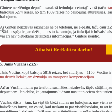
Gintere neizlēmīgo deputātu sarakstā ierindojas ceturtajā vietā (taču
star
balsojusi 5274 reizes, no tām 1069 reizes no balsojuma atturējusies. Ta
balsojumu.
Ar Ginteri neizdevās sazināties ne pa telefonu, ne e-pastu, taču caur ZZ
“Šāda iespēja ir paredzēta, un es to izmantoju, ja frakcijai ir brīvais b
vai arī nav pietiekami detalizētas informācijas,” Gintere skaidro.
Atbalsti Re:Baltica darbu!
5.
Jānis Vucāns (ZZS)
Jānis Vucāns kopā balsojis 5816 reizes, bet atturējies – 1156. Vucāns ir
no desmit lielākajām dzīvokļa un transporta kompensācijām
.
Arī ar Vucānu mums pa telefonu sazināties neizdevās, tāpēc sūtījām jau
deputātiem. Jāpiebilst, ka jautājumus lūdzām nosūtīt pieciem deputāti
Vucāns stāsta – tam, ka viņš tik bieži atturas no balsojuma, nav viena n
balsošanas formu, un es tad, kad uzskatu to par visatbilstošāko, to arī i
noraidījums”, dažreiz – “nākamajam mēģinājumam cerību iedrošinošs nor