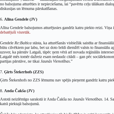
no balsojuma atturēties ir nepieciešama, lai “pavērtu ceļu tālākam dialo
diskusijas un lēmuma pārskatīšanas.
6.
Alīna Gendele (JV)
Alīna Gendele balsojumos atturējusies gandrīz katru piekto reizi. Viņa ir
debatējuši visretāk.
Gendele
Re:Baltica
stāsta, ka atturēšanās visbiežāk saistīta ar finansiā
būtu cilvēkiem par labu, bet uz doto brīdi diemžēl valsts to finansiālu 
uzsver, ka pārstāv Latgali, tāpēc ņem vērā arī novada reģinālās interes
Latgalē mēs tomēr dažreiz esam nedaudz citādi – gan pēc sociālekonom
partijas pārstāve, ne tikai
Jaunās Vienotības
.”
7.
Ģirts Štekerhofs (ZZS)
Ģirts Štekenhofs no ZZS lēmumu nav spējis pieņemt gandrīz katru piekt
8.
Anda Čakša (JV)
Astotā neizlēmīgo sarakstā ir Anda Čakša no
Jaunās Vienotības
. 14. S
katrā piektajā balsojumā.