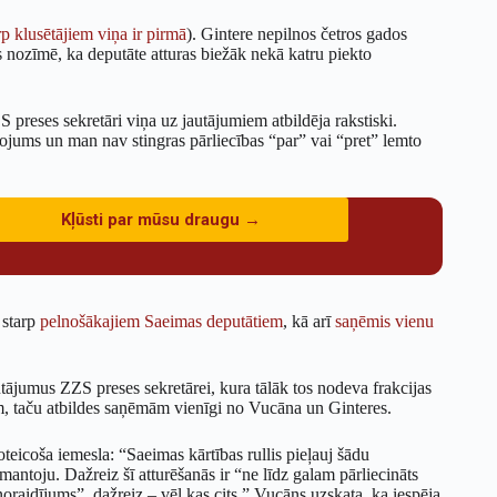
p klusētājiem viņa ir pirmā
). Gintere nepilnos četros gados
s nozīmē, ka deputāte atturas biežāk nekā katru piekto
S preses sekretāri viņa uz jautājumiem atbildēja rakstiski.
alsojums un man nav stingras pārliecības “par” vai “pret” lemto
Kļūsti par mūsu draugu →
 starp
pelnošākajiem Saeimas deputātiem
, kā arī
saņēmis vienu
tājumus ZZS preses sekretārei, kura tālāk tos nodeva frakcijas
em, taču atbildes saņēmām vienīgi no Vucāna un Ginteres.
oteicoša iemesla: “Saeimas kārtības rullis pieļauj šādu
zmantoju. Dažreiz šī atturēšanās ir “ne līdz galam pārliecināts
aidījums”, dažreiz – vēl kas cits.” Vucāns uzskata, ka iespēja