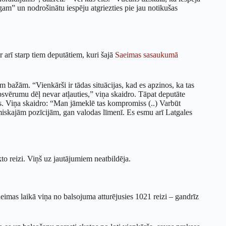
gam” un nodrošinātu iespēju atgriezties pie jau notikušas
 arī starp tiem deputātiem, kuri šajā
Saeimas sasaukumā
lām bažām. “Vienkārši ir tādas situācijas, kad es apzinos, ka tas
apsvērumu dēļ nevar atļauties,” viņa skaidro. Tāpat deputāte
es. Viņa skaidro: “Man jāmeklē tas kompromiss (..) Varbūt
iskajām pozīcijām, gan valodas līmenī. Es esmu arī Latgales
o reizi. Viņš uz jautājumiem neatbildēja.
aeimas laikā viņa no balsojuma atturējusies 1021 reizi – gandrīz