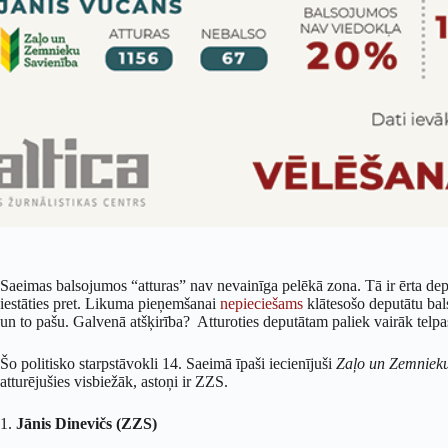
Saeimas balsojumos “atturas” nav nevainīga pelēkā zona. Tā ir ērta deput
iestāties pret. Likuma pieņemšanai
nepieciešams
klātesošo deputātu bal
un to pašu. Galvenā atšķirība? Atturoties deputātam paliek vairāk telpas 
Šo politisko starpstāvokli 14. Saeimā īpaši iecienījuši
Zaļo un Zemnieku
atturējušies visbiežāk, astoņi ir ZZS.
1.
Jānis Dinevičs (ZZS)