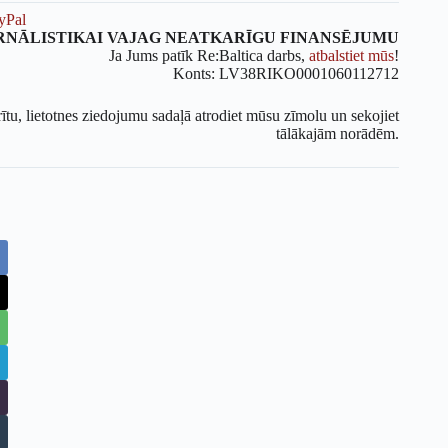
yPal
RNĀLISTIKAI VAJAG NEATKARĪGU FINANSĒJUMU
Ja Jums patīk Re:Baltica darbs,
atbalstiet mūs
!
Konts: LV38RIKO0001060112712
rītu, lietotnes ziedojumu sadaļā atrodiet mūsu zīmolu un sekojiet
tālākajām norādēm.