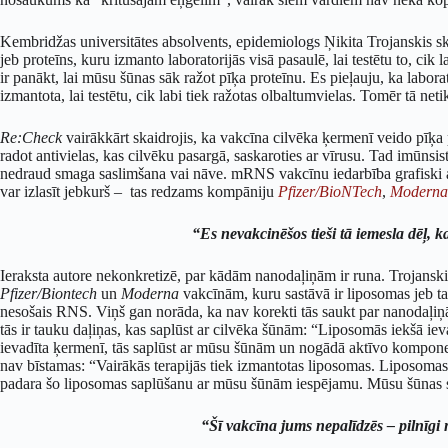
Kembridžas universitātes absolvents, epidemiologs Ņikita Trojanskis s
jeb proteīns, kuru izmanto laboratorijās visā pasaulē, lai testētu to, c
ir panākt, lai mūsu šūnas sāk ražot pīķa proteīnu. Es pieļauju, ka laborat
izmantota, lai testētu, cik labi tiek ražotas olbaltumvielas. Tomēr tā n
Re:Check
vairākkārt skaidrojis, ka vakcīna cilvēka ķermenī veido pīķa p
radot antivielas, kas cilvēku pasargā, saskaroties ar vīrusu. Tad imūns
nedraud smaga saslimšana vai nāve. mRNS vakcīnu iedarbība grafiski
var izlasīt jebkurš – tas redzams kompāniju
Pfizer/BioNTech
,
Moderna
“Es nevakcinēšos tieši tā iemesla dēļ, 
Ieraksta autore nekonkretizē, par kādām nanodaļiņām ir runa. Trojansk
Pfizer/Biontech
un
Moderna
vakcīnām, kuru sastāvā ir liposomas jeb t
nesošais RNS. Viņš gan norāda, ka nav korekti tās saukt par nanodaļiņām
tās ir tauku daļiņas, kas saplūst ar cilvēka šūnām: “Liposomās iekšā ie
ievadīta ķermenī, tās saplūst ar mūsu šūnām un nogādā aktīvo komponen
nav bīstamas: “Vairākās terapijās tiek izmantotas liposomas. Liposomas
padara šo liposomas saplūšanu ar mūsu šūnām iespējamu. Mūsu šūnas si
“Šī vakcīna jums nepalīdzēs – pilnīgi n