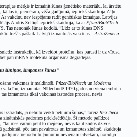
rapijas mērķis ir izmainīt šūnas ģenētisko materiālu, lai ārstētu
s, kā tas ir, piemēram, vēža gadījumā, iepriekš skaidroja Zāļu
 Ar vakcīnu nav iespējams radīt ģenētiskas izmaiņas. Latvijas
tājs Andris Zeltiņš iepriekš skaidroja, ka ar
Pfizer/BioNTech
S. Tas nenonāk šūnas kodolā. “Līdz ar to šūnas DNS
ukārt trešās pašlaik Latvijā izmantotās vakcīnas –
AstraZeneca
z instrukciju, kā izveidot proteīnu, kas parasti ir uz vīrusa
a, bet pati mRNS molekula organismā degradējas.
rnu šūniņas, šimpanzes šūnas”
ošanu vakcīnās ir maldinoši.
Pfizer/BioNtech
un
Moderna
a
vakcīnu, izmantotas Nīderlandē 1970.gados no viena embrija
 tās izmantotas tikai vakcīnas izstrādes procesā, nevis
 izstrādāts, ja nebūtu veikti pētījumi šūnās,” toreiz
Re:Check
ra zinātniskās padomes priekšsēdētājs. Šī metode palīdzot
us, “lai mēs varam pētīt to mēģenē, nevis kaut kādos dzīvos
ā gadsimtā, pēc tam pavairotas un izmantotas zinātnē, skaidroja
ādā gadījumā nenodarītu ļaunumu nevienam cilvēkam, norādīja