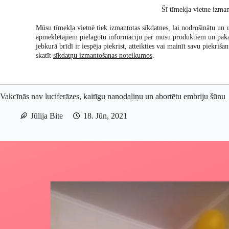
Skip
Šī tīmekļa vietne izman
to
content
Mūsu tīmekļa vietnē tiek izmantotas sīkdatnes, lai nodrošinātu un u
apmeklētājiem pielāgotu informāciju par mūsu produktiem un pak
Pētījumi
Re:Ch
jebkurā brīdī ir iespēja piekrist, atteikties vai mainīt savu piekri
skatīt
sīkdatņu izmantošanas noteikumos
.
Vakcīnās nav luciferāzes, kaitīgu nanodaļiņu un abortētu embriju šūnu
Jūlija Bite
18. Jūn, 2021