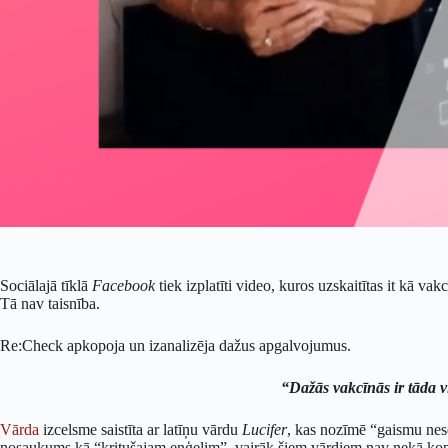
Sociālajā tīklā
Facebook
tiek izplatīti video, kuros uzskaitītas it kā vak
Tā nav taisnība.
Re:Check apkopoja un izanalizēja dažus apgalvojumus.
“Dažās vakcīnās ir tāda v
Vārda
izcelsme saistīta ar latīņu vārdu
Lucifer
, kas nozīmē “gaismu neso
nosaukums kā “kritušajam eņģelim”, vairāk šiem vārdiem nav nekā kopī