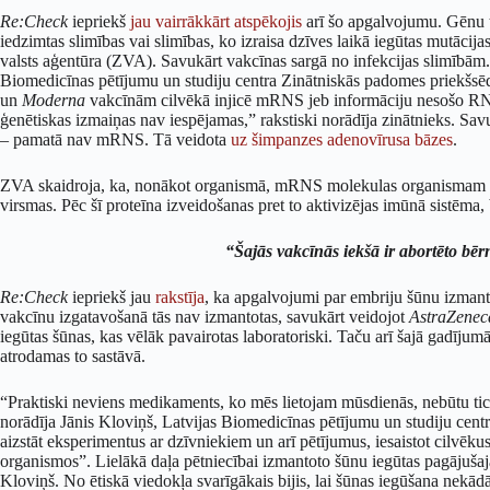
Re:Check
iepriekš
jau vairrākkārt
atspēkojis
arī šo apgalvojumu. Gēnu te
iedzimtas slimības vai slimības, ko izraisa dzīves laikā iegūtas mutācija
valsts aģentūra (ZVA). Savukārt vakcīnas sargā no infekcijas slimībām.
Biomedicīnas pētījumu un studiju centra Zinātniskās padomes priekšsēdē
un
Moderna
vakcīnām cilvēkā injicē mRNS jeb informāciju nesošo RN
ģenētiskas izmaiņas nav iespējamas,” rakstiski norādīja zinātnieks. Sav
– pamatā nav mRNS. Tā veidota
uz šimpanzes adenovīrusa bāzes
.
ZVA skaidroja, ka, nonākot organismā, mRNS molekulas organismam snied
virsmas. Pēc šī proteīna izveidošanas pret to aktivizējas imūnā sistēm
“Šajās vakcīnās iekšā ir abortēto bē
Re:Check
iepriekš jau
rakstīja
, ka apgalvojumi par embriju šūnu izmant
vakcīnu izgatavošanā tās nav izmantotas, savukārt veidojot
AstraZenec
iegūtas šūnas, kas vēlāk pavairotas laboratoriski. Taču arī šajā gadījumā
atrodamas to sastāvā.
“Praktiski neviens medikaments, ko mēs lietojam mūsdienās, nebūtu ticis
norādīja Jānis Kloviņš, Latvijas Biomedicīnas pētījumu un studiju cent
aizstāt eksperimentus ar dzīvniekiem un arī pētījumus, iesaistot cilvēk
organismos”. Lielākā daļa pētniecībai izmantoto šūnu iegūtas pagājušaj
Kloviņš. No ētiskā viedokļa svarīgākais bijis, lai šūnas iegūšana nek