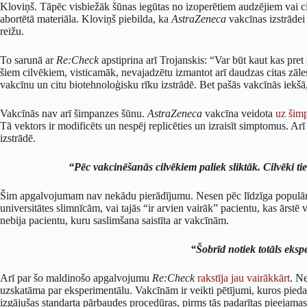
Kloviņš. Tāpēc visbiežāk šūnas iegūtas no izoperētiem audzējiem vai c
abortētā materiāla. Kloviņš piebilda, ka
AstraZeneca
vakcīnas izstrādei 
reižu.
To sarunā ar
Re:Check
apstiprina arī Trojanskis: “Var būt kaut kas pret
šiem cilvēkiem, visticamāk, nevajadzētu izmantot arī daudzas citas zāle
vakcīnu un citu biotehnoloģisku rīku izstrādē. Bet pašās vakcīnās iekš
Vakcīnās nav arī šimpanzes šūnu.
AstraZeneca
vakcīna veidota
uz šim
Tā vektors ir modificēts un nespēj replicēties un izraisīt simptomus. Arī 
izstrādē.
“Pēc vakcinēšanās cilvēkiem paliek sliktāk. Cilvēki t
Šim apgalvojumam nav nekādu pierādījumu. Nesen pēc līdzīga populār
universitātes slimnīcām, vai tajās “ir arvien vairāk” pacientu, kas ārstē
nebija pacientu, kuru saslimšana saistīta ar vakcīnām.
“Šobrīd notiek totāls eksp
Arī par šo maldinošo apgalvojumu
Re:Check
rakstīja
jau vairākkārt
. N
uzskatāma par eksperimentālu. Vakcīnām ir veikti pētījumi, kuros piedalī
izgājušas standarta pārbaudes procedūras, pirms tās padarītas pieejamas 