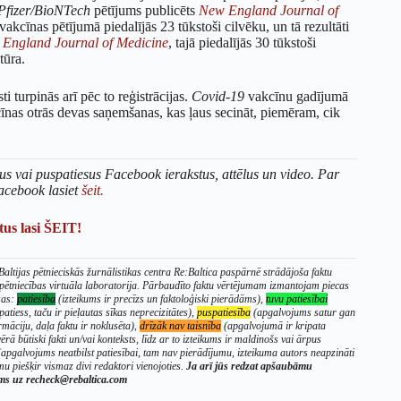
Pfizer/BioNTech
pētījums publicēts
New England Journal of
vakcīnas pētījumā piedalījās 23 tūkstoši cilvēku, un tā rezultāti
England Journal of Medicine
, tajā piedalījās 30 tūkstoši
tūra.
 turpinās arī pēc to reģistrācijas.
Covid-19
vakcīnu gadījumā
īnas otrās devas saņemšanas, kas ļaus secināt, piemēram, cik
us vai puspatiesus Facebook ierakstus, attēlus un video. Par
acebook lasiet
šeit.
us lasi ŠEIT!
altijas pētnieciskās žurnālistikas centra Re:Baltica paspārnē strādājoša faktu
 pētniecības virtuāla laboratorija. Pārbaudīto faktu vērtējumam izmantojam piecas
sas:
patiesība
(izteikums ir precīzs un faktoloģiski pierādāms),
tuvu patiesībai
patiess, taču ir pieļautas sīkas neprecizitātes),
puspatiesība
(apgalvojums satur gan
rmāciju, daļa faktu ir noklusēta),
drīzāk nav taisnība
(apgalvojumā ir kripata
ērā būtiski fakti un/vai konteksts, līdz ar to izteikums ir maldinošs vai ārpus
apgalvojums neatbilst patiesībai, tam nav pierādījumu, izteikuma autors neapzināti
u piešķir vismaz divi redaktori vienojoties.
Ja arī jūs redzat apšaubāmu
ums uz recheck@rebaltica.com