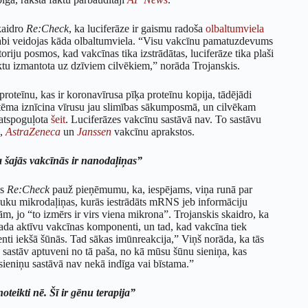
kaidro
Re:Check
, ka luciferāze ir gaismu radoša
olbaltumviela
ik labi veidojas kāda olbaltumviela. “Visu vakcīnu pamatuzdevums
oriju posmos, kad vakcīnas tika izstrādātas, luciferāze tika plaši
etiktu izmantota uz dzīviem cilvēkiem,” norāda Trojanskis.
roteīnu, kas ir koronavīrusa pīķa proteīnu kopija, tādējādi
istēma iznīcina vīrusu jau slimības sākumposmā, un cilvēkam
 atspoguļota
šeit
. Luciferāzes vakcīnu sastāvā nav. To sastāvu
,
AstraZeneca
un
Janssen
vakcīnu aprakstos.
ka šajās vakcīnās ir nanodaļiņas”
is
Re:Check
pauž pieņēmumu, ka, iespējams, viņa runā par
auku mikrodaļiņas, kurās iestrādāts mRNS jeb informāciju
, jo “to izmērs ir virs viena mikrona”. Trojanskis skaidro, ka
vada aktīvu vakcīnas komponenti, un tad, kad vakcīna tiek
ti iekšā šūnās. Tad sākas imūnreakcija,” Viņš norāda, ka tās
 sastāv aptuveni no tā paša, no kā mūsu šūnu sieniņa, kas
eniņu sastāvā nav nekā indīga vai bīstama.”
oteikti nē. Šī ir gēnu terapija”