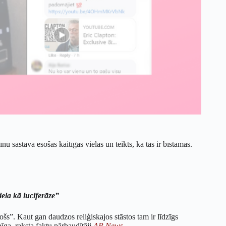
cīnu sastāvā esošas kaitīgas vielas un teikts, ka tās ir bīstamas.
iela kā luciferāze”
šs”. Kaut gan daudzos reliģiskajos stāstos tam ir līdzīgs
ga, raksta faktu pārbaudītāji
AP News
.