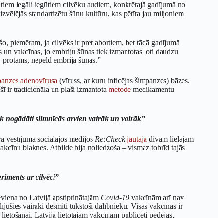
itiem legāli iegūtiem cilvēku audiem, konkrētajā gadījumā no
izvēlējās standartizētu šūnu kultūru, kas pētīta jau miljoniem
 šo, piemēram, ja cilvēks ir pret abortiem, bet tādā gadījumā
s un vakcīnas, jo embriju šūnas tiek izmantotas ļoti daudzu
ā, protams, nepeld embrija šūnas.”
panzes adenovīrusa
(vīruss, ar kuru inficējas šimpanzes) bāzes.
šī ir tradicionāla un plaši izmantota
metode
medikamentu
iek nogādāti slimnīcās arvien vairāk un vairāk”
a vēstījuma sociālajos medijos
Re:Check
jautāja
divām lielajām
 vakcīnu blaknes. Atbilde bija noliedzoša – vismaz tobrīd tajās
eriments ar cilvēci”
eviena no Latvijā apstiprinātajām
Covid-19
vakcīnām arī nav
jušies vairāki desmiti tūkstoši dalībnieku. Visas vakcīnas ir
lietošanai. Latvijā lietotajām vakcīnām publicēti pēdējās,