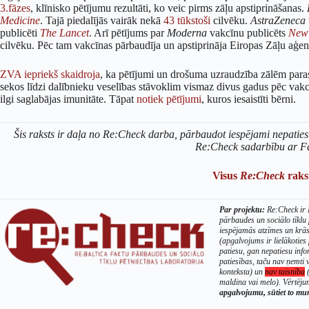
3.fāzes
, klīnisko pētījumu rezultāti, ko veic pirms zāļu apstiprināšanas.
Medicine
. Tajā piedalījās vairāk nekā
43 tūkstoši
cilvēku.
AstraZeneca
publicēti
The Lancet
. Arī pētījums par
Moderna
vakcīnu publicēts
New 
cilvēku. Pēc tam vakcīnas pārbaudīja un apstiprināja Eiropas Zāļu aģen
ZVA iepriekš skaidroja
, ka pētījumi un drošuma uzraudzība zālēm parasti
sekos līdzi dalībnieku veselības stāvoklim vismaz divus gadus pēc vakc
ilgi saglabājas imunitāte. Tāpat
notiek pētījumi
, kuros iesaistīti bērni.
Šis raksts ir daļa no Re:Check darba, pārbaudot iespējami nepaties
Re:Check sadarbību ar F
Visus
Re:Check
rakst
Par projektu:
Re:Check ir B
pārbaudes un sociālo tīklu
iespējamās atzīmes un krā
(apgalvojums ir lielākoties 
patiesu, gan nepatiesu info
patiesības, taču nav ņemti v
konteksta) un
nav taisnība
(
maldina vai melo). Vērtējum
apgalvojumu, sūtiet to m