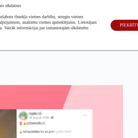
to sīkdatnes
zlabotu tīmekļa vietnes darbību, sniegtu vietnes
alpojumiem, analizētu vietnes apmeklējumu. Lietotājam
PIEKRĪT
eck
Par mums
Vēlēšanas 2026
šanu. Vairāk informācijas par izmantotajām sīkdatnēm