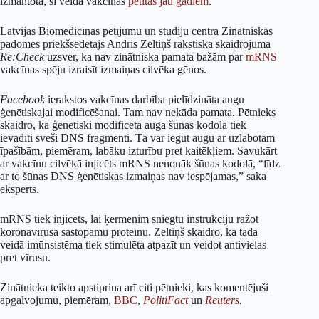
izmantota, šī veida vakcīnas
pētītas jau gadiem
.
Latvijas Biomedicīnas pētījumu un studiju centra Zinātniskās
padomes priekšsēdētājs Andris Zeltiņš rakstiskā skaidrojumā
Re:Check
uzsver, ka nav zinātniska pamata bažām par
mRNS
vakcīnas spēju izraisīt izmaiņas cilvēka gēnos.
Facebook
ierakstos vakcīnas darbība pielīdzināta augu
ģenētiskajai modificēšanai. Tam nav nekāda pamata. Pētnieks
skaidro, ka ģenētiski modificēta auga šūnas kodolā tiek
ievadīti sveši DNS fragmenti. Tā var iegūt augu ar uzlabotām
īpašībām, piemēram, labāku izturību pret kaitēkļiem. Savukārt
ar vakcīnu cilvēkā injicēts mRNS nenonāk šūnas kodolā, “līdz
ar to šūnas DNS ģenētiskas izmaiņas nav iespējamas,” saka
eksperts.
mRNS tiek injicēts, lai ķermenim sniegtu instrukciju ražot
koronavīrusā sastopamu proteīnu. Zeltiņš skaidro, ka tādā
veidā imūnsistēma tiek stimulēta atpazīt un veidot antivielas
pret vīrusu.
Zinātnieka teikto apstiprina arī citi pētnieki, kas komentējuši
apgalvojumu, piemēram,
BBC
,
PolitiFact
un
Reuters
.