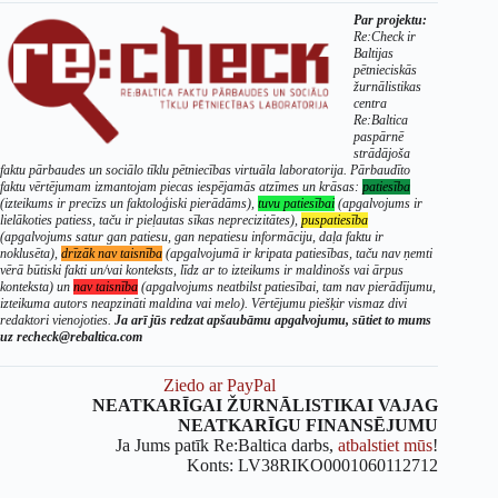
Par projektu:
Re:Check ir
Baltijas
pētnieciskās
žurnālistikas
centra
Re:Baltica
paspārnē
strādājoša
faktu pārbaudes un sociālo tīklu pētniecības virtuāla laboratorija. Pārbaudīto
faktu vērtējumam izmantojam piecas iespējamās atzīmes un krāsas:
patiesība
(izteikums ir precīzs un faktoloģiski pierādāms),
tuvu patiesībai
(apgalvojums ir
lielākoties patiess, taču ir pieļautas sīkas neprecizitātes),
puspatiesība
(apgalvojums satur gan patiesu, gan nepatiesu informāciju, daļa faktu ir
noklusēta),
drīzāk nav taisnība
(apgalvojumā ir kripata patiesības, taču nav ņemti
vērā būtiski fakti un/vai konteksts, līdz ar to izteikums ir maldinošs vai ārpus
konteksta) un
nav taisnība
(apgalvojums neatbilst patiesībai, tam nav pierādījumu,
izteikuma autors neapzināti maldina vai melo). Vērtējumu piešķir vismaz divi
redaktori vienojoties.
Ja arī jūs redzat apšaubāmu apgalvojumu, sūtiet to mums
uz recheck@rebaltica.com
Ziedo ar PayPal
NEATKARĪGAI ŽURNĀLISTIKAI VAJAG
NEATKARĪGU FINANSĒJUMU
Ja Jums patīk Re:Baltica darbs,
atbalstiet mūs
!
Konts: LV38RIKO0001060112712