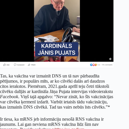
Tas, ka vakcīna var izmainīt DNS un tā nav pārbaudīta
pētījumos, ir populārs mīts, ar ko cilvēki dalās arī daudzos
citos ierakstos. Piemēram, 2021.gada aprīlī teju četri tūkstoši
cilvēku dalījās ar kardināla Jāņa Pujata intervijas videoierakstu
Facebook
. Viņš tajā apgalvo: “Nevar zināt, ko šīs vakcinācijas
var cilvēka ķermenī izdarīt. Varbūt ietaisīs tādu vakcināciju,
kas izmainīs DNS cilvēkā. Tad tas vairs nebūs īsts cilvēks.”*
Ir tiesa, ka mRNS jeb informāciju nesošā RNS vakcīna ir
jaunums. Lai gan neviena mRNS vakcīna līdz šim nav