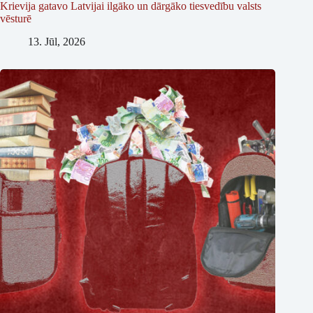
Krievija gatavo Latvijai ilgāko un dārgāko tiesvedību valsts
vēsturē
13. Jūl, 2026