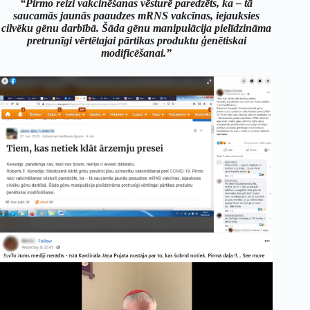
“Pirmo reizi vakcinēšanas vēsturē paredzēts, ka – tā
saucamās jaunās paaudzes mRNS vakcīnas, iejauksies
cilvēku gēnu darbībā. Šāda gēnu manipulācija pielīdzināma
pretrunīgi vērtētajai pārtikas produktu ģenētiskai
modificēšanai.”