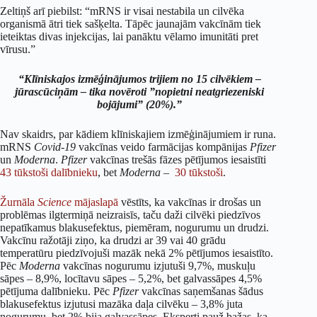
Zeltiņš arī piebilst: “mRNS ir visai nestabila un cilvēka
organismā ātri tiek sašķelta. Tāpēc jaunajām vakcīnām tiek
ieteiktas divas injekcijas, lai panāktu vēlamo imunitāti pret
vīrusu.”
“Klīniskajos izmēģinājumos trijiem no 15 cilvēkiem –
jūrascūciņām – tika novēroti ”nopietni neatgriezeniski
bojājumi” (20%).
”
Nav skaidrs, par kādiem klīniskajiem izmēģinājumiem ir runa.
mRNS
Covid-19
vakcīnas veido farmācijas kompānijas
Pfizer
un
Moderna
.
Pfizer
vakcīnas trešās fāzes pētījumos iesaistīti
43 tūkstoši dalībnieku
, bet
Moderna
–
30 tūkstoši
.
Žurnāla
Science
mājaslapā
vēstīts, ka vakcīnas ir drošas un
problēmas ilgtermiņā neizraisīs, taču daži cilvēki piedzīvos
nepatīkamus blakusefektus, piemēram, nogurumu un drudzi.
Vakcīnu ražotāji ziņo, ka drudzi ar 39 vai 40 grādu
temperatūru piedzīvojuši mazāk nekā 2% pētījumos iesaistīto.
Pēc
Moderna
vakcīnas nogurumu izjutuši 9,7%, muskuļu
sāpes – 8,9%, locītavu sāpes – 5,2%, bet galvassāpes 4,5%
pētījuma dalībnieku. Pēc
Pfizer
vakcīnas saņemšanas šādus
blakusefektus izjutusi mazāka daļa cilvēku – 3,8% juta
nogurumu, bet 2% bija galvassāpes. Eksperti pauž bažas, ka