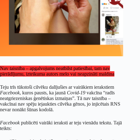
Nav taisnība – apgalvojums neatbilst patiesībai, tam nav
pierādījumu, izteikuma autors melo vai neapzināti maldina
Teju trīs tūkstoši cilvēku dalījušies ar vairākiem ierakstiem
Facebook
, kuros pausts, ka jaunā
Covid-19
vakcīna “radīs
neatgriezeniskas ģenētiskas izmaiņas”. Tā nav taisnība –
vakcīnai nav spēju iejaukties cilvēka gēnos, jo injicētais RNS
nevar nonākt šūnas kodolā.
Facebook
publicēti vairāki ieraksti ar teju vienādu tekstu. Tajā
teikts: