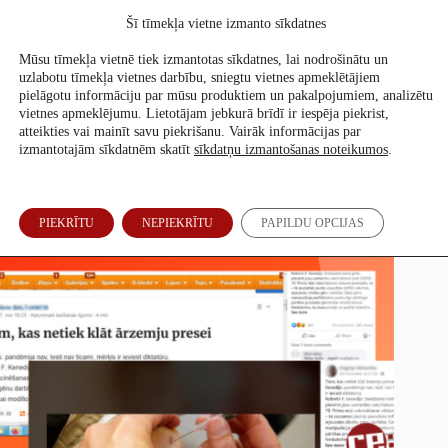
Skip
Šī tīmekļa vietne izmanto sīkdatnes
to
Atbalsti mūs
content
Mūsu tīmekļa vietnē tiek izmantotas sīkdatnes, lai nodrošinātu un
uzlabotu tīmekļa vietnes darbību, sniegtu vietnes apmeklētājiem
pielāgotu informāciju par mūsu produktiem un pakalpojumiem, analizētu
vietnes apmeklējumu. Lietotājam jebkurā brīdī ir iespēja piekrist,
Covid-19 vakcīna neiejauksies gēnos un neradīs ģenētiskas
atteikties vai mainīt savu piekrišanu. Vairāk informācijas par
izmaiņas
izmantotajām sīkdatnēm skatīt
sīkdatņu izmantošanas noteikumos
.
Evita Puriņa
,
Sabīne Bērziņa
3. Dec, 2020
PIEKRĪTU
NEPIEKRĪTU
PAPILDU OPCIJAS