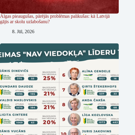
Algas pieaugušas, pārējās problēmas palikušas: kā Latvijā
gājis ar skolu uzlabošanu?
8. Jūl, 2026