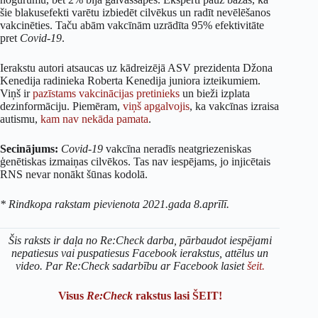
šie blakusefekti varētu izbiedēt cilvēkus un radīt nevēlēšanos
vakcinēties. Taču abām vakcīnām uzrādīta 95% efektivitāte
pret
Covid-19
.
Ierakstu autori atsaucas uz kādreizējā ASV prezidenta Džona
Kenedija radinieka Roberta Kenedija juniora izteikumiem.
Viņš ir
pazīstams vakcinācijas pretinieks
un bieži izplata
dezinformāciju. Piemēram,
viņš apgalvojis
, ka vakcīnas izraisa
autismu,
kam nav nekāda pamata
.
Secinājums:
Covid-19
vakcīna neradīs neatgriezeniskas
ģenētiskas izmaiņas cilvēkos. Tas nav iespējams, jo injicētais
RNS nevar nonākt šūnas kodolā.
* Rindkopa rakstam pievienota 2021.gada 8.aprīlī.
Šis raksts ir daļa no Re:Check darba, pārbaudot iespējami
nepatiesus vai puspatiesus Facebook ierakstus, attēlus un
video. Par Re:Check sadarbību ar Facebook lasiet
šeit.
Visus
Re:Check
rakstus lasi ŠEIT!