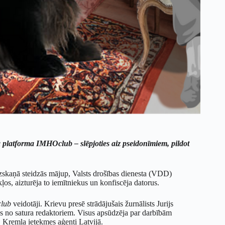
ta platforma IMHOclub – slēpjoties aiz pseidonīmiem, pildot
zskaņā steidzās mājup, Valsts drošības dienesta (VDD)
ļos, aizturēja to iemītniekus un konfiscēja datorus.
lub
veidotāji. Krievu presē strādājušais žurnālists Jurijs
ens no satura redaktoriem. Visus apsūdzēja par darbībām
– Kremļa ietekmes aģenti Latvijā.