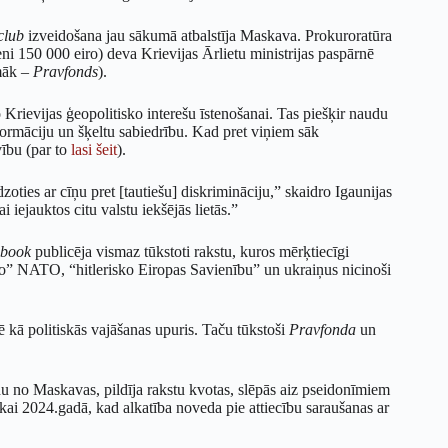
lub
izveidošana jau sākumā atbalstīja Maskava. Prokuroratūra
eni 150 000 eiro) deva Krievijas Ārlietu ministrijas paspārnē
māk –
Pravfonds
).
o Krievijas ģeopolitisko interešu īstenošanai. Tas piešķir naudu
formāciju un šķeltu sabiedrību. Kad pret viņiem sāk
ību (par to
lasi šeit
).
dzoties ar cīņu pret [tautiešu] diskrimināciju,” skaidro Igaunijas
 iejauktos citu valstu iekšējās lietās.”
book
publicēja vismaz tūkstoti rakstu, kuros mērķtiecīgi
zilo” NATO, “hitlerisko Eiropas Savienību” un ukraiņus nicinoši
ē kā politiskās vajāšanas upuris. Taču tūkstoši
Pravfonda
un
u no Maskavas, pildīja rakstu kvotas, slēpās aiz pseidonīmiem
kai 2024.gadā, kad alkatība noveda pie attiecību saraušanas ar