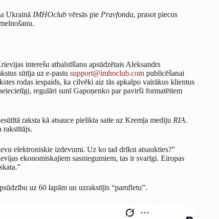
uma Ukrainā
IMHOclub
vērsās pie
Pravfon
da
, prasot piecus
nomelnošanu.
ievijas interešu atbalstīšanu apsūdzētais Aleksandrs
kstus sūtīja uz e-pastu
support@imhoclub.com
publicēšanai
tes rodas iespaids, ka cilvēki aiz tās apkalpo vairākus klientus
t neiecietīgi, regulāri sunī Gapoņenko par pavirši formatētiem
esūtītā raksta kā atsauce pielikta saite uz Kremļa mediju
RIA
.
 rakstītājs.
ievu elektroniskie izdevumi. Uz ko tad drīkst atsaukties?”
ievijas ekonomiskajiem sasniegumiem, tas ir svarīgi. Eiropas
skata.”
apsūdzību uz 60 lapām un uzrakstījis “pamfletu”.