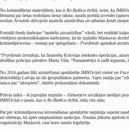
No krimināllietas materiāliem, kas ir
Re:Baltica
rīcībā, izriet, ka
IMHOc
lēmumā par lietas nodošanu tiesai raksta: naudu portāla izveidei (aptuv
esošais
Ārvalstīs dzīvojošo tautiešu aizstāvības un atbalsta fonds
(turp
Formāli fonds darbojas “tautiešu aizsardzības” vārdā, bet realitātē kalp
vietējiem prokremliskajiem darboņiem, lai tie izplatītu Maskavas dezin
kriminālprocesus – tostarp par spiegošanu –
Pravfonds
apmaksā aizstāv
“
Pravfondu izveidoja
, lai finansētu Krievijas ietekmes operācijas, aizse
drošības policijas pārstāve Marta Tūla. “Pamatmērķis ir radīt ieganstu, lai
No 2016.gadam līdz aizturēšanai apsūdzētie
IMHOclub
vietnē un
Face
diskreditēja Latviju un tās ģeopolitiskos partnerus. Tajos runāja par “
sauca par “ukropiem”, minēts prokuratūras dokumentā.
Prāvas laikā – tā joprojām turpinās – Aleksejevs sociālajos medijos poz
IMHOclub
e-pastu, kas ir
Re:Baltica
rīcībā, rāda citu ainu.
Pat pēc kriminālprocesa ierosināšanas apsūdzētie turpināja saņemt naud
un shēmoja, kā apiet starptautiskās sankcijas. Naudas plūsma aprāvās ti
organizāciju Maskavā, caur kuru naudu legalizēja.