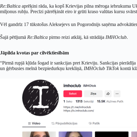
Re:Baltica
aprēķini rāda, ka kopš Krievijas pilna mēroga iebrukuma U
miljonus rubļu. Precīzi pārrēķināt eiro ir grūti kraso valūtas kursu svārs
Vēl gandrīz 17 tūkstošus Aleksejevs un Pogorodnijs saņēma advokātie
Šajā pētījumā
Re:Baltica
pirmo reizi atklāj, kā strādāja
IMHOclub
.
Jāpilda kvotas par cilvēktiesībām
“Pirmā rupjā kļūda šogad ir sankcijas pret Krieviju. Sankcijas pierādīja s
un ģērbusies melnā bezpiedurkņu krekliņā,
IMHOclub
TikTok
kontā klā