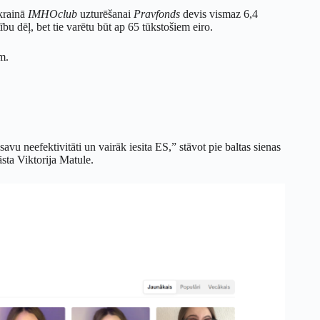
krainā
IMHOclub
uzturēšanai
Pravfonds
devis vismaz 6,4
tību dēļ, bet tie varētu būt ap 65 tūkstošiem eiro.
m.
avu neefektivitāti un vairāk iesita ES,” stāvot pie baltas sienas
sta Viktorija Matule.