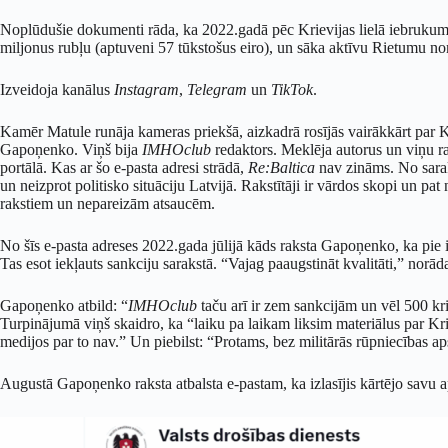
Noplūdušie dokumenti rāda, ka 2022.gadā pēc Krievijas lielā iebruk
miljonus rubļu (aptuveni 57 tūkstošus eiro), un sāka aktīvu Rietumu 
Izveidoja kanālus
Instagram
,
Telegram
un
TikTok
.
Kamēr Matule runāja kameras priekšā, aizkadrā rosījās vairākkārt par Kr
Gapoņenko. Viņš bija
IMHOclub
redaktors. Meklēja autorus un viņu ra
portālā. Kas ar šo e-pasta adresi strādā,
Re:Baltica
nav zināms. No saraks
un neizprot politisko situāciju Latvijā. Rakstītāji ir vārdos skopi un pa
rakstiem un nepareizām atsaucēm.
No šīs e-pasta adreses 2022.gada jūlijā kāds raksta Gapoņenko, ka pie i
Tas esot iekļauts sankciju sarakstā. “Vajag paaugstināt kvalitāti,” norāda
Gapoņenko atbild: “
IMHOclub
taču arī ir zem sankcijām un vēl 500 kr
Turpinājumā viņš skaidro, ka “laiku pa laikam liksim materiālus par Kr
medijos par to nav.” Un piebilst: “Protams, bez militārās rūpniecības ap
Augustā Gapoņenko raksta atbalsta e-pastam, ka izlasījis kārtējo savu 