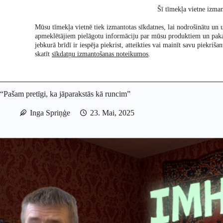
Skip
Šī tīmekļa vietne izman
to
content
Mūsu tīmekļa vietnē tiek izmantotas sīkdatnes, lai nodrošinātu un u
apmeklētājiem pielāgotu informāciju par mūsu produktiem un pak
Pētījumi
Re:Ch
jebkurā brīdī ir iespēja piekrist, atteikties vai mainīt savu piekri
skatīt
sīkdatņu izmantošanas noteikumos
.
“Pašam pretīgi, ka jāparakstās kā runcim”
Inga Spriņģe
23. Mai, 2025