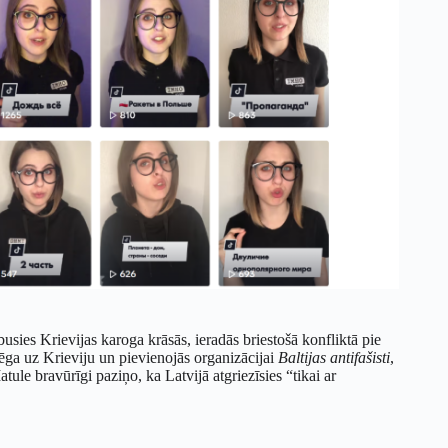
ies Krievijas karoga krāsās, ieradās briestošā konfliktā pie
bēga uz Krieviju un pievienojās organizācijai
Baltijas antifašisti
,
ule bravūrīgi paziņo, ka Latvijā atgriezīsies “tikai ar