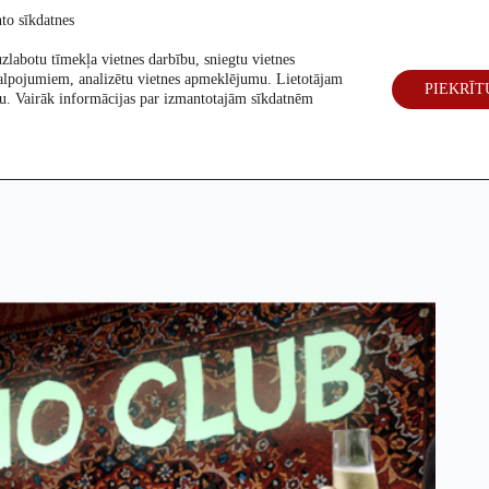
to sīkdatnes
zlabotu tīmekļa vietnes darbību, sniegtu vietnes
alpojumiem, analizētu vietnes apmeklējumu. Lietotājam
PIEKRĪT
eck
Par mums
Vēlēšanas 2026
šanu. Vairāk informācijas par izmantotajām sīkdatnēm