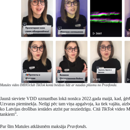
Matules video IMHOclub TikTok kontā beidzas līdz ar naudas plūsmu no Pravfonda.
Jaunā sieviete VDD uzmanības lokā nonāca 2022.gada maijā, kad, ģērbus
Uzvaras pieminekļa. Neilgi pēc tam viņa apgalvoja, ka tiek vajāta, aiz
ko Latvijas drošības iestādes atzīst par noziedzīgu. Citā
TikTok
video Mat
tankiem”.
Par šīm Matules atklāsmēm maksāja
Pravfonds
.