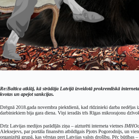
Re:Baltica atklāj, kā strādāja Latvijā izveidotā prokremliskā interne
kvotas un apejot sankcijas.
Drēgnā 2018.gada novembra piektdienā, kad rīdzinieki darba nedēļas i
darbiniekiem bija gara diena. Viņi ieradās trīs Rīgas mikrorajonu dzīvok
Drīz Latvijas medijos parādījās ziņa – aizturēti interneta vietnes
IMHOc
Aleksejevs, par portāla finansēm atbildīgais Pjotrs Pogorodnijs, un vi
organizētā grupā, kas vērstas pret Latvijas valsts drošību. Pēc būtības 