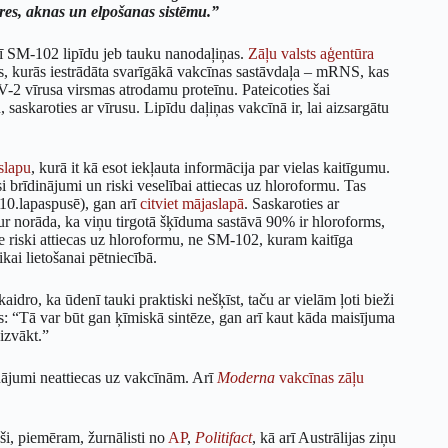
eres, aknas un elpošanas sistēmu.”
 arī SM-102 lipīdu jeb tauku nanodaļiņas.
Zāļu valsts aģentūra
as, kurās iestrādāta svarīgākā vakcīnas sastāvdaļa – mRNS, kas
-2 vīrusa virsmas atrodamu proteīnu. Pateicoties šai
 saskaroties ar vīrusu. Lipīdu daļiņas vakcīnā ir, lai aizsargātu
slapu
, kurā it kā esot iekļauta informācija par vielas kaitīgumu.
 brīdinājumi un riski veselībai attiecas uz hloroformu. Tas
0.lapaspusē), gan arī
citviet mājaslapā
. Saskaroties ar
ur norāda, ka viņu tirgotā šķīduma sastāvā 90% ir hloroforms,
ie riski attiecas uz hloroformu, ne SM-102, kuram kaitīga
kai lietošanai pētniecībā.
idro, ka ūdenī tauki praktiski nešķīst, taču ar vielām ļoti bieži
ms: “Tā var būt gan ķīmiskā sintēze, gan arī kaut kāda maisījuma
aizvākt.”
nājumi neattiecas uz vakcīnām. Arī
Moderna
vakcīnas zāļu
uši, piemēram, žurnālisti no
AP
,
Politifact
, kā arī Austrālijas ziņu