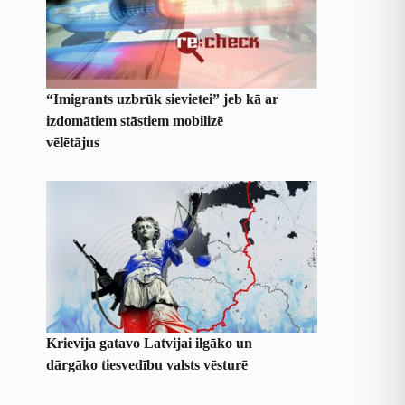
“Imigrants uzbrūk sievietei” jeb kā ar
izdomātiem stāstiem mobilizē
vēlētājus
Krievija gatavo Latvijai ilgāko un
dārgāko tiesvedību valsts vēsturē