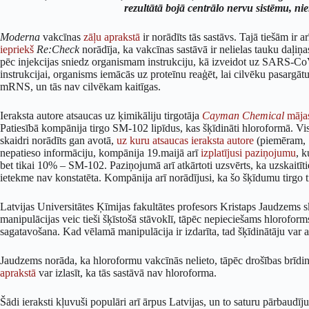
rezultātā bojā centrālo nervu sistēmu, ni
Moderna
vakcīnas
zāļu aprakstā
ir norādīts tās sastāvs. Tajā tiešām ir
iepriekš
Re:Check
norādīja, ka vakcīnas sastāvā ir nelielas tauku daļiņ
pēc injekcijas sniedz organismam instrukciju, kā izveidot uz SARS-CoV
instrukcijai, organisms iemācās uz proteīnu reaģēt, lai cilvēku pasargātu,
mRNS, un tās nav cilvēkam kaitīgas.
Ieraksta autore atsaucas uz ķimikāliju tirgotāja
Cayman Chemical
māja
Patiesībā kompānija tirgo SM-102 lipīdus, kas šķīdināti hloroformā. Visi
skaidri norādīts gan avotā,
uz kuru atsaucas ieraksta autore
(piemēram, 1
nepatieso informāciju, kompānija 19.maijā arī
izplatījusi paziņojumu
, k
bet tikai 10% – SM-102. Paziņojumā arī atkārtoti uzsvērts, ka uzskaitīt
ietekme nav konstatēta. Kompānija arī norādījusi, ka šo šķīdumu tirgo ti
Latvijas Universitātes Ķīmijas fakultātes profesors Kristaps Jaudzems ska
manipulācijas veic tieši šķīstošā stāvoklī, tāpēc nepieciešams hlorofor
sagatavošana. Kad vēlamā manipulācija ir izdarīta, tad šķīdinātāju var 
Jaudzems norāda, ka hloroformu vakcīnās nelieto, tāpēc drošības brīdi
aprakstā
var izlasīt, ka tās sastāvā nav hloroforma.
Šādi ieraksti kļuvuši populāri arī ārpus Latvijas, un to saturu pārbaudīj