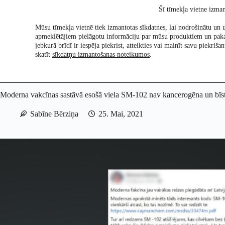
Skip
Šī tīmekļa vietne izman
to
content
Mūsu tīmekļa vietnē tiek izmantotas sīkdatnes, lai nodrošinātu un u
apmeklētājiem pielāgotu informāciju par mūsu produktiem un pak
Pētījumi
Re:Ch
jebkurā brīdī ir iespēja piekrist, atteikties vai mainīt savu piekri
skatīt
sīkdatņu izmantošanas noteikumos
.
Moderna vakcīnas sastāvā esošā viela SM-102 nav kancerogēna un bī
Sabīne Bērziņa
25. Mai, 2021