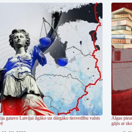
ija gatavo Latvijai ilgāko un dārgāko tiesvedību valsts
Algas piea
rē
gājis ar s