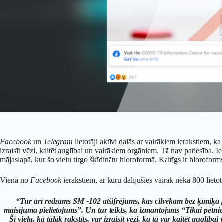
Facebook
un
Telegram
lietotāji aktīvi dalās ar vairākiem ierakstiem, k
izraisīt vēzi, kaitēt auglībai un vairākiem orgāniem. Tā nav patiesība. I
mājaslapā, kur šo vielu tirgo šķīdinātu hloroformā. Kaitīgs ir hlorofo
Vienā no
Facebook
ierakstiem, ar kuru dalījušies vairāk nekā 800 lietotā
“Tur arī redzams SM -102 atšifrējums, kas cilvēkam bez ķīmiķa p
maisījuma pielietojums”. Un tur teikts, ka izmantojams “Tikai pētniec
Šī viela, kā tālāk rakstīts, var izraisīt vēzi, ka tā var kaitēt auglī