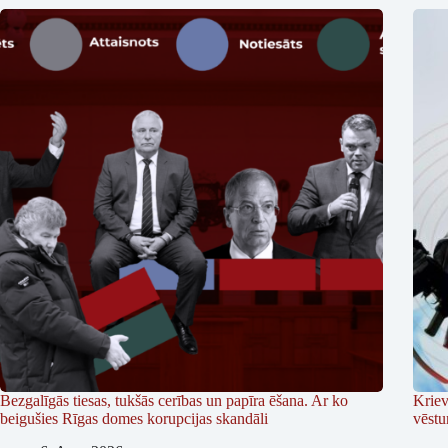
Bezgalīgās tiesas, tukšās cerības un papīra ēšana. Ar ko
Kriev
beigušies Rīgas domes korupcijas skandāli
vēstu