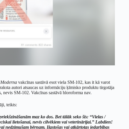
a
Moderna
vakcīnas sastāvā esot viela SM-102, kas it kā varot
eraksta autori atsaucas uz informāciju ķīmisko produktu tirgotāja
rms, nevis SM-102. Vakcīnas sastāvā hloroforma nav.
ji, teikts:
riekšzināšanām maz ko dos. Bet tālāk seko šis: “Vielas /
iskai lietošanai, nevis cilvēkiem vai veterinārijai.” Labdien!
bai vai nedzimušam bērnam. Ilgstošas vai atkārtotas iedarbības