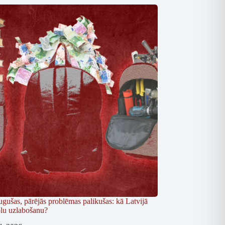
ugušas, pārējās problēmas palikušas: kā Latvijā
kolu uzlabošanu?