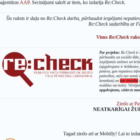
aģentūras
AAP
. Secinājumi sakrīt ar tiem, ko izdarīja
Re:Check
.
Šis raksts ir daļa no Re:Check darba, pārbaudot iespējami nepaties
Re:Check sadarbību ar F
Visus
Re:Check
rakst
Par projektu:
Re:Check ir B
pārbaudes un sociālo tīklu
iespējamās atzīmes un krā
(apgalvojums ir lielākoties 
patiesu, gan nepatiesu info
patiesības, taču nav ņemti v
konteksta) un
nav taisnība
(
maldina vai melo). Vērtējum
apgalvojumu, sūtiet to m
Ziedo ar Pa
NEATKARĪGAI ŽU
Tagad ziedo arī ar Mobilly! Lai to izda