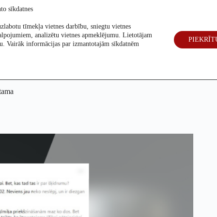
to sīkdatnes
zlabotu tīmekļa vietnes darbību, sniegtu vietnes
alpojumiem, analizētu vietnes apmeklējumu. Lietotājam
PIEKRĪT
eck
Par mums
Vēlēšanas 2026
šanu. Vairāk informācijas par izmantotajām sīkdatnēm
stama