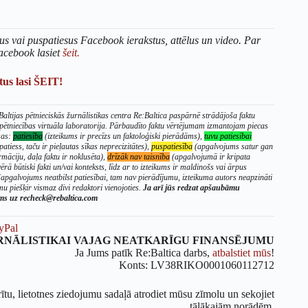
us vai puspatiesus Facebook ierakstus, attēlus un video. Par
acebook lasiet
šeit.
us lasi ŠEIT!
altijas pētnieciskās žurnālistikas centra Re:Baltica paspārnē strādājoša faktu
 pētniecības virtuāla laboratorija. Pārbaudīto faktu vērtējumam izmantojam piecas
sas:
patiesība
(izteikums ir precīzs un faktoloģiski pierādāms),
tuvu patiesībai
patiess, taču ir pieļautas sīkas neprecizitātes),
puspatiesība
(apgalvojums satur gan
rmāciju, daļa faktu ir noklusēta),
drīzāk nav taisnība
(apgalvojumā ir kripata
ērā būtiski fakti un/vai konteksts, līdz ar to izteikums ir maldinošs vai ārpus
apgalvojums neatbilst patiesībai, tam nav pierādījumu, izteikuma autors neapzināti
u piešķir vismaz divi redaktori vienojoties.
Ja arī jūs redzat apšaubāmu
ums uz recheck@rebaltica.com
yPal
RNĀLISTIKAI VAJAG NEATKARĪGU FINANSĒJUMU
Ja Jums patīk Re:Baltica darbs,
atbalstiet mūs
!
Konts: LV38RIKO0001060112712
rītu, lietotnes ziedojumu sadaļā atrodiet mūsu zīmolu un sekojiet
tālākajām norādēm.