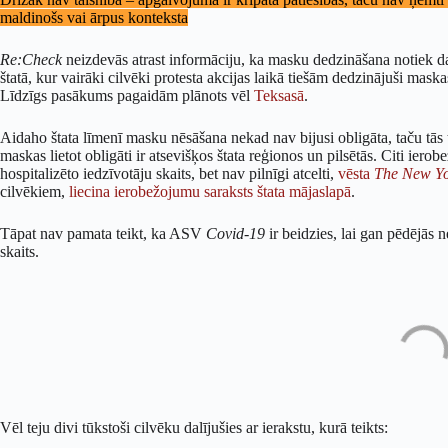
maldinošs vai ārpus konteksta
Re:Check
neizdevās atrast informāciju, ka masku dedzināšana notiek d
štatā, kur vairāki cilvēki protesta akcijas laikā tiešām dedzinājuši mask
Līdzīgs pasākums pagaidām plānots vēl
Teksasā
.
Aidaho štata līmenī masku nēsāšana nekad nav bijusi obligāta, taču tās
maskas lietot obligāti ir atsevišķos štata reģionos un pilsētās. Citi iero
hospitalizēto iedzīvotāju skaits, bet nav pilnīgi atcelti,
vēsta
The New Yo
cilvēkiem,
liecina ierobežojumu saraksts štata mājaslapā
.
Tāpat nav pamata teikt, ka ASV
Covid-19
ir beidzies, lai gan pēdējās 
skaits.
Vēl teju divi tūkstoši cilvēku dalījušies ar ierakstu, kurā teikts: