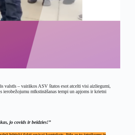
 valstīs – vairākos ASV štatos esot atcelti visi aizliegumi,
tos ierobežojumu mīkstināšanas tempi un apjoms ir krietni
s, jo covids ir beidzies!”
rā būtiski fakti un/vai konteksts, līdz ar to izteikums ir