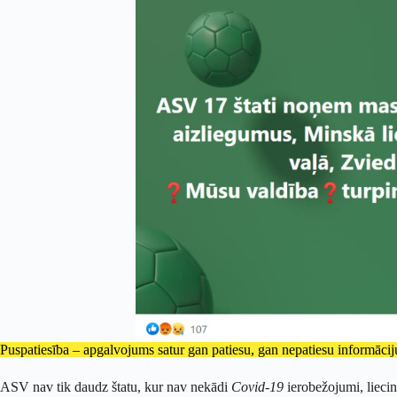
Puspatiesība – apgalvojums satur gan patiesu, gan nepatiesu informāciju
ASV nav tik daudz štatu, kur nav nekādi
Covid-19
ierobežojumi, lieci