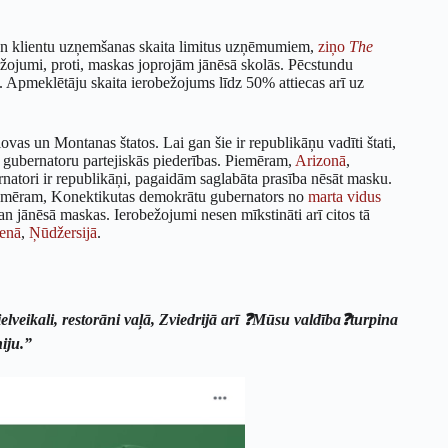
 un klientu uzņemšanas skaita limitus uzņēmumiem,
ziņo
The
bežojumi, proti, maskas joprojām jānēsā skolās. Pēcstundu
s. Apmeklētāju skaita ierobežojums līdz 50% attiecas arī uz
ovas un Montanas štatos. Lai gan šie ir republikāņu vadīti štati,
o gubernatoru partejiskās piederības. Piemēram,
Arizonā
,
rnatori ir republikāņi, pagaidām saglabāta prasība nēsāt masku.
 piemēram, Konektikutas demokrātu gubernators no
marta vidus
gan jānēsā maskas. Ierobežojumi nesen mīkstināti arī citos tā
enā
,
Ņūdžersijā
.
veikali, restorāni vaļā, Zviedrijā arī ❓Mūsu valdība❓turpina
niju.”