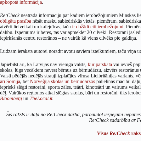
apkopotā informācija
.
Re:Check
neatrada informāciju par kādiem ierobežojumiem Minskas lie
obligāta prasība
nēsāt masku sabiedriskās vietās, piemēram, sabiedriska
atvērti lielveikali un kafejnīcas, taču
ir dažādi citi ierobežojumi
. Piemēr
dalību. Izņēmums ir bēres, tās var apmeklēt 20 cilvēki. Restorāni jāslēdz
iepirkšanās centru restorānos – ne vairāk kā viens cilvēks pie galdiņa.
Lūdzām ieraksta autorei norādīt avotu saviem izteikumiem, taču viņa uz
Jāpiebilst arī, ka Latvijas nav vienīgā valsts,
kur pārskata
vai ievieš pap
skolas, lūgs vecākiem nevest bērnus uz bērnudārzu, aizvērs restorānus 
Valstī pēdējās nedēļās strauji izplatījies vīrusa Lielbritānijas variants, v
arī Somijā
, bet
Norvēģijā skolās un bērnudārzos
palielinās mācību daļu, 
iepriekš slēgti restorāni, sporta zāles, teātri, kinoteātri un vairums veika
dēļ. Vairākos reģionos atkal slēgtas skolas, bāri un restorāni, tiks ier
Bloomberg
un
TheLocal.it
.
Šis raksts ir daļa no Re:Check darba, pārbaudot iespējami nepaties
Re:Check sadarbību ar F
Visus
Re:Check
rakst