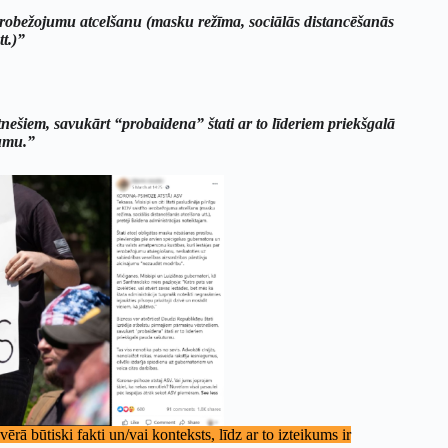
 ierobežojumu atcelšanu (masku režīma, sociālās distancēšanās
tt.)”
nešiem, savukārt “probaidena” štati ar to līderiem priekšgalā
umu.”
rā būtiski fakti un/vai konteksts, līdz ar to izteikums ir