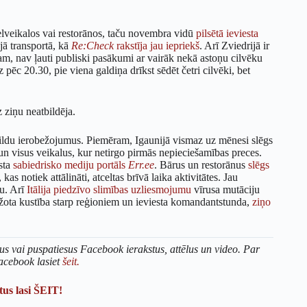
lveikalos vai restorānos, taču novembra vidū
pilsētā ieviesta
jā transportā, kā
Re:Check
rakstīja jau iepriekš
. Arī Zviedrijā ir
am, nav ļauti publiski pasākumi ar vairāk nekā astoņu cilvēku
 pēc 20.30, pie viena galdiņa drīkst sēdēt četri cilvēki, bet
 ziņu neatbildēja.
ildu ierobežojumus. Piemēram, Igaunijā vismaz uz mēnesi slēgs
un visus veikalus, kur netirgo pirmās nepieciešamības preces.
ēsta
sabiedrisko mediju portāls
Err.ee
. Bārus un restorānus
slēgs
kas notiek attālināti, atceltas brīvā laika aktivitātes. Jau
lu. Arī
Itālija piedzīvo slimības uzliesmojumu
vīrusa mutāciju
obežota kustība starp reģioniem un ieviesta komandantstunda,
ziņo
us vai puspatiesus Facebook ierakstus, attēlus un video. Par
acebook lasiet
šeit.
us lasi ŠEIT!