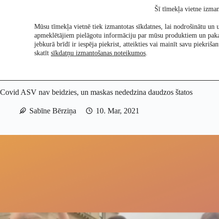
Skip
Šī tīmekļa vietne izman
to
content
Mūsu tīmekļa vietnē tiek izmantotas sīkdatnes, lai nodrošinātu un u
apmeklētājiem pielāgotu informāciju par mūsu produktiem un pak
Pētījumi
Re:Ch
jebkurā brīdī ir iespēja piekrist, atteikties vai mainīt savu piekri
skatīt
sīkdatņu izmantošanas noteikumos
.
Covid ASV nav beidzies, un maskas nededzina daudzos štatos
Sabīne Bērziņa
10. Mar, 2021