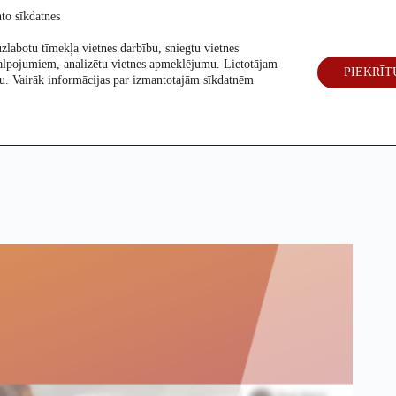
to sīkdatnes
zlabotu tīmekļa vietnes darbību, sniegtu vietnes
alpojumiem, analizētu vietnes apmeklējumu. Lietotājam
PIEKRĪT
eck
Par mums
Vēlēšanas 2026
šanu. Vairāk informācijas par izmantotajām sīkdatnēm