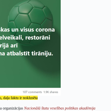
, daļa faktu ir noklusēta
na organizācijas
Nacionālā štatu veselības politikas akadēmija