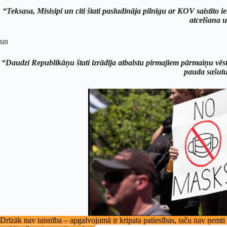
“Teksasa, Misisipi un citi štati pasludināja pilnīgu ar KOV saistīto
atcelšana u
un
“Daudzi Republikāņu štati izrādīja atbalstu pirmajiem pārmaiņu vēst
pauda sašut
Drīzāk nav taisnība – apgalvojumā ir kripata patiesības, taču nav ņemti vē