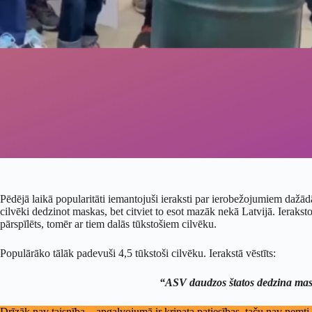
Pēdējā laikā popularitāti iemantojuši ieraksti par ierobežojumiem dažādās
cilvēki dedzinot maskas, bet citviet to esot mazāk nekā Latvijā. Ieraks
pārspīlēts, tomēr ar tiem dalās tūkstošiem cilvēku.
Populārāko tālāk padevuši 4,5 tūkstoši cilvēku. Ierakstā vēstīts:
“ASV daudzos štatos dedzina maska
Drīzāk nav taisnība – apgalvojumā ir kripata patiesības, taču nav ņemti vē