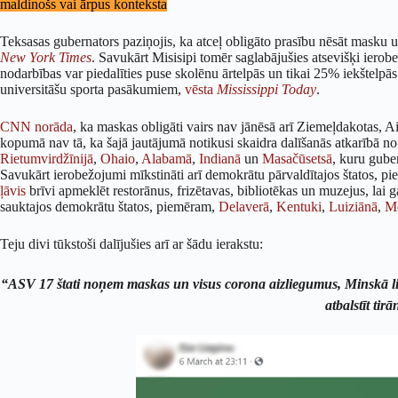
maldinošs vai ārpus konteksta
Teksasas gubernators paziņojis, ka atceļ obligāto prasību nēsāt masku
New York Times
. Savukārt Misisipi tomēr saglabājušies atsevišķi iero
nodarbības var piedalīties puse skolēnu ārtelpās un tikai 25% iekštelpā
universitāšu sporta pasākumiem,
vēsta
Mississippi Today
.
CNN norāda
, ka maskas obligāti vairs nav jānēsā arī Ziemeļdakotas, Ai
kopumā nav tā, ka šajā jautājumā notikusi skaidra dalīšanās atkarībā n
Rietumvirdžīnijā
,
Ohaio
,
Alabamā
,
Indianā
un
Masačūsetsā
, kuru gube
Savukārt ierobežojumi mīkstināti arī demokrātu pārvaldītajos štatos,
ļāvis
brīvi apmeklēt restorānus, frizētavas, bibliotēkas un muzejus, lai 
sauktajos demokrātu štatos, piemēram,
Delaverā
,
Kentuki
,
Luiziānā
,
M
Teju divi tūkstoši dalījušies arī ar šādu ierakstu:
“ASV 17 štati noņem maskas un visus corona aizliegumus, Minskā liel
atbalstīt tirā