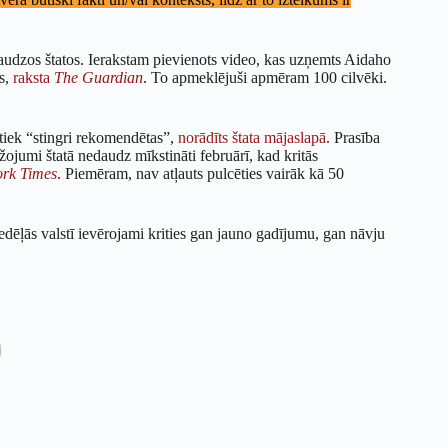
audzos štatos. Ierakstam pievienots video, kas uzņemts Aidaho
as,
raksta
The Guardian
. To apmeklējuši apmēram 100 cilvēki.
 tiek “stingri rekomendētas”,
norādīts štata mājaslapā
. Prasība
bežojumi štatā nedaudz mīkstināti februārī, kad kritās
rk Times
. Piemēram, nav atļauts pulcēties vairāk kā 50
nedēļās valstī ievērojami krities gan jauno gadījumu, gan nāvju