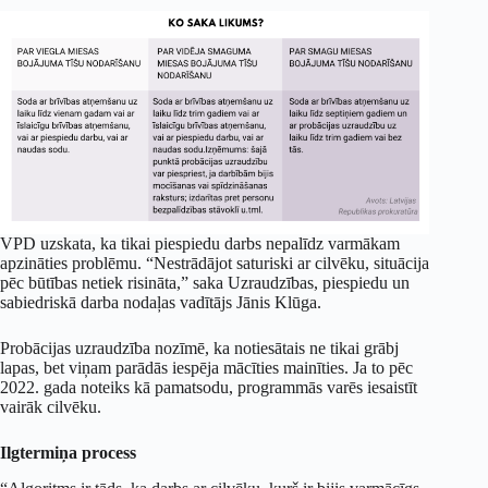
VPD uzskata, ka tikai piespiedu darbs nepalīdz varmākam
apzināties problēmu. “Nestrādājot saturiski ar cilvēku, situācija
pēc būtības netiek risināta,” saka Uzraudzības, piespiedu un
sabiedriskā darba nodaļas vadītājs Jānis Klūga.
Probācijas uzraudzība nozīmē, ka notiesātais ne tikai grābj
lapas, bet viņam parādās iespēja mācīties mainīties. Ja to pēc
2022. gada noteiks kā pamatsodu, programmās varēs iesaistīt
vairāk cilvēku.
Ilgtermiņa process