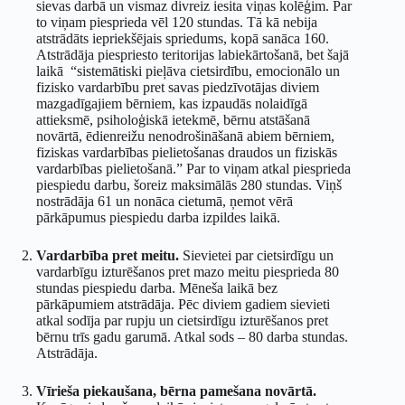
sievas darbā un vismaz divreiz iesita viņas kolēģim. Par
to viņam piesprieda vēl 120 stundas. Tā kā nebija
atstrādāts iepriekšējais spriedums, kopā sanāca 160.
Atstrādāja piespriesto teritorijas labiekārtošanā, bet šajā
laikā “sistemātiski pieļāva cietsirdību, emocionālo un
fizisko vardarbību pret savas piedzīvotājas diviem
mazgadīgajiem bērniem, kas izpaudās nolaidīgā
attieksmē, psiholoģiskā ietekmē, bērnu atstāšanā
novārtā, ēdienreižu nenodrošināšanā abiem bērniem,
fiziskas vardarbības pielietošanas draudos un fiziskās
vardarbības pielietošanā.” Par to viņam atkal piesprieda
piespiedu darbu, šoreiz maksimālās 280 stundas. Viņš
nostrādāja 61 un nonāca cietumā, ņemot vērā
pārkāpumus piespiedu darba izpildes laikā.
Vardarbība pret meitu.
Sievietei par cietsirdīgu un
vardarbīgu izturēšanos pret mazo meitu piesprieda 80
stundas piespiedu darba. Mēneša laikā bez
pārkāpumiem atstrādāja. Pēc diviem gadiem sievieti
atkal sodīja par rupju un cietsirdīgu izturēšanos pret
bērnu trīs gadu garumā. Atkal sods – 80 darba stundas.
Atstrādāja.
Vīrieša piekaušana, bērna pamešana novārtā.