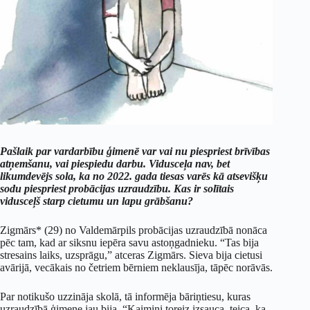
Pašlaik par vardarbību ģimenē var vai nu piespriest brīvības
atņemšanu, vai piespiedu darbu. Vidusceļa nav, bet
likumdevējs sola, ka no 2022. gada tiesas varēs kā atsevišķu
sodu piespriest probācijas uzraudzību. Kas ir solītais
vidusceļš starp cietumu un lapu grābšanu?
Zigmārs* (29) no Valdemārpils probācijas uzraudzībā nonāca
pēc tam, kad ar siksnu iepēra savu astoņgadnieku. “Tas bija
stresains laiks, uzsprāgu,” atceras Zigmārs. Sieva bija cietusi
avārijā, vecākais no četriem bērniem neklausīja, tāpēc norāvās.
Par notikušo uzzināja skolā, tā informēja bāriņtiesu, kuras
uzraudzībā ģimene jau bija. “Kaimiņi toreiz izsauca, teica, ka