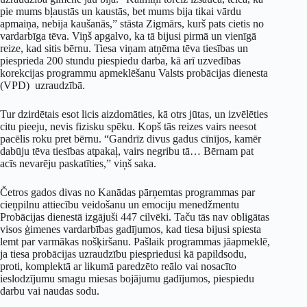
pie mums bļaustās un kaustās, bet mums bija tikai vārdu
apmaiņa, nebija kaušanās,” stāsta Zigmārs, kurš pats cietis no
vardarbīga tēva. Viņš apgalvo, ka tā bijusi pirmā un vienīgā
reize, kad sitis bērnu. Tiesa viņam atņēma tēva tiesības un
piesprieda 200 stundu piespiedu darba, kā arī uzvedības
korekcijas programmu apmeklēšanu Valsts probācijas dienesta
(VPD) uzraudzībā.
Tur dzirdētais esot licis aizdomāties, kā otrs jūtas, un izvēlēties
citu pieeju, nevis fizisku spēku. Kopš tās reizes vairs neesot
pacēlis roku pret bērnu. “Gandrīz divus gadus cīnījos, kamēr
dabūju tēva tiesības atpakaļ, vairs negribu tā… Bērnam pat
acīs nevarēju paskatīties,” viņš saka.
Četros gados divas no Kanādas pārņemtas programmas par
cieņpilnu attiecību veidošanu un emociju menedžmentu
Probācijas dienestā izgājuši 447 cilvēki. Taču tās nav obligātas
visos ģimenes vardarbības gadījumos, kad tiesa bijusi spiesta
lemt par varmākas nošķiršanu. Pašlaik programmas jāapmeklē,
ja tiesa probācijas uzraudzību piespriedusi kā papildsodu,
proti, komplektā ar likumā paredzēto reālo vai nosacīto
ieslodzījumu smagu miesas bojājumu gadījumos, piespiedu
darbu vai naudas sodu.