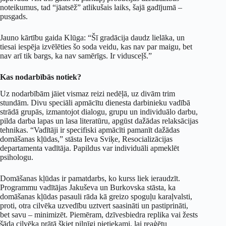
noteikumus, tad “jāatsēž” atlikušais laiks, šajā gadījumā –
pusgads.
Jauno kārtību gaida Klūga: “Šī gradācija daudz lielāka, un
tiesai iespēja izvēlēties šo soda veidu, kas nav par maigu, bet
nav arī tik bargs, ka nav samērīgs. Ir vidusceļš.”
Kas nodarbībās notiek?
Uz nodarbībām jāiet vismaz reizi nedēļā, uz divām trim
stundām. Divu speciāli apmācītu dienesta darbinieku vadībā
strādā grupās, izmantojot dialogu, grupu un individuālo darbu,
pilda darba lapas un lasa literatūru, apgūst dažādas relaksācijas
tehnikas. “Vadītāji ir specifiski apmācīti pamanīt dažādas
domāšanas kļūdas,” stāsta Ieva Sviķe, Resocializācijas
departamenta vadītāja. Papildus var individuāli apmeklēt
psihologu.
Domāšanas kļūdas ir pamatdarbs, ko kurss liek ieraudzīt.
Programmu vadītājas Jakuševa un Burkovska stāsta, ka
domāšanas kļūdas pasauli rāda kā greizo spoguļu karaļvalsti,
proti, otra cilvēka uzvedību uztvert saasināti un pastiprināti,
bet savu – minimizēt. Piemēram, dzīvesbiedra replika vai žests
šāda cilvēka prātā šķiet pilnīgi pietiekami, lai reaģētu