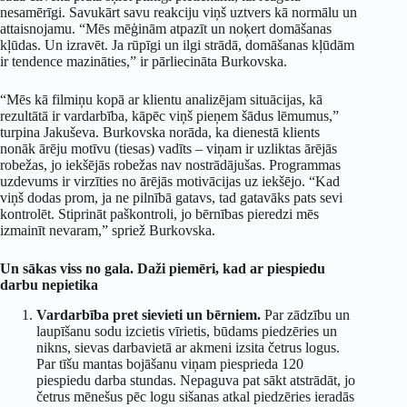
nesamērīgi. Savukārt savu reakciju viņš uztvers kā normālu un
attaisnojamu. “Mēs mēģinām atpazīt un noķert domāšanas
kļūdas. Un izravēt. Ja rūpīgi un ilgi strādā, domāšanas kļūdām
ir tendence mazināties,” ir pārliecināta Burkovska.
“Mēs kā filmiņu kopā ar klientu analizējam situācijas, kā
rezultātā ir vardarbība, kāpēc viņš pieņem šādus lēmumus,”
turpina Jakuševa. Burkovska norāda, ka dienestā klients
nonāk ārēju motīvu (tiesas) vadīts – viņam ir uzliktas ārējās
robežas, jo iekšējās robežas nav nostrādājušas. Programmas
uzdevums ir virzīties no ārējās motivācijas uz iekšējo. “Kad
viņš dodas prom, ja ne pilnībā gatavs, tad gatavāks pats sevi
kontrolēt. Stiprināt paškontroli, jo bērnības pieredzi mēs
izmainīt nevaram,” spriež Burkovska.
Un sākas viss no gala. Daži piemēri, kad ar piespiedu
darbu nepietika
Vardarbība pret sievieti un bērniem.
Par zādzību un
laupīšanu sodu izcietis vīrietis, būdams piedzēries un
nikns, sievas darbavietā ar akmeni izsita četrus logus.
Par tīšu mantas bojāšanu viņam piesprieda 120
piespiedu darba stundas. Nepaguva pat sākt atstrādāt, jo
četrus mēnešus pēc logu sišanas atkal piedzēries ieradās