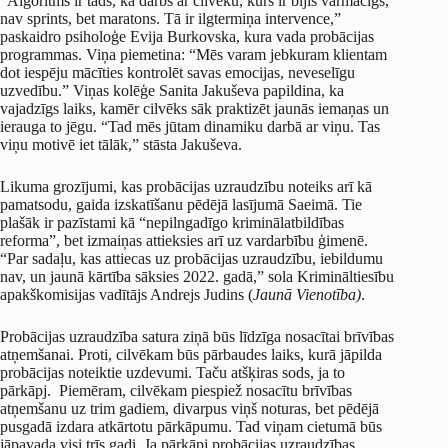
“Algoritms ir tāds, ka darbs ar cilvēku, kurš ir bijis varmācīgs,
nav sprints, bet maratons. Tā ir ilgtermiņa intervence,”
paskaidro psiholoģe Evija Burkovska, kura vada probācijas
programmas. Viņa piemetina: “Mēs varam jebkuram klientam
dot iespēju mācīties kontrolēt savas emocijas, neveselīgu
uzvedību.” Viņas kolēģe Sanita Jakuševa papildina, ka
vajadzīgs laiks, kamēr cilvēks sāk praktizēt jaunās iemaņas un
ierauga to jēgu. “Tad mēs jūtam dinamiku darbā ar viņu. Tas
viņu motivē iet tālāk,” stāsta Jakuševa.
Likuma grozījumi, kas probācijas uzraudzību noteiks arī kā
pamatsodu, gaida izskatīšanu pēdējā lasījumā Saeimā. Tie
plašāk ir pazīstami kā “nepilngadīgo kriminālatbildības
reforma”, bet izmaiņas attieksies arī uz vardarbību ģimenē.
“Par sadaļu, kas attiecas uz probācijas uzraudzību, iebildumu
nav, un jaunā kārtība sāksies 2022. gadā,” sola Krimināltiesību
apakškomisijas vadītājs Andrejs Judins (
Jaunā Vienotība)
.
Probācijas uzraudzība satura ziņā būs līdzīga nosacītai brīvības
atņemšanai. Proti, cilvēkam būs pārbaudes laiks, kurā jāpilda
probācijas noteiktie uzdevumi. Taču atšķiras sods, ja to
pārkāpj. Piemēram, cilvēkam piespiež nosacītu brīvības
atņemšanu uz trim gadiem, divarpus viņš noturas, bet pēdējā
pusgadā izdara atkārtotu pārkāpumu. Tad viņam cietumā būs
jāpavada visi trīs gadi. Ja pārkāpj probācijas uzraudzības