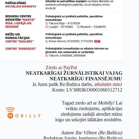
Ziedo ar PayPal
NEATKARĪGAI ŽURNĀLISTIKAI VAJAG
NEATKARĪGU FINANSĒJUMU
Ja Jums patīk Re:Baltica darbs,
atbalstiet mūs
!
Konts: LV38RIKO0001060112712
Tagad ziedo arī ar
Mobilly!
Lai
veiktu ziedojumu, aplikācijas
ziedojumu sadaļā atrodiet mūsu
logo un sekojiet tālākām norādēm.
Autore Ilze Vēbere (Re:Baltica)
Redaktore Sanita Jemberga (Re:Baltica)