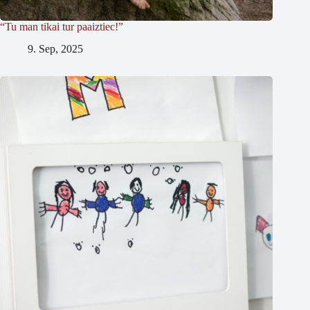
“Tu man tikai tur paaiztiec!”
9. Sep, 2025