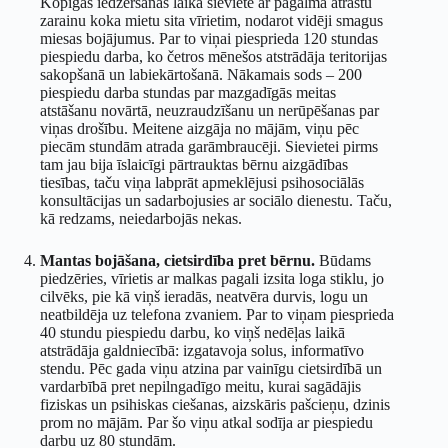
Kopīgas iedzeršanas laikā sieviete ar pagalmā atrastu
zarainu koka mietu sita vīrietim, nodarot vidēji smagus
miesas bojājumus. Par to viņai piesprieda 120 stundas
piespiedu darba, ko četros mēnešos atstrādāja teritorijas
sakopšanā un labiekārtošanā. Nākamais sods – 200
piespiedu darba stundas par mazgadīgās meitas
atstāšanu novārtā, neuzraudzīšanu un nerūpēšanas par
viņas drošību. Meitene aizgāja no mājām, viņu pēc
piecām stundām atrada garāmbraucēji. Sievietei pirms
tam jau bija īslaicīgi pārtrauktas bērnu aizgādības
tiesības, taču viņa labprāt apmeklējusi psihosociālās
konsultācijas un sadarbojusies ar sociālo dienestu. Taču,
kā redzams, neiedarbojās nekas.
Mantas bojāšana, cietsirdība pret bērnu.
Būdams
piedzēries, vīrietis ar malkas pagali izsita loga stiklu, jo
cilvēks, pie kā viņš ieradās, neatvēra durvis, logu un
neatbildēja uz telefona zvaniem. Par to viņam piesprieda
40 stundu piespiedu darbu, ko viņš nedēļas laikā
atstrādāja galdniecībā: izgatavoja solus, informatīvo
stendu. Pēc gada viņu atzina par vainīgu cietsirdībā un
vardarbībā pret nepilngadīgo meitu, kurai sagādājis
fiziskas un psihiskas ciešanas, aizskāris pašcieņu, dzinis
prom no mājām. Par šo viņu atkal sodīja ar piespiedu
darbu uz 80 stundām.