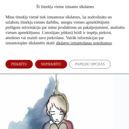
Skip
Šī tīmekļa vietne izmanto sīkdatnes
to
Atbalsti mūs
content
Mūsu tīmekļa vietnē tiek izmantotas sīkdatnes, lai nodrošinātu un
uzlabotu tīmekļa vietnes darbību, sniegtu vietnes apmeklētājiem
pielāgotu informāciju par mūsu produktiem un pakalpojumiem, analizētu
vietnes apmeklējumu. Lietotājam jebkurā brīdī ir iespēja piekrist,
Tuvāk vidusceļam, lai par vardarbību nepiespriestu lapu
atteikties vai mainīt savu piekrišanu. Vairāk informācijas par
grābšanu
izmantotajām sīkdatnēm skatīt
sīkdatņu izmantošanas noteikumos
.
Ilze Vēbere
9. Dec, 2020
PIEKRĪTU
NEPIEKRĪTU
PAPILDU OPCIJAS