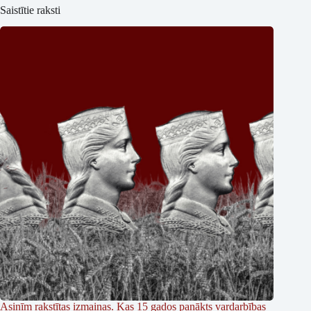
Saistītie raksti
Asinīm rakstītas izmaiņas. Kas 15 gados panākts vardarbības