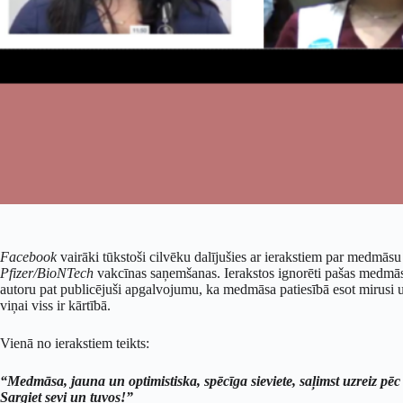
Facebook
vairāki tūkstoši cilvēku dalījušies ar ierakstiem par medmā
Pfizer/BioNTech
vakcīnas saņemšanas. Ierakstos ignorēti pašas medmāsas
autoru pat publicējuši apgalvojumu, ka medmāsa patiesībā esot mirusi un t
viņai viss ir kārtībā.
Vienā no ierakstiem teikts:
“Medmāsa, jauna un optimistiska, spēcīga sieviete, saļimst uzreiz pēc 
Sargiet sevi un tuvos!”