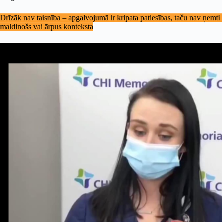
Drīzāk nav taisnība – apgalvojumā ir kripata patiesības, taču nav ņemti vē
maldinošs vai ārpus konteksta