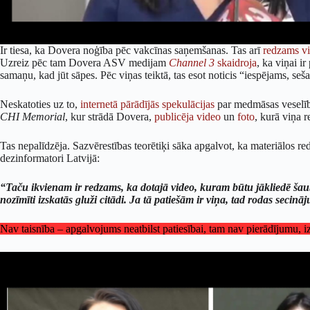
Ir tiesa, ka Dovera noģība pēc vakcīnas saņemšanas. Tas arī
redzams vi
Uzreiz pēc tam Dovera ASV medijam
Channel 3
skaidroja
, ka viņai i
samaņu, kad jūt sāpes. Pēc viņas teiktā, tas esot noticis “iespējams, seš
Neskatoties uz to,
internetā pārādījās spekulācijas
par medmāsas veselība
CHI Memorial
, kur strādā Dovera,
publicēja video
un
foto
, kurā viņa 
Tas nepalīdzēja. Sazvērestības teorētiķi sāka apgalvot, ka materiālos r
dezinformatori Latvijā:
“Taču ikvienam ir redzams, ka dotajā video, kuram būtu jākliedē šaub
nozīmīti izskatās gluži citādi. Ja tā patiešām ir viņa, tad rodas secin
Nav taisnība – apgalvojums neatbilst patiesībai, tam nav pierādījumu, 