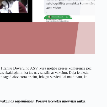
su Tifāniju Doveru no ASV, kura noģība preses konferencē pēc
 skaidrojumi, ka tas nav saistīts ar vakcīnu. Daļa ierakstu
agad aizvietota ar citu, līdzīgu sievieti, lai maldinātu, ka
vakcīnas saņemšanas. Pozitīvi iecerētas intervijas laikā.