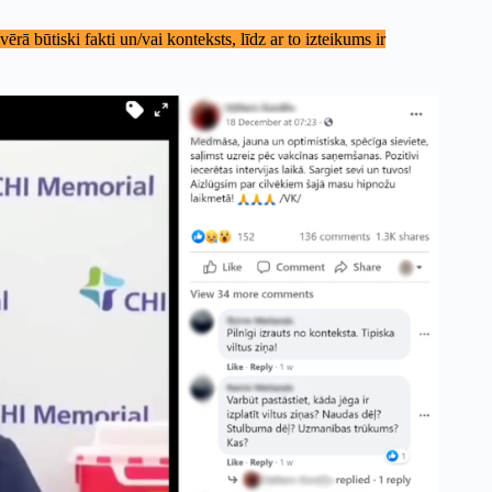
rā būtiski fakti un/vai konteksts, līdz ar to izteikums ir