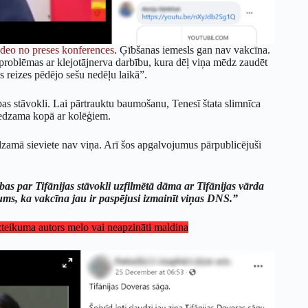
deo no preses konferences
. Ģībšanas iemesls gan nav vakcīna.
r problēmas ar klejotājnerva darbību, kura dēļ viņa mēdz zaudēt
as reizes pēdējo sešu nedēļu laikā”.
s stāvokli. Lai pārtrauktu baumošanu, Tenesī štata slimnīca
redzama kopā ar kolēģiem.
edzamā sieviete nav viņa. Arī šos apgalvojumus pārpublicējuši
as par Tifānijas stāvokli uzfilmētā dāma ar Tifānijas vārda
ājums, ka vakcīna jau ir paspējusi izmainīt viņas DNS.”
izteikuma autors melo vai neapzināti maldina