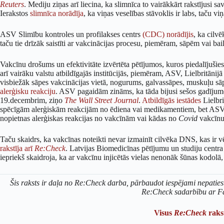
Reuters
. Mediju ziņas arī liecina, ka slimnīca to vairākkārt rakstījusi s
Ierakstos
slimnīca norādīja
, ka viņas veselības stāvoklis ir labs, taču v
ASV Slimību kontroles un profilakses centrs
(CDC) norādījis
, ka cilv
taču tie drīzāk saistīti ar vakcinācijas procesu, piemēram, sāpēm vai 
Vakcīnu drošums un efektivitāte izvērtēta pētījumos, kuros piedalījuši
arī vairāku valstu atbildīgajās institūcijās, piemēram, ASV, Lielbritānij
visbiežāk sāpes vakcinācijas vietā, nogurums, galvassāpes, muskuļu sāpe
alerģisku reakciju
. ASV pagaidām zināms, ka tāda bijusi sešos gadījumos
19.decembrim, ziņo
The Wall Street Journal
.
Atbildīgās iestādes
Lielbri
spēcīgām alerģiskām reakcijām no ēdiena vai medikamentiem, bet ASV – 
nopietnas alerģiskas reakcijas no vakcīnām vai kādas no
Covid
vakcīnu
Taču skaidrs, ka vakcīnas noteikti nevar izmainīt cilvēka DNS, kas ir vē
rakstīja arī
Re:Check
. Latvijas Biomedicīnas pētījumu un studiju centr
iepriekš skaidroja, ka ar vakcīnu injicētās vielas nenonāk šūnas kodolā,
Šis raksts ir daļa no Re:Check darba, pārbaudot iespējami nepaties
Re:Check sadarbību ar F
Visus
Re:Check
rakst