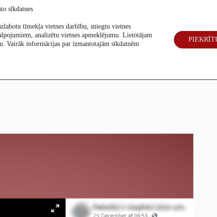
to sīkdatnes
zlabotu tīmekļa vietnes darbību, sniegtu vietnes
alpojumiem, analizētu vietnes apmeklējumu. Lietotājam
PIEKRĪT
eck
Par mums
Vēlēšanas 2026
šanu. Vairāk informācijas par izmantotajām sīkdatnēm