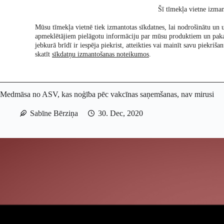
Skip
Šī tīmekļa vietne izman
to
content
Mūsu tīmekļa vietnē tiek izmantotas sīkdatnes, lai nodrošinātu un u
apmeklētājiem pielāgotu informāciju par mūsu produktiem un pak
Pētījumi
Re:Ch
jebkurā brīdī ir iespēja piekrist, atteikties vai mainīt savu piekri
skatīt
sīkdatņu izmantošanas noteikumos
.
Medmāsa no ASV, kas noģība pēc vakcīnas saņemšanas, nav mirusi
Sabīne Bērziņa
30. Dec, 2020