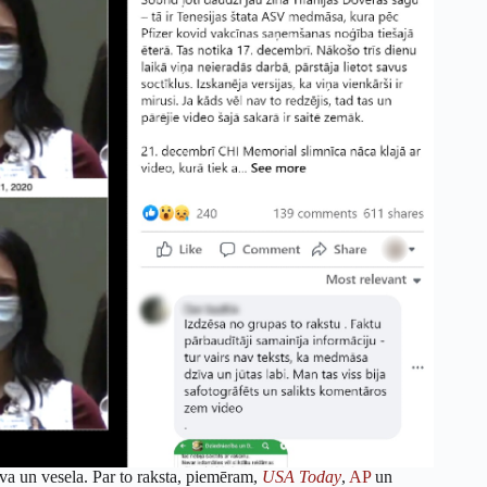
īva un vesela. Par to raksta, piemēram,
USA Today
,
AP
un