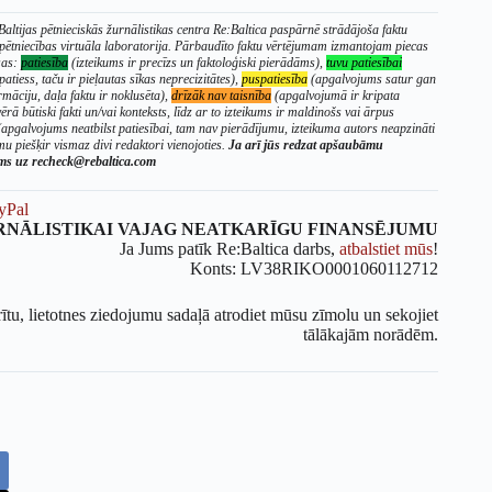
altijas pētnieciskās žurnālistikas centra Re:Baltica paspārnē strādājoša faktu
 pētniecības virtuāla laboratorija. Pārbaudīto faktu vērtējumam izmantojam piecas
sas:
patiesība
(izteikums ir precīzs un faktoloģiski pierādāms),
tuvu patiesībai
patiess, taču ir pieļautas sīkas neprecizitātes),
puspatiesība
(apgalvojums satur gan
rmāciju, daļa faktu ir noklusēta),
drīzāk nav taisnība
(apgalvojumā ir kripata
ērā būtiski fakti un/vai konteksts, līdz ar to izteikums ir maldinošs vai ārpus
apgalvojums neatbilst patiesībai, tam nav pierādījumu, izteikuma autors neapzināti
u piešķir vismaz divi redaktori vienojoties.
Ja arī jūs redzat apšaubāmu
ums uz recheck@rebaltica.com
yPal
RNĀLISTIKAI VAJAG NEATKARĪGU FINANSĒJUMU
Ja Jums patīk Re:Baltica darbs,
atbalstiet mūs
!
Konts: LV38RIKO0001060112712
rītu, lietotnes ziedojumu sadaļā atrodiet mūsu zīmolu un sekojiet
tālākajām norādēm.