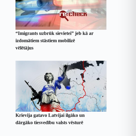
“Imigrants uzbrūk sievietei” jeb kā ar
izdomātiem stāstiem mobilizē
vēlētājus
Krievija gatavo Latvijai ilgāko un
dārgāko tiesvedību valsts vēsturē