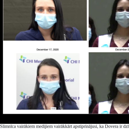
Slimnīca vairākiem medijiem vairākkārt apstiprinājusi, ka Dovera ir dz