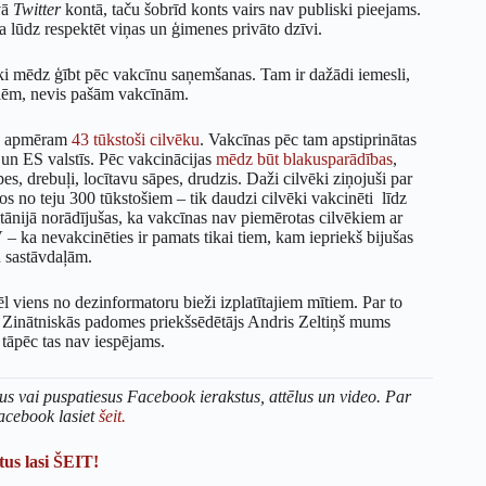
avā
Twitter
kontā, taču šobrīd konts vairs nav publiski pieejams.
iņa lūdz respektēt viņas un ģimenes privāto dzīvi.
ēki mēdz ģībt pēc vakcīnu saņemšanas. Tam ir dažādi iemesli,
bailēm, nevis pašām vakcīnām.
es apmēram
43 tūkstoši cilvēku
. Vakcīnas pēc tam apstiprinātas
ā un ES valstīs. Pēc vakcinācijas
mēdz būt blakusparādības
,
s, drebuļi, locītavu sāpes, drudzis. Daži cilvēki ziņojuši par
 no teju 300 tūkstošiem – tik daudzi cilvēki vakcinēti līdz
tānijā norādījušas, ka vakcīnas nav piemērotas cilvēkiem ar
ka nevakcinēties ir pamats tikai tiem, kam iepriekš bijušas
 sastāvdaļām.
l viens no dezinformatoru bieži izplatītajiem mītiem. Par to
a Zinātniskās padomes priekšsēdētājs Andris Zeltiņš mums
 tāpēc tas nav iespējams.
us vai puspatiesus Facebook ierakstus, attēlus un video. Par
acebook lasiet
šeit.
us lasi ŠEIT!