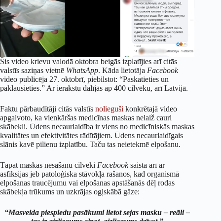
Šis video krievu valodā oktobra beigās izplatījies arī citās
valstīs saziņas vietnē
WhatsApp
. Kāda lietotāja
Facebook
video publicēja 27. oktobrī, piebilstot: “Paskatieties un
paklausieties.” Ar ierakstu dalījās ap 400 cilvēku, arī Latvijā.
Faktu pārbaudītāji citās valstīs
nolieguši
konkrētajā video
apgalvoto, ka vienkāršas medicīnas maskas nelaiž cauri
skābekli. Ūdens necaurlaidība ir viens no medicīniskās maskas
kvalitātes un efektivitātes rādītājiem. Ūdens necaurlaidīgais
slānis kavē pilienu izplatību. Taču tas neietekmē elpošanu.
Tāpat maskas nēsāšanu cilvēki
Facebook
saista arī ar
asfiksijas jeb patoloģiska stāvokļa rašanos, kad organismā
elpošanas traucējumu vai elpošanas apstāšanās dēļ rodas
skābekļa trūkums un uzkrājas ogļskābā gāze:
“Masveida piespiedu pasākumi lietot sejas masku – reāli –