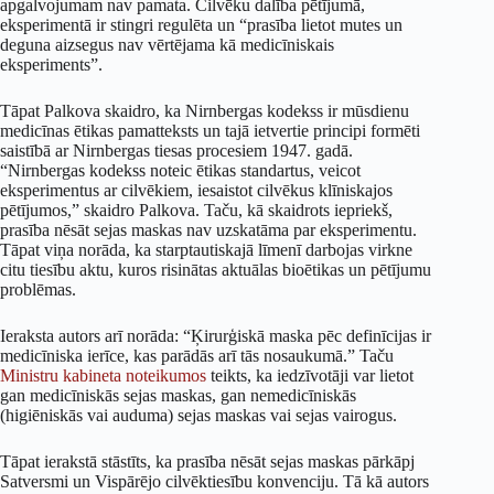
apgalvojumam nav pamata. Cilvēku dalība pētījumā,
eksperimentā ir stingri regulēta un “prasība lietot mutes un
deguna aizsegus nav vērtējama kā medicīniskais
eksperiments”.
Tāpat Palkova skaidro, ka Nirnbergas kodekss ir mūsdienu
medicīnas ētikas pamatteksts un tajā ietvertie principi formēti
saistībā ar Nirnbergas tiesas procesiem 1947. gadā.
“Nirnbergas kodekss noteic ētikas standartus, veicot
eksperimentus ar cilvēkiem, iesaistot cilvēkus klīniskajos
pētījumos,” skaidro Palkova. Taču, kā skaidrots iepriekš,
prasība nēsāt sejas maskas nav uzskatāma par eksperimentu.
Tāpat viņa norāda, ka starptautiskajā līmenī darbojas virkne
citu tiesību aktu, kuros risinātas aktuālas bioētikas un pētījumu
problēmas.
Ieraksta autors arī norāda: “Ķirurģiskā maska pēc definīcijas ir
medicīniska ierīce, kas parādās arī tās nosaukumā.” Taču
Ministru kabineta noteikumos
teikts, ka iedzīvotāji var lietot
gan medicīniskās sejas maskas, gan nemedicīniskās
(higiēniskās vai auduma) sejas maskas vai sejas vairogus.
Tāpat ierakstā stāstīts, ka prasība nēsāt sejas maskas pārkāpj
Satversmi un Vispārējo cilvēktiesību konvenciju. Tā kā autors