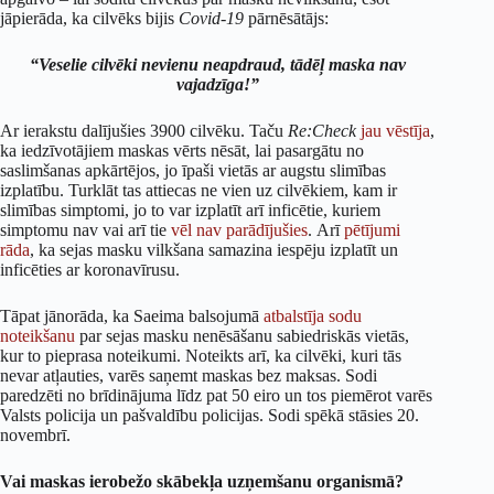
jāpierāda, ka cilvēks bijis
Covid-19
pārnēsātājs:
“Veselie cilvēki nevienu neapdraud, tādēļ maska nav
vajadzīga!”
Ar ierakstu dalījušies 3900 cilvēku. Taču
Re:Check
jau vēstīja
,
ka iedzīvotājiem maskas vērts nēsāt, lai pasargātu no
saslimšanas apkārtējos, jo īpaši vietās ar augstu slimības
izplatību. Turklāt tas attiecas ne vien uz cilvēkiem, kam ir
slimības simptomi, jo to var izplatīt arī inficētie, kuriem
simptomu nav vai arī tie
vēl nav
parādījušies
. Arī
pētījumi
rāda
, ka sejas masku vilkšana samazina iespēju izplatīt un
inficēties ar koronavīrusu.
Tāpat jānorāda, ka Saeima balsojumā
atbalstīja sodu
noteikšanu
par sejas masku nenēsāšanu sabiedriskās vietās,
kur to pieprasa noteikumi. Noteikts arī, ka cilvēki, kuri tās
nevar atļauties, varēs saņemt maskas bez maksas. Sodi
paredzēti no brīdinājuma līdz pat 50 eiro un tos piemērot varēs
Valsts policija un pašvaldību policijas. Sodi spēkā stāsies 20.
novembrī.
Vai maskas ierobežo skābekļa uzņemšanu organismā?