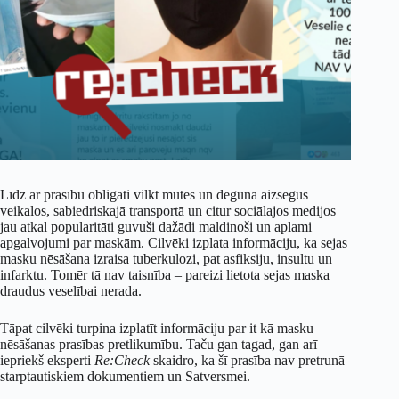
Līdz ar prasību obligāti vilkt mutes un deguna aizsegus
veikalos, sabiedriskajā transportā un citur sociālajos medijos
jau atkal popularitāti guvuši dažādi maldinoši un aplami
apgalvojumi par maskām. Cilvēki izplata informāciju, ka sejas
masku nēsāšana izraisa tuberkulozi, pat asfiksiju, insultu un
infarktu. Tomēr tā nav taisnība – pareizi lietota sejas maska
draudus veselībai nerada.
Tāpat cilvēki turpina izplatīt informāciju par it kā masku
nēsāšanas prasības pretlikumību. Taču gan tagad, gan arī
iepriekš eksperti
Re:Check
skaidro, ka šī prasība nav pretrunā
starptautiskiem dokumentiem un Satversmei.