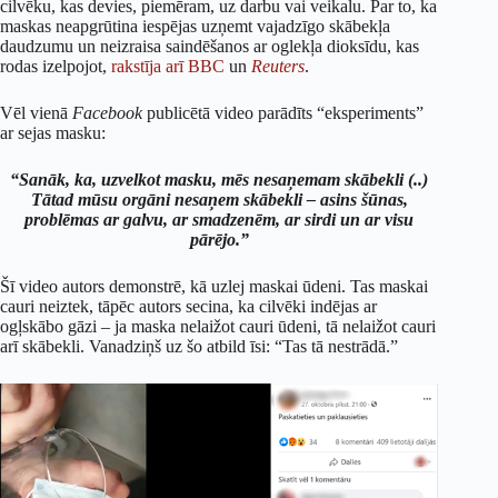
cilvēku, kas devies, piemēram, uz darbu vai veikalu. Par to, ka
maskas neapgrūtina iespējas uzņemt vajadzīgo skābekļa
daudzumu un neizraisa saindēšanos ar oglekļa dioksīdu, kas
rodas izelpojot,
rakstīja arī BBC
un
Reuters
.
Vēl vienā
Facebook
publicētā video parādīts “eksperiments”
ar sejas masku:
“Sanāk, ka, uzvelkot masku, mēs nesaņemam skābekli (..)
Tātad mūsu orgāni nesaņem skābekli – asins šūnas,
problēmas ar galvu, ar smadzenēm, ar sirdi un ar visu
pārējo.”
Šī video autors demonstrē, kā uzlej maskai ūdeni. Tas maskai
cauri neiztek, tāpēc autors secina, ka cilvēki indējas ar
ogļskābo gāzi – ja maska nelaižot cauri ūdeni, tā nelaižot cauri
arī skābekli. Vanadziņš uz šo atbild īsi: “Tas tā nestrādā.”