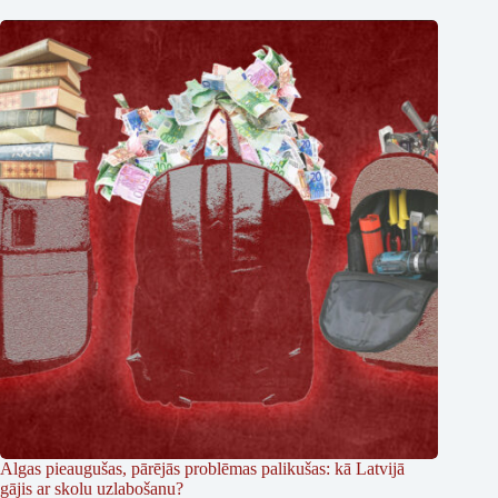
Algas pieaugušas, pārējās problēmas palikušas: kā Latvijā
gājis ar skolu uzlabošanu?