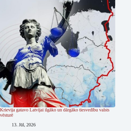
Krievija gatavo Latvijai ilgāko un dārgāko tiesvedību valsts
vēsturē
13. Jūl, 2026