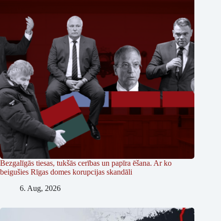
Bezgalīgās tiesas, tukšās cerības un papīra ēšana. Ar ko
beigušies Rīgas domes korupcijas skandāli
6. Aug, 2026