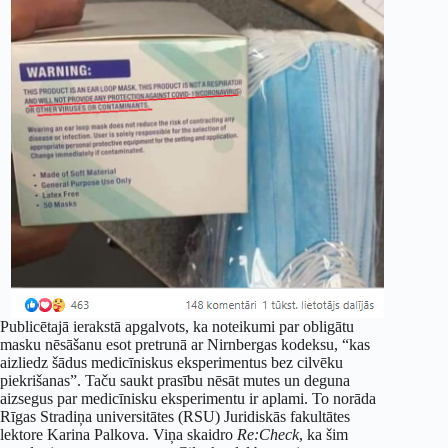
Publicētajā ierakstā apgalvots, ka noteikumi par obligātu
masku nēsāšanu esot pretrunā ar Nirnbergas kodeksu, “kas
aizliedz šādus medicīniskus eksperimentus bez cilvēku
piekrišanas”. Taču saukt prasību nēsāt mutes un deguna
aizsegus par medicīnisku eksperimentu ir aplami. To norāda
Rīgas Stradiņa universitātes (RSU) Juridiskās fakultātes
lektore Karina Palkova. Viņa skaidro
Re:Check
, ka šim