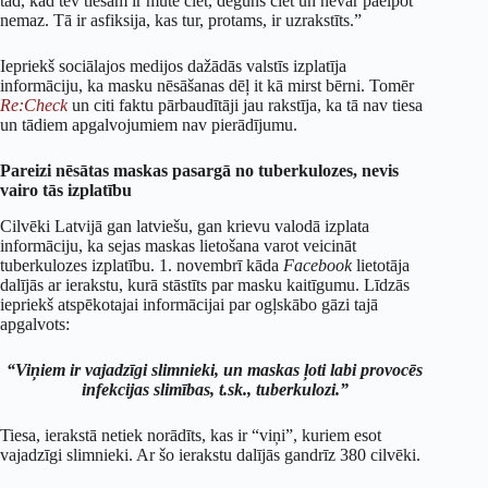
tad, kad tev tiešām ir mute ciet, deguns ciet un nevar paelpot
nemaz. Tā ir asfiksija, kas tur, protams, ir uzrakstīts.”
Iepriekš sociālajos medijos dažādās valstīs izplatīja
informāciju, ka masku nēsāšanas dēļ it kā mirst bērni. Tomēr
Re:Check
un citi faktu pārbaudītāji jau rakstīja, ka tā nav tiesa
un tādiem apgalvojumiem nav pierādījumu.
Pareizi nēsātas maskas pasargā no tuberkulozes, nevis
vairo tās izplatību
Cilvēki Latvijā gan latviešu, gan krievu valodā izplata
informāciju, ka sejas maskas lietošana varot veicināt
tuberkulozes izplatību. 1. novembrī kāda
Facebook
lietotāja
dalījās ar ierakstu, kurā stāstīts par masku kaitīgumu. Līdzās
iepriekš atspēkotajai informācijai par ogļskābo gāzi tajā
apgalvots:
“Viņiem ir vajadzīgi slimnieki, un maskas ļoti labi provocēs
infekcijas slimības, t.sk., tuberkulozi.”
Tiesa, ierakstā netiek norādīts, kas ir “viņi”, kuriem esot
vajadzīgi slimnieki. Ar šo ierakstu dalījās gandrīz 380 cilvēki.