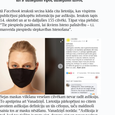
tas ir aizliegums elpot, aizliegums dzīvot,”
tā
Facebook
ierakstā secina kāda cita lietotāja, kas vispirms
publicējusi pārkopētu informāciju par asfiksiju. Ieraksts tapis
14. oktobrī un ar to dalījušies 155 cilvēki. Tāpat viņa piebilst:
“Tie piespiedu pasākumi, lai ikviens īsteno pašnāvību – t.i.
masveida piespiedu slepkavības īstenošana”.
Sejas maskas vilkšana veselam cilvēkam nevar radīt asfiksiju.
To apstiprina arī Vanadziņš. Lietotāja pārkopējusi no citiem
avotiem asfiksijas definīciju un tās cēloņus, taču maldinoši
saista tos ar masku nēsāšanu. Vanadziņš norāda: “Asfiksija ir