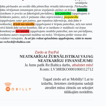
strādājoša
faktu pārbaudes un sociālo tīklu pētniecības virtuāla laboratorija. Pārbaudīto
faktu vērtējumam izmantojam piecas iespējamās atzīmes un krāsas:
patiesība
(izteikums ir precīzs un faktoloģiski pierādāms),
tuvu patiesībai
(apgalvojums ir
lielākoties patiess, taču ir pieļautas sīkas neprecizitātes),
puspatiesība
(apgalvojums satur gan patiesu, gan nepatiesu informāciju, daļa faktu ir
noklusēta),
drīzāk nav taisnība
(apgalvojumā ir kripata patiesības, taču nav ņemti
vērā būtiski fakti un/vai konteksts, līdz ar to izteikums ir maldinošs vai ārpus
konteksta) un
nav taisnība
(apgalvojums neatbilst patiesībai, tam nav pierādījumu,
izteikuma autors neapzināti maldina vai melo). Vērtējumu piešķir vismaz divi
redaktori vienojoties.
Ja arī jūs redzat apšaubāmu apgalvojumu, sūtiet to mums
uz recheck@rebaltica.com
Ziedo ar PayPal
NEATKARĪGAI ŽURNĀLISTIKAI VAJAG
NEATKARĪGU FINANSĒJUMU
Ja Jums patīk Re:Baltica darbs,
atbalstiet mūs
!
Konts: LV38RIKO0001060112712
Tagad ziedo arī ar Mobilly! Lai to
izdarītu, lietotnes ziedojumu sadaļā
atrodiet mūsu zīmolu un sekojiet
tālākajām norādēm.