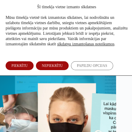
Skip
Šī tīmekļa vietne izmanto sīkdatnes
to
Atbalsti mūs
content
Mūsu tīmekļa vietnē tiek izmantotas sīkdatnes, lai nodrošinātu un
uzlabotu tīmekļa vietnes darbību, sniegtu vietnes apmeklētājiem
pielāgotu informāciju par mūsu produktiem un pakalpojumiem, analizētu
vietnes apmeklējumu. Lietotājam jebkurā brīdī ir iespēja piekrist,
Pareizi lietota nerada draudus veselībai jeb meli un mīti par
atteikties vai mainīt savu piekrišanu. Vairāk informācijas par
sejas maskām
izmantotajām sīkdatnēm skatīt
sīkdatņu izmantošanas noteikumos
.
Annija Petrova
6. Nov, 2020
PIEKRĪTU
NEPIEKRĪTU
PAPILDU OPCIJAS