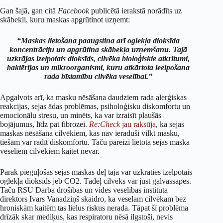
Gan šajā, gan citā
Facebook
publicētā ierakstā norādīts uz
skābekli, kuru maskas apgrūtinot uzņemt:
“
Maskas lietošana paaugstina arī oglekļa dioksīda
koncentrāciju un apgrūtina skābekļa uzņemšanu. Tajā
uzkrājas izelpotais dioksīds, cilvēka bioloģiskie atkritumi,
baktērijas un mikroorganismi, kuru atkārtota ieelpošana
rada bīstamību cilvēka veselībai.”
Apgalvots arī, ka masku nēsāšana daudziem rada alerģiskas
reakcijas, sejas ādas problēmas, psiholoģisku diskomfortu un
emocionālu stresu, un minēts, ka var izraisīt plaušās
bojājumus, līdz pat fibrozei.
Re:Check
jau rakstīja
, ka sejas
maskas nēsāšana cilvēkiem, kas nav ieraduši vilkt masku,
tiešām var radīt diskomfortu. Taču pareizi lietota sejas maska
veseliem cilvēkiem kaitēt nevar.
Pārāk pieguļošas sejas maskas dēļ tajā var uzkrāties izelpotais
oglekļa dioksīds jeb CO2. Tādēļ cilvēks var just galvassāpes.
Taču RSU Darba drošības un vides veselības institūta
direktors Ivars Vanadziņš skaidro, ka veselam cilvēkam bez
hroniskām kaitēm tas lielus riskus nerada. Tāpat šī problēma
drīzāk skar mediķus, kas respiratoru nēsā ilgstoši, nevis