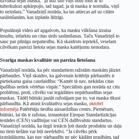
uzvilkta sejas maska, “ja līdz šim viņš būtu mūs ar to
tuberkulozi apklepojis, tad tagad, ja tā maska ir normāla, viņš
to neizdara.” Vanadziņš norāda, ka tas attiecas arī uz citām
saslimšanām, kas izplatās līdzīgi.
Populārajā video arī apgalvots, ka masku vilkšana izraisa
insultu, infarktu un citas sirds saslimšanas. Taču Vanadziņš to
sauc par pilnīgu nepatiesību. Kā skaidrots iepriekš, veselam
cilvēkam pareizi lietota sejas maska kaitējumu nenodara.
Svarīga maskas kvalitāte un pareiza lietošana
Vanadziņš norāda, ka pēc standartiem ražotām maskām jāiziet
pārbaudes. Viņš skaidro, ka galvenais kritērijs pārbaudēs ir
pietiekama gaisa caurlaidība: “Kamēr tā nav, nekādas citas
īpašības netiek vērtētas vispār.” Speciālists gan norāda uz citu
problēmu, proti, cilvēki var iegādāties nepārbaudītas sejas
maskas. Tādēļ būtiski jautāt ražotājam par to, vai maska tikusi
pārbaudīta. Kā atrast kvalitatīvu sejas masku,
oktobrī
informēja
Patērētāju tiesību aizsardzības centrs. Piemēram,
būtiski, lai tās ir ražotas, izmantojot Eiropas Standartizācijas
iestādes (CEN) vadlīnijas vai CEN dalībvalstu standartus.
Vanadziņš norāda, ka tirgū ienācis ļoti daudz produktu un daļa
no tiem tiešām var būt neefektīvi. “Ja cilvēks pērk
izstrādājumu, kas nav pārbaudīts ne pēc kādām prasībām, tad