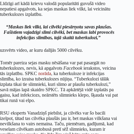
Līdzīgi arī kādā krievu valodā popularitāti guvušā video
nepatiesi apgalvots, ka sejas maskas liek vilkt, lai veicinātu
tuberkulozes izplatību.
“Maskas liek vilkt, lai cilvēki piesārņotu savas plaušas.
Fašistiem vajadzīgi slimi cilvēki, bet maskas labi provocēs
infekcijas slimības, tajā skaitā tuberkulozi,”
uzsvērts video, ar kuru dalījās 5000 cilvēku.
Tomēr pareiza sejas masku nēsāšana var pat pasargāt no
tuberkulozes, nevis, kā apgalvots
Facebook
ierakstos, veicina
tās izplatību. SPKC
norāda
, ka tuberkuloze ir infekcijas
slimība, ko izraisa tuberkulozes nūjiņa. “Tuberkulozi tālāk
izplata tikai tie slimnieki, kuri slimo ar plaušu tuberkulozi,”
savā mājas lapā skaidro SPKC. Tā apkārtējā vidē izplatās pa
gaisu, kad infekciozs, neārstēts slimnieks klepo, šķauda vai pat
tikai runā vai elpo.
RSU eksperts Vanadziņš piebilst, ja cilvēks var šo bacili
izelpot, tātad tas cilvēka plaušās jau ir, bet maskas vilkšana vai
nevilkšana to vairs nemaina. Taču, piemēram, gadījumā, kad
veselam cilvēkam autobusā pretī sēž slimnieks, kuram ir