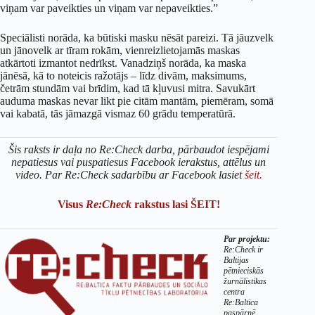
viņam var paveikties un viņam var nepaveikties.”
Speciālisti norāda, ka būtiski masku nēsāt pareizi. Tā jāuzvelk
un jānovelk ar tīram rokām, vienreizlietojamās maskas
atkārtoti izmantot nedrīkst. Vanadziņš norāda, ka maska
jānēsā, kā to noteicis ražotājs – līdz divām, maksimums,
četrām stundām vai brīdim, kad tā kļuvusi mitra. Savukārt
auduma maskas nevar likt pie citām mantām, piemēram, somā
vai kabatā, tās jāmazgā vismaz 60 grādu temperatūrā.
Šis raksts ir daļa no Re:Check darba, pārbaudot iespējami
nepatiesus vai puspatiesus Facebook ierakstus, attēlus un
video. Par Re:Check sadarbību ar Facebook lasiet
šeit.
Visus
Re:Check
rakstus lasi ŠEIT!
Par projektu:
Re:Check ir
Baltijas
pētnieciskās
žurnālistikas
centra
Re:Baltica
paspārnē