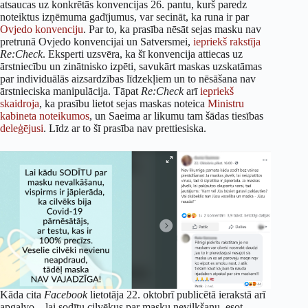
atsaucas uz konkrētās konvencijas 26. pantu, kurš paredz
noteiktus izņēmuma gadījumus, var secināt, ka runa ir par
Ovjedo konvenciju
. Par to, ka prasība nēsāt sejas masku nav
pretrunā Ovjedo konvencijai un Satversmei,
iepriekš rakstīja
Re:Check
. Eksperti uzsvēra, ka šī konvencija attiecas uz
ārstniecību un zinātnisko izpēti, savukārt maskas uzskatāmas
par individuālās aizsardzības līdzekļiem un to nēsāšana nav
ārstnieciska manipulācija. Tāpat
Re:Check
arī
iepriekš
skaidroja
, ka prasību lietot sejas maskas noteica
Ministru
kabineta noteikumos
, un Saeima ar likumu tam šādas tiesības
deleģējusi
. Līdz ar to šī prasība nav prettiesiska.
Kāda cita
Facebook
lietotāja 22. oktobrī publicētā ierakstā arī
apgalvo – lai sodītu cilvēkus par masku nevilkšanu, esot