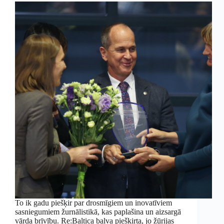
To ik gadu piešķir par drosmīgiem un inovatīviem
sasniegumiem žurnālistikā, kas paplašina un aizsargā
vārda brīvību. Re:Baltica balva piešķirta, jo žūrijas