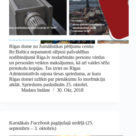
Rīgas dome no žurnālistikas pētījumu centra
Re:Baltica nepamatoti slēpusi pašvaldības
nodibinājumā Riga.lv nodarbināto personu vārdus
un personām veiktos maksājumus, kā arī valdes sēžu
protokolu kopijas. Tas izriet no Rīgas
Administratīvās rajona tiesas sprieduma, ar kuru
Rīgas domei uzlikts par pienākumu šo inorfmāciju
atklāt. Spriedums pasludināts 25. oktobrī.
Madara Indāne
30. Okt, 2018
Karstākais
Facebook
pagājušajā nedēļā (25.
septembris – 3. oktobris)