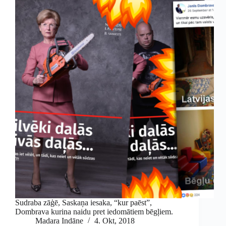
Sudraba zāģē, Saskaņa iesaka, “kur paēst”,
Dombrava kurina naidu pret iedomātiem bēgļiem.
Madara Indāne
4. Okt, 2018