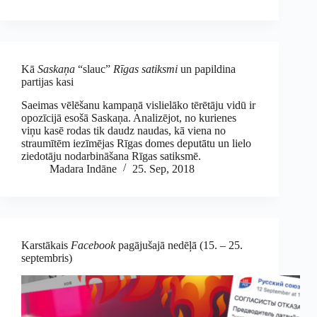
Kā
Saskaņa
“slauc”
Rīgas satiksmi
un papildina
partijas kasi
Saeimas vēlēšanu kampaņā vislielāko tērētāju vidū ir
opozīcijā esošā Saskaņa. Analizējot, no kurienes
viņu kasē rodas tik daudz naudas, kā viena no
straumītēm iezīmējas Rīgas domes deputātu un lielo
ziedotāju nodarbināšana Rīgas satiksmē.
Madara Indāne
25. Sep, 2018
Karstākais
Facebook
pagājušajā nedēļā (15. – 25.
septembris)