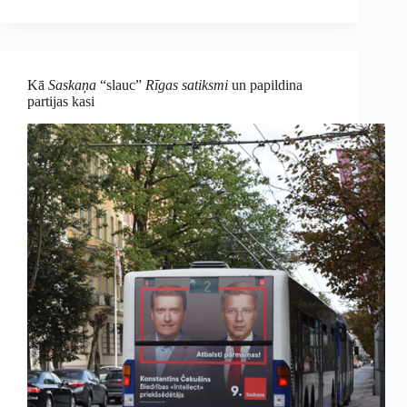
Kā
Saskaņa
“slauc”
Rīgas satiksmi
un papildina
partijas kasi