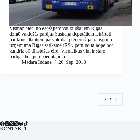
Vismaz pieci no esošajiem vai bijušajiem Rīgas
domē valdošās partijas Saskaņa deputātiem iekārtoti
par konsultantiem pašvaldībai piederošajā transporta
uzņēmumā Rīgas satiksme (RS), pērn no tā nopelnot
gandrīz 80 tūkstošus eiro. Vienlaikus viņi ir starp
partijas lielajiem ziedotājiem.
Madara Indāne
20. Sep, 2018
NEXT
KONTAKTI