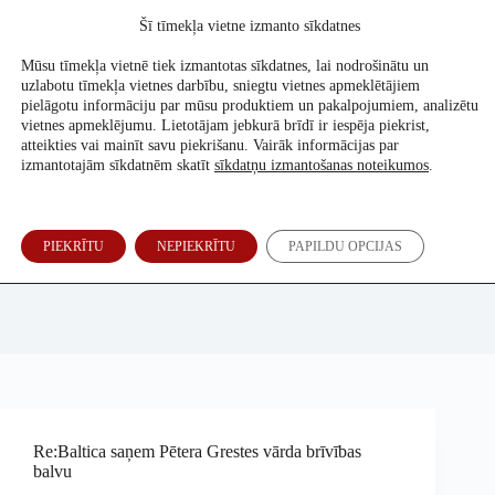
Skip
Šī tīmekļa vietne izmanto sīkdatnes
to
Atbalsti mūs
content
Mūsu tīmekļa vietnē tiek izmantotas sīkdatnes, lai nodrošinātu un
uzlabotu tīmekļa vietnes darbību, sniegtu vietnes apmeklētājiem
pielāgotu informāciju par mūsu produktiem un pakalpojumiem, analizētu
vietnes apmeklējumu. Lietotājam jebkurā brīdī ir iespēja piekrist,
atteikties vai mainīt savu piekrišanu. Vairāk informācijas par
izmantotajām sīkdatnēm skatīt
sīkdatņu izmantošanas noteikumos
.
PIEKRĪTU
NEPIEKRĪTU
PAPILDU OPCIJAS
Madara Indāne
Re:Baltica saņem Pētera Grestes vārda brīvības
balvu