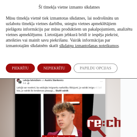
Skip
Šī tīmekļa vietne izmanto sīkdatnes
to
Atbalsti mūs
content
Mūsu tīmekļa vietnē tiek izmantotas sīkdatnes, lai nodrošinātu un
uzlabotu tīmekļa vietnes darbību, sniegtu vietnes apmeklētājiem
pielāgotu informāciju par mūsu produktiem un pakalpojumiem, analizētu
vietnes apmeklējumu. Lietotājam jebkurā brīdī ir iespēja piekrist,
Latvijā neveidojas noziedzīgas trešo valstu pilsoņu grupas
atteikties vai mainīt savu piekrišanu. Vairāk informācijas par
izmantotajām sīkdatnēm skatīt
sīkdatņu izmantošanas noteikumos
.
Ronalds Siliņš
10. Jūn, 2026
PIEKRĪTU
NEPIEKRĪTU
PAPILDU OPCIJAS