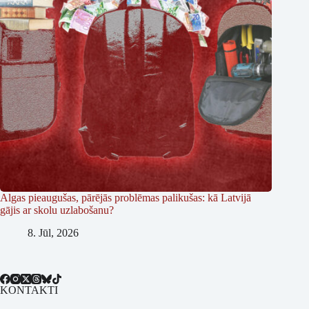
Algas pieaugušas, pārējās problēmas palikušas: kā Latvijā
gājis ar skolu uzlabošanu?
8. Jūl, 2026
KONTAKTI