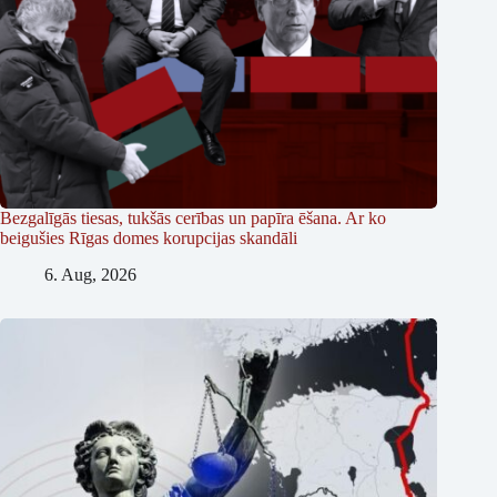
Bezgalīgās tiesas, tukšās cerības un papīra ēšana. Ar ko
beigušies Rīgas domes korupcijas skandāli
6. Aug, 2026