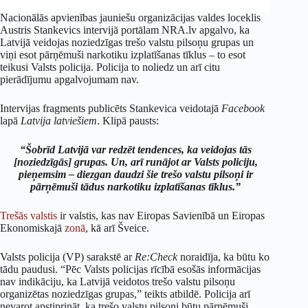
Nacionālās apvienības jauniešu organizācijas valdes loceklis
Austris Stankevics intervijā portālam NRA.lv apgalvo, ka
Latvijā veidojas noziedzīgas trešo valstu pilsoņu grupas un
viņi esot pārņēmuši narkotiku izplatīšanas tīklus – to esot
teikusi Valsts policija. Policija to noliedz un arī citu
pierādījumu apgalvojumam nav.
Intervijas fragments publicēts Stankevica veidotajā
Facebook
lapā
Latvija latviešiem
. Klipā pausts:
“Šobrīd Latvijā var redzēt tendences, ka veidojas tās
[noziedzīgās] grupas. Un, arī runājot ar Valsts policiju,
pieņemsim – diezgan daudzi šie trešo valstu pilsoņi ir
pārņēmuši tādus narkotiku izplatīšanas tīklus.”
Trešās valstis
ir valstis, kas nav Eiropas Savienībā un Eiropas
Ekonomiskajā
zonā
, kā arī Šveice.
Valsts policija (VP) sarakstē ar
Re:Check
noraidīja, ka būtu ko
tādu paudusi. “Pēc Valsts policijas rīcībā esošās informācijas
nav indikāciju, ka Latvijā veidotos trešo valstu pilsoņu
organizētas noziedzīgas grupas,” teikts atbildē. Policija arī
nevarot apstiprināt, ka trešo valstu pilsoņi būtu pārņēmuši