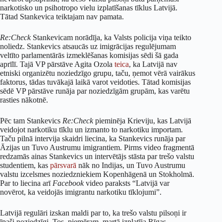
narkotisko un psihotropo vielu izplatīšanas tīklus Latvijā.
Tātad Stankevica teiktajam nav pamata.
Re:Check
Stankevicam norādīja, ka Valsts policija viņa teikto
noliedz. Stankevics atsaucās uz imigrācijas regulējumam
veltīto parlamentārās izmeklēšanas komisijas sēdi šā gada
aprīlī. Tajā VP pārstāve Agita Ozola
teica
, ka Latvijā nav
etniski organizētu noziedzīgo grupu, taču, ņemot vērā vairākus
faktorus, tādas tuvākajā laikā varot veidoties. Tātad komisijas
sēdē VP pārstāve runāja par noziedzīgām grupām, kas varētu
rasties nākotnē.
Pēc tam Stankevics
Re:Check
pieminēja Krieviju, kas Latvijā
veidojot narkotiku tīklu un izmanto to narkotiku importam.
Taču pilnā intervija skaidri liecina, ka Stankevics runāja par
Āzijas un Tuvo Austrumu imigrantiem. Pirms video fragmentā
redzamās ainas Stankevics un intervētājs stāsta par trešo valstu
studentiem, kas
pārsvarā
nāk no Indijas, un Tuvo Austrumu
valstu izcelsmes noziedzniekiem Kopenhāgenā un Stokholmā.
Par to liecina arī
Facebook
video paraksts “Latvijā var
novērot, ka veidojās imigrantu narkotiku tīklojumi”.
Latvijā regulāri izskan maldi par to, ka trešo valstu pilsoņi ir
īpaši noziedzīgi. Tos, piemēram, martā izplatīja Rīgas