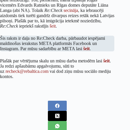
vicemērs Edvards Ratnieks un Rīgas domes deputāte Liāna
Langa (abi NA). Tolaik
Re:Check
secināja
, ka iebraucēji
aizdomās tiek turēti gandrīz divarpus reizes retāk nekā Latvijas
pilsoņi. Plašāk par to, kā imigrācija ietekmē noziedzību,
Re:Check
iepriekš rakstījis
šeit
.
Šis raksts ir daļa no Re:Check darba, pārbaudot iespējami
maldinošus ierakstus META platformās Facebook un
Instagram. Par mūsu sadarbību ar META lasi
šeit
.
Plašāk par vērtējuma skalu un mūsu darba metodēm lasi
šeit
.
Ja redzi apšaubāmu apgalvojumu, sūti to
uz
recheck@rebaltica.com
vai dod ziņu mūsu sociālo mediju
kontos.