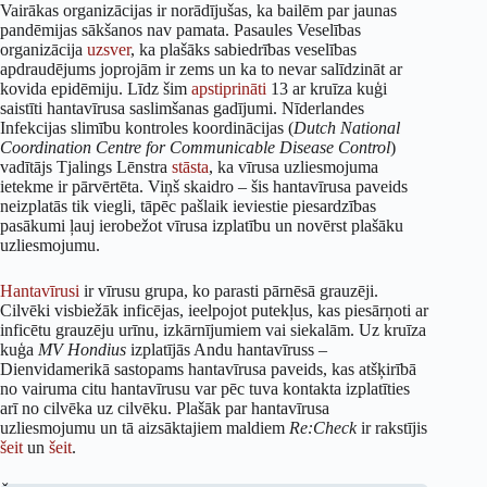
Vairākas organizācijas ir norādījušas, ka bailēm par jaunas
pandēmijas sākšanos nav pamata. Pasaules Veselības
organizācija
uzsver
, ka plašāks sabiedrības veselības
apdraudējums joprojām ir zems un ka to nevar salīdzināt ar
kovida epidēmiju. Līdz šim
apstiprināti
13 ar kruīza kuģi
saistīti hantavīrusa saslimšanas gadījumi. Nīderlandes
Infekcijas slimību kontroles koordinācijas (
Dutch National
Coordination Centre for Communicable Disease Control
)
vadītājs Tjalings Lēnstra
stāsta
, ka vīrusa uzliesmojuma
ietekme ir pārvērtēta. Viņš skaidro – šis hantavīrusa paveids
neizplatās tik viegli, tāpēc pašlaik ieviestie piesardzības
pasākumi ļauj ierobežot vīrusa izplatību un novērst plašāku
uzliesmojumu.
Hantavīrusi
ir vīrusu grupa, ko parasti pārnēsā grauzēji.
Cilvēki visbiežāk inficējas, ieelpojot putekļus, kas piesārņoti ar
inficētu grauzēju urīnu, izkārnījumiem vai siekalām. Uz kruīza
kuģa
MV Hondius
izplatījās Andu hantavīruss –
Dienvidamerikā sastopams hantavīrusa paveids, kas atšķirībā
no vairuma citu hantavīrusu var pēc tuva kontakta izplatīties
arī no cilvēka uz cilvēku. Plašāk par hantavīrusa
uzliesmojumu un tā aizsāktajiem maldiem
Re:Check
ir rakstījis
šeit
un
šeit
.