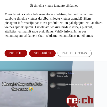
Skip
Šī tīmekļa vietne izmanto sīkdatnes
to
Atbalsti mūs
content
Mūsu tīmekļa vietnē tiek izmantotas sīkdatnes, lai nodrošinātu un
uzlabotu tīmekļa vietnes darbību, sniegtu vietnes apmeklētājiem
pielāgotu informāciju par mūsu produktiem un pakalpojumiem, analizētu
vietnes apmeklējumu. Lietotājam jebkurā brīdī ir iespēja piekrist,
Hantavīrusa skartais kuģis nav piestājis Rīgā
atteikties vai mainīt savu piekrišanu. Vairāk informācijas par
izmantotajām sīkdatnēm skatīt
sīkdatņu izmantošanas noteikumos
.
Justīne Kozlovska, speciāli Re:Baltica
29. Mai, 2026
PIEKRĪTU
NEPIEKRĪTU
PAPILDU OPCIJAS