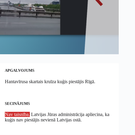
APGALVOJUMS
Hantavīrusa skartais kruīza kuģis piestājis Rīgā.
SECINĀJUMS
Nav taisnība.
Latvijas Jūras administrācija apliecina, ka
kuģis nav piestājis nevienā Latvijas ostā.