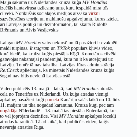
Maija sākumā uz Nīderlandes kruīza kuģa
MV Hondius
izcēlās hantavīrusa uzliesmojums, kura iespaidā mira trīs
cilvēki. Notikušais sociālajos medijos aizsāka
virkni
sazvērestības teoriju un maldinošu apgalvojumu, kurus izteica
arī Latvijas politiķi un dezinformatori, tai skaitā Rūdolfs
Brēmanis un Aivis Vasiļevskis.
Lai gan
MV Hondius
vairs nekursē un tā pasažieri ir evakuēti,
maldi turpinās.
Instagram
un
TikTok
populārs kļuvis video,
kurā biedē, ka kruīza kuģis piestājis Rīgā. Kometāros cilvēki
gatavojas nākamajai pandēmijai, kura nu it kā atceļojusi uz
Latviju. Tomēr tā nav taisnība. Latvijas Jūras administrācija
Re:Check
apliecināja, ka minētais Nīderlandes kruīza kuģis
šogad nav bijis nevienā Latvijas ostā.
Video publicēts 13. maijā – laikā, kad
MV Hondius
atradās
ceļā no Tenerifes uz Nīderlandi. Uz ķuģa atradās vienīgi
apkalpe; pasažieri kuģi
pameta
Kanāriju salās laikā no 10. līdz
11. maijam un tika nogādāti karantīnā. Kruīza kuģi pēc tam
nogādāja
Nīderlandē – 18. maijā tas piestāja Roterdamā, kur
to vēl joprojām dezinficē. Visi
MV Hondius
apkalpes locekļi
atrodas karantīnā. Tātad laikā, kad publicēts video, kuģis
nevarēja atrasties Rīgā.