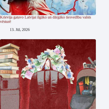
Krievija gatavo Latvijai ilgāko un dārgāko tiesvedību valsts
vēsturē
13. Jūl, 2026