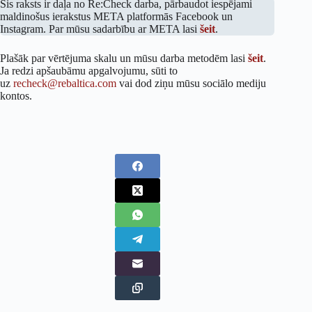
Šis raksts ir daļa no Re:Check darba, pārbaudot iespējami
maldinošus ierakstus META platformās Facebook un
Instagram. Par mūsu sadarbību ar META lasi
šeit
.
Plašāk par vērtējuma skalu un mūsu darba metodēm lasi
šeit
.
Ja redzi apšaubāmu apgalvojumu, sūti to
uz
recheck@rebaltica.com
vai dod ziņu mūsu sociālo mediju
kontos.