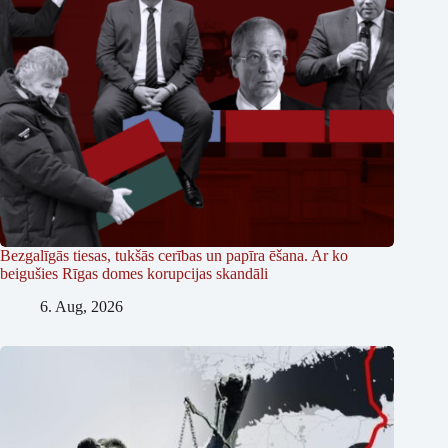
Bezgalīgās tiesas, tukšās cerības un papīra ēšana. Ar ko
beigušies Rīgas domes korupcijas skandāli
6. Aug, 2026