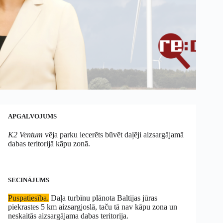
APGALVOJUMS
K2 Ventum
vēja parku iecerēts būvēt daļēji aizsargājamā
dabas teritorijā kāpu zonā.
SECINĀJUMS
Puspatiesība.
Daļa turbīnu plānota Baltijas jūras
piekrastes 5 km aizsargjoslā, taču tā nav kāpu zona un
neskaitās aizsargājama dabas teritorija.