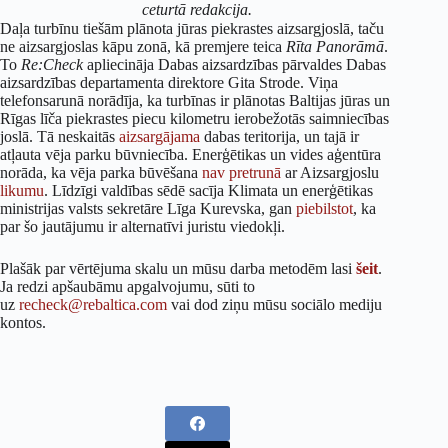
ceturtā redakcija.
Daļa turbīnu tiešām plānota jūras piekrastes aizsargjoslā, taču
ne aizsargjoslas kāpu zonā, kā premjere teica
Rīta Panorāmā
.
To
Re:Check
apliecināja Dabas aizsardzības pārvaldes Dabas
aizsardzības departamenta direktore Gita Strode. Viņa
telefonsarunā norādīja, ka turbīnas ir plānotas Baltijas jūras un
Rīgas līča piekrastes piecu kilometru ierobežotās saimniecības
joslā. Tā neskaitās
aizsargājama
dabas teritorija, un tajā ir
atļauta vēja parku būvniecība. Enerģētikas un vides aģentūra
norāda, ka vēja parka būvēšana
nav pretrunā
ar Aizsargjoslu
likumu
. Līdzīgi valdības sēdē sacīja Klimata un enerģētikas
ministrijas valsts sekretāre Līga Kurevska, gan
piebilstot
, ka
par šo jautājumu ir alternatīvi juristu viedokļi.
Plašāk par vērtējuma skalu un mūsu darba metodēm lasi
šeit
.
Ja redzi apšaubāmu apgalvojumu, sūti to
uz
recheck@rebaltica.com
vai dod ziņu mūsu sociālo mediju
kontos.