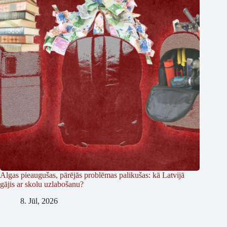
Algas pieaugušas, pārējās problēmas palikušas: kā Latvijā
gājis ar skolu uzlabošanu?
8. Jūl, 2026