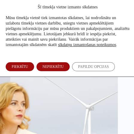
Skip
Šī tīmekļa vietne izmanto sīkdatnes
to
Atbalsti mūs
content
Mūsu tīmekļa vietnē tiek izmantotas sīkdatnes, lai nodrošinātu un
uzlabotu tīmekļa vietnes darbību, sniegtu vietnes apmeklētājiem
pielāgotu informāciju par mūsu produktiem un pakalpojumiem, analizētu
vietnes apmeklējumu. Lietotājam jebkurā brīdī ir iespēja piekrist,
Vai K2 Ventum plānots kāpās un aizsargājamās dabas
atteikties vai mainīt savu piekrišanu. Vairāk informācijas par
teritorijās?
izmantotajām sīkdatnēm skatīt
sīkdatņu izmantošanas noteikumos
.
Ronalds Siliņš
,
Evita Puriņa
30. Apr, 2026
PIEKRĪTU
NEPIEKRĪTU
PAPILDU OPCIJAS