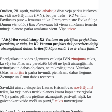
Otrdien, 28. aprīlī, valdība
atbalstīja
divu vēja parku ietekmes
uz vidi novērtējumus (IVN), bet par trešo –
K2 Ventum
Pāvilostas pusē – lēmumu atlika. Premjerministre Evika Siliņa
(
Jaunā vienotība
)
Rīta Panorāmā
kā vienu atlikšanas iemeslu
minēja plānoto parka atrašanās vietu. Viņa
teica
:
“Atšķirība varbūt starp K2 Ventum un pārējiem projektiem,
pirmkārt, ir tāda, ka K2 Ventum projekts tiek paredzēts daļēji
aizsargājamā dabas teritorijā kāpu zonā. Tas ir viens fakts.”
Enerģētikas un vides aģentūras veiktajā IVN
ziņojumā
teikts,
ka vēja turbīnas nav paredzēts būvēt ne īpaši aizsargājamās
teritorijās un dabas objektos, ne mikroliegumos. Vairākas
šādas
teritorijas
ir parka tuvumā, piemēram, dabas liegums
Ziemupe
un Grīņu dabas rezervāts.
Savukārt ainavu ekspertes Lauras Hrisanfovas
novērtējumā
teikts, ka vēja parks netiek plānots krasta kāpu aizsargjoslā.
“Vēja parks plānots piejūras aizmugurē, pasīvajā telpā, ko
galvenokārt veido meži un purvi,”
teikts
novērtējumā.
Re:Check
lūdza premjeres preses sekretāram Sandrim