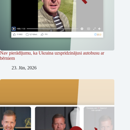
Nav pierādījumu, ka Ukraina uzspridzinājusi autobusu ar
bērniem
23. Jūn, 2026