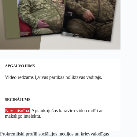
APGALVOJUMS
Video redzams Ļvivas pārtikas noliktavas vadītājs.
SECINĀJUMS
Nav taisnība.
Aptaukojušos karavīru video radīti ar
mākslīgo intelektu.
Prokremliski profili sociālajos medijos un krievvalodīgas