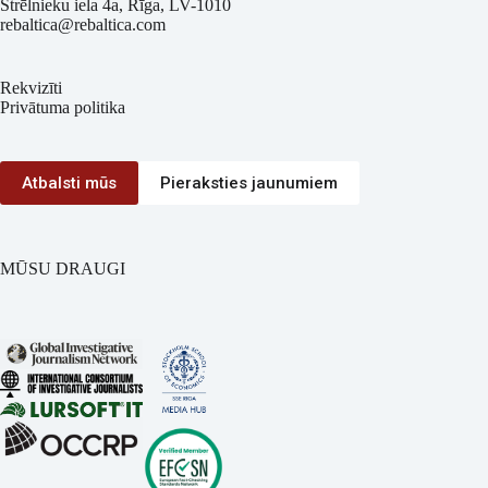
Strēlnieku iela 4a, Rīga, LV-1010
rebaltica@rebaltica.com
Rekvizīti
Privātuma politika
Atbalsti mūs
Pieraksties jaunumiem
MŪSU DRAUGI