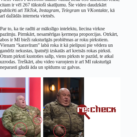
citam ir vēl 267 tūkstoši skatījumu. Šie video daudzkārt
publicēti arī
TikTok
,
Instagram
,
Telegram
un
VKontakte
, kā
arī dažādās interneta vietnēs.
Par to, ka tie radīti ar mākslīgo intelektu, liecina virkne
pazīmju. Pirmkārt, nesamērīgas ķermeņa proporcijas. Otrkārt,
abos ir MI bieži raksturīgās problēmas ar roku pirkstiem.
Vienam “karavīram” labā roka it kā pielipusi pie vēdera un
gandrīz nekustas, īpatnēji izskatās arī kreisās rokas pirksti.
Otram pirksti kustoties salīp, viens pirksts te pazūd, te atkal
uzrodas. Treškārt, abu video varoņiem ir arī MI raksturīgā
neparasti gludā āda un spīdums uz galvas.