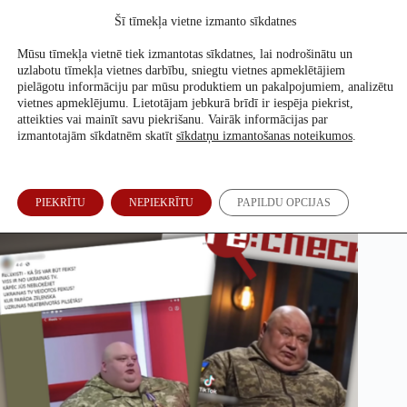
Skip
Šī tīmekļa vietne izmanto sīkdatnes
to
Atbalsti mūs
content
Mūsu tīmekļa vietnē tiek izmantotas sīkdatnes, lai nodrošinātu un
uzlabotu tīmekļa vietnes darbību, sniegtu vietnes apmeklētājiem
pielāgotu informāciju par mūsu produktiem un pakalpojumiem, analizētu
vietnes apmeklējumu. Lietotājam jebkurā brīdī ir iespēja piekrist,
Ar mākslīgā intelekta video izsmej Ukrainas karavīrus
atteikties vai mainīt savu piekrišanu. Vairāk informācijas par
izmantotajām sīkdatnēm skatīt
sīkdatņu izmantošanas noteikumos
.
Annija Petrova
23. Jan, 2026
PIEKRĪTU
NEPIEKRĪTU
PAPILDU OPCIJAS