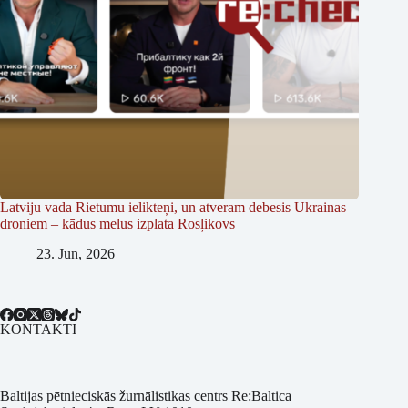
Latviju vada Rietumu ielikteņi, un atveram debesis Ukrainas
droniem – kādus melus izplata Rosļikovs
23. Jūn, 2026
KONTAKTI
Baltijas pētnieciskās žurnālistikas centrs Re:Baltica