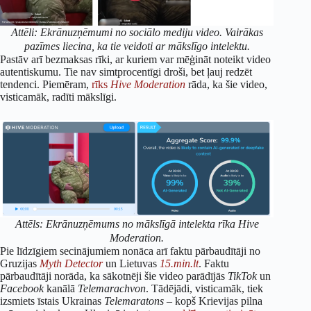
Attēli: Ekrānuzņēmumi no sociālo mediju video. Vairākas
pazīmes liecina, ka tie veidoti ar mākslīgo intelektu.
Pastāv arī bezmaksas rīki, ar kuriem var mēģināt noteikt video
autentiskumu. Tie nav simtprocentīgi droši, bet ļauj redzēt
tendenci. Piemēram,
rīks
Hive Moderation
rāda, ka šie video,
visticamāk, radīti mākslīgi.
Attēls: Ekrānuzņēmums no mākslīgā intelekta rīka Hive
Moderation.
Pie līdzīgiem secinājumiem nonāca arī faktu pārbaudītāji no
Gruzijas
Myth Detector
un Lietuvas
15.min.lt
. Faktu
pārbaudītāji norāda, ka sākotnēji šie video parādījās
TikTok
un
Facebook
kanālā
Telemarachvon
. Tādējādi, visticamāk, tiek
izsmiets īstais Ukrainas
Telemaratons
– kopš Krievijas pilna