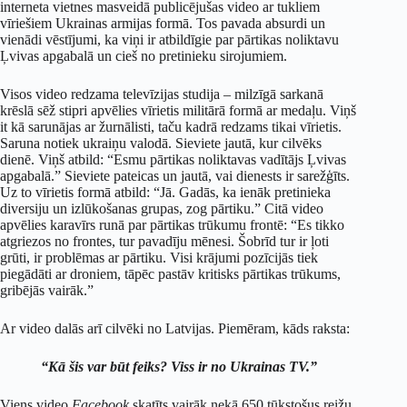
interneta vietnes masveidā publicējušas video ar tukliem
vīriešiem Ukrainas armijas formā. Tos pavada absurdi un
vienādi vēstījumi, ka viņi ir atbildīgie par pārtikas noliktavu
Ļvivas apgabalā un cieš no pretinieku sirojumiem.
Visos video redzama televīzijas studija – milzīgā sarkanā
krēslā sēž stipri apvēlies vīrietis militārā formā ar medaļu. Viņš
it kā sarunājas ar žurnālisti, taču kadrā redzams tikai vīrietis.
Saruna notiek ukraiņu valodā. Sieviete jautā, kur cilvēks
dienē. Viņš atbild: “Esmu pārtikas noliktavas vadītājs Ļvivas
apgabalā.” Sieviete pateicas un jautā, vai dienests ir sarežģīts.
Uz to vīrietis formā atbild: “Jā. Gadās, ka ienāk pretinieka
diversiju un izlūkošanas grupas, zog pārtiku.” Citā video
apvēlies karavīrs runā par pārtikas trūkumu frontē: “Es tikko
atgriezos no frontes, tur pavadīju mēnesi. Šobrīd tur ir ļoti
grūti, ir problēmas ar pārtiku. Visi krājumi pozīcijās tiek
piegādāti ar droniem, tāpēc pastāv kritisks pārtikas trūkums,
gribējās vairāk.”
Ar video dalās arī cilvēki no Latvijas. Piemēram, kāds raksta:
“Kā šis var būt feiks? Viss ir no Ukrainas TV.”
Viens video
Facebook
skatīts vairāk nekā 650 tūkstošus reižu,