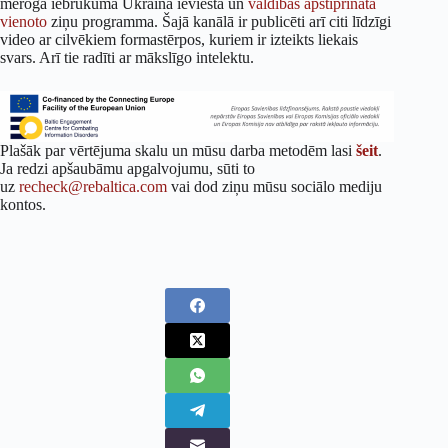
mēroga iebrukuma Ukrainā ieviesta un
valdības apstiprināta
vienoto
ziņu programma. Šajā kanālā ir publicēti arī citi līdzīgi
video ar cilvēkiem formastērpos, kuriem ir izteikts liekais
svars. Arī tie radīti ar mākslīgo intelektu.
Plašāk par vērtējuma skalu un mūsu darba metodēm lasi
šeit
.
Ja redzi apšaubāmu apgalvojumu, sūti to
uz
recheck@rebaltica.com
vai dod ziņu mūsu sociālo mediju
kontos.