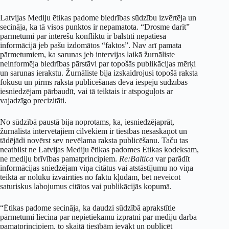
Latvijas Mediju ētikas padome biedrības sūdzību izvērtēja un
secināja, ka tā visos punktos ir nepamatota. “Drosme darīt”
pārmetumi par interešu konfliktu ir balstīti nepatiesā
informācijā jeb pašu izdomātos “faktos”. Nav arī pamata
pārmetumiem, ka sarunas jeb intervijas laikā žurnāliste
neinformēja biedrības pārstāvi par topošās publikācijas mērķi
un sarunas ierakstu. Žurnāliste bija izskaidrojusi topošā raksta
fokusu un pirms raksta publicēšanas deva iespēju sūdzības
iesniedzējam pārbaudīt, vai tā teiktais ir atspoguļots ar
vajadzīgo precizitāti.
No sūdzībā paustā bija noprotams, ka, iesniedzējaprāt,
žurnālista intervētajiem cilvēkiem ir tiesības nesaskaņot un
tādējādi novērst sev nevēlama raksta publicēšanu. Taču tas
neatbilst ne Latvijas Mediju ētikas padomes Ētikas kodeksam,
ne mediju brīvības pamatprincipiem.
Re:Baltica
var parādīt
informācijas sniedzējam viņa citātus vai atstāstījumu no viņa
teiktā ar nolūku izvairīties no faktu kļūdām, bet neveicot
saturiskus labojumus citātos vai publikācijās kopumā.
“Ētikas padome secināja, ka daudzi sūdzībā aprakstītie
pārmetumi liecina par nepietiekamu izpratni par mediju darba
pamatprincipiem, to skaitā tiesībām ievākt un publicēt