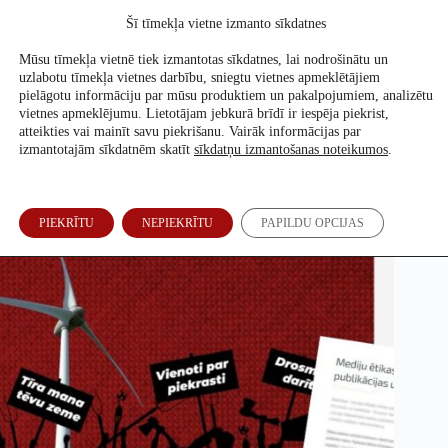
Skip
Šī tīmekļa vietne izmanto sīkdatnes
to
Atbalsti mūs
content
Mūsu tīmekļa vietnē tiek izmantotas sīkdatnes, lai nodrošinātu un
uzlabotu tīmekļa vietnes darbību, sniegtu vietnes apmeklētājiem
pielāgotu informāciju par mūsu produktiem un pakalpojumiem, analizētu
vietnes apmeklējumu. Lietotājam jebkurā brīdī ir iespēja piekrist,
Mediju ētikas padome: “Drosme darīt” sūdzība ir nepamatota
atteikties vai mainīt savu piekrišanu. Vairāk informācijas par
izmantotajām sīkdatnēm skatīt
sīkdatņu izmantošanas noteikumos
.
Re:Baltica redakcija
22. Okt, 2025
PIEKRĪTU
NEPIEKRĪTU
PAPILDU OPCIJAS