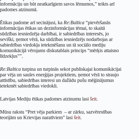
informāciju un būt neatkarīgiem savos lēmumos,” teikts arī
padomes atzinumā.
Ētikas padome arī secinājusi, ka
Re:Baltica
“pievēršanās
informācijas ētikas un dezinformācijas tēmai, to skaitā
sūdzības iesniedzēja darbībai, ir sabiedrības interesēs, jo
seviški, ņemot vērā, ka sūdzības iesniedzējs nodarbojas ar
sabiedrības viedokļa ietekmēšanu un tā sociālo mediju
komunikācijā vērojams diskutablais princips “mērķis attaisno
līdzekļus””.
Re:Baltica
turpina un turpinās sekot publiskajai komunikācijai
par vēja un saules enerģijas projektiem, ņemot vērā to straujo
attīstību, sabiedrības interesi un dažādu pušu mēģinājumus
ietekmēt sabiedrības viedokli.
Latvijas Mediju ētikas padomes atzinumu lasi
šeit
.
Mūsu rakstu “Pret vēja parkiem – ar zārku, sazvērestības
teorijām un Krievijas naratīviem” lasi
šeit
.