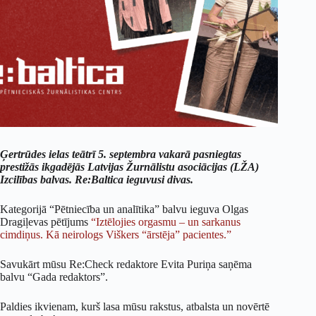
Ģertrūdes ielas teātrī 5. septembra vakarā pasniegtas
prestižās ikgadējās Latvijas Žurnālistu asociācijas (LŽA)
Izcilības balvas. Re:Baltica ieguvusi divas.
Kategorijā “Pētniecība un analītika” balvu ieguva Olgas
Dragiļevas pētījums
“Iztēlojies orgasmu – un sarkanus
cimdiņus. Kā neirologs Viškers “ārstēja” pacientes.”
Savukārt mūsu Re:Check redaktore Evita Puriņa saņēma
balvu “Gada redaktors”.
Paldies ikvienam, kurš lasa mūsu rakstus, atbalsta un novērtē