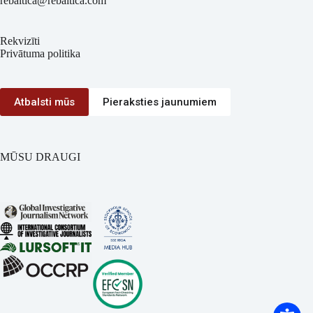
rebaltica@rebaltica.com
Rekvizīti
Privātuma politika
Atbalsti mūs
Pieraksties jaunumiem
MŪSU DRAUGI