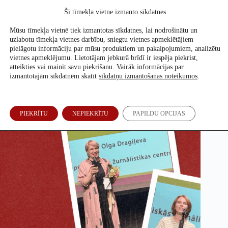
Skip
Šī tīmekļa vietne izmanto sīkdatnes
to
Atbalsti mūs
content
Mūsu tīmekļa vietnē tiek izmantotas sīkdatnes, lai nodrošinātu un
uzlabotu tīmekļa vietnes darbību, sniegtu vietnes apmeklētājiem
pielāgotu informāciju par mūsu produktiem un pakalpojumiem, analizētu
vietnes apmeklējumu. Lietotājam jebkurā brīdī ir iespēja piekrist,
Re:Baltica ieguvusi divas Latvijas Žurnālistu asociācijas
atteikties vai mainīt savu piekrišanu. Vairāk informācijas par
Izcilības balvas
izmantotajām sīkdatnēm skatīt
sīkdatņu izmantošanas noteikumos
.
Re:Baltica redakcija
10. Sep, 2025
PIEKRĪTU
NEPIEKRĪTU
PAPILDU OPCIJAS