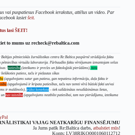
us vai puspatiesus Facebook ierakstus, attēlus un video. Par
acebook lasiet
šeit.
us lasi ŠEIT!
tiet to mums uz recheck@rebaltica.com
Baltijas pētnieciskās žurnālistikas centra Re:Baltica paspārnē strādājoša faktu
u pētniecības virtuāla laboratorija. Pārbaudīto faktu vērtējumam izmantojam sešas
āsas:
patiesība
(izteikums ir precīzs un faktoloģiski pierādāms),
tuvu
lielākoties patiess, taču ir pieļautas sīkas
ība
(apgalvojums satur gan patiesu, gan nepatiesu informāciju, daļa faktu ir
snība
(apgalvojumā ir kripata patiesības, taču nav ņemti vērā būtiski fakti un/vai
ikums ir maldinošs),
trūkst konteksta
– tiek salīdzinātas nesalīdzināmas lietas,
s un
nav taisnība
(apgalvojums neatbilst patiesībai, tam nav pierādījumu, izteikuma
yPal
RNĀLISTIKAI VAJAG NEATKARĪGU FINANSĒJUMU
Ja Jums patīk Re:Baltica darbs,
atbalstiet mūs
!
Konts: LV38RIKO0001060112712