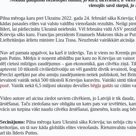
vienojās savā starpā, jo 
Pilna mēroga karu pret Ukrainu 2022. gada 24. februārī sāka Krievija; k
kādas pasaules elites vai valstu valdību vienošanās rezultāts. Neilgi pi
līderi, lai pārliecinātu Ukrainā neiebrukt. Vēl februāra vidū ASV prez
Krievija sāks karu. Francijas prezidents Emanuels Makrons tikās ar Puti
Lielbritānijas ārlietu ministre Liza Trasa. Neuzbrukt vairākkārt aicināj
Nav arī pamata apgalvot, ka karš ir izdevīgs. Tas ir viens no Kremļa 
pats Putins. Mērķis ir noņemt atbildību par karu no Krievijas un vainot 
dēļ cietusi milzīgus zaudējumus – gan ekonomikā, gan cilvēku ziņā. Ti
aptuveni 10 tūkstoši civiliedzīvotāju un vēl gandrīz divtik ievainoti, šo
Precīzi aprēķini par abu armiju zaudējumiem netiek publiskoti, bet Bri
ievainoti vairāk nekā 500 tūkstoši Krievijas karavīru. Vairāki simti tūks
pusē
. Vairāk nekā 6,5 miljoni ukraiņu devušies
bēgļu gaitās
uz citām va
Video autore arī aicina ziedot saviem cilvēkiem, jo Latvijā ir tik daud
ārstēšanai. Taču ziedošana nav obligāta un katrs pats var izvēlēties, k
vācis un turpina vākt naudu cilvēku ārstēšanai, ģimenēm, kurās aug b
Secinājums:
Pilna mēroga karu Ukrainā sāka Krievija; tas nebija citu v
teritorijas, un tā nav kāda globālās elites vienošanās. Rietumvalstu vain
arī tās līderis Putins.