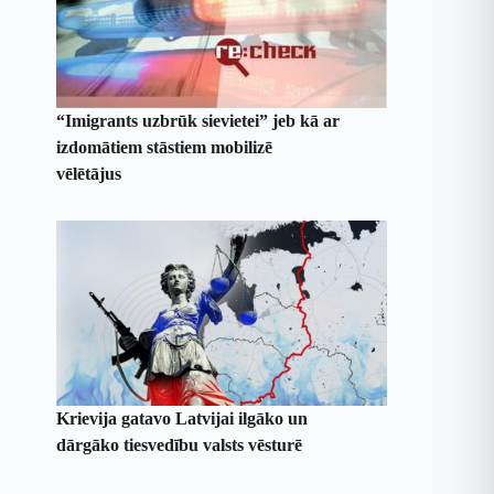
“Imigrants uzbrūk sievietei” jeb kā ar
izdomātiem stāstiem mobilizē
vēlētājus
Krievija gatavo Latvijai ilgāko un
dārgāko tiesvedību valsts vēsturē