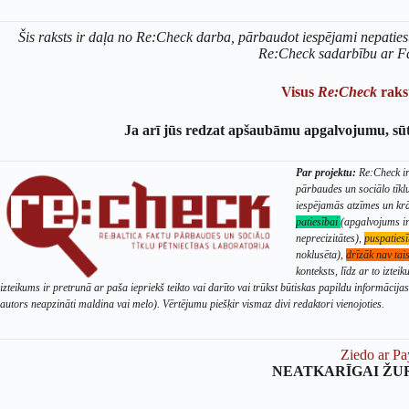
Šis raksts ir daļa no Re:Check darba, pārbaudot iespējami nepaties
Re:Check sadarbību ar F
Visus
Re:Check
rakst
Ja arī jūs redzat apšaubāmu apgalvojumu, sū
Par projektu:
Re:Check ir 
pārbaudes un sociālo tīkl
iespējamās atzīmes un kr
patiesībai
(apgalvojums ir 
neprecizitātes),
puspaties
noklusēta),
drīzāk nav tai
konteksts, līdz ar to izte
izteikums ir pretrunā ar paša iepriekš teikto vai darīto vai trūkst būtiskas papildu informācija
autors neapzināti maldina vai melo). Vērtējumu piešķir vismaz divi redaktori vienojoties.
Ziedo ar Pa
NEATKARĪGAI ŽU