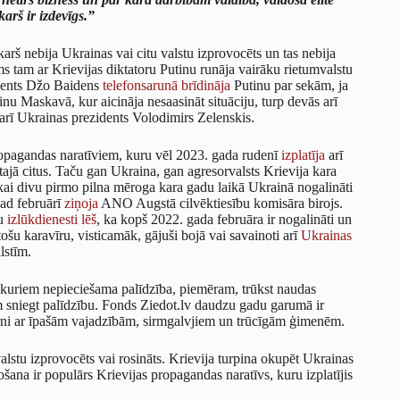
karš ir izdevīgs.”
arš nebija Ukrainas vai citu valstu izprovocēts un tas nebija
rms tam ar Krievijas diktatoru Putinu runāja vairāku rietumvalstu
idents Džo Baidens
telefonsarunā brīdināja
Putinu par sekām, ja
nu Maskavā, kur aicināja nesaasināt situāciju, turp devās arī
a arī Ukrainas prezidents Volodimirs Zelenskis.
propagandas naratīviem, kuru vēl 2023. gada rudenī
izplatīja
arī
tajā citus. Taču gan Ukraina, gan agresorvalsts Krievija kara
kai divu pirmo pilna mēroga kara gadu laikā Ukrainā nogalināti
gad februārī
ziņoja
ANO Augstā cilvēktiesību komisāra birojs.
tu
izlūkdienesti lēš
, ka kopš 2022. gada februāra ir nogalināti un
tošu karavīru, visticamāk, gājuši bojā vai savainoti arī
Ukrainas
lstīm.
z, kuriem nepieciešama palīdzība, piemēram, trūkst naudas
am sniegt palīdzību. Fonds Ziedot.lv daudzu gadu garumā ir
ērni ar īpašām vajadzībām, sirmgalvjiem un trūcīgām ģimenēm.
alstu izprovocēts vai rosināts. Krievija turpina okupēt Ukrainas
ošana ir populārs Krievijas propagandas naratīvs, kuru izplatījis