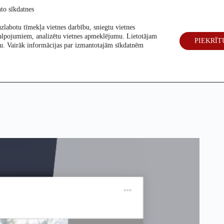
to sīkdatnes
zlabotu tīmekļa vietnes darbību, sniegtu vietnes
alpojumiem, analizētu vietnes apmeklējumu. Lietotājam
PIEKRĪT
eck
Par mums
Vēlēšanas 2026
šanu. Vairāk informācijas par izmantotajām sīkdatnēm