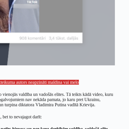
izteikuma autors neapzināti maldina vai melo
o vienojās valdība un vadošās elites. Tā teikts kādā video, kuru
apgalvojumiem nav nekāda pamata, jo karu pret Ukrainu,
un turpina diktatora Vladimira Putina vadītā Krievija.
, bet to nevajagot darīt:
 netīrs bizness un par kara darbībām valdība, valdošā elite