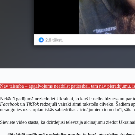
Nav taisnība – apgalvojums neatbilst patiesībai, tam nav pierādījumu, 
Nekādā gadījumā neziedojiet Ukrainai, jo karš ir netīrs bizness un par t
Facebook
un
TikTok
redzējuši vairāki simti tūkstošu cilvēku. Šādiem 
neraugoties uz starptautiskās sabiedrības aicinājumiem to nedarīt, sāka 
Sieviete video stāsta, ka dzirdējusi televīzijā aicinājumu ziedot Ukrainai
“Nekādā gadījumā neziedojiet naudu, jo karš, atcerieties, ir viens