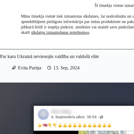
Skip
Šī tīmekļa vietne izman
to
content
Mūsu tīmekļa vietnē tiek izmantotas sīkdatnes, lai nodrošinātu un u
apmeklētājiem pielāgotu informāciju par mūsu produktiem un pak
Pētījumi
Re:Ch
jebkurā brīdī ir iespēja piekrist, atteikties vai mainīt savu piekri
skatīt
sīkdatņu izmantošanas noteikumos
.
Par karu Ukrainā nevienojās valdība un valdošā elite
Evita Puriņa
13. Sep, 2024