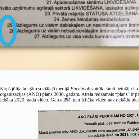
Kopš jūlija beigām sociālajā medijā
Facebook
vairāki simti lietotāju ir
organizācijas (ANO) plāns 2030. gadam. Attēlā redzamais “plāns” ir pā
Ichāka 2020. gada video. Gan attēlā, gan Ichāka video nav nekādu pie