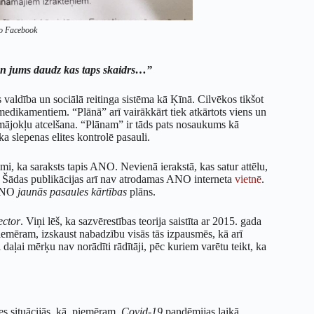
no Facebook
un jums daudz kas taps skaidrs…”
 valdība un sociālā reitinga sistēma kā Ķīnā. Cilvēkos tikšot
 medikamentiem. “Plānā” arī vairākkārt tiek atkārtots viens un
 mājokļu atcelšana. “Plānam” ir tāds pats nosaukums kā
ka slepenas elites kontrolē pasauli.
umi, ka saraksts tapis ANO. Nevienā ierakstā, kas satur attēlu,
ja. Šādas publikācijas arī nav atrodamas ANO interneta
vietnē
.
 ANO
jaunās pasaules kārtības
plāns.
ctor
. Viņi lēš, ka sazvērestības teorija saistīta ar 2015. gada
iemēram, izskaust nabadzību visās tās izpausmēs, kā arī
 daļai mērķu nav norādīti rādītāji, pēc kuriem varētu teikt, ka
zes situācijās, kā, piemēram,
Covid-19
pandēmijas laikā.