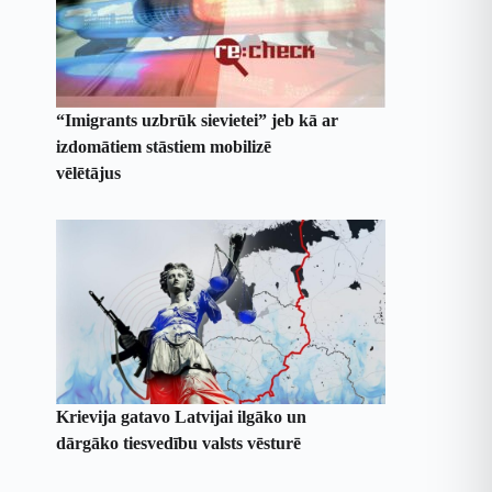
“Imigrants uzbrūk sievietei” jeb kā ar
izdomātiem stāstiem mobilizē
vēlētājus
Krievija gatavo Latvijai ilgāko un
dārgāko tiesvedību valsts vēsturē