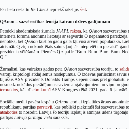
Par lielo restartu
Re:Check
iepriekš rakstījis
šeit
.
QAnon – sazvērestības teorija katram dzīves gadījumam
Pētnieki akadēmiskajā žurnālā
JAAPL
raksta
, ka
QAnon
sazvērestības 
interneta forumā anonīms lietotājs ar segvārdu Q nepamatoti paredzēja, k
nenotika, bet
QAnon
kustība gadu gaitā kļuvusi arvien populārāka. Liela
atrisināt. Q ziņu nekonkrētais saturs ļauj tās intepretēt un piesaistīt g
prezidenta vēlēšanām. Piemērs Q ziņai ir “Bum. Bum. Bum. Bum. Nedē
Q.”
Žurnālisti, kas vairākus gadus pēta
QAnon
sazvērestība teoriju, to
salīd
varoņi kriptologi atklāj senus noslēpumus. Q izdevās pārliecināt savus s
bijušais ASV prezidents Donalds Tramps slepeni cīnās pret globālistu elit
nesniedz nekādus pierādījumus saviem apgalvojumiem un viņu progn
teroraktos
, kā arī
iebrukumā
ASV Kongresa ēkā 2021. gada 6. janvārī.
Sociālie mediji pavēra iespēju
QAnon
teorijai izplatīties ārpus anonī
republikāņu partijas
pārstāvji
, kas publiski piekrituši šai sazvērestības te
atsakoties
to nosodīt. Latvijā šo teoriju izplatījis atmiņas ūdens tirgotājs
partijas
Latvija pirmajā vietā
saraksta.