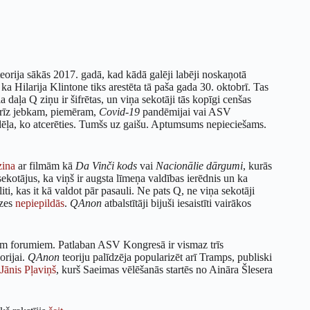
teorija sākās 2017. gadā, kad kādā galēji labēji noskaņotā
a Hilarija Klintone tiks arestēta tā paša gada 30. oktobrī. Tas
 daļa Q ziņu ir šifrētas, un viņa sekotāji tās kopīgi cenšas
andrīz jebkam, piemēram,
Covid-19
pandēmijai vai ASV
ļa, ko atcerēties. Tumšs uz gaišu. Aptumsums nepieciešams.
zina
ar filmām kā
Da Vinči kods
vai
Nacionālie dārgumi
, kurās
ekotājus, ka viņš ir augsta līmeņa valdības ierēdnis un ka
i, kas it kā valdot pār pasauli. Ne pats Q, ne viņa sekotāji
ozes
nepiepildās
.
QAnon
atbalstītāji bijuši iesaistīti vairākos
miem forumiem. Patlaban ASV Kongresā ir vismaz trīs
orijai.
QAnon
teoriju palīdzēja popularizēt arī Tramps, publiski
Jānis Pļaviņš
, kurš Saeimas vēlēšanās startēs no Aināra Šlesera