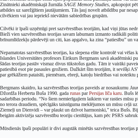
Zinātnieki akadēmiskajā žurnāla
SAGE Memory Studies
, apkopojot pē
atbildes uz sarežģītiem jautājumiem. Tās ļauj novelt atbildību par ne
cilvēkiem vai jau iepriekš nievātām sabiedrības grupām.
Cilvēki ir īpaši uzņēmīgi pret sazvērestības teorijām, kad viņi jūtas nedr
Bieži vien sazvērestības teorijas savam labumam izmanto radikāli politi
brīnumlīdzekļu pārdevēji un citi, kas apgalvo, ka zina “patiesību” un va
Nepamatotas sazvērestības teorijas, ka slepena elite kontrolē vai vēlas k
Islandes Universitātes profesors Eirikurs Bergmans savā akadēmiski pu
šādas teorijas pastāv vismaz divus tūkstošus gadu. Tām ir vairāki paveid
patiesībā esot pie pasaules grožiem. Dažkārt šīm teorijām, it sevišķi ASV, i
par grēkāžiem pataisīti, piemēram, ebreji, katoļu biedrības vai noteiktu p
Bergmans skaidro, ka sazvērestības teorijas paveids ar nosaukumu
Jaun
Džordža Herberta Buša 1990. gada
runas
par
Persijas līča karu
. Bušs l
sadarbības periodu. “No šiem nemierīgajiem laikiem var rasties mūsu pie
no terora draudiem, spēcīgāks taisnīguma meklējumos un mūsu ceļā uz 
Ziemeļi un Dienvidi – var plaukt un dzīvot harmoniski,” teica Bušs. Bi
beigām aktivizēja sazvērestību teoriju cienītājus, kam pēc PSRS sabru
Mūsdienās īpaši populāri ir divi augstāk minētās sazvērestības teorijas pa