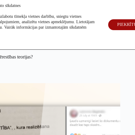
to sīkdatnes
zlabotu tīmekļa vietnes darbību, sniegtu vietnes
alpojumiem, analizētu vietnes apmeklējumu. Lietotājam
PIEKRĪT
eck
Par mums
Vēlēšanas 2026
šanu. Vairāk informācijas par izmantotajām sīkdatnēm
restības teorijas?