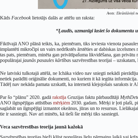
Avots: Ekrānšāviņš 
Kāds
Facebook
lietotājs dalās ar attēlu un raksta:
“Ļaudis, uzmanīgi lasiet šo dokumentu 
Fiktīvajā ANO plānā teikts, ka, piemēram, tiks ieviesta vienota pasaules
implantēti mikročipi un vairs nedrīkstēs ārstēties ar dabiskas izcelsmes
tas pats, piemēram, minēta gan privātīpašuma likvidēšana, gan privātu
populārajai
jaunās pasaules kārtība
s sazvērestības teorijai – uzskatam, 
Ne latviski tulkotajā attēlā, ne Ichāka video nav sniegti nekādi pierādīj
netiek parādīti oriģinālie dokumenti, no kuriem it kā iegūta informāci
Tādēļ nav nekāda pamata uzskatīt, ka internetā klejojošais saraksts ir
Par šo “plānu” 2020. gadā
rakstīja
Gruzijas faktu pārbaudītāji
MythDete
ANO ilgtspējīgas attīstības
mērķiėm
2030. gadam. Mērķi ir ļoti plaši, p
saglabāt un ilgtspējīgi izmantot okeānus, jūras un to resursus. Lielākajai
tie ir sasniegti. Nav ari minēts, kā tieši šie mērķi tiks sasniegti.
Veca sazvērestības teorija jaunā kažokā
Sazvērestības teorijas bieži kļūst populāras lielu pārmaiņu laikā vai krī