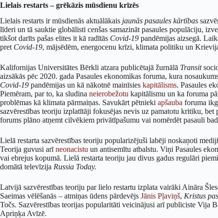
Lielais restarts – grēkāzis mūsdienu krīzēs
Lielais restarts ir mūsdienās aktuālākais
jaunās pasaules kārtības
sazvēr
līderi un tā sauktie globālisti cenšas samazināt pasaules populāciju, izv
tikšot darīts pašas elites it kā radītās
Covid-19
pandēmijas aizsegā. Laika 
pret
Covid-19
, mājsēdēm, energocenu krīzi, klimata politiku un Krievi
Kalifornijas Universitātes Bērkli atzara publicētajā žurnālā
Transit
socio
aizsākās pēc 2020. gada Pasaules ekonomikas foruma, kura nosaukums
Covid-19
pandēmijas un kā nākotnē mainīsies
kapitālisms
. Pasaules ek
Piemēram, par to, ka sludina
neierobežotu
kapitālismu un ka foruma pār
problēmas kā klimata pārmaiņas. Savukārt pētnieki
apšauba
foruma ikga
sazvērestības teoriju izplatītāji fokusējas nevis uz pamatotu kritiku,
forums plāno atņemt cilvēkiem privātīpašumu vai nomērdēt pasauli bad
Lielā restarta sazvērestības teoriju popularizējuši labēji noskaņoti me
Teorija guvusi arī
neonacistu
un antisemītu atbalstu. Viņi Pasaules ek
vai ebrejus kopumā. Lielā restarta teoriju jau divus gadus regulāri piemi
domātā televīzija
Russia Today.
Latvijā sazvērestības teoriju par lielo restartu izplata vairāki Aināra Šle
Saeimas vēlēšanās – atmiņas ūdens pārdevējs
Jānis Pļaviņš
,
Kristus pa
Točs. Sazvērestības teorijas popularitāti veicinājusi arī publiciste Vija 
Apriņķa Avīzē.