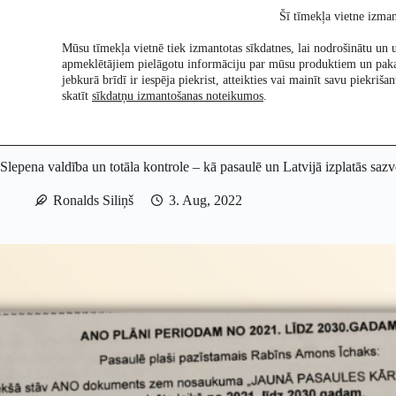
Skip
Šī tīmekļa vietne izman
to
content
Mūsu tīmekļa vietnē tiek izmantotas sīkdatnes, lai nodrošinātu un u
apmeklētājiem pielāgotu informāciju par mūsu produktiem un pak
Pētījumi
Re:Ch
jebkurā brīdī ir iespēja piekrist, atteikties vai mainīt savu piekri
skatīt
sīkdatņu izmantošanas noteikumos
.
Slepena valdība un totāla kontrole – kā pasaulē un Latvijā izplatās sazvē
Ronalds Siliņš
3. Aug, 2022