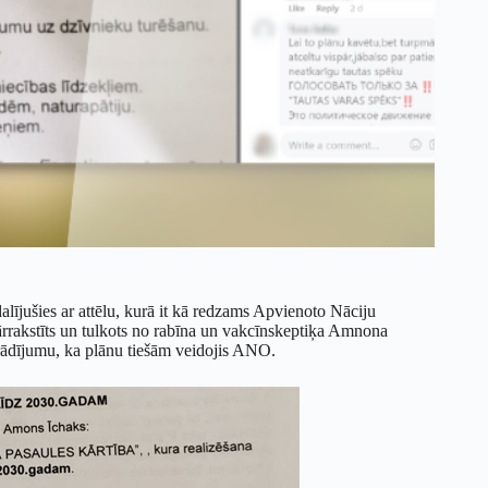
 dalījušies ar attēlu, kurā it kā redzams Apvienoto Nāciju
rrakstīts un tulkots no rabīna un vakcīnskeptiķa Amnona
rādījumu, ka plānu tiešām veidojis ANO.