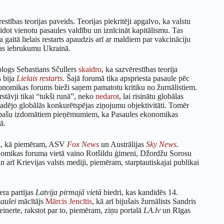
estības teorijas paveids. Teorijas piekritēji apgalvo, ka valstu
eidot vienotu pasaules valdību un iznīcināt kapitālismu. Tas
gaitā lielais restarts apaudzis arī ar maldiem par vakcināciju
jas iebrukumu Ukrainā.
logs Sebastians Sčullers
skaidro
, ka sazvērestības teorija
 bija
Lielais restarts
. Šajā forumā tika apspriesta pasaule pēc
onomikas forums bieži saņem pamatotu kritiku no žurnālistiem.
stāvji tikai “tukši runā”, neko
nedarot
, lai risinātu globālas
dējo globālās konkurētspējas ziņojumu objektivitāti. Tomēr
 bet pašu izdomātiem pieņēmumiem, ka Pasaules ekonomikas
ā.
diji, kā piemēram, ASV
Fox News
un Austrālijas
Sky News
.
onomikas foruma vietā vaino Rotšildu ģimeni, Džordžu Sorosu
n arī Krievijas valsts mediji, piemēram, starptautiskajai publikai
sera partijas
Latvija pirmajā vietā
biedri, kas kandidēs 14.
saulei
mācītājs
Mārcis Jencītis
, kā arī bijušais žurnālists Sandris
Beinerte, rakstot par to, piemēram, ziņu portalā
LA.lv
un Rīgas