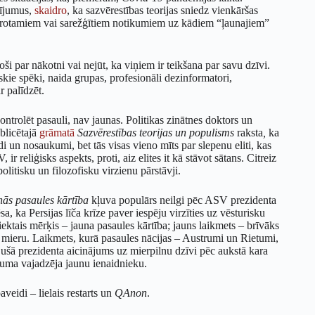
tījumus,
skaidro
, ka sazvērestības teorijas sniedz vienkāršas
saprotamiem vai sarežģītiem notikumiem uz kādiem “ļaunajiem”
oši par nākotni vai nejūt, ka viņiem ir teikšana par savu dzīvi.
skie spēki, naida grupas, profesionāli dezinformatori,
r palīdzēt.
ontrolēt pasauli, nav jaunas. Politikas zinātnes doktors un
blicētajā
grāmatā
Sazvērestības teorijas un populisms
raksta
,
ka
i un nosaukumi, bet tās visas vieno mīts par slepenu eliti, kas
r reliģisks aspekts, proti, aiz elites it kā stāvot sātans. Citreiz
olitisku un filozofisku virzienu pārstāvji.
ās pasaules kārtība
kļuva populārs neilgi pēc ASV prezidenta
ēsa, ka Persijas līča krīze paver iespēju virzīties uz vēsturisku
ktais mērķis – jauna pasaules kārtība; jauns laikmets – brīvāks
mieru. Laikmets, kurā pasaules nācijas – Austrumi un Rietumi,
jušā prezidenta aicinājums uz mierpilnu dzīvi pēc aukstā kara
kuma vajadzēja jaunu ienaidnieku.
veidi – lielais restarts un
QAnon
.