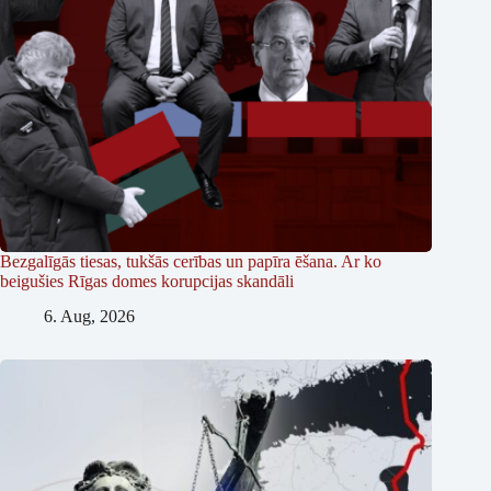
Bezgalīgās tiesas, tukšās cerības un papīra ēšana. Ar ko
beigušies Rīgas domes korupcijas skandāli
6. Aug, 2026