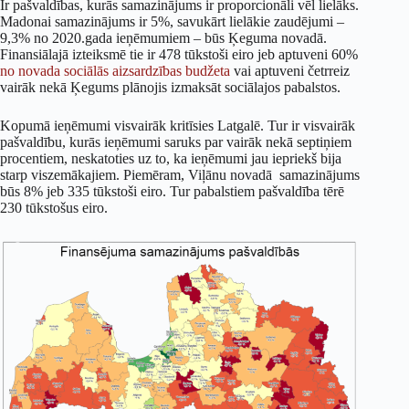
Ir pašvaldības, kurās samazinājums ir proporcionāli vēl lielāks.
Madonai samazinājums ir 5%, savukārt lielākie zaudējumi –
9,3% no 2020.gada ieņēmumiem – būs Ķeguma novadā.
Finansiālajā izteiksmē tie ir 478 tūkstoši eiro jeb aptuveni 60%
no novada sociālās aizsardzības budžeta
vai aptuveni četrreiz
vairāk nekā Ķegums plānojis izmaksāt sociālajos pabalstos.
Kopumā ieņēmumi visvairāk kritīsies Latgalē. Tur ir visvairāk
pašvaldību, kurās ieņēmumi saruks par vairāk nekā septiņiem
procentiem, neskatoties uz to, ka ieņēmumi jau iepriekš bija
starp viszemākajiem. Piemēram, Viļānu novadā samazinājums
būs 8% jeb 335 tūkstoši eiro. Tur pabalstiem pašvaldība tērē
230 tūkstošus eiro.