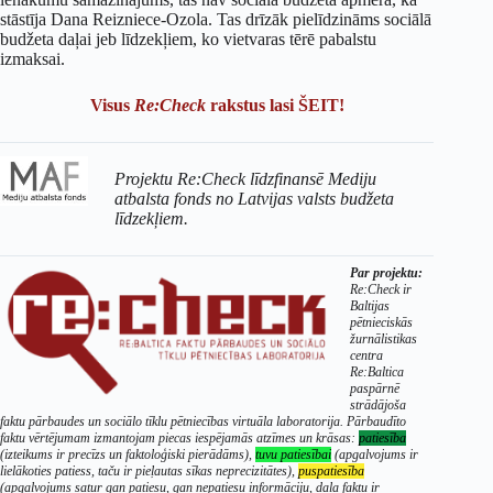
stāstīja Dana Reizniece-Ozola. Tas drīzāk pielīdzināms sociālā
budžeta daļai jeb līdzekļiem, ko vietvaras tērē pabalstu
izmaksai.
Visus
Re:Check
rakstus lasi ŠEIT!
Projektu Re:Check līdzfinansē Mediju
atbalsta fonds no Latvijas valsts budžeta
līdzekļiem.
Par projektu:
Re:Check ir
Baltijas
pētnieciskās
žurnālistikas
centra
Re:Baltica
paspārnē
strādājoša
faktu pārbaudes un sociālo tīklu pētniecības virtuāla laboratorija. Pārbaudīto
faktu vērtējumam izmantojam piecas iespējamās atzīmes un krāsas:
patiesība
(izteikums ir precīzs un faktoloģiski pierādāms),
tuvu patiesībai
(apgalvojums ir
lielākoties patiess, taču ir pieļautas sīkas neprecizitātes),
puspatiesība
(apgalvojums satur gan patiesu, gan nepatiesu informāciju, daļa faktu ir