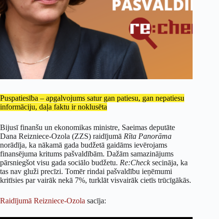
Puspatiesība – apgalvojums satur gan patiesu, gan nepatiesu
informāciju, daļa faktu ir noklusēta
Bijusī finanšu un ekonomikas ministre, Saeimas deputāte
Dana Reizniece-Ozola (ZZS) raidījumā
Rīta Panorāma
norādīja, ka nākamā gada budžetā gaidāms ievērojams
finansējuma kritums pašvaldībām. Dažām samazinājums
pārsniegšot visu gada sociālo budžetu.
Re:Check
secināja, ka
tas nav gluži precīzi. Tomēr rindai pašvaldību ieņēmumi
kritīsies par vairāk nekā 7%, turklāt visvairāk cietīs trūcīgākās.
Raidījumā Reizniece-Ozola
sacīja: