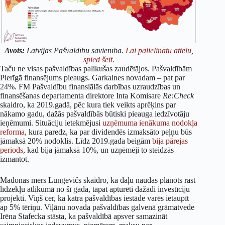
Avots:
Latvijas Pašvaldību savienība
.
Lai palielinātu attēlu,
spied šeit
.
Taču ne visas pašvaldības palikušas zaudētājos. Pašvaldībām
Pierīgā finansējums pieaugs. Garkalnes novadam – pat par
24%. FM Pašvaldību finansiālās darbības uzraudzības un
finansēšanas departamenta direktore Inta Komisare
Re:Check
skaidro, ka 2019.gadā, pēc kura tiek veikts aprēķins par
nākamo gadu, dažās pašvaldībās būtiski pieauga iedzīvotāju
ieņēmumi. Situāciju ietekmējusi
uzņēmuma ienākuma nodokļa
reforma
, kura paredz, ka par dividendēs izmaksāto peļņu būs
jāmaksā 20% nodoklis. Līdz 2019.gada beigām
bija pārejas
periods
, kad bija jāmaksā 10%, un uzņēmēji to steidzās
izmantot.
Madonas mērs Lungevičs skaidro, ka daļu naudas plānots rast
līdzekļu atlikumā no šī gada, tāpat apturēti dažādi investīciju
projekti. Viņš cer, ka katra pašvaldības iestāde varēs ietaupīt
ap 5% tēriņu. Viļānu novada pašvaldības galvenā grāmatvede
Irēna Stafecka stāsta, ka pašvaldībā apsver samazināt