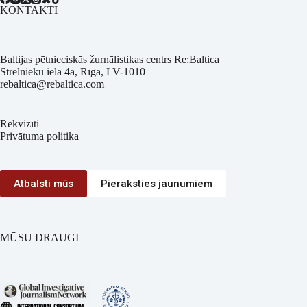
KONTAKTI
Baltijas pētnieciskās žurnālistikas centrs Re:Baltica
Strēlnieku iela 4a, Rīga, LV-1010
rebaltica@rebaltica.com
Rekvizīti
Privātuma politika
Atbalsti mūs
Pieraksties jaunumiem
MŪSU DRAUGI