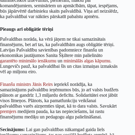
saimnieciskos izdevumus, piemēram, maksu par
komandējumiem, semināriem un apmācībām, tāpat, iespējams,
būs jāpārvērtē darbinieku skaits pašvaldībā. Viņa arī neizslēdz,
ka pašvaldībai var nākties pārskatīt pabalstu apmēru.
Pieaugs arī obligātie tēriņi
Pašvaldības norāda, ka vērā jāņem ne tikai samazinātais
finansējums, bet arī tas, ka pašvaldībām augs obligātie tēriņi.
Latvijas Pašvaldību savienības padomniece finanšu un
ekonomikas jautājumos Sanita Šķiltere min palielināto
garantēto minimālo ienākumu
un
minimālās algas kāpumu
.
Lungevičs pauž, ka pašvaldībai šīs un citas izmaiņas izmaksās
vēl ap miljonu eiro.
Finanšu ministrs Jānis Reirs
iepriekš norādīja, ka
samazinājums pašvaldību ieņēmumos būs, jo arī valsts budžets
plānots ar gandrīz 1,3 miljardu deficītu. Solidaritātei esot jābūt
visos līmeņos. Plānots, ka pamatfunkciju veikšanai
pašvaldības varēs aizņemties tāpat, kā to dara valsts. Savukārt
premjers
medijiem pauda, ka tas nepieciešams, lai rastu
finansējumu mediķu un pedagogu algu palielināšanai.
Secinājums:
Lai gan pašvaldības nākamgad gaida liels
ienākumu samazinājums, tas nav sociālā budžeta apmērā, kā