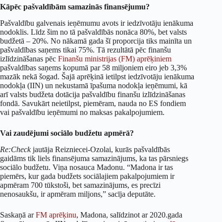
Kāpēc pašvaldībām samazinās finansējumu?
Pašvaldību galvenais ieņēmumu avots ir iedzīvotāju ienākuma
nodoklis. Līdz šim no tā pašvaldībās nonāca 80%, bet valsts
budžetā – 20%. No nākamā gada šī proporcija tiks mainīta un
pašvaldības saņems tikai 75%. Tā rezultātā pēc finanšu
izlīdzināšanas pēc
Finanšu ministrijas (FM) aprēķiniem
pašvaldības saņems kopumā par 58 miljoniem eiro jeb 3,3%
mazāk nekā šogad. Šajā aprēķinā ietilpst iedzīvotāju ienākuma
nodokļa (IIN) un nekustamā īpašuma nodokļa ieņēmumi, kā
arī valsts budžeta dotācija pašvaldību finanšu izlīdzināšanas
fondā. Savukārt neietilpst, piemēram, nauda no ES fondiem
vai pašvaldību ieņēmumi no maksas pakalpojumiem.
Vai zaudējumi sociālo budžetu apmērā?
Re:Check
jautāja Reizniecei-Ozolai, kurās pašvaldībās
gaidāms tik liels finansējuma samazinājums, ka tas pārsniegs
sociālo budžetu. Viņa nosauca Madonu. “Madona ir tas
piemērs, kur gada budžets sociālajiem pakalpojumiem ir
apmēram 700 tūkstoši, bet samazinājums, es precīzi
nenosaukšu, ir apmēram miljons,” sacīja deputāte.
Saskaņā ar
FM aprēķinu
, Madona, salīdzinot ar 2020.gada