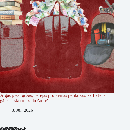
Algas pieaugušas, pārējās problēmas palikušas: kā Latvijā
gājis ar skolu uzlabošanu?
8. Jūl, 2026