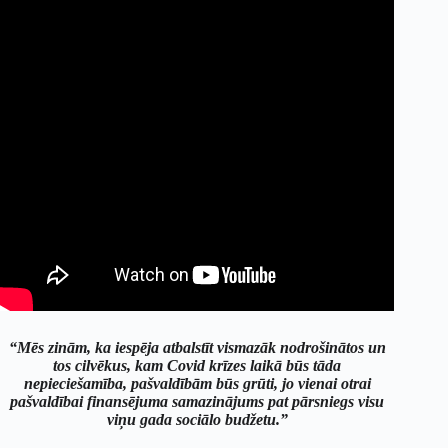
“Mēs zinām, ka iespēja atbalstīt vismazāk nodrošinātos un
tos cilvēkus, kam Covid krīzes laikā būs tāda
nepieciešamība, pašvaldībām būs grūti, jo vienai otrai
pašvaldībai finansējuma samazinājums pat pārsniegs visu
viņu gada sociālo budžetu.”