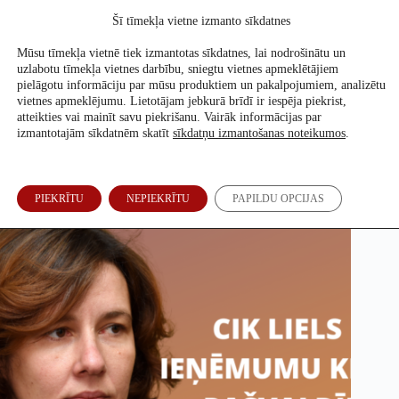
Skip
Šī tīmekļa vietne izmanto sīkdatnes
to
Atbalsti mūs
content
Mūsu tīmekļa vietnē tiek izmantotas sīkdatnes, lai nodrošinātu un
uzlabotu tīmekļa vietnes darbību, sniegtu vietnes apmeklētājiem
pielāgotu informāciju par mūsu produktiem un pakalpojumiem, analizētu
vietnes apmeklējumu. Lietotājam jebkurā brīdī ir iespēja piekrist,
Lielākais ieņēmumu kritums trūcīgākajām pašvaldībām
atteikties vai mainīt savu piekrišanu. Vairāk informācijas par
izmantotajām sīkdatnēm skatīt
sīkdatņu izmantošanas noteikumos
.
Sabīne Bērziņa
25. Nov, 2020
PIEKRĪTU
NEPIEKRĪTU
PAPILDU OPCIJAS