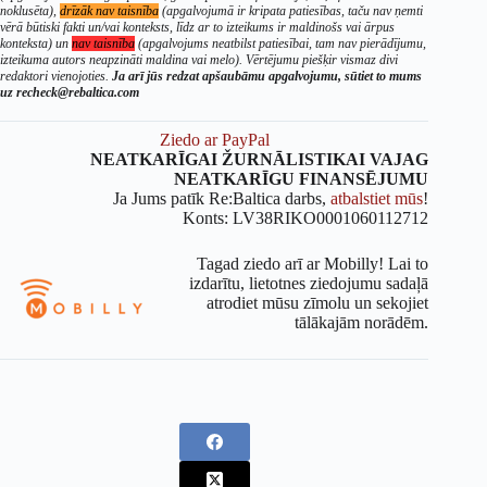
noklusēta),
drīzāk nav taisnība
(apgalvojumā ir kripata patiesības, taču nav ņemti
vērā būtiski fakti un/vai konteksts, līdz ar to izteikums ir maldinošs vai ārpus
konteksta) un
nav taisnība
(apgalvojums neatbilst patiesībai, tam nav pierādījumu,
izteikuma autors neapzināti maldina vai melo). Vērtējumu piešķir vismaz divi
redaktori vienojoties.
Ja arī jūs redzat apšaubāmu apgalvojumu, sūtiet to mums
uz recheck@rebaltica.com
Ziedo ar PayPal
NEATKARĪGAI ŽURNĀLISTIKAI VAJAG
NEATKARĪGU FINANSĒJUMU
Ja Jums patīk Re:Baltica darbs,
atbalstiet mūs
!
Konts: LV38RIKO0001060112712
Tagad ziedo arī ar Mobilly! Lai to
izdarītu, lietotnes ziedojumu sadaļā
atrodiet mūsu zīmolu un sekojiet
tālākajām norādēm.