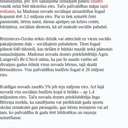
finansējumu, pēc IIN sadalījuma izmaiņām patiesi
zaudēs
vairāk nekā 944 tūkstošus eiro. Taču pašvaldības mājas
lapā
redzams
, ka Madonas novads sociālajai aizsardzībai šogad
kopumā tērē 3,1 miljonu eiro. Par to tiek uzturēti četri
pansionāti, bērnu nami, dienas aprūpes un krīzes centri,
bāriņtiesa, sociālais dienests, kā arī maksāti sociālie pabalsti.
Reiznieces-Ozolas teikto drīzāk var attiecināt uz vienu sociālo
pakalpojumu daļu – sociālajiem pabalstiem. Tiem šogad
plānoti 640 tūkstoši, kas tiešām ir būtiski mazāk nekā plānotais
samazinājums. Madonas novada domes priekšsēdētājs Agris
Lungevičs
Re:Check
stāsta, ka par šo naudu varētu arī
divarpus gadus ēdināt visus novada bērnus, tajā skaitā
bērnudārzos. Viss pašvaldības budžets šogad ir 26 miljoni
eiro.
Kuldīgas novads zaudēs 5% jeb teju miljonu eiro. Arī šajā
novadā viss sociālais budžets kopā ir lielāks – ap 1,4
miljoniem eiro. Taču novada domes priekšsēdētāja Inga
Bērziņa norāda, ka zaudējumu var pielīdzināt gada sporta
skolas izmaksām gan pieaugušo, gan bērnu treniņiem vai arī
tam, ko pašvaldība ik gadu tērē bibliotēkas un muzeja
uzturēšanai.