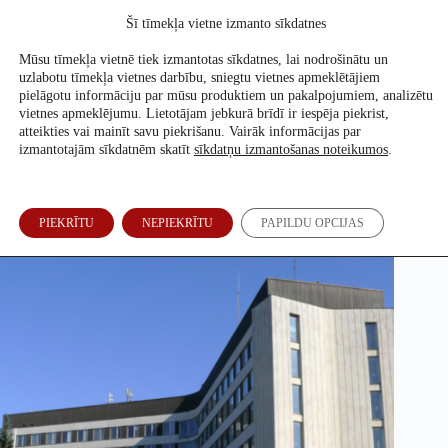
Skip
Šī tīmekļa vietne izmanto sīkdatnes
to
Atbalsti mūs
content
Mūsu tīmekļa vietnē tiek izmantotas sīkdatnes, lai nodrošinātu un
uzlabotu tīmekļa vietnes darbību, sniegtu vietnes apmeklētājiem
pielāgotu informāciju par mūsu produktiem un pakalpojumiem, analizētu
vietnes apmeklējumu. Lietotājam jebkurā brīdī ir iespēja piekrist,
Rīgas koncertzāli uz Šķēļu zemes tomēr nebūvēs – piedāvā
atteikties vai mainīt savu piekrišanu. Vairāk informācijas par
nojaukt augstceltni
izmantotajām sīkdatnēm skatīt
sīkdatņu izmantošanas noteikumos
.
Ilze Vēbere
15. Jūn, 2020
PIEKRĪTU
NEPIEKRĪTU
PAPILDU OPCIJAS