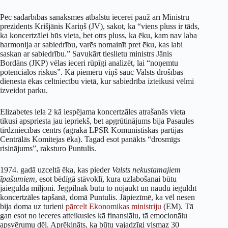
Pēc sadarbības sanāksmes atbalstu iecerei pauž arī Ministru
prezidents Krišjānis Kariņš (JV), sakot, ka “viens pluss ir tāds,
ka koncertzālei būs vieta, bet otrs pluss, ka ēku, kam nav laba
harmonija ar sabiedrību, varēs nomainīt pret ēku, kas labi
saskan ar sabiedrību.” Savukārt tieslietu ministrs Jānis
Bordāns (JKP) vēlas ieceri rūpīgi analizēt, lai “noņemtu
potenciālos riskus”. Kā piemēru viņš sauc Valsts drošības
dienesta ēkas celtniecību vietā, kur sabiedrība izteikusi vēlmi
izveidot parku.
Elizabetes iela 2 kā iespējama koncertzāles atrašanās vieta
tikusi apspriesta jau iepriekš, bet apgrūtinājums bija Pasaules
tirdzniecības centrs (agrākā LPSR Komunistiskās partijas
Centrālās Komitejas ēka). Tagad esot panākts “drosmīgs
risinājums”, raksturo Puntulis.
1974. gadā uzceltā ēka, kas pieder
Valsts nekustamajiem
īpašumiem
, esot bēdīgā stāvoklī, kura uzlabošanai būtu
jāiegulda miljoni. Jēgpilnāk būtu to nojaukt un naudu ieguldīt
koncertzāles tapšanā, domā Puntulis. Jāpiezīmē, ka vēl nesen
bija doma uz turieni
pārcelt Ekonomikas ministriju
(EM). Tā
gan esot no ieceres atteikusies kā finansiālu, tā emocionālu
apsvērumu dēļ. Aprēķināts, ka būtu vajadzīgi vismaz 30