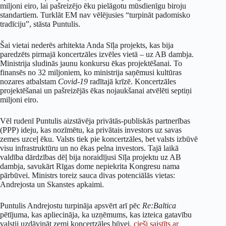
miljoni eiro, lai pašreizējo ēku pielāgotu mūsdienīgu biroju
standartiem. Turklāt EM nav vēlējusies “turpināt padomisko
tradīciju”, stāsta Puntulis.
Šai vietai nederēs arhitekta Anda Sīļa projekts, kas bija
paredzēts pirmajā koncertzāles izvēles vietā – uz AB dambja.
Ministrija sludinās jaunu konkursu ēkas projektēšanai. To
finansēs no 32 miljoniem, ko ministrija saņēmusi kultūras
nozares atbalstam
Covid-19
radītajā krīzē. Koncertzāles
projektēšanai un pašreizējās ēkas nojaukšanai atvēlēti septiņi
miljoni eiro.
Vēl rudenī Puntulis aizstāvēja privātās-publiskās partnerības
(PPP) ideju, kas nozīmētu, ka privātais investors uz savas
zemes uzceļ ēku. Valsts tiek pie koncertzāles, bet valsts izbūvē
visu infrastruktūru un no ēkas pelna investors. Tajā laikā
valdība dārdzības dēļ bija noraidījusi Sīļa projektu uz AB
dambja, savukārt Rīgas dome nepiekrita Kongresu nama
pārbūvei. Ministrs toreiz sauca divas potenciālās vietas:
Andrejosta un Skanstes apkaimi.
Puntulis Andrejostu turpināja apsvērt arī pēc
Re:Baltica
pētījuma, kas apliecināja, ka uzņēmums, kas izteica gatavību
valstij uzdāvināt zemi koncertzāles būvei,
cieši saistīts ar