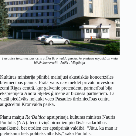
Pasaules tirdzniecības centra Ēka Kronvalda parkā, ko piedāvā nojaukt un vietā
būvēt koncertzāli. Attēls - Vikipēdija.
Kultūras ministrija pilnībā mainījusi akustiskās koncertzāles
būvniecības plānus. Prātā vairs nav meklēt privātu investoru
zemi Rīgas centrā, kur galvenie pretendenti partnerībai bija
ekspremjera Andra Šķēles ģimene ar biznesa partneriem. Tā
vietā piedāvāts nojaukt veco Pasaules tirdzniecības centra
augstceltni Kronvalda parkā.
Plānu maiņu
Re:Baltica
apstiprināja kultūras ministrs Nauris
Puntulis (NA). Ieceri viņš pirmdien piedāvās sadarbības
sanāksmē, bet otrdien cer apstiprināt valdībā. “Jūtu, ka man ir
pietiekami liels politisks atbalsts,” saka Puntulis.