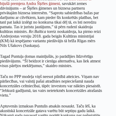
bijušā premjera Andra Šķēles ģimeni,
savukārt zemes
dāvinājums – ar Šķēles ģimenes un biznesa partneru
privātajām biznesa interesēm. “Saprotu sabiedrības bažas par
darījumu ar cilvēkiem, kam pieder šīs konkrētās platības, bet
tanī pat laikā izslēgt no konkursa tikai dēļ tā, es īsti neredzu
pamata. Tas ir juristu jautājums,” tā pērn rudenī skaidroja
kultūras ministrs.
Re:Baltica
toreiz noskaidroja, ka pirmo reizi
Andrejostas versiju 2018. gada beigās Kultūras ministrijai
(KM) kā iespējamo variantu piedāvājis tā brīža Rīgas mērs
Nils Ušakovs (Saskaņa).
Tagad Puntuļa domas mainījušās, jo parādījies līdzvērtīgs
piedāvājums. “Šī beidzot ir cienīga alternatīva, kas liek atmest
visus pārējos meklējumus,” skaidro ministrs.
Taču no PPP modeļa viņš neesot pilnībā atteicies. Viņam nav
pārliecības, vai valstij pašai atradīsies nepieciešamā nauda
koncertzāles celtniecībai, tāpēc investoru var nākties piesaistīt.
“Jebkurā gadījumā, tas vairs neietekmēs koncertzāles atrašanās
vietu.”
Aptuvenās izmaksas Puntulis atsakās nosaukt. Taču lēš, ka
akustiskā koncertzāle gatava varētu būt septiņu gadu laikā.
Nākamā gada pavasarī varētu noritēt konkurss par pašreizējās