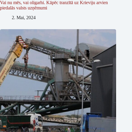
Vai nu mēs, vai oligarhi. Kāpēc tranzītā uz Krieviju arvien
piedalās valsts uzņēmumi
2. Mai, 2024