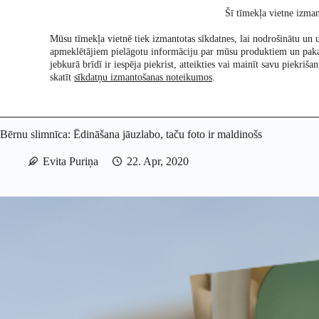
Skip
Šī tīmekļa vietne izman
to
content
Mūsu tīmekļa vietnē tiek izmantotas sīkdatnes, lai nodrošinātu un u
apmeklētājiem pielāgotu informāciju par mūsu produktiem un pak
Pētījumi
Re:Ch
jebkurā brīdī ir iespēja piekrist, atteikties vai mainīt savu piekri
skatīt
sīkdatņu izmantošanas noteikumos
.
Bērnu slimnīca: Ēdināšana jāuzlabo, taču foto ir maldinošs
Evita Puriņa
22. Apr, 2020