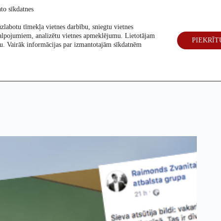
to sīkdatnes
zlabotu tīmekļa vietnes darbību, sniegtu vietnes
alpojumiem, analizētu vietnes apmeklējumu. Lietotājam
PIEKRĪT
eck
Par mums
Vēlēšanas 2026
šanu. Vairāk informācijas par izmantotajām sīkdatnēm