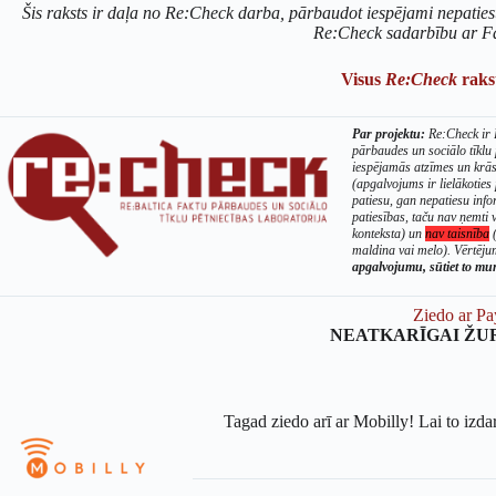
Šis raksts ir daļa no Re:Check darba, pārbaudot iespējami nepaties
Re:Check sadarbību ar F
Visus
Re:Check
rakst
Par projektu:
Re:Check ir B
pārbaudes un sociālo tīklu
iespējamās atzīmes un krā
(apgalvojums ir lielākoties 
patiesu, gan nepatiesu info
patiesības, taču nav ņemti v
konteksta) un
nav taisnība
(
maldina vai melo). Vērtējum
apgalvojumu, sūtiet to m
Ziedo ar Pa
NEATKARĪGAI ŽU
Tagad ziedo arī ar Mobilly! Lai to izda