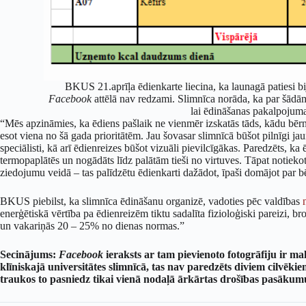
BKUS 21.aprīļa ēdienkarte liecina, ka launagā patiesi bi
Facebook
attēlā nav redzami. Slimnīca norāda, ka par šādām 
lai ēdināšanas pakalpojuma
“Mēs apzināmies, ka ēdiens pašlaik ne vienmēr izskatās tāds, kādu bēr
esot viena no šā gada prioritātēm. Jau šovasar slimnīcā būšot pilnīgi jau
speciālisti, kā arī ēdienreizes būšot vizuāli pievilcīgākas. Paredzēts, ka
termopaplātēs un nogādāts līdz palātām tieši no virtuves. Tāpat notie
ziedojumu veidā – tas palīdzētu ēdienkarti dažādot, īpaši domājot par b
BKUS piebilst, ka slimnīca ēdināšanu organizē, vadoties pēc valdības
enerģētiskā vērtība pa ēdienreizēm tiktu sadalīta fizioloģiski pareizi
un vakariņās 20 – 25% no dienas normas.”
Secinājums:
Facebook
ieraksts ar tam pievienoto fotogrāfiju ir ma
klīniskajā universitātes slimnīcā, tas nav paredzēts diviem cilvēkie
traukos to pasniedz tikai vienā nodaļā ārkārtas drošības pasākumu