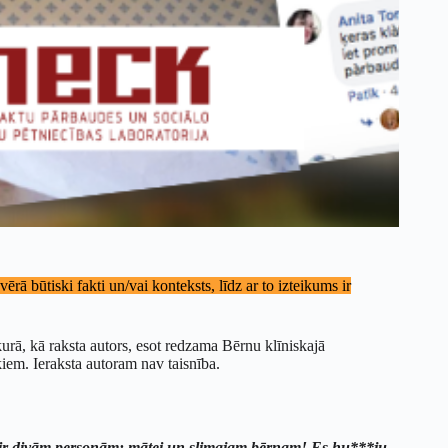
rā būtiski fakti un/vai konteksts, līdz ar to izteikums ir
 kurā, kā raksta autors, esot redzama Bērnu klīniskajā
iem. Ieraksta autoram nav taisnība.
as ir divām personām: mātei un slimajam bērnam! Es hu***ju.