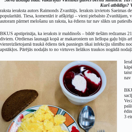
Kurš atbildīgs? 
raksta ieraksta autors Raimonds Zvanītājs. Ieraksts izvietots Saeimas d
popularitāti. Tiesa, komentāri ir atšķirīgi – vieni piebalsto Zvanītājam, 
autoram pārmet melošanu un raksta, ka ēdiens tur nav slikts un patiesī
BKUS apstiprināja, ka ieraksts ir maldinošs – bildē tiešām redzamas 21.
diviem. Otrdienas launagā kopā ar makaroniem un liellopa gaļu bijis arī
vienreizlietojamā traukā ēdiens tiek pasniegts tikai infekciju slimību no
apstākļos. Pārējās nodaļās to no virtuves lielākos traukos nogādā nodaļā,
Iera
kāpē
tais
nav 
BKU
sacī
Vecā
palā
ēdin
3 ei