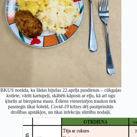
BKUS norāda, ka šādas bijušas 22.aprīļa pusdienas – cūkgaļas
kotlete, vārīti kartupeļi, skābēti kāposti ar eļļu, kā arī ogu
ķīselis ar biezpiena masu. Ēdiens vienreizējos traukos tiek
pasniegts tikai šobrīd,
Covid-19
krīzes dēļ pastiprinātās
drošības apstākļos, un tikai infekciju slimību nodaļā.