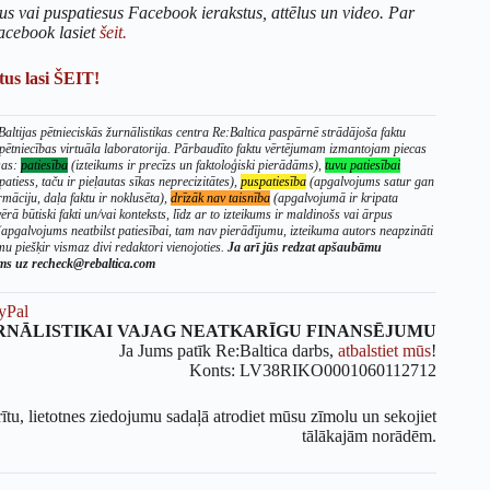
us vai puspatiesus Facebook ierakstus, attēlus un video. Par
acebook lasiet
šeit.
us lasi ŠEIT!
altijas pētnieciskās žurnālistikas centra Re:Baltica paspārnē strādājoša faktu
 pētniecības virtuāla laboratorija. Pārbaudīto faktu vērtējumam izmantojam piecas
sas:
patiesība
(izteikums ir precīzs un faktoloģiski pierādāms),
tuvu patiesībai
patiess, taču ir pieļautas sīkas neprecizitātes),
puspatiesība
(apgalvojums satur gan
rmāciju, daļa faktu ir noklusēta),
drīzāk nav taisnība
(apgalvojumā ir kripata
ērā būtiski fakti un/vai konteksts, līdz ar to izteikums ir maldinošs vai ārpus
apgalvojums neatbilst patiesībai, tam nav pierādījumu, izteikuma autors neapzināti
u piešķir vismaz divi redaktori vienojoties.
Ja arī jūs redzat apšaubāmu
ums uz recheck@rebaltica.com
yPal
RNĀLISTIKAI VAJAG NEATKARĪGU FINANSĒJUMU
Ja Jums patīk Re:Baltica darbs,
atbalstiet mūs
!
Konts: LV38RIKO0001060112712
rītu, lietotnes ziedojumu sadaļā atrodiet mūsu zīmolu un sekojiet
tālākajām norādēm.