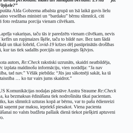
Viņķele?”
eputāta Alda Gobzema atbalsta grupā un īsā laikā guvis lielu
vaino veselības ministri un “bardaku” bērnu slimnīcā, citi
bā foto redzama porcija vienam cilvēkam.
aprīļa vakariņas, taču tās ir paredzēts vienam cilvēkam, nevis
 kefīrs un rupjmaizes šķēle, taču to bildē nav. Bez tam šādā
daļā un tikai šobrīd,
Covid-19
krīzes dēļ pastiprinātās drošības
 kur tas tiek sadalīts porcijās un pasniegts šķīvjos.
ksta autors,
Re:Check
rakstiski uzrunāts, skaidri neatbildēja,
c izplata maldinošu informāciju, vien norādīja: “Ja nav
nība, tad nav.” Vēlāk piebilda: “Jūs jau sākotnēji sakāt, ka tā
taisnība … ko tur vairs jums skaidrot.”
S Komunikācijas nodaļas pārstāve Austra Straume
Re:Check
ja, ka bezmaksas ēdināšana tiek nodrošināta tikai pacientam.
ks, kas slimnīcā uzturas kopā ar bērnu, var to pašu ēdienreizi
tā saņemt par maksu, iepriekš piesakot. Viena pacienta
āšanai no valsts budžeta pašlaik dienā tiekot piešķirti aptuveni
ro.