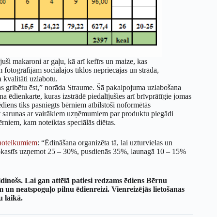
juši makaroni ar gaļu, kā arī kefīrs un maize, kas
fotogrāfijām sociālajos tīklos nepriecājas un strādā,
 kvalitāti uzlabotu.
ns gribētu ēst,” norāda Straume. Šā pakalpojuma uzlabošana
na ēdienkarte, kuras izstrādē piedalījušies arī brīvprātīgie jomas
 ēdiens tiks pasniegts bērniem atbilstoši noformētās
kot sarunas ar vairākiem uzņēmumiem par produktu piegādi
ērniem, kam noteiktas speciālās diētas.
noteikumiem
: “Ēdināšana organizēta tā, lai uzturvielas un
, brokastīs uzņemot 25 – 30%, pusdienās 35%, launagā 10 – 15%
ldinošs. Lai gan attēlā patiesi redzams ēdiens Bērnu
m un neatspoguļo pilnu ēdienreizi. Vienreizējās lietošanas
 laikā.