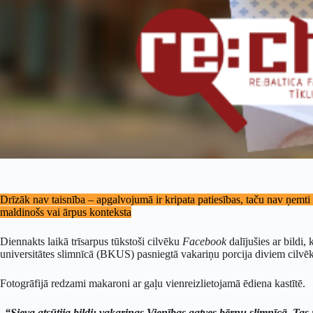
Drīzāk nav taisnība – apgalvojumā ir kripata patiesības, taču nav ņemti vē
maldinošs vai ārpus konteksta
Diennakts laikā trīsarpus tūkstoši cilvēku
Facebook
dalījušies ar bildi,
universitātes slimnīcā (BKUS) pasniegtā vakariņu porcija diviem cilvēk
Fotogrāfijā redzami makaroni ar gaļu vienreizlietojamā ēdiena kastītē.
“Sieva atsūtija bildi: vakariņas Vienības gatves bērnu slimnīcā. T