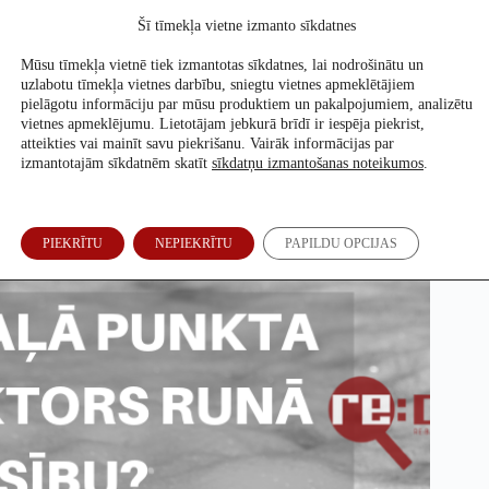
Skip
Šī tīmekļa vietne izmanto sīkdatnes
to
Atbalsti mūs
content
Mūsu tīmekļa vietnē tiek izmantotas sīkdatnes, lai nodrošinātu un
uzlabotu tīmekļa vietnes darbību, sniegtu vietnes apmeklētājiem
pielāgotu informāciju par mūsu produktiem un pakalpojumiem, analizētu
vietnes apmeklējumu. Lietotājam jebkurā brīdī ir iespēja piekrist,
Vai Zaļais punkts runā patiesību?
atteikties vai mainīt savu piekrišanu. Vairāk informācijas par
izmantotajām sīkdatnēm skatīt
sīkdatņu izmantošanas noteikumos
.
Sabīne Bērziņa
5. Aug, 2019
PIEKRĪTU
NEPIEKRĪTU
PAPILDU OPCIJAS