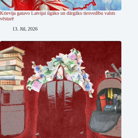
Krievija gatavo Latvijai ilgāko un dārgāko tiesvedību valsts
vēsturē
13. Jūl, 2026