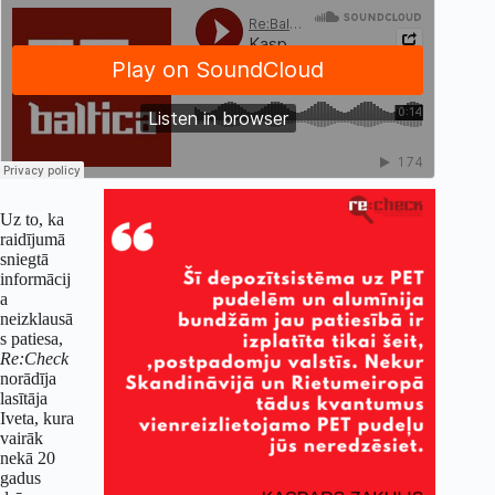
Uz to, ka
raidījumā
sniegtā
informācij
a
neizklausā
s patiesa,
Re:Check
norādīja
lasītāja
Iveta, kura
vairāk
nekā 20
gadus