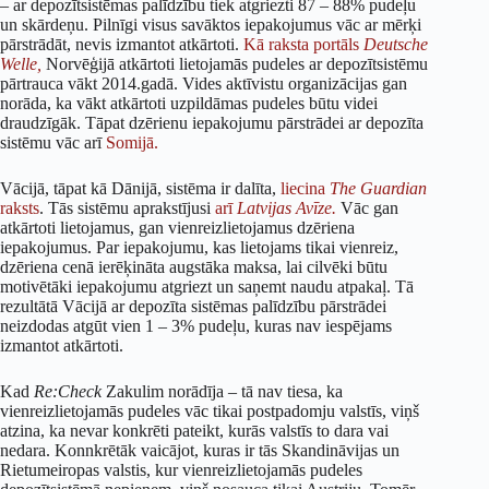
– ar depozītsistēmas palīdzību tiek atgriezti 87 – 88% pudeļu
un skārdeņu. Pilnīgi visus savāktos iepakojumus vāc ar mērķi
pārstrādāt, nevis izmantot atkārtoti.
Kā raksta portāls
Deutsche
Welle,
Norvēģijā atkārtoti lietojamās pudeles ar depozītsistēmu
pārtrauca vākt 2014.gadā. Vides aktīvistu organizācijas gan
norāda, ka vākt atkārtoti uzpildāmas pudeles būtu videi
draudzīgāk. Tāpat dzērienu iepakojumu pārstrādei ar depozīta
sistēmu vāc arī
Somijā.
Vācijā, tāpat kā Dānijā, sistēma ir dalīta,
liecina
The Guardian
raksts
. Tās sistēmu aprakstījusi
arī
Latvijas Avīze.
Vāc gan
atkārtoti lietojamus, gan vienreizlietojamus dzēriena
iepakojumus. Par iepakojumu, kas lietojams tikai vienreiz,
dzēriena cenā ierēķināta augstāka maksa, lai cilvēki būtu
motivētāki iepakojumu atgriezt un saņemt naudu atpakaļ. Tā
rezultātā Vācijā ar depozīta sistēmas palīdzību pārstrādei
neizdodas atgūt vien 1 – 3% pudeļu, kuras nav iespējams
izmantot atkārtoti.
Kad
Re:Check
Zakulim norādīja – tā nav tiesa, ka
vienreizlietojamās pudeles vāc tikai postpadomju valstīs, viņš
atzina, ka nevar konkrēti pateikt, kurās valstīs to dara vai
nedara. Konnkrētāk vaicājot, kuras ir tās Skandināvijas un
Rietumeiropas valstis, kur vienreizlietojamās pudeles