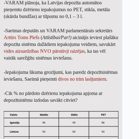
-VARAM plānoja, ka Latvijas depozīta automātos
pieņemtu dzērienu iepakojumus no PET, stikla, metāla
(skārda bundžas) ar tilpumu no 0,1 – 3 l.
-Saeimas deputāts un VARAM parlamentārais sekretārs
Artūrs Toms Plešs
(
Attīstībai/Par!)
aicinājis ieviest plašāku
depozīta sistēmu dažādiem iepakojuma veidiem, savukārt
vides aizsardzības NVO pārstāvji raizējas
, ka tas vēl
vairāk sarežģītu sistēmas ieviešanu.
-Iepakojuma likuma grozījumi, kas paredz depozītsistēmas
ieviešanu, Saeimā pieņemti
divos no trim lasījumiem
.
-Cik % no pārdoto dzērienu iepakojuma apjoma ar
depozītsistēmu izdodas savākt citviet?