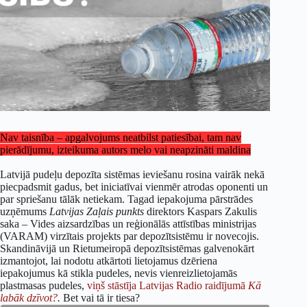
Nav taisnība – apgalvojums neatbilst patiesībai, tam nav
pierādījumu, izteikuma autors melo vai neapzināti maldina
Latvijā pudeļu depozīta sistēmas ieviešanu rosina vairāk nekā
piecpadsmit gadus, bet iniciatīvai vienmēr atrodas oponenti un
par spriešanu tālāk netiekam. Tagad iepakojuma pārstrādes
uzņēmums
Latvijas Zaļais punkts
direktors Kaspars Zakulis
saka – Vides aizsardzības un reģionālās attīstības ministrijas
(VARAM) virzītais projekts par depozītsistēmu ir novecojis.
Skandināvijā un Rietumeiropā depozītsistēmas galvenokārt
izmantojot, lai nodotu atkārtoti lietojamus dzēriena
iepakojumus kā stikla pudeles, nevis vienreizlietojamās
plastmasas pudeles,
viņš stāstīja Latvijas Radio raidījumā
Kā
labāk dzīvot?
.
Bet vai tā ir tiesa?