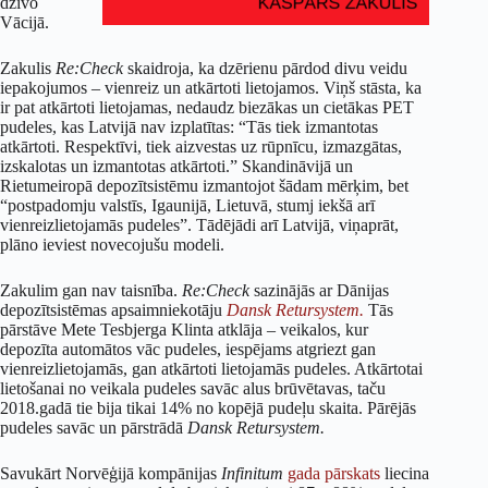
dzīvo
Vācijā.
Zakulis
Re:Check
skaidroja, ka dzērienu pārdod divu veidu
iepakojumos – vienreiz un atkārtoti lietojamos. Viņš stāsta, ka
ir pat atkārtoti lietojamas, nedaudz biezākas un cietākas PET
pudeles, kas Latvijā nav izplatītas: “Tās tiek izmantotas
atkārtoti. Respektīvi, tiek aizvestas uz rūpnīcu, izmazgātas,
izskalotas un izmantotas atkārtoti.” Skandināvijā un
Rietumeiropā depozītsistēmu izmantojot šādam mērķim, bet
“postpadomju valstīs, Igaunijā, Lietuvā, stumj iekšā arī
vienreizlietojamās pudeles”. Tādējādi arī Latvijā, viņaprāt,
plāno ieviest novecojušu modeli.
Zakulim gan nav taisnība.
Re:Check
sazinājās ar Dānijas
depozītsistēmas apsaimniekotāju
Dansk Retursystem.
Tās
pārstāve Mete Tesbjerga Klinta atklāja – veikalos, kur
depozīta automātos vāc pudeles, iespējams atgriezt gan
vienreizlietojamās, gan atkārtoti lietojamās pudeles. Atkārtotai
lietošanai no veikala pudeles savāc alus brūvētavas, taču
2018.gadā tie bija tikai 14% no kopējā pudeļu skaita. Pārējās
pudeles savāc un pārstrādā
Dansk Retursystem.
Savukārt Norvēģijā kompānijas
Infinitum
gada pārskats
liecina