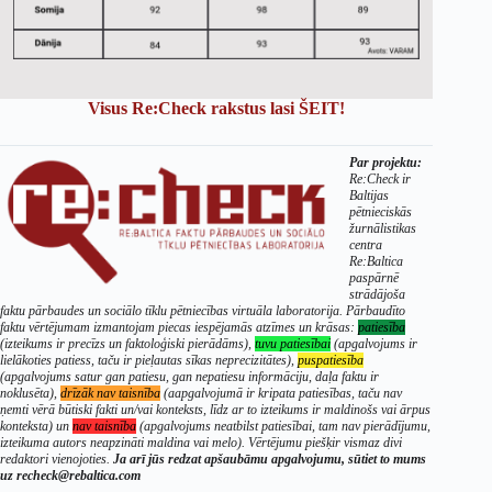
Visus Re:Check rakstus lasi ŠEIT!
Par projektu:
Re:Check ir
Baltijas
pētnieciskās
žurnālistikas
centra
Re:Baltica
paspārnē
strādājoša
faktu pārbaudes un sociālo tīklu pētniecības virtuāla laboratorija. Pārbaudīto
faktu vērtējumam izmantojam piecas iespējamās atzīmes un krāsas:
patiesība
(izteikums ir precīzs un faktoloģiski pierādāms),
tuvu patiesībai
(apgalvojums ir
lielākoties patiess, taču ir pieļautas sīkas neprecizitātes),
puspatiesība
(apgalvojums satur gan patiesu, gan nepatiesu informāciju, daļa faktu ir
noklusēta),
drīzāk nav taisnība
(aapgalvojumā ir kripata patiesības, taču nav
ņemti vērā būtiski fakti un/vai konteksts, līdz ar to izteikums ir maldinošs vai ārpus
konteksta) un
nav taisnība
(apgalvojums neatbilst patiesībai, tam nav pierādījumu,
izteikuma autors neapzināti maldina vai melo). Vērtējumu piešķir vismaz divi
redaktori vienojoties.
Ja arī jūs redzat apšaubāmu apgalvojumu, sūtiet to mums
uz recheck@rebaltica.com