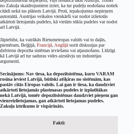
depozītsistēmā nepieņem, viņš nosauca tikai Austriju. Tomēr
no Zakuļa skaidrojumiem izriet, ka tur pudeļu nodošana notiek
citādi nekā tas plānots Latvijā. Proti, iepakojumus nepieņem
automātā. Austrijas veikalos vienkārši var nodot izlietotās
atkārtoti lietojamās pudeles, kā vietām stikla pudeles var nodot
arī Latvijā.
Jāpiebilst, ka vairākās Rietumeiropas valstīs vai to daļās,
piemēram, Beļģijā,
Francijā
,
Anglijā
norit diskusijas par
dzērienu depozīta sistēmas ieviešanu vai atjaunošanu. Līdzīgi
kā Latvijā arī tur saduras vides aizstāvju un industrijas
argumenti.
Secinājums: Nav tiesa, ka depozītsistēma, kuru VARAM
rosina ieviest Latvijā, būtiski atšķiras no sistēmām, kas
pastāv citās Eiropas valstīs. Lai gan ir tiesa, ka daudzviet
atkārtoti lietojamās plastmasas pudeles ir izplatītākas
nekā Latvijā, tomēr depozītsistēmas daudzviet pieņem gan
vienreizlietojamas, gan atkārtoti lietojamas pudeles.
Zakuļa izteikums ir vispārināts.
Fakti: