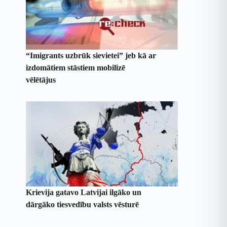
“Imigrants uzbrūk sievietei” jeb kā ar
izdomātiem stāstiem mobilizē
vēlētājus
Krievija gatavo Latvijai ilgāko un
dārgāko tiesvedību valsts vēsturē