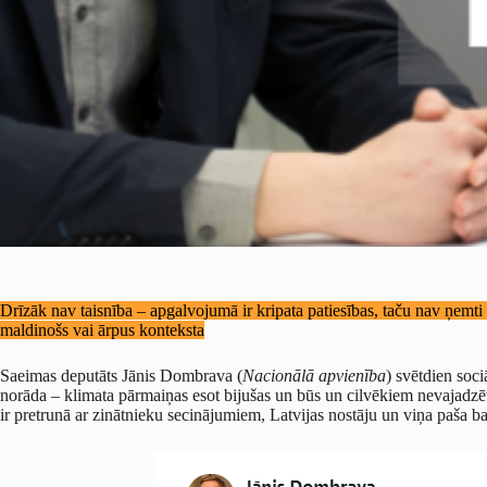
Drīzāk nav taisnība – apgalvojumā ir kripata patiesības, taču nav ņemti vē
maldinošs vai ārpus konteksta
Saeimas deputāts Jānis Dombrava (
Nacionālā apvienība
) svētdien soci
norāda – klimata pārmaiņas esot bijušas un būs un cilvēkiem nevajadzēt
ir pretrunā ar zinātnieku secinājumiem, Latvijas nostāju un viņa paša 