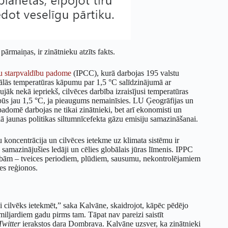
ārmaiņas, ir zinātnieku atzīts fakts.
u starpvaldību padome
(IPCC), kurā darbojas 195 valstu
ālās temperatūras kāpumu par 1,5 °C salīdzinājumā ar
aujāk nekā iepriekš, cilvēces darbība izraisījusi temperatūras
ūs jau 1,5 °C, ja pieaugums nemainīsies. LU Ģeogrāfijas un
adomē darbojas ne tikai zinātnieki, bet arī ekonomisti un
ēkā jaunas politikas siltumnīcefekta gāzu emisiju samazināšanai.
u koncentrācija un cilvēces ietekme uz klimata sistēmu ir
, samazinājušies ledāji un cēlies globālais jūras līmenis. IPPC
ībām – tveices periodiem, plūdiem, sausumu, nekontrolējamiem
es reģionos.
ikai cilvēks ietekmēt,” saka Kalvāne, skaidrojot, kāpēc pēdējo
 miljardiem gadu pirms tam. Tāpat nav pareizi saistīt
witter
ierakstos dara Dombrava. Kalvāne uzsver, ka zinātnieki