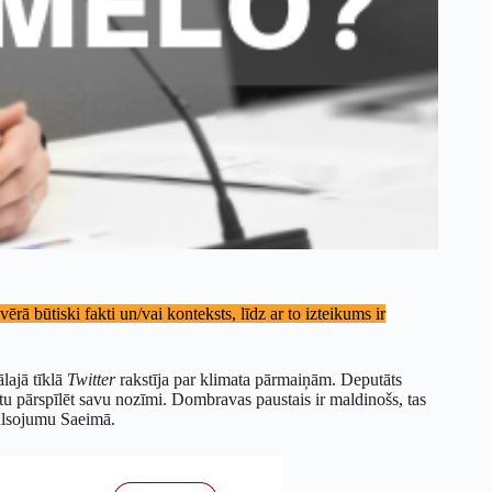
rā būtiski fakti un/vai konteksts, līdz ar to izteikums ir
ālajā tīklā
Twitter
rakstīja par klimata pārmaiņām. Deputāts
u pārspīlēt savu nozīmi. Dombravas paustais ir maldinošs, tas
balsojumu Saeimā.