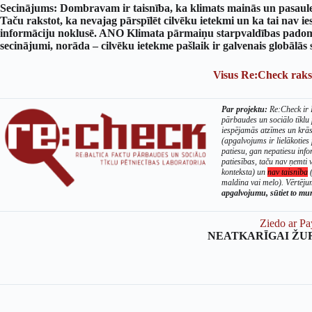
Secinājums: Dombravam ir taisnība, ka klimats mainās un pasaules
Taču rakstot, ka nevajag pārspīlēt cilvēku ietekmi un ka tai nav i
informāciju noklusē. ANO Klimata pārmaiņu starpvaldības padom
secinājumi, norāda – cilvēku ietekme pašlaik ir galvenais globālās s
Visus Re:Check raks
Par projektu:
Re:Check ir B
pārbaudes un sociālo tīklu
iespējamās atzīmes un krā
(apgalvojums ir lielākoties 
patiesu, gan nepatiesu info
patiesības, taču nav ņemti v
konteksta) un
nav taisnība
(
maldina vai melo). Vērtējum
apgalvojumu, sūtiet to m
Ziedo ar Pa
NEATKARĪGAI ŽU