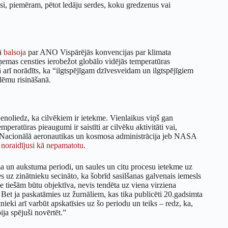
i, piemēram, pētot ledāju serdes, koku gredzenus vai
mā
balsoja
par ANO Vispārējās konvencijas par klimata
emas censties ierobežot globālo vidējās temperatūras
 arī norādīts, ka “ilgtspējīgam dzīvesveidam un ilgtspējīgiem
lēmu risināšanā.
nenoliedz, ka cilvēkiem ir ietekme. Vienlaikus viņš gan
mperatūras pieaugumi ir saistīti ar cilvēku aktivitāti vai,
V Nacionālā aeronautikas un kosmosa administrācija jeb NASA
r
noraidījusi kā nepamatotu
.
ltuma un aukstuma periodi, un saules un citu procesu ietekme uz
s uz zinātnieku secināto, ka šobrīd sasilšanas galvenais iemesls
ne tiešām būtu objektīva, nevis tendēta uz viena virziena
 Bet ja paskatāmies uz žurnāliem, kas tika publicēti 20.gadsimta
ieki arī varbūt apskatīsies uz šo periodu un teiks – redz, ka,
ija spējuši novērtēt.”