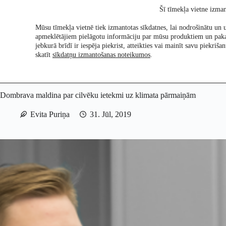
Skip
Šī tīmekļa vietne izman
to
content
Mūsu tīmekļa vietnē tiek izmantotas sīkdatnes, lai nodrošinātu un u
apmeklētājiem pielāgotu informāciju par mūsu produktiem un pak
Pētījumi
Re:Ch
jebkurā brīdī ir iespēja piekrist, atteikties vai mainīt savu piekri
skatīt
sīkdatņu izmantošanas noteikumos
.
Dombrava maldina par cilvēku ietekmi uz klimata pārmaiņām
Evita Puriņa
31. Jūl, 2019