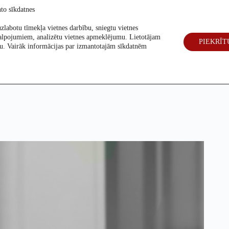
to sīkdatnes
zlabotu tīmekļa vietnes darbību, sniegtu vietnes
alpojumiem, analizētu vietnes apmeklējumu. Lietotājam
PIEKRĪT
eck
Par mums
Vēlēšanas 2026
šanu. Vairāk informācijas par izmantotajām sīkdatnēm