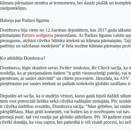
klimata pārmaiņas nemēra ar termometru, bet daudz plašāk un kompleks
ziedputekšņus.
Balsoja par Parīzes līgumu
Dombrava bija viens no 12.Saeimas deputātiem, kas 2017.gada sāku
pārmaiņām
Parīzes nolīguma
pieņemšanu. Ar Parīzes līgumu valstis apņ
pieaugumu, atzīstot cilvēku būtisku ietekmi uz klimata pārmaiņām. Tajā
patēriņa un ražošanas modeļiem” ir liela nozīme klimata pārmaiņu prob
Ko atbildēja Dombrava?
Dombrava, lūgts skaidrot savus
Twitter
ierakstus,
Re:Check
sacīja, ka 
norādīja, ka ar pieejamajiem datiem “ir grūti viennozīmīgi pateikt, vai te
piemēram, ar saules aktivitāti” un citiem procesiem. Jānorāda, ka AS
pieņēmumu par saules ietekmi uz pašlaik notiekošo globālo sasilšanu i
Deputāts arī sacīja, ka ir studējis vēsturi, kuras gaitā bijuši dažādi si
tiem esot potenciāli lielāka nekā cilvēku radītajām emisijām. Pēc norāde
ir cilvēka darbības rezultāts, Dombrava sacīja: “Man gribētos, lai zināt
pārspīlēšanu. Man grūti komentēt, vai šodien tas ir novērojams vai nav.
pirmajā pusē, tad visi runāja par globālo atdzišanu. Pēc 50 gadiem zinātn
cilvēki domāja, ka visu saprot, bet patiesībā ir vēl visādi procesi, ko neb