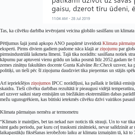
Tas, ka cilvēku darbība ievērojami veicina globālo sasilšanu un klimata p
Pētījumus šajā jomā apkopo ANO paspārnē izveidotā
Klimata pārmaiņ
eksperti. Pirms diviem gadiem padome nāca klajā ar
ziņojumu
par glob
pirmsindustriālā laikmeta līmeni. Tajā tika norādīts: sasilšana notiek str
kāpumu par aptuveni vienu grādu un laika posmā līdz 2052.gadam tie b
zemes zinātņu fakultātes docente Gunta Kalvāne
Re:Check
uzsver, ka p
politiķi, un tieši pēc šī ziņojuma daudzviet tika pieņemtas un stājās sp
Arī iepriekšējos
ziņojumos
IPCC norādījusi, ka pašlaik ir lielākā emisij
skaidra. Tieši cilvēku darbības rezultātā ir pieaugusi vidējā temperatūra
arī uzsver saikni starp emisijām un biežākām ekstremālām dabas parād
mežu ugunsgrēkiem, kas būtiski ietekmēs cilvēku dzīvi vairākos pasaul
Klimata pārmaiņas nemēra ar termometru
“Klimats ir mainījies, bet tas nekad nav noticis tik strauji. Un to var t
simt gadu periodu, par kuru ceļ trauksmi zinātnieki, nevar salīdzināt ar
laikapastākļu fiksēšanas ierobežoto laiku ar klimata izmaiņām tā, kā to
T