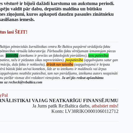
 vēsturē ir bijuši dažādi karstuma un aukstuma periodi.
espēju valdīt pār dabu, deputāts maldina un būtisku
es ziņojumi, kuros apkopoti daudzu pasaules zinātnieku
asilšanas iemesls.
tus lasi ŠEIT!
altijas pētnieciskās žurnālistikas centra Re:Baltica paspārnē strādājoša faktu
 pētniecības virtuāla laboratorija. Pārbaudīto faktu vērtējumam izmantojam piecas
sas:
patiesība
(izteikums ir precīzs un faktoloģiski pierādāms),
tuvu patiesībai
patiess, taču ir pieļautas sīkas neprecizitātes),
puspatiesība
(apgalvojums satur gan
rmāciju, daļa faktu ir noklusēta),
drīzāk nav taisnība
(aapgalvojumā ir kripata
ērā būtiski fakti un/vai konteksts, līdz ar to izteikums ir maldinošs vai ārpus
apgalvojums neatbilst patiesībai, tam nav pierādījumu, izteikuma autors neapzināti
u piešķir vismaz divi redaktori vienojoties.
Ja arī jūs redzat apšaubāmu
ums uz recheck@rebaltica.com
yPal
RNĀLISTIKAI VAJAG NEATKARĪGU FINANSĒJUMU
Ja Jums patīk Re:Baltica darbs,
atbalstiet mūs
!
Konts: LV38RIKO0001060112712