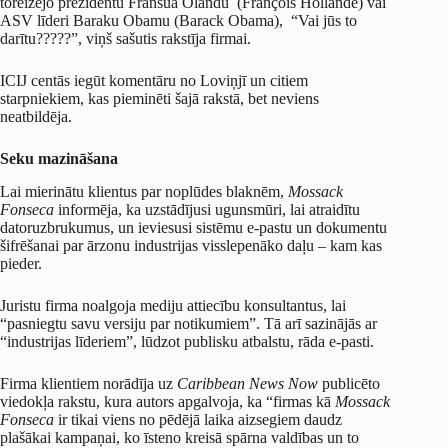
toreizējo prezidentu Fransuā Olandu (François Hollande) vai
ASV līderi Baraku Obamu (Barack Obama), “Vai jūs to
darītu?????”, viņš sašutis rakstīja firmai.
ICIJ centās iegūt komentāru no Loviņjī un citiem
starpniekiem, kas pieminēti šajā rakstā, bet neviens
neatbildēja.
Seku mazināšana
Lai mierinātu klientus par noplūdes blaknēm,
Mossack
Fonseca
informēja, ka uzstādījusi ugunsmūri, lai atraidītu
datoruzbrukumus, un ieviesusi sistēmu e-pastu un dokumentu
šifrēšanai par ārzonu industrijas visslepenāko daļu – kam kas
pieder.
Juristu firma noalgoja mediju attiecību konsultantus, lai
“pasniegtu savu versiju par notikumiem”. Tā arī sazinājās ar
“industrijas līderiem”, lūdzot publisku atbalstu, rāda e-pasti.
Firma klientiem norādīja uz
Caribbean News Now
publicēto
viedokļa rakstu, kura autors apgalvoja, ka “firmas kā
Mossack
Fonseca
ir tikai viens no pēdējā laika aizsegiem daudz
plašākai kampaņai, ko īsteno kreisā spārna valdības un to