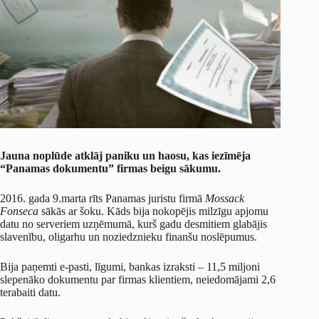
Jauna noplūde atklāj paniku un haosu, kas iezīmēja
“Panamas dokumentu” firmas beigu sākumu.
2016. gada 9.marta rīts Panamas juristu firmā
Mossack
Fonseca
sākās ar šoku. Kāds bija nokopējis milzīgu apjomu
datu no serveriem uzņēmumā, kurš gadu desmitiem glabājis
slavenību, oligarhu un noziedznieku finanšu noslēpumus.
Bija paņemti e-pasti, līgumi, bankas izraksti – 11,5 miljoni
slepenāko dokumentu par firmas klientiem, neiedomājami 2,6
terabaiti datu.