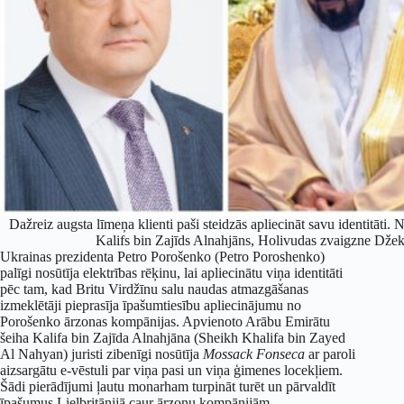
Dažreiz augsta līmeņa klienti paši steidzās apliecināt savu identitāt
Kalifs bin Zajīds Alnahjāns, Holivudas zvaigzne Džek
Ukrainas prezidenta Petro Porošenko (Petro Poroshenko)
palīgi nosūtīja elektrības rēķinu, lai apliecinātu viņa identitāti
pēc tam, kad Britu Virdžīnu salu naudas atmazgāšanas
izmeklētāji pieprasīja īpašumtiesību apliecinājumu no
Porošenko ārzonas kompānijas. Apvienoto Arābu Emirātu
šeiha Kalifa bin Zajīda Alnahjāna (Sheikh Khalifa bin Zayed
Al Nahyan) juristi zibenīgi nosūtīja
Mossack Fonseca
ar paroli
aizsargātu e-vēstuli par viņa pasi un viņa ģimenes locekļiem.
Šādi pierādījumi ļautu monarham turpināt turēt un pārvaldīt
īpašumus Lielbritānijā caur ārzonu kompānijām.