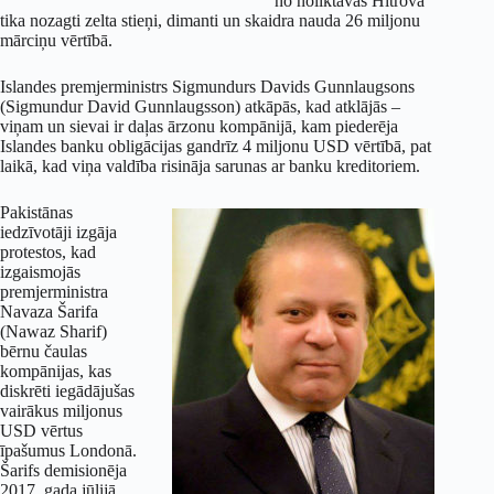
no noliktavas Hītrovā
tika nozagti zelta stieņi, dimanti un skaidra nauda 26 miljonu
mārciņu vērtībā.
Islandes premjerministrs Sigmundurs Davids Gunnlaugsons
(Sigmundur David Gunnlaugsson) atkāpās, kad atklājās –
viņam un sievai ir daļas ārzonu kompānijā, kam piederēja
Islandes banku obligācijas gandrīz 4 miljonu USD vērtībā, pat
laikā, kad viņa valdība risināja sarunas ar banku kreditoriem.
Pakistānas
iedzīvotāji izgāja
protestos, kad
izgaismojās
premjerministra
Navaza Šarifa
(Nawaz Sharif)
bērnu čaulas
kompānijas, kas
diskrēti iegādājušas
vairākus miljonus
USD vērtus
īpašumus Londonā.
Šarifs demisionēja
2017. gada jūlijā,