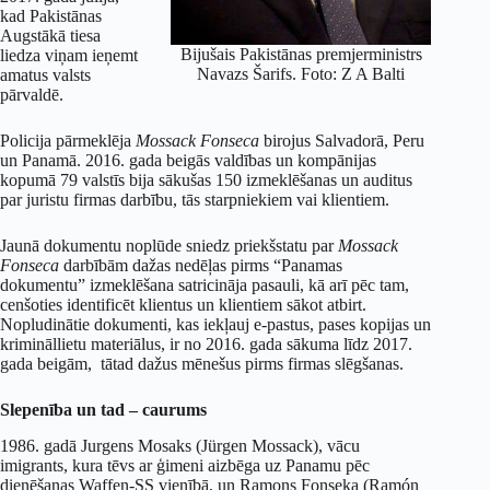
kad Pakistānas
Augstākā tiesa
Bijušais Pakistānas premjerministrs
liedza viņam ieņemt
Navazs Šarifs. Foto: Z A Balti
amatus valsts
pārvaldē.
Policija pārmeklēja
Mossack Fonseca
birojus Salvadorā, Peru
un Panamā. 2016. gada beigās valdības un kompānijas
kopumā 79 valstīs bija sākušas 150 izmeklēšanas un auditus
par juristu firmas darbību, tās starpniekiem vai klientiem.
Jaunā dokumentu noplūde sniedz priekšstatu par
Mossack
Fonseca
darbībām dažas nedēļas pirms “Panamas
dokumentu” izmeklēšana satricināja pasauli, kā arī pēc tam,
cenšoties identificēt klientus un klientiem sākot atbirt.
Nopludinātie dokumenti, kas iekļauj e-pastus, pases kopijas un
krimināllietu materiālus, ir no 2016. gada sākuma līdz 2017.
gada beigām, tātad dažus mēnešus pirms firmas slēgšanas.
Slepenība un tad – caurums
1986. gadā Jurgens Mosaks (Jürgen Mossack), vācu
imigrants, kura tēvs ar ģimeni aizbēga uz Panamu pēc
dienēšanas Waffen-SS vienībā, un Ramons Fonseka (Ramón