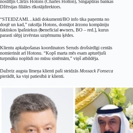
nosūtījis Čārlzs Hotons (Charles Hotton), Singapūras bankas
Džērsijas filiāles rīkotājdirektors.
“STEIDZAMI…kādi dokumenti/BO info tika paņemta no
dosjē un kad,” rakstīja Hotons, domājot ārzonu kompāniju
faktiskos īpašniekus (
b
eneficial
o
wners, BO – red.], kurus
parasti slēpj izvērstas uzņēmumu ķēdes.
Klientu apkalpošanas koordinators Seruds drošsirdīgi centās
nomierināt arī Hotonu. “Kopš marta mēs esam apturējuši
turpmāku noplūdi no mūsu sistēmām,” viņš atbildēja.
Dažreiz augsta līmeņa klienti paši steidzās
Mossack Fonseca
pierādīt, ka viņi patiesībā ir klienti.