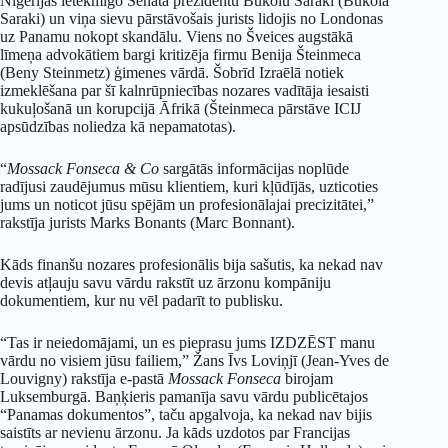
Nigērijas ietekmīgo Senāta prezidentu Bukolu Saraki (Bukola
Saraki) un viņa sievu pārstāvošais jurists lidojis no Londonas
uz Panamu nokopt skandālu. Viens no Šveices augstākā
līmeņa advokātiem bargi kritizēja firmu Benija Šteinmeca
(Beny Steinmetz) ģimenes vārdā. Šobrīd Izraēlā notiek
izmeklēšana par šī kalnrūpniecības nozares vadītāja iesaisti
kukuļošanā un korupcijā Āfrikā (Šteinmeca pārstāve ICIJ
apsūdzības noliedza kā nepamatotas).
“
Mossack Fonseca & Co
sargātās informācijas noplūde
radījusi zaudējumus mūsu klientiem, kuri kļūdījās, uzticoties
jums un noticot jūsu spējām un profesionālajai precizitātei,”
rakstīja jurists Marks Bonants (Marc Bonnant).
Kāds finanšu nozares profesionālis bija sašutis, ka nekad nav
devis atļauju savu vārdu rakstīt uz ārzonu kompāniju
dokumentiem, kur nu vēl padarīt to publisku.
“Tas ir neiedomājami, un es pieprasu jums IZDZĒST manu
vārdu no visiem jūsu failiem,” Žans Īvs Loviņjī (Jean-Yves de
Louvigny) rakstīja e-pastā
Mossack Fonseca
birojam
Luksemburgā. Baņķieris pamanīja savu vārdu publicētajos
“Panamas dokumentos”, taču apgalvoja, ka nekad nav bijis
saistīts ar nevienu ārzonu. Ja kāds uzdotos par Francijas