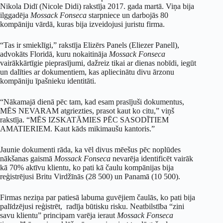
Nikola Didī (Nicole Didi) rakstīja 2017. gada martā. Viņa bija
ilggadēja
Mossack Fonseca
starpniece un darbojās 80
kompāniju vārdā, kuras bija izveidojusi juristu firma.
“Tas ir smieklīgi,” rakstīja Elizērs Panels (Eliezer Panell),
advokāts Floridā, kuru nokaitināja
Mossack Fonseca
vairākkārtīgie pieprasījumi, dažreiz tikai ar dienas nobīdi, iegūt
un dalīties ar dokumentiem, kas apliecinātu divu ārzonu
kompāniju īpašnieku identitāti.
“Nākamajā dienā pēc tam, kad esam prasījuši dokumentus,
MĒS NEVARAM atgriezties, prasot kaut ko citu,” viņš
rakstīja. “MĒS IZSKATĀMIES PĒC SASODĪTIEM
AMATIERIEM. Kaut kāds mikimaušu kantoris.”
Jaunie dokumenti rāda, ka vēl divus mēešus pēc noplūdes
nākšanas gaismā
Mossack Fonseca
nevarēja identificēt vairāk
kā 70% aktīvu klientu, ko pati kā čaulu kompānijas bija
reģistrējusi Britu Virdžīnās (28 500) un Panamā (10 500).
Firmas neziņa par patiesā labuma guvējiem čaulās, ko pati bija
palīdzējusi reģistrēt, radīja būtisku risku. Neatbilstība “zini
savu klientu” principam varēja ieraut
Mossack Fonseca