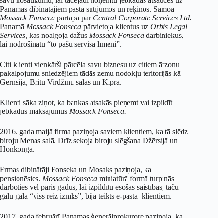
savu nosaukumu, lai tādējādi noņemtu jebkādas atsauces uz
Panamas dibinātājiem pasta sūtījumos un rēķinos. Samoa
Mossack Fonseca
pārtapa par
Central Corporate Services Ltd.
Panamā
Mossack Fonseca
pārvietoja klientus uz
Orbis Legal
Services,
kas noalgoja dažus
Mossack Fonseca
darbiniekus,
lai nodrošinātu “to pašu servisa līmeni”.
Citi klienti vienkārši pārcēla savu biznesu uz citiem ārzonu
pakalpojumu sniedzējiem tādās zemu nodokļu teritorijās kā
Gērnsija, Britu Virdžīnu salas un Kipra.
Klienti sāka ziņot, ka bankas atsakās pieņemt vai izpildīt
jebkādus maksājumus
Mossack Fonseca.
2016. gada maijā firma paziņoja saviem klientiem, ka tā slēdz
biroju Menas salā. Drīz sekoja biroju slēgšana Džērsijā un
Honkongā.
Frmas dibinātāji Fonseka un Mosaks paziņoja, ka
pensionēsies.
Mossack Fonseca
miniatūrā formā turpinās
darboties vēl pāris gadus, lai izpildītu esošās saistības, taču
galu galā “viss reiz iznīks”, bija teikts e-pastā klientiem.
2017. gada februārī Panamas ģenerālprokurore paziņoja, ka