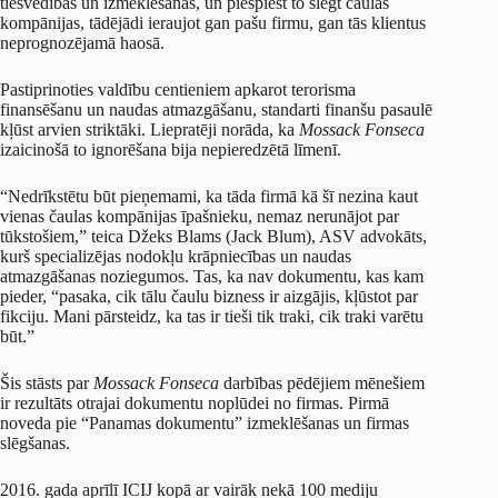
tiesvedībās un izmeklēšanās, un piespiest to slēgt čaulas
kompānijas, tādējādi ieraujot gan pašu firmu, gan tās klientus
neprognozējamā haosā.
Pastiprinoties valdību centieniem apkarot terorisma
finansēšanu un naudas atmazgāšanu, standarti finanšu pasaulē
kļūst arvien striktāki. Liepratēji norāda, ka
Mossack Fonseca
izaicinošā to ignorēšana bija nepieredzētā līmenī.
“Nedrīkstētu būt pieņemami, ka tāda firmā kā šī nezina kaut
vienas čaulas kompānijas īpašnieku, nemaz nerunājot par
tūkstošiem,” teica Džeks Blams (Jack Blum), ASV advokāts,
kurš specializējas nodokļu krāpniecības un naudas
atmazgāšanas noziegumos. Tas, ka nav dokumentu, kas kam
pieder, “pasaka, cik tālu čaulu bizness ir aizgājis, kļūstot par
fikciju. Mani pārsteidz, ka tas ir tieši tik traki, cik traki varētu
būt.”
Šis stāsts par
Mossack Fonseca
darbības pēdējiem mēnešiem
ir rezultāts otrajai dokumentu noplūdei no firmas. Pirmā
noveda pie “Panamas dokumentu” izmeklēšanas un firmas
slēgšanas.
2016. gada aprīlī ICIJ kopā ar vairāk nekā 100 mediju