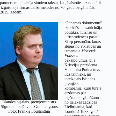
partneriem publicēja simtiem rakstu, kas, balstoties uz noplūdi,
izgaismoja firmas darba metodes no 70. gadu beigām līdz
2015. gadam.
“Panamas dokumentu”
izmeklēšana satricināja
politikas, finanšu un
jurisprudences pasauli.
Starp personām, kuras
slēpās no atklātības un
izmantoja
Mossack
Fonseca
pakalpojumus, bija
Krievijas prezidenta
Vladimira Putina tuvs
līdzgaitnieks, arī
toreizējais Islandes
premjers un
kompānija, kuru turēja
aizdomās par
ieņēmumu glabāšanu
Islandes bijušais. premjerministrs
no lielākās zādzības
Sigmundurs Davids Gunnlaugsons
Lielbritānijā, kad
Foto: Frankie Fouganthin
Londonā 1983. gadā