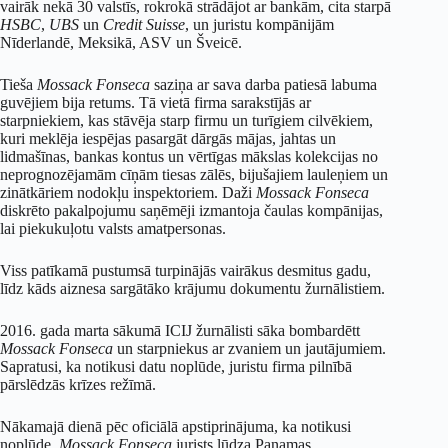
vairāk nekā 30 valstīs, rokrokā strādājot ar bankām, cita starpā
HSBC
,
UBS
un
Credit Suisse
, un juristu kompānijām
Nīderlandē, Meksikā, ASV un Šveicē.
Tieša
Mossack Fonseca
saziņa ar sava darba patiesā labuma
guvējiem bija retums. Tā vietā firma sarakstījās ar
starpniekiem, kas stāvēja starp firmu un turīgiem cilvēkiem,
kuri meklēja iespējas pasargāt dārgās mājas, jahtas un
lidmašīnas, bankas kontus un vērtīgas mākslas kolekcijas no
neprognozējamām cīņām tiesas zālēs, bijušajiem lauleņiem un
zinātkāriem nodokļu inspektoriem. Daži
Mossack Fonseca
diskrēto pakalpojumu saņēmēji izmantoja čaulas kompānijas,
lai piekukuļotu valsts amatpersonas.
Viss patīkamā pustumsā turpinājās vairākus desmitus gadu,
līdz kāds aiznesa sargātāko krājumu dokumentu žurnālistiem.
2016. gada marta sākumā ICIJ žurnālisti sāka bombardētt
Mossack Fonseca
un starpniekus ar zvaniem un jautājumiem.
Sapratusi, ka notikusi datu noplūde, juristu firma pilnībā
pārslēdzās krīzes režīmā.
Nākamajā dienā pēc oficiālā apstiprinājuma, ka notikusi
noplūde,
Mossack Fonseca
jurists lūdza Panamas