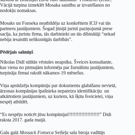
Vācijā turpina izmeklēt Mosaka saistību ar izvairīšanos no
nodokļu nomaksas.
Mosaks un Fonseka neatbildēja uz konkrētiem ICIJ vai tās
partneru jautājumiem. Šogad jūnijā juristi paziņojumā prese
sacīja, ka juristu firma, tās darbinieki un tās dibinātāji “nekad
nebija iesaistīti nelikumīgās darbībās”.
Pēdējais salmiņš
Nikolas Didī sūtītās vēstules neapsīka. Šveices konsultante,
kas viena no pirmajām informēja par žurnālistu jautājumiem,
turpināja firmai rakstīt nākamos 19 mēnešus.
Viņa apsūdzēja kompāniju par dokumentu glabāšanu nevietā,
ārzonas kompānijas īpašnieka nepareizu identifikāciju un
atkārtotiem jautājumiem, uz kuriem, kā šķita šveicietei, viņa
nespēj atbildēt.
“Es nespēju noticēt jūsu kompānijai!!!!!!!!!!!!!!!!!!!!!” Didi
raksta 2017. gada maijā.
Galu galā
Mossack Fonseca
Seišeļu salu biroja vadītājs