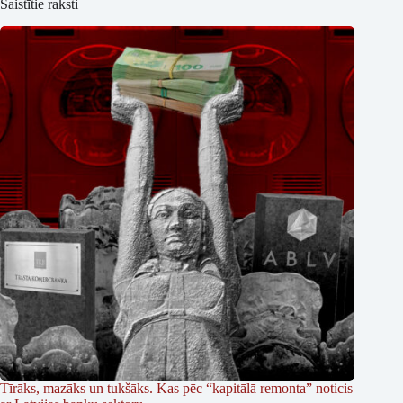
Saistītie raksti
Tīrāks, mazāks un tukšāks. Kas pēc “kapitālā remonta” noticis