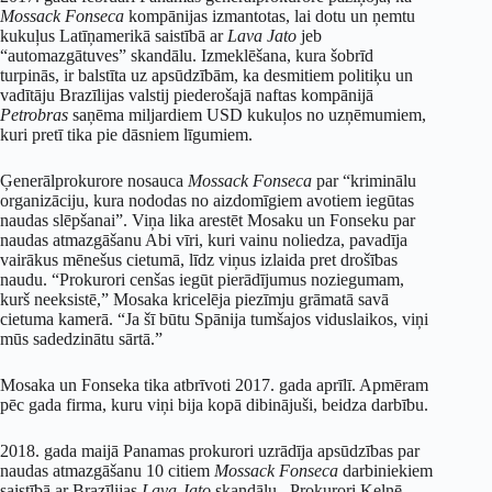
Mossack Fonseca
kompānijas izmantotas, lai dotu un ņemtu
kukuļus Latīņamerikā saistībā ar
Lava Jato
jeb
“automazgātuves” skandālu. Izmeklēšana, kura šobrīd
turpinās, ir balstīta uz apsūdzībām, ka desmitiem politiķu un
vadītāju Brazīlijas valstij piederošajā naftas kompānijā
Petrobras
saņēma miljardiem USD kukuļos no uzņēmumiem,
kuri pretī tika pie dāsniem līgumiem.
Ģenerālprokurore nosauca
Mossack Fonseca
par “kriminālu
organizāciju, kura nododas no aizdomīgiem avotiem iegūtas
naudas slēpšanai”. Viņa lika arestēt Mosaku un Fonseku par
naudas atmazgāšanu Abi vīri, kuri vainu noliedza, pavadīja
vairākus mēnešus cietumā, līdz viņus izlaida pret drošības
naudu. “Prokurori cenšas iegūt pierādījumus noziegumam,
kurš neeksistē,” Mosaka kricelēja piezīmju grāmatā savā
cietuma kamerā. “Ja šī būtu Spānija tumšajos viduslaikos, viņi
mūs sadedzinātu sārtā.”
Mosaka un Fonseka tika atbrīvoti 2017. gada aprīlī. Apmēram
pēc gada firma, kuru viņi bija kopā dibinājuši, beidza darbību.
2018. gada maijā Panamas prokurori uzrādīja apsūdzības par
naudas atmazgāšanu 10 citiem
Mossack Fonseca
darbiniekiem
saistībā ar Brazīlijas
Lava Jato
skandālu. Prokurori Ķelnē,