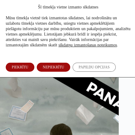
Skip
Šī tīmekļa vietne izmanto sīkdatnes
to
Atbalsti mūs
content
Mūsu tīmekļa vietnē tiek izmantotas sīkdatnes, lai nodrošinātu un
uzlabotu tīmekļa vietnes darbību, sniegtu vietnes apmeklētājiem
pielāgotu informāciju par mūsu produktiem un pakalpojumiem, analizētu
vietnes apmeklējumu. Lietotājam jebkurā brīdī ir iespēja piekrist,
Mossack Fonseca
kritiens bezdibenī
atteikties vai mainīt savu piekrišanu. Vairāk informācijas par
izmantotajām sīkdatnēm skatīt
sīkdatņu izmantošanas noteikumos
.
Vils Ficgibons un Bens Holmans (ICIJ)
20. Jūn, 2018
PIEKRĪTU
NEPIEKRĪTU
PAPILDU OPCIJAS