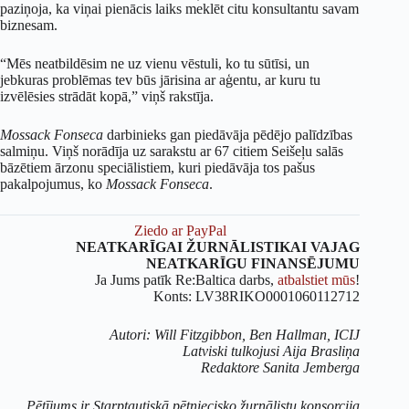
paziņoja, ka viņai pienācis laiks meklēt citu konsultantu savam
biznesam.
“Mēs neatbildēsim ne uz vienu vēstuli, ko tu sūtīsi, un
jebkuras problēmas tev būs jārisina ar aģentu, ar kuru tu
izvēlēsies strādāt kopā,” viņš rakstīja.
Mossack Fonseca
darbinieks gan piedāvāja pēdējo palīdzības
salmiņu. Viņš norādīja uz sarakstu ar 67 citiem Seišeļu salās
bāzētiem ārzonu speciālistiem, kuri piedāvāja tos pašus
pakalpojumus, ko
Mossack Fonseca
.
Ziedo ar PayPal
NEATKARĪGAI ŽURNĀLISTIKAI VAJAG
NEATKARĪGU FINANSĒJUMU
Ja Jums patīk Re:Baltica darbs,
atbalstiet mūs
!
Konts: LV38RIKO0001060112712
Autori: Will Fitzgibbon, Ben Hallman, ICIJ
Latviski tulkojusi Aija Brasliņa
Redaktore Sanita Jemberga
Pētījums ir Starptautiskā pētniecisko žurnālistu konsorcija