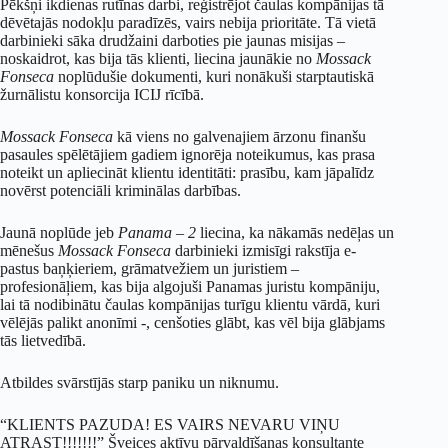
Pēkšņi ikdienas rutīnas darbi, reģistrējot čaulas kompānijas tā
dēvētajās nodokļu paradīzēs, vairs nebija prioritāte. Tā vietā
darbinieki sāka drudžaini darboties pie jaunas misijas –
noskaidrot, kas bija tās klienti, liecina jaunākie no
Mossack
Fonseca
noplūdušie dokumenti, kuri nonākuši starptautiskā
žurnālistu konsorcija ICIJ rīcībā.
Mossack Fonseca
kā viens no galvenajiem ārzonu finanšu
pasaules spēlētājiem gadiem ignorēja noteikumus, kas prasa
noteikt un apliecināt klientu identitāti: prasību, kam jāpalīdz
novērst potenciāli kriminālas darbības.
Jaunā noplūde jeb
Panama – 2
liecina, ka nākamās nedēļas un
mēnešus
Mossack Fonseca
darbinieki izmisīgi rakstīja e-
pastus baņķieriem, grāmatvežiem un juristiem –
profesionāļiem, kas bija algojuši Panamas juristu kompāniju,
lai tā nodibinātu čaulas kompānijas turīgu klientu vārdā, kuri
vēlējās palikt anonīmi -, cenšoties glābt, kas vēl bija glābjams
tās lietvedībā.
Atbildes svārstījās starp paniku un niknumu.
“KLIENTS PAZUDA! ES VAIRS NEVARU VIŅU
ATRAST!!!!!!!” Šveices aktīvu pārvaldīšanas konsultante