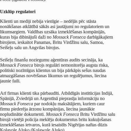
Uzklūp regulatori
Klienti un mediji nebija vienīgie – nedēļās pēc stāsta
nonākšanas atklātībā sākās asi jautājumi no regulatoriem un
likumsargiem. Valdības uzsāka izmeklēšanas kompānijās,
kuras bija dibinājuši daži no
Mossack Fonseca
darbīgākajiem
birojiem, ieskaitot Panamas, Britu Virdžīnu salu, Samoa,
Seišeļu salu un Angvilas birojus.
Seišeļu finanšu noziegumu aģentūras audits secināja, ka
Mossack Fonseca
birojs regulāri nemonitorēja augsta riska,
politiski nozīmīgus klientus un bija pārkāpis sešus naudas
atmazgāšanas novēršanas likumus un regulējumus, liecina
jaunie faili.
Arī firmas klienti tika pārbaudīti. Atbildīgās institūcijas Indijā,
Spānijā, Zviedrijā un Argentīnā pieprasīja informāciju no
Mossack Fonseca
par nodokļu maksātājiem, kuriem caur
firmu piederēja ārzonu kompānijas, liecina jaunākie
nopludinātie dokumenti.
Mossack Fonseca
Britu Virdžīnu salu
birojā vietējā policija meklēja dokumentus britu kukuļošanas
izmeklēšanas ietvaros, kurā iesaistīts Nigērijas naftas dūzis
Kolavole Aluko (Kolawole Aluko)