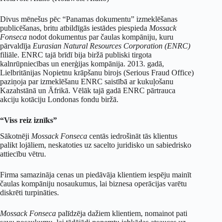
Divus mēnešus pēc “Panamas dokumentu” izmeklēšanas
publicēšanas, britu atbildīgās iestādes piespieda
Mossack
Fonseca
nodot dokumentus par čaulas kompāniju, kuru
pārvaldīja
Eurasian Natural Resources Corporation (ENRC)
filiāle. ENRC tajā brīdī bija biržā publiski tirgota
kalnrūpniecības un enerģijas kompānija. 2013. gadā,
Lielbritānijas Nopietnu krāpšanu birojs (Serious Fraud Office)
paziņoja par izmeklēšanu ENRC saistībā ar kukuļošanu
Kazahstānā un Āfrikā. Vēlāk tajā gadā ENRC pārtrauca
akciju kotāciju Londonas fondu biržā.
“Viss reiz iznīks”
Sākotnēji
Mossack Fonseca
centās iedrošināt tās klientus
palikt lojāliem, neskatoties uz sacelto juridisko un sabiedrisko
attiecību vētru.
Firma samazināja cenas un piedāvāja klientiem iespēju mainīt
čaulas kompāniju nosaukumus, lai biznesa operācijas varētu
diskrēti turpināties.
Mossack Fonseca
palīdzēja dažiem klientiem, nomainot pati