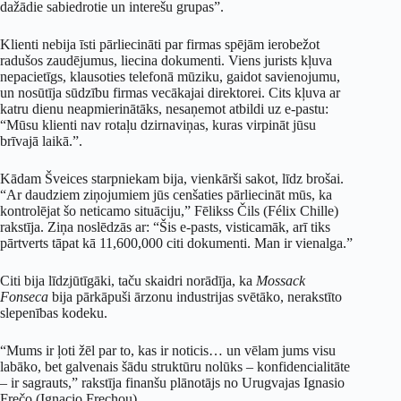
dažādie sabiedrotie un interešu grupas”.
Klienti nebija īsti pārliecināti par firmas spējām ierobežot
radušos zaudējumus, liecina dokumenti. Viens jurists kļuva
nepacietīgs, klausoties telefonā mūziku, gaidot savienojumu,
un nosūtīja sūdzību firmas vecākajai direktorei. Cits kļuva ar
katru dienu neapmierinātāks, nesaņemot atbildi uz e-pastu:
“Mūsu klienti nav rotaļu dzirnaviņas, kuras virpināt jūsu
brīvajā laikā.”.
Kādam Šveices starpniekam bija, vienkārši sakot, līdz brošai.
“Ar daudziem ziņojumiem jūs cenšaties pārliecināt mūs, ka
kontrolējat šo neticamo situāciju,” Fēlikss Čils (Félix Chille)
rakstīja. Ziņa noslēdzās ar: “Šis e-pasts, visticamāk, arī tiks
pārtverts tāpat kā 11,600,000 citi dokumenti. Man ir vienalga.”
Citi bija līdzjūtīgāki, taču skaidri norādīja, ka
Mossack
Fonseca
bija pārkāpuši ārzonu industrijas svētāko, nerakstīto
slepenības kodeku.
“Mums ir ļoti žēl par to, kas ir noticis… un vēlam jums visu
labāko, bet galvenais šādu struktūru nolūks – konfidencialitāte
– ir sagrauts,” rakstīja finanšu plānotājs no Urugvajas Ignasio
Frečo (Ignacio Frechou).