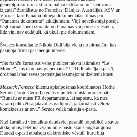
ģenerālprokuroru sākt kriminālizmeklēšanu un “steidzami
izjautāt” žurnālistus no Francijas, Dānijas, Austrālijas, ASV un
Vācijas, kuri Panamā filmēja dokumentālās filmas par
“Panamas dokumentu” atklājumiem. Viņš neveiksmīgi prasīja
liegt žurnālistiem izbraukt no Panamas vai pamest viesnīcu,
līdz viņi nav atklājuši, kā tikuši pie dokumentiem.
Šveices konsultante Nikola Didī bija viena no pirmajām, kas
paziņoja firmai par mediju interesi.
“Šis franču žurnālists vēlas publicēt rakstu laikrakstā “Le
Monde”, kas man nav pieņemams!!!,” Didi rakstīja e-pastā,
drošības labad savas pretenzijas iezīmējot ar dzeltenu krāsu.
Mossack Fonseca
klientu apkalpošanas koordinators Horhe
Seruds (Jorge Cerrud) centās viņu telefoniski nomierināt.
“Runāšu ar mūsu PR departamentu, lai saprastu, kā mēs
varam palīdzēt sagatavoties gadījumā, ja žurnālisti vēlreiz
kontaktēsies ar tevi,” Seruds vēlāk rakstīja e-pastā.
Kad žurnālisti vienlaikus daudzviet pasaulē nopublicēja savus
atklājumus, telefona zvanu un e-pastu skaits auga augumā.
Daudzi e-pasti atbalsoja elektronisko vēstuli, kuru bija