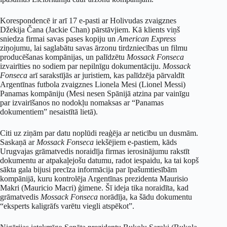
Korespondencē ir arī 17 e-pasti ar Holivudas zvaigznes
Džekija Čana (Jackie Chan) pārstāvjiem. Kā klients viņš
sniedza firmai savas pases kopiju un
American Express
ziņojumu, lai saglabātu savas ārzonu tirdzniecības un filmu
producēšanas kompānijas, un palīdzētu
Mossack Fonseca
izvairīties no sodiem par nepilnīgu dokumentāciju.
Mossack
Fonseca
arī sarakstījās ar juristiem, kas palīdzēja pārvaldīt
Argentīnas futbola zvaigznes Lionela Mesi (Lionel Messi)
Panamas kompāniju (Mesi nesen Spānijā atzina par vainīgu
par izvairīšanos no nodokļu nomaksas ar “Panamas
dokumentiem” nesaistītā lietā).
Citi uz ziņām par datu noplūdi reaģēja ar neticību un dusmām.
Saskaņā ar
Mossack Fonseca
iekšējiem e-pastiem, kāds
Urugvajas grāmatvedis noraidīja firmas ierosinājumu rakstīt
dokumentu ar atpakaļejošu datumu, radot iespaidu, ka tai kopš
sākta gala bijusi precīza informācija par īpašumtiesībām
kompānijā, kuru kontrolēja Argentīnas prezidenta Maurisio
Makri (Mauricio Macri) ģimene. Šī ideja tika noraidīta, kad
grāmatvedis
Mossack Fonseca
norādīja, ka šādu dokumentu
“eksperts kaligrāfs varētu viegli atspēkot”.